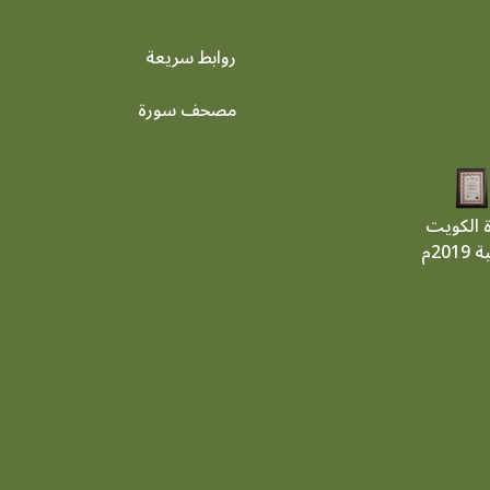
روابط سريعة
footer menu
مصحف سورة
ة الكويت
201م