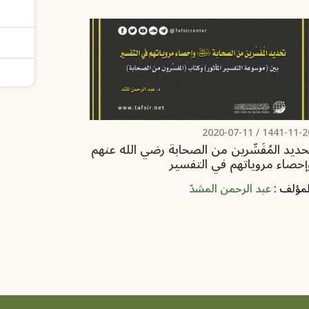
2020-07-11
1441-11-20 
حديد المُفَسِّرين من الصحابة رضي الله عنهم
إحصاء مروياتهم في التفسير
لمؤلف :
عبد الرحمن المشدّ