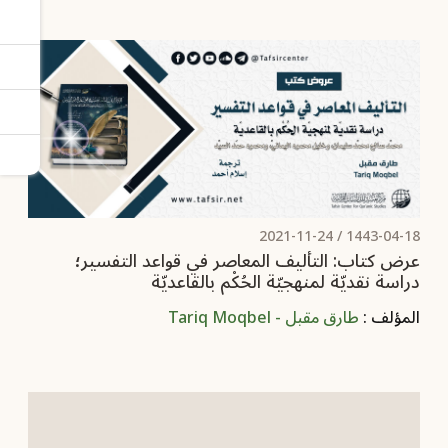
2021-11-24
1443-04-18 /
عرض كتاب: التأليف المعاصر في قواعد التفسير؛
دراسة نقديّة لمنهجيّة الحُكْم بالقاعديّة
المؤلف :
طارق مقبل - Tariq Moqbel