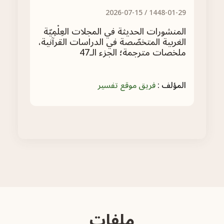
-22 /
2026-07-15
1448-01-29 /
ّة
المنشورات الحديثة في المجلات العِلْمِيّة
المن
ية،
الغربية المتخصّصة في الدراسات القرآنية،
الغر
ملخصات مترجمة؛ الجزء الـ47
ملخص
المؤلف :
فريق موقع تفسير
المؤ
ملفات