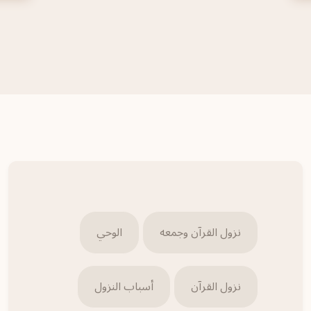
نزول القرآن وجمعه
الوحي
نزول القرآن
أسباب النزول