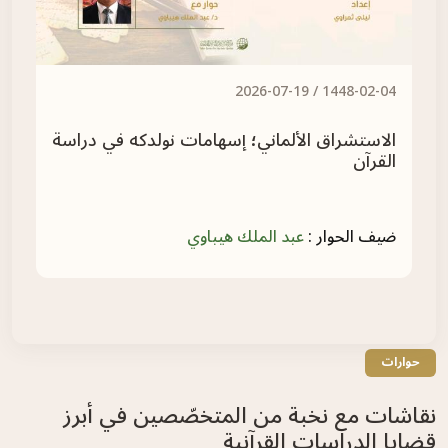
/
2026-07-19
1448-02-04 /
الاستشراق الألماني؛ إسهامات نولدكه في دراسة
ا
القرآن
ضيف الحوار :
عبد الملك هيباوي
ض
حوارات
نقاشات مع نخبة من المتخصّصين في أبرز
قضايا الدراسات القرآنية