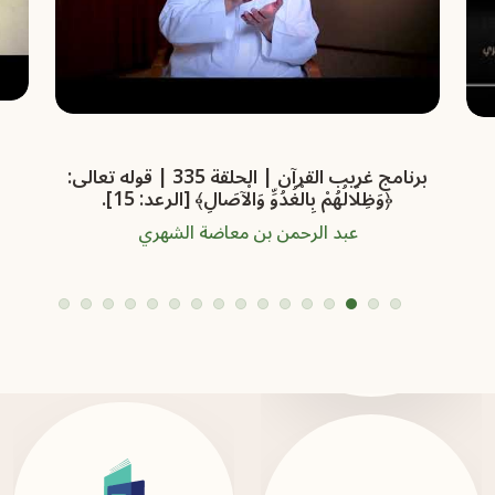
برنامج غريب القرآن | الحلقة 187 | قوله تعالى:
‏﴿‏‌ضَيِّقًا ‌حَرَجًا﴾ [الأنعام: 125].
عبد الرحمن بن معاضة الشهري
16
15
14
13
12
11
10
9
8
7
6
5
4
3
2
1