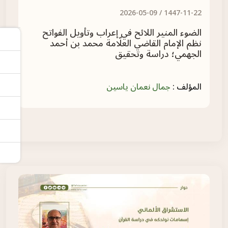
/
2026-05-09
1447-11-22 /
الضوء المنير اللائح في إعراب وتأويل الفواتح
ا
نظم الإمام القاضي العلّامة محمد بن أحمد
م
الجهمي؛ دراسة وتحقيق
المؤلف :
جمال نعمان ياسين
ا