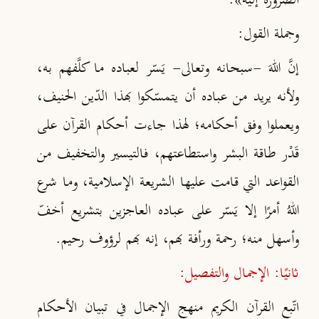
الضرورة إليه»
.
وجملة القول:
إنَّ اللهَ -سبحانه وتعالى- يَسّر لعباده ما كلَّفهم به،
ولأنه يريد من عباده أن يتمسّكوا بهذا الدّين الحنيف،
ويعملوا وفق أحكامه؛ لهذا جاءت أحكام القرآن على
قَدْر طاقة البشر واستطاعتهم، فالتيسير والتخفيف من
القواعد التي قامت عليها الشريعة الإسلامية، وما شرع
اللهُ أمرًا إلا يَسّر على عباده العاجزين بتشريع أخفّ
وأسهل منه؛ رحمة ورأفة بهم، إنه بهم لرؤوف رحيم.
ثانيًا: الإجمال والتفصيل:
اتّبع القرآن الكريم منهج الإجمال في تبيان الأحكام