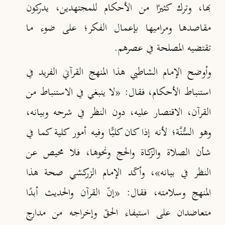
بها، وترك كثيرًا من الأحكام للمجتهدين، يدركون
مقاصدها ومراميها بإعمال الفكر؛ على ضوء ما
تقتضيه المصلحة في عصرهم.
وأوضح الإمام الشاطبي هذا المنهج القرآني الفريد في
استنباط الأحكام، فقال: «لا ينبغي في الاستنباط من
القرآن، الاقتصار عليه، دون النظر في شرحه وبيانه،
وهو السُّنَّة؛ لأنه إذا كان كليًّا وفيه أمور كلية كما في
شأن الصلاة والزكاة والحج ونحوها، فلا محيص عن
النظر في بيانه»
، وأكّد الإمام الزركشي صحة هذا
المنهج وسلامته، فقال: «إنّ القرآن والحديث أبدًا
متعاضدان على استيفاء الحقّ وإخراجه من مدارج