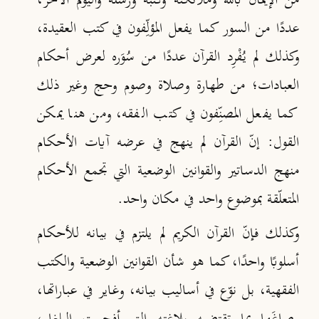
من الإيمان بالله وملائكته وكتبه ورسله واليوم الآخر،
عددًا من السور كما يفعل المؤلِّفون في كتب العقيدة،
وكذلك لم يُفْرِد القرآن عددًا من سُوَره لعرض أحكام
العبادات؛ من طهارة وصلاة وصوم وحج وغير ذلك
كما يفعل المصنِّفون في كتب الفقه، ومن هنا يمكن
القول: إنّ القرآن لم ينهج في عرضه آيات الأحكام
منهج الدساتير والقوانين الوضعية التي تجمع الأحكام
المتعلّقة بموضوع واحد في مكان واحد.
وكذلك فإنّ القرآن الكريم لم يلتزم في بيانه للأحكام
أسلوبًا واحدًا، كما هو شأن القوانين الوضعية والكتب
الفقهية، بل نوّع في أساليب بيانه، وغاير في عباراتها،