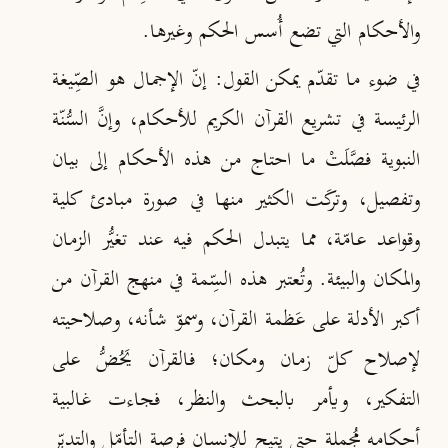
والأحكام التي تضع أُسس الحكم وغيرها.
في ضوء ما تقدّم يمكن القول: إنّ الإجمال هو الصِّيغة
الرئيسة في تشريع القرآن الكريم للأحكام، وإنَّ السُّنّة
النبوية فصَّلَتْ ما احتاج من هذه الأحكام إلى بيان
وتفصيل، وتركَت الكثير منها في صورة مبادئ كلية
وقواعد عامّة، مما يتبدل الحكم فيه عند تغيُّر الزمان
والمكان والبيئة. وتُعتبر هذه السِّمة في منهج القرآن من
أكبر الأدلة على عَظمة القرآن، وسموّ شأنه، وصلاحيته
لإصلاح كلّ زمان ومكان؛ فالقرآن يَحُضُّ على
التفكير، ويأمر بالبحث والنظر، فجاءت غالبية
أحكامه مُجملة حتى يتيح للإنسان فرصة التأمّل والتدبّر