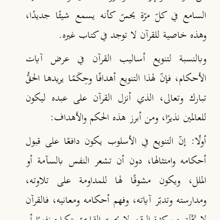
السامع في كلّ مرّة يحسّ كأنه يسمع شيئًا جديدًا،
وهذه خاصية للقرآن لا توجد في كتاب غيره.
وبالنسبة لتنويع أساليب القرآن في عرض آيات
الأحكام، فإنّ لهذا التنويع أهدافًا وحِكَمًا يريدها الحقُّ
تبارك وتعالى، الذي أنزل القرآن على عبده ليكون
للعالمين نذيرًا، ومن أبرز هذه الحكم والأهداف:
أولًا:
إنّ التنويع في الأسلوب يكون دافعًا على قبول
أحكامه وامتثالها، دون أن تشعر النفس بالسآمة أو
الملل، ويكون مشوقًا لها للمداومة على تلاوته،
ومدارسته وتدبّر آياته، وفهم أحكامه ومعانيه، فالقرآن