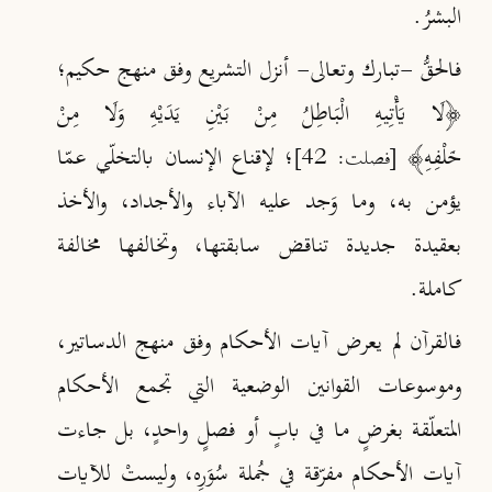
البشرُ.
فالحقُّ -تبارك وتعالى- أنزل التشريع وفق منهج حكيم؛
﴿لَا يَأْتِيهِ الْبَاطِلُ مِنْ بَيْنِ يَدَيْهِ وَلَا مِنْ
خَلْفِهِ﴾
؛ لإقناع الإنسان بالتخلّي عمّا
[فصلت: 42]
يؤمن به، وما وَجد عليه الآباء والأجداد، والأخذ
بعقيدة جديدة تناقض سابقتها، وتخالفها مخالفة
كاملة.
فالقرآن لم يعرض آيات الأحكام وفق منهج الدساتير،
وموسوعات القوانين الوضعية التي تجمع الأحكام
المتعلّقة بغرضٍ ما في بابٍ أو فصلٍ واحدٍ، بل جاءت
آيات الأحكام مفرّقة في جُملة سُوَرِه، وليستْ للآيات