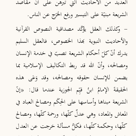
العديد من الأحاديث التي تبرهن على أنّ مقاصد
الشريعة مبنيّة على التيسير ورفع الحَرَج عن الناس.
- وكذلك العقل يؤكّد مصداقية النصوص القرآنية
والأحاديث النبوية بهذا الخصوص، فالعقل السليم
يدرك أنّ كلّ أحكام الشريعة تصبّ في خدمة الإنسان
ومصالحه، وأنّ الله قد ربط التكاليف الإسلامية بما
يضمن للإنسان حقوقه ومصالحه، وقد وَعَى هذه
الحقيقةَ الإمامُ ابنُ قيِّم الجوزية عندما قال: «إنّ
الشريعة مبناها وأساسها على الحِكَم ومصالح العباد في
المعاش والمعاد، وهي عدلٌ كلّها، ورحمة كلّها، ومصالح
كلّها، وحكمة كلّها، فكلُّ مسألة خرجت عن العدل