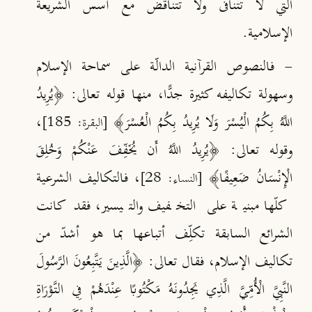
التي لا تتنافى ولا تتناقض مع أُسس الشريعة
الإسلامية.
- فالنصوص القرآنية الدالّة على سماحة الإسلام
وسهولة تكاليفه كثيرة جدًّا، منها قوله تعالى: ﴿يُرِيدُ
اللَّهُ بِكُمُ الْيُسْرَ وَلَا يُرِيدُ بِكُمُ الْعُسْرَ﴾
،
[البقرة: 185]
وقوله تعالى: ﴿يُرِيدُ اللَّهُ أَن يُخَفِّفَ عَنْكُمْ وَخُلِقَ
الْإِنْسَانُ ضَعِيفًا﴾
، فالتكاليف الشرعية
[النساء: 28]
كلّها مبنية على التخفيف والتيسير، فقد كانت
الشرائع السابقة تكلِّف أتباعها بما هو أشدّ من
تكاليف الإسلام، فقال تعالى: ﴿الَّذِينَ يَتَّبِعُونَ الرَّسُولَ
النَّبِيَّ الْأُمِّيَّ الَّذِي يَجِدُونَهُ مَكْتُوبًا عِنْدَهُمْ فِي التَّوْرَاةِ