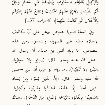
وَالْإِنْجِيلِ يَأْمُرُهُم بِالْمَعْرُوفِ وَيَنْهَاهُمْ عَنِ الْمُنْكَرِ وَيُحِلُّ
لَهُمُ الطَّيِّبَاتِ وَيُحَرِّمُ عَلَيْهِمُ الْخَبَائِثَ وَيَضَعُ عَنْهُمْ إِصْرَهُمْ
وَالْأَغْلَالَ الَّتِي كَانَتْ عَلَيْهِمْ﴾
[الأعراف: 157].
- وفي السنّة النبوية نصوص تبرهن على أنّ تكاليف
الإسلام مبنيّة على السهولة والتيسير، ومن هذه
النصوص: ما رواه أنس بن مالك أن رسول الله
-صلى الله عليه وسلم- قال: (يَسِّرُوا ولا تُعَسِّرُوا،
وبَشِّرُوا ولا تُنَفِّرُوا)
. وما رواه أبو هريرة أن النبي -صلى
الله عليه وسلم- قال: (إِنَّ الدِّينَ يُسْرٌ، وَلَنْ يُشَادَّ
الدِّينَ أَحَدٌ إِلَّا غَلَبَهُ، فَسَدِّدُوا وَقَارِبُوا، وَأَبْشِرُوا،
وَاسْتَعِينُوا بِالْغَدْوَةِ وَالرَّوْحَةِ وَشَيْءٍ مِنَ الدُّلْجَة)
. وهناك