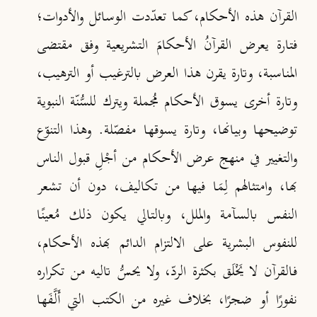
القرآن هذه الأحكام، كما تعدّدت الوسائل والأدوات؛
فتارة يعرض القرآنُ الأحكامَ التشريعية وفق مقتضى
المناسبة، وتارة يقرن هذا العرض بالترغيب أو الترهيب،
وتارة أخرى يسوق الأحكام مُجملة ويترك للسُّنّة النبوية
توضيحها وبيانها، وتارة يسوقها مفصّلة. وهذا التنوّع
والتغيير في منهج عرض الأحكام من أجْلِ قبول الناس
بها، وامتثالهم لِمَا فيها من تكاليف، دون أن تشعر
النفس بالسآمة والملل، وبالتالي يكون ذلك مُعينًا
للنفوس البشرية على الالتزام الدائم بهذه الأحكام،
فالقرآن لا يَخْلَق بكثرة الردّ، ولا يحسُّ تاليه من تكراره
نفورًا أو ضجرًا، بخلاف غيره من الكتب التي أَلَّـفَها