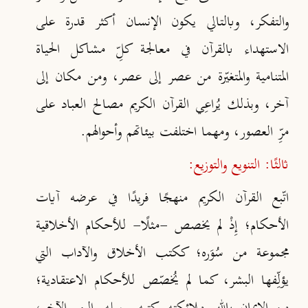
والتفكر، وبالتالي يكون الإنسان أكثر قدرة على
الاستهداء بالقرآن في معالجة كلِّ مشاكل الحياة
المتنامية والمتغيّرة من عصر إلى عصر، ومن مكان إلى
آخر، وبذلك يُراعِي القرآن الكريم مصالح العباد على
مرِّ العصور، ومهما اختلفت بيئاتهم وأحوالهم.
ثالثًا: التنويع والتوزيع:
اتّبع القرآن الكريم منهجًا فريدًا في عرضه آيات
الأحكام؛ إِذْ لم يخصص -مثلًا- للأحكام الأخلاقية
مجموعة من سُوَره؛ ككتب الأخلاق والآداب التي
يؤلِّفها البشر، كما لم يُخصّص للأحكام الاعتقادية؛