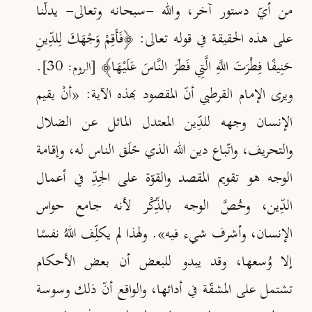
من أيّ دستور آخر، والله -سبحانه وتعالى- يدلّنا
على هذه الحقيقة في قوله تعالى: ﴿فَأَقِمْ وَجْهَكَ لِلدِّينِ
حَنِيفًا فِطْرَتَ اللَّهِ الَّتِي فَطَرَ النَّاسَ عَلَيْهَا﴾
.
[الروم: 30]
ويرى الإمام القرطبي أنّ المقصود بهذه الآية: «أنْ يقيم
الإنسان وجهه للدِّين المعتدل المائل عن الضلال
والتحريف، واتّباع دين الله الذي خَلَق الناس له، وإقامة
الوجه هو تقويم المقصد والقوّة على الجِدِّ في أعمال
الدِّين، وخُصَّ الوجه بالذِّكْر لأنه جامع حواس
الإنسان، وأشرف شيء فيه»
. ولهذا لم يكلِّف اللهُ نفسًا
إلا وُسعها، وقد يبدو للبعض أن بعض الأحكام
تشتمل على المشقّة في أدائها، والواقع أنّ ذلك وسوسة