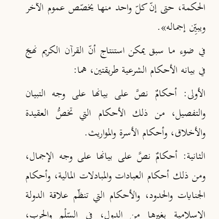
الحكمة، حتى إنّ كلّ واحد منها يخصّص عموم الآخر
ويبيِّن إجماله»
.
في ضوء ما سبق يمكن استنتاج أنّ القرآن الكريم نهجَ
في بيانه الأحكام الشرعية طريقتين
، هما:
الأولى:
أحكامٌ نصَّ على بيانها على وجه التبيان
والتفصيل، من ذلك الأحكام التي تخصُّ العقيدة
والأخلاق، وأحكام الأسرة والمواريث.
الثانية:
أحكامٌ نصَّ على بيانها على وجه الإجمال،
ومن ذلك أحكام العبادات والمبادلات المالية، وأحكام
الجنايات والحدود، والأحكام التي تنظّم علاقة الدولة
الإسلامية بغيرها من الدول، في السِّلْم والحرب،