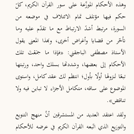
وهذه الأحكام الموزَّعة على سور القرآن الكريم، كلّ
حكم فيها مؤتلف تمام الائتلاف في موضعه من
السورة، مرتبط أشدّ الارتباط مع ما تقدّم عليه وما
تأخّر من قضايا وأغراض أخرى، وبهذا المعنى يقول
الأستاذ مصطفى الباجقني: «فإذا ما جمَعْتَ تلك
الأحكام إلى بعضها، وشددتها بسلك واحد، ورتبتها
تبعًا لنزولها أولًا بأول؛ انتظم لك عقد كامل، واستوى
الموضوع على ساقه، متكامل الأجزاء لا تباين فيه ولا
تناقض»
.
ولقد اعتقد العديد من المستشرقين أنَّ منهج التنويع
والتوزيع الذي اتّبعه القرآن الكريم في عرضه للأحكام