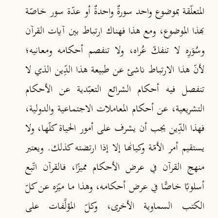
المتعلّقة بموضوع واحد سورةٌ واحدةٌ أو عدّة سور خاصّة
بهذا الموضوع، ومع هذا فهناك ارتباط بين آيات القرآن
وسُوَرِه لا تنفكّ عُراه، ولا تنفصم أحكامه ومعانيه؛
لأنّ هذا الارتباط ناشئ عن طبيعة هذا الدِّين الذي لا
تنفصل فيه أحكام الشرائع التعبّدية عن الأحكام
التشريعية، عن أحكام المعاملات الاجتماعية والدولية،
فهذا الدِّين يجب أن يشرف على أمور الحياة كلّها، ولا
يستقيم أمر الأمّة وكيانها إلا إذا ارتضته كذلك. ويعتبر
منهج القرآن في عرض الأحكام مميزًا، فالقرآن اتّبع
أسلوبًا خاصًّا في عرض أحكامه، وهذا ما ميّزه عن كلّ
الكتب السماوية الأخرى، وكلّ المؤلَّفات على