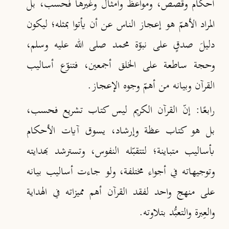
أحكام وقصص، ومواعظ وأمثال وغيرها فحسب، بل
المراد الأهمّ هو إعجاز الناس عن أن يأتوا بمثله؛ ليكون
دليلَ صدقٍ على نبوّة محمد صلى الله عليه وسلم،
وحجة ساطعة على الخلق أجمعين، فتنوّع أساليب
القرآن وبيانه من أهمّ وجوه الإعجاز
.
رابعًا
: إنّ القرآن الكريم ليس كتاب تشريع فحسب،
بل هو كتاب عظة وإرشاد، يسوق آيات الأحكام
بأساليب متباينة؛ لتتقبّله النفوس، وتسترشد بهدايته
وتوجيهاته في أجواء مختلفة، ولو جاءت أساليب بيانه
على منهج واحد لفقد القرآن أهم مميزاته في الهداية
والعِبرة والتعبُّد بتلاوته
.