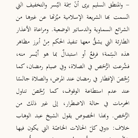
- والمنطق السليم يرى أنّ سِمَة اليُسر والتخفيف التي
اتّسمت بها الشريعة الإسلامية ميَّزتها عن غيرها من
الشرائع السماوية والدساتير الوضعية. ومراعاة الأعذار
الطارئة التي يشقُّ معها تنفيذ الحكم مِنْ أبرز مظاهر
هذه السِّمة؛ فرفعٌ أو استبدالٌ بما هو أَيْسر منه،
فشُرعت الرُّخَص في الصلاة، وفي صيام رمضان، كما
رُخِّصَ الإفطار في رمضان عند المرض، والصلاة جالسًا
عند عدم استطاعة الوقوف، كما رُخِّصَ تناول
المحرمات في حالة الاضطرار، إلى غير ذلك من
الرُّخَص. وبهذا الخصوص يقول الشيخ عبد الوهاب
خلاف: «وفي كلّ الحالات الخاصّة التي يكون فيها