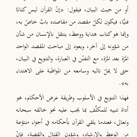
أو من حيث البيان، فيقول: «إنّ القرآن ليس كتابًا
فنيًّا، فيكون لكلّ مقصد من مقاصده بابٌ خاصّ به،
وإنما هو كتاب هداية ووعظ، ينتقل بالإنسان من شأن
من شؤونه إلى آخر، ويعود إلى مباحث المقصد الواحد
المرّة بعد المرّة، مع التفنّن في العبارة، والتنويع في البيان،
حتى لا يملّ تاليه وسامعه من المواظبة على الاهتداء
به»
.
فهذا التنويع في الأسلوب وطريقة عرض الأحكام، هو
أداة تنبيه للمكلَّف بما يجب عليه نحو خالقه سبحانه
وتعالى، فعندما يلقي القرآن بأحكامه في أجواء متنوّعة
من الوعظ والإرشاد، وشؤون القتال والقصة، فإنّ