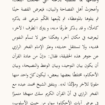
وصاغَها بما تقتضيه بلاغته التي أفحمت البلغاء،
وأعجزتْ أهل الفصاحة والبيان، فيَعرض القصة حينًا
ثم يتلوها بالموعظة، ثم يُتْبِعها بحُكْم شرعي قد يذكره
كاملًا، وقد يذكر طرفًا منه، ويترك الطرف الآخر،
ليعرضه في مكان آخر، وهكذا حتى لا تسأم النفوس
هَديه، ولا تستثقل حديثه، وعبّر الإمام الفخر الرازي
عن جوهر هذه الحقيقة، فقال: «إنّ من عادة القرآن
أن يكون بيان التوحيد، وبيان الوعظ والنصيحة، وبيان
الأحكام، مختلطًا بعضها ببعض، ليكون كلّ واحد منها
مقويًا للآخر ومؤكّدًا له»
. ويتفق الشيخ محمد عبده مع
الفخر الرازي في أنّ القرآن الكريم سلك منهجًا متميزًا
في عرض آيات الأحكام؛ سواء من حيث الأسلوب،