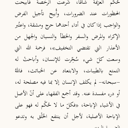
حُكْم العزيمة شاقًّا، شُرعت الرخصة فأُبيحت
المحظورات عند الضرورات، وأُبيح تأجيل الفرض
والواجب إذا كان في أداء أحدهما حرج ومشقة، واعتُبر
الإكراه والمرض والسفر والخطأ والنسيان والجهل من
الأعذار التي تقتضي التخفيف»
، فرحمة الله التي
وسعت كلّ شيء سُخِّرت للإنسان، وأباحتْ له
التمتع بالطيبات، والابتعاد عن الخبائث، فاللهُ
-سبحانه- لم يكلف الإنسان إلا بما فيه مصلحة له،
أو درء مفسدة عنه. وقد أجمع الفقهاء على أنّ الأصل
في الأشياء الإباحة، «فكلّ ما لا حُكْم له فهو على
الإباحة الأصلية، لأجل أن ينتفع الخَلْق به وتدعو