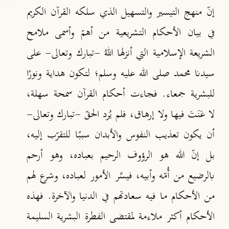
إنّ منهج التيسير والتسهيل الذي سلكه القرآن الكريم
في بيان الأحكام التشريعية من أهمّ وأسمى ملامح
الشريعة الإسلامية التي أنزلها اللهُ -تبارك وتعالى- على
سيدنا محمد صلى الله عليه وسلم؛ لتكون هداية ونورًا
للبشرية جمعاء. فجاءت أحكام القرآن سمحة سهلة،
لا عَنَتَ فيها ولا إرهاق، فلم يُرد الحقّ -تبارك وتعالى-
أن يكون تعذيب النفوس والأبدان سببًا للتقرّب إليه،
بل إنّ الله هو الرؤوف الرحيم بعباده، وهو أرحم
بالرضيع من أُمّه وأبيه، فيسَّر الأمور لعباده، وشرع لهم
من الأحكام ما فيه سعادتهم في الدنيا والآخرة. فهذه
الأحكام أكثر ملاءمة لمقتضى الفطرة البشرية السليمة