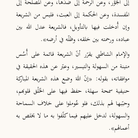
إلى الجَوْر، وعن الرحمة إلى ضدّها، وعن المصلحة إلى
المفسدة، وعن الحكمة إلى العبث، فليس من الشريعة
وإن أُدخلت فيها بالتأويل، فالشريعة عدل الله بين
عباده، ورحمته بين خلقه، وظلّه في أرضه»
.
والإمام الشاطبي يقرّر أنّ الشريعة قائمة على أُسُس
متينة من السهولة والتيسير، وعبّر عن هذه الحقيقة في
موافقاته، بقوله: «إنّ اللهَ وضع هذه الشريعة المباركة
حنيفية سمحة سهلة، حفظ فيها على الخَلْق قلوبهم،
وحبّبها لهم بذلك، فلو عُوملوا على خلاف السماحة
والسهولة، لدخل عليهم فيما كلّفوا به ما لا يخلص به
أعمالهم»
.