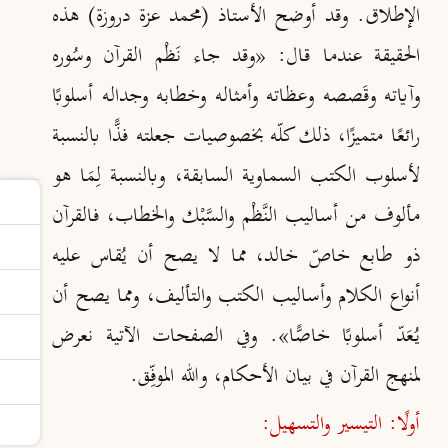
الإطلاق. وقد أوضح الأستاذ (محمد عزة دروزة) هذه
الحقيقة عندما قال: «وقد جاء نَظْم القرآن وسُوره
وآياته وقَصصه وعظاته وأمثاله وخطابه وجداله أسلوبًا
رائعًا متميزًا، ذلك كلّه بخصوصيات جعلته فذًّا بالنسبة
لأسلوب الكتب السماوية السابقة، وبالنسبة لِمَا هو
مألوف من أساليب النَّظْم والسَّبْك والخطاب، فالقرآن
ذو طابع خاصّ خالد، مما لا يصح أن يُقاس عليه
أنواع الكلام وأساليب الكتب والتأليف، ومما يصح أن
يُعَدّ أسلوبًا خاصًّا»
. وفي الصفحات الآتية نعرض
لمنهج القرآن في بيان الأحكام، والله الموفِّق.
أولًا: التيسير والتسهيل: