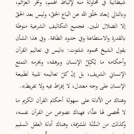
شيطانية في محاولة منه لإثباط الهمم، ونخر العزائم،
وبالتالي إبعاد خَلْق الله عن اتّباع الحقّ، وليس بعد الحقّ
إلا الضلال المبين. فجميع التكاليف الشرعية منوطة
بالقدرة والاستطاعة وفي حدود الطاقة. وفي هذا الشأن
يقول الشيخ محمود شلتوت: «ليس في تعاليم القرآن
وأحكامه ما يُكبِّلُ الإنسان ويرهقه، ويحرمه التمتع
الإنساني الشريف، بل إنّ كلّ تعاليمه تلبية لطبيعة
الإنسان على وجه معتدل، لا إفراط فيه ولا تفريط»
.
وهناك من الأدلة على سهولة أحكام القرآن الكريم ما
لا يُحصى لها عدًّا، فهناك نصوص من القرآن نفسه،
وكذلك من السُّنّة المشرّفة، وهناك أدلة العقل السليم