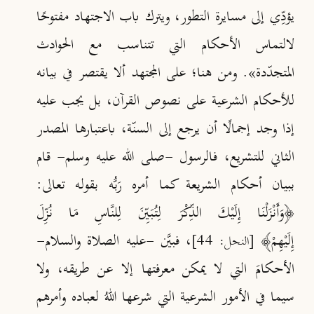
يؤدِّي إلى مسايرة التطور، ويترك باب الاجتهاد مفتوحًا
لالتماس الأحكام التي تتناسب مع الحوادث
المتجدّدة»
. ومن هنا؛ على المجتهد ألا يقتصر في بيانه
للأحكام الشرعية على نصوص القرآن، بل يجب عليه
إذا وجد إجمالًا أن يرجع إلى السنّة، باعتبارها المصدر
الثاني للتشريع، فالرسول -صلى الله عليه وسلم- قام
ببيان أحكام الشريعة كما أمره رَبُّه بقوله تعالى:
﴿وَأَنْزَلْنَا إِلَيْكَ الذِّكْرَ لِتُبَيِّنَ لِلنَّاسِ مَا نُزِّلَ
إِلَيْهِمْ﴾
، فبيَّن -عليه الصلاة والسلام-
[النحل: 44]
الأحكامَ التي لا يمكن معرفتها إلا عن طريقه، ولا
سيما في الأمور الشرعية التي شرعها اللهُ لعباده وأمرهم