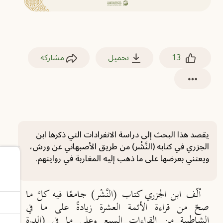
13
تحميل
مشاركة
يقصد هذا البحث إلى دراسة الانفرادات التي ذكرها ابن
الجزري في كتابه (النَّشْر) من طريق الأصبهاني عن ورش،
ويعتني بعرضها على ما ذهب إليه المغاربة في روايتهم.
ألّف ابن الجزري كتاب (النَّشْر) جامعًا فيه كلَّ ما
صحّ من قراءة الأئمة العشرة زيادةً على ما ‏في
الشاطبية من ‏‏القراءات السبع وعلى ما في (الدرة