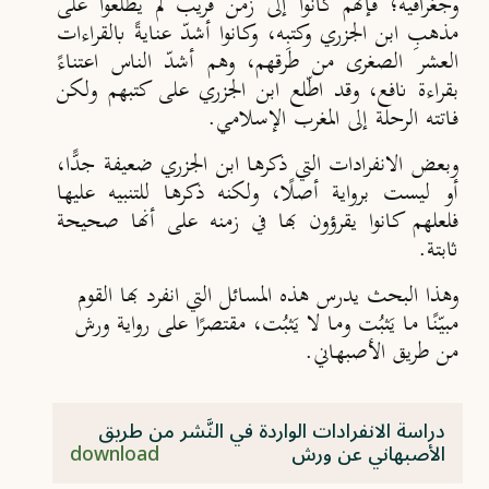
‏وجغرافية؛ فإنهم كانوا إلى زمن قريب لم يطّلعوا على
مذهبِ ابن الجزري ‏وكتبِه، وكانوا أشدّ عنايةً ‏بالقراءات
العشر ‏الصغرى من طرقهم، وهم أشدّ الناس اعتناءً
‏بقراءة نافع، وقد اطّلع ابن الجزري على ‏كتبهم ولكن
فاتته الرحلة إلى ‏المغرب الإسلامي.
وبعض الانفرادات التي ذكرها ابن الجزري ضعيفة جدًّا،
أو ليست برواية أصلًا، ولكنه ذكرها ‏للتنبيه ‏عليها
فلعلهم كانوا ‏يقرؤون بها في زمنه على أنها صحيحة
ثابتة.
وهذا البحث يدرس هذه المسائل التي انفرد بها القوم
مبيّنًا ما يَثبُت وما لا يَثبُت، مقتصرًا على ‏رواية ورش
من طريق ‏الأصبهاني.
دراسة الانفرادات الواردة في النَّشر من طريق
الأصبهاني عن ورش
download