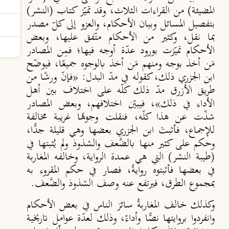
المضيئة) من القراءات الثلاث، وقد تميّز ‏كتاب (النشر)
بتفصيل المسائل ‏وبيان ‏الأحكام، والعزو إلى كلّ مصدر
بما نقل، وكثير من ‏الأحكام متّفق عليها، وبعض
الأحكام تميّزت ‏بورود عدّة أوجه ‏فيها؛ فمِن المصادر
مَن أخذ ‏بوجه ومنهم مَن أخذ بالوجوه جميعًا، فيوضّح
ابن الجزري ‏ذلك، كقوله في مدّ البدل: ‏‏«فإنّ ‏ورشًا من
طريق الأزرق مدّ ذلك كلّه على اختلاف بين أهل
الأداء في ‏ذلك»، فيبيّن اختلافهم، ‏وبعض المصادر
‏شذّت عن هذا كلّه، فنقلت وجوهًا غريبة مخالفة
للإجماع، فأثبتَ ‏ابن الجزري ‏بعضها وهي قليلة جدًّا،
وحكم على ‏كثير منها بالضَّعف والشذوذ ولم يُثبتها في
(طيبة النشر) ‏التي ‏هي عمدة الرواية، وخالفه المغاربة
في بعضها فأثبتوه روايةً، ‏فصار في حكم المقروء به
‏بمجموع الطرق، فيرتفع ‏عنه وصف الشذوذ والضَّعف.‏
وكذلك خالف المغاربةُ سائرَ الناس في بعض الأحكام
وانفردوا بروايتها نصًّا وأداءً، وذلك ‏لعدّة عوامل ‏تاريخية