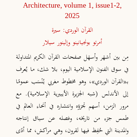
Architecture, volume 1,
issue1-2,
2025
القرآن الوردي: سيرة
أمرتو بونجيانينو وإلينور سيلار
مِن بين أشهَر وأسهَل صفحات القرآن الكريم المتداولة
في سوق الفنون الإسلامية اليوم، بلا شك، ما يُعرف
بـ
«
القرآن الوردي
»
، وهو مخطوط مغربي يُـنْسَب عمومًا
إلى الأندلس (شبه الجزيرة الأيبيرية الإسلامية). مع
مرور الزمن، أسهم تجزؤه وانتشاره في أنحاء العالم في
طمس جزء من تاريخه، وفصله عن سياق إنتاجه
والمدينة التي حُفِظ فيها لقرون، وهي مراكش، مما أدّى