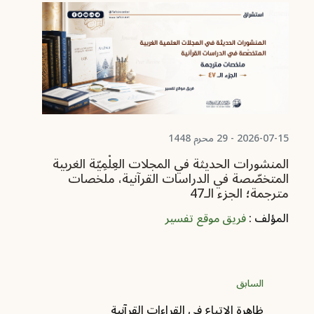
06-17
ال
ال
مت
ال
2026-07-15 - 29 محرم 1448
المنشورات الحديثة في المجلات العِلْمِيّة الغربية
المتخصّصة في الدراسات القرآنية، ملخصات
مترجمة؛ الجزء الـ47
المؤلف :
فريق موقع تفسير
السابق
ظاهرة الإتباع في القراءات القرآنية