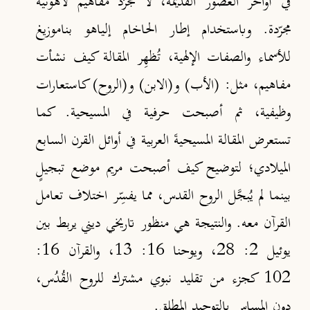
في أواخر العصور القديمة، لا مجرّد مفاهيم لاهوتية
مجرّدة. وباستخدام إطار الحاخام إلياهو بناموزيغ
للأسماء والصفات الإلهية، تُظهِر المقالة كيف نشأت
مفاهيم، مثل: (الأب) و(الابن) و(الروح) كاستعارات
وظيفية، ثم أصبحت حرفية في المسيحية. كما
تستعرض المقالة المسيحيةَ العربية في أوائل القرن السابع
الميلادي؛ لتوضيح كيف أصبحت مريم موضع تبجيلٍ
بينما لم يُبجَّل الروح القدس، مما يفسِّر اختلاف تعامل
القرآن معه. والنتيجة هي منظور تاريخي ديني يربط بين
يوئيل 2: 28، ويوحنا 16: 13، والقرآن 16:
102 كجزء من تقليد نبوي مشترك للروح القُدُس،
دون المساس بالتوحيد المطلق.