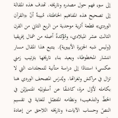
إلى سوء فهم حول مصدره وتاريخه. تهدف هذه المقالة
إلى تصحيح هذه المفاهيم الخاطئة، مُبينةً أنّ
«
القرآن
الوردي
»
قطعة أثرية موحدية من الربع الثاني من القرن
الثالث عشر الميلادي، ومُؤكدةً أصله من شمال إفريقيا
(وليس شبه الجزيرة الأيبيرية). يتتبع هذا المقال مسار
انتشار المخطوطة، ويعيد بناء تاريخها بترتيب زمني
عكسي؛ استنادًا إلى دراسة متأنية للمجلدات التي لا
تزال في مراكش وثغراتها. ويُدرَس المصحف الوردي هنا
بكامله لأوّل مرة، كاشفًا عن أسلوبَيْه المتميزَيْن في
الخطّ والتذهيب؛ ونظامه المفصّل للغاية في تقسيم
النصّ وحساب الآيات؛ وتاريخه اللاحق من إعادة