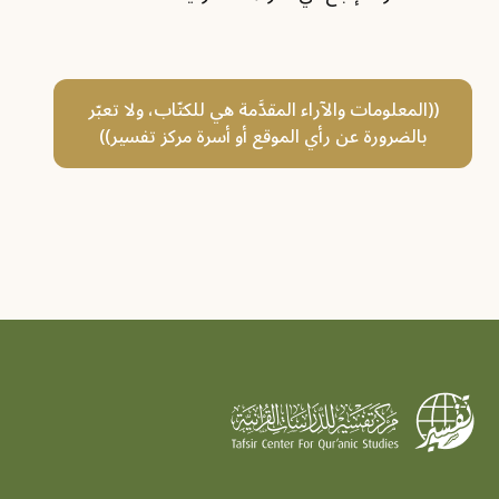
((المعلومات والآراء المقدَّمة هي للكتّاب، ولا تعبّر
بالضرورة عن رأي الموقع أو أسرة مركز تفسير))