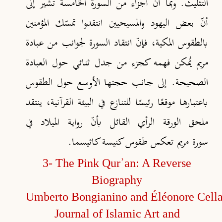
التثليث. وبما أنّ أجزاء من السورة الخامسة تُشير إلى
أنّ بعض اليهود والمسيحيين انتقدوا تمسّك المؤمنين
بالطقوس المكية، فإنّ انتقاد السورة لجوانب من عبادة
مريم يُمكن فهمه كجزء من جدل ثنائي حول العبادة
الصحيحة. إلى جانب حجتها الأوسع حول الطقوس
باعتبارها موقعًا رئيسًا للتنازع في البيئة القرآنية، ينتقد
ملحق الورقة الرأي القائل بأنّ رواية الميلاد في
سورة
مريم
تعكس طقوس كنيسة كاثيسما.
3- The Pink Qurʾan: A Reverse
Biography
Umberto Bongianino and Éléonore Cell
Journal of Islamic Art and