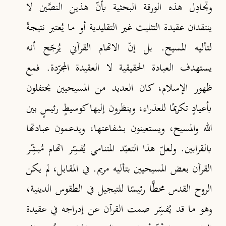
وتجادِل هذه الورقة البحثية بأنّ هذين النصَّين لا
ينتقدان عقيدة التثليث غير التقليدية أو ما يُعتبر نتيجةً
لتأليه المسيح. بل إنّ الاتهام القرآني يُرجّح أنه
يستهدف العبادة الحقيقية لا العقيدة المجرّدة. فمع
ظهور الإسلام، كان العديد من المسيحيين يحتفلون
بأعيادٍ تكريمًا للعذراء، وينظرون إليها كوسيطٍ رئيسٍ بين
الله والمسيح، ويستعينون بشفاعتها، ويدعمون عبادتها
بالقرابين. ولعلّ هذا التعبّد المتنامي يُفسِّر اتهام مُبشِّر
القرآن بعض المسيحيين بتأليه مريم. في المقابل، لم يكن
الروح القدس محطًّا رئيسًا للتبجيل في الطقوس الدينية،
وهو ما قد يُفسِّر صمت القرآن عن إدراجه في عقيدة