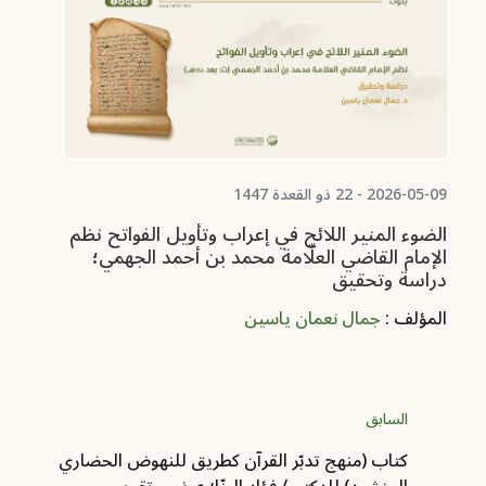
1-10
در
ال
مر
ال
2026-05-09 - 22 ذو القعدة 1447
الضوء المنير اللائح في إعراب وتأويل الفواتح نظم
الإمام القاضي العلّامة محمد بن أحمد الجهمي؛
دراسة وتحقيق
المؤلف :
جمال نعمان ياسين
السابق
كتاب (منهج تدبّر القرآن كطريق للنهوض الحضاري