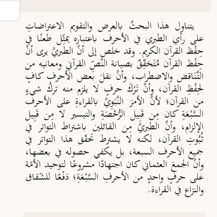
يتناول هذا البحثُ بالعرض والتقويم الاعتراضاتِ
على رأي الطبري في الأحرف باعتباره يمثِّل طعنًا في
حِفْظ ‏القرآن الكريم. وقد خلص إلى أنَّ الطبريَّ يرى أنَّ
حِفْظ القرآن مُتَحَقِّقٌ بصيانة النَّصِّ القرآني ومعانيه من
‏التَّنَاقض والاضطراب، وأنَّ نقلَ بعض الأحرف كافٍ
لحِفْظِ القرآن، وأنَّ تَرْكَ حرفٍ لا يلزم منه تركُ شيءٍ
‏من القرآن؛ لأنَّ الأمرَ النَّبَوِيَّ بالقراءةِ على الأحرف
السَّبْعَةِ كان مِن قَبِيل الرُّخْصَةِ والتيسير لا مِن قَبِيل
الإلزام، ‏وأنَّ الطبريَّ مِن القائلين باشتراط التواتر في
ثُبُوتِ القرآن، لكنه لا يشترط تحقّق هذا التواتر في
جميع الأحرف ‏السبعة، بل يكفي حصوله في بعضها،
وأنَّ الجمعَ العثماني كان اجتهادًا مشروعًا لتوحيد الأمّة
على حرفٍ ‏واحدٍ من الأحرفِ السَّبْعَةِ؛ دَفْعًا للشّقاق
والنزاع في القراءة.‏