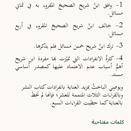
‏‏1- وافق ابنُ شريح الصحيحَ المقروء به في ثماني
مسائل.‏
‏2- خالف ابنُ شريح الصحيحَ المقروء في أربع
مسائل.‏
‏4- كثرةُ الانفرادات التي تميّزت بها مفردة ابن شريح
أهمُّ أسباب عدم الاعتماد عليها ‏كمصدر أساسي
مسند.‏
ويوصِي الباحثُ بمزيد العناية بانفرادات كتاب النشر
وبالقراءات الثلاث المتممة للعشر؛ فإنها ‏لم تحظَ
بالعناية كما حظيت القراءات السبع.
كلمات مفتاحية