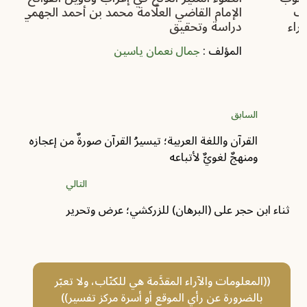
الإمام القاضي العلّامة محمد بن أحمد الجهمي؛
ال
دراسة وتحقيق
لر
المؤلف :
جمال نعمان ياسين
ال
السابق
القرآن واللغة العربية؛ تيسيرُ القرآن صورةٌ من إعجازه
ومنهجٌ لغويٌّ لأتباعه
التالي
ثناء ابن حجر على (البرهان) للزركشي؛ ‏عرض وتحرير‏
((المعلومات والآراء المقدَّمة هي للكتّاب، ولا تعبّر
بالضرورة عن رأي الموقع أو أسرة مركز تفسير))