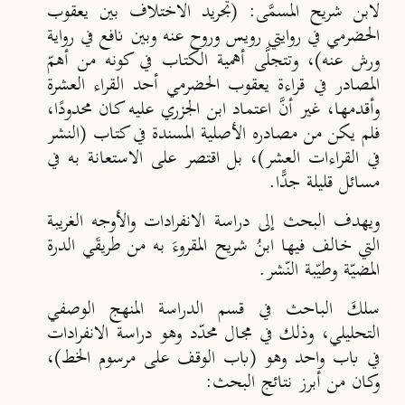
لابن شريح المسمَّى: (
تجريد الاختلاف بين ‏يعقوب
الحضرمي في روايتي رويس وروح عنه وبين نافع في رواية
ورش عنه
)
، وتتجلَّى أهمية ‏الكتاب في كونه من أهمّ
المصادر في قراءة يعقوب الحضرمي أحد القراء العشرة
وأقدمها، غير أنَّ ‏اعتماد ابن الجزري عليه كان محدودًا،
فلم يكن من مصادره الأصلية المسندة في كتاب
(
النشر
‏في القراءات العشر
)، بل اقتصر على الاستعانة به في
مسائل قليلة جدًّا.
ويهدف البحث إلى دراسة الانفرادات والأوجه الغريبة
التي خالف فيها ابنُ شريح المقروءَ به ‏من طريقَي الدرة
المضيّة وطيّبة النّشر.
سلكَ الباحث في قسم الدراسة المنهج الوصفي
التحليلي، وذلك في مجال محدّد وهو دراسة ‏الانفرادات
في باب واحد وهو (
باب الوقف على مرسوم الخط
)،
وكان من أبرز نتائج البحث: