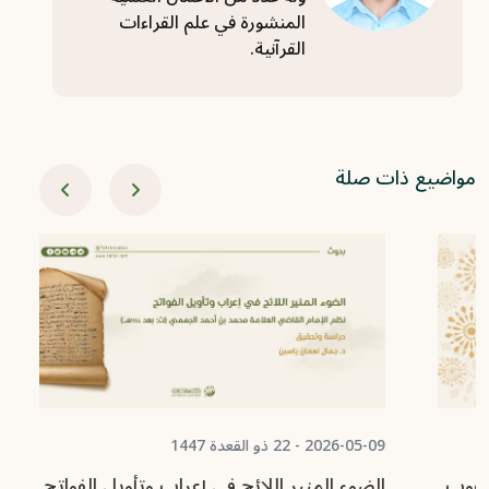
المنشورة في علم القراءات
القرآنية.
مواضيع ذات صلة
2026-05-09 - 22 ذو القعدة 1447
-09-27
الضوء المنير اللائح في إعراب وتأويل الفواتح نظم
جد