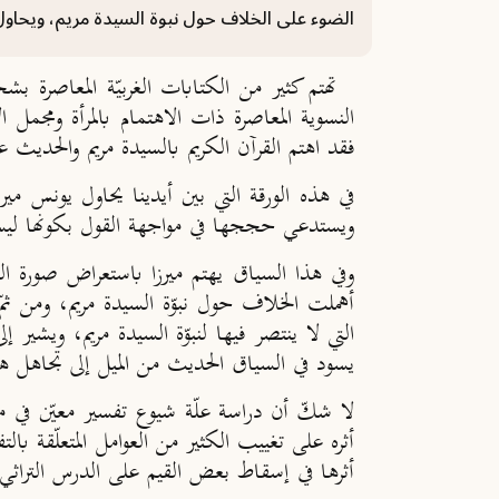
الضوء على الخلاف حول نبوة السيدة مريم، ويحاول
تهتم كثير من الكتابات الغربيّة المعاصرة بش
النسوية المعاصرة ذات الاهتمام بالمرأة ومجمل ا
فقد اهتم القرآن الكريم بالسيدة مريم والحديث 
في هذه الورقة التي بين أيدينا يحاول يونس مي
ويستدعي حججها في مواجهة القول بكونها ليست 
وفي هذا السياق يهتم ميرزا باستعراض صورة ال
أهملت الخلاف حول نبوّة السيدة مريم، ومن ثم
التي لا ينتصر فيها لنبوّة السيدة مريم، ويشير إ
يسود في السياق الحديث من الميل إلى تجاهل هذه ال
لا شكّ أن دراسة علّة شيوع تفسير معيّن في م
أثره على تغييب الكثير من العوامل المتعلّقة با
أثرها في إسقاط بعض القيم على الدرس التراثي ل