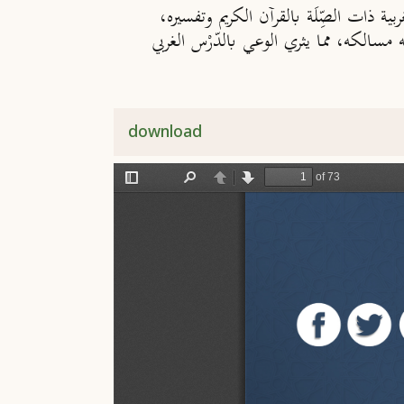
ية ذات الصِّلَة بالقرآن الكريم وتفسيره،
 مسالكه، مما يثري الوعي بالدّرْس الغربي
download