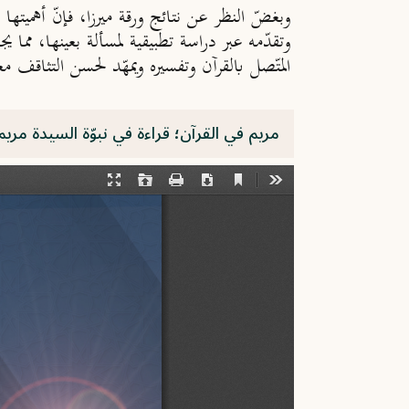
وبغضّ النظر عن نتائج ورقة ميرزا، فإنّ أهميتها ت
وتقدّمه عبر دراسة تطبيقية لمسألة بعينها، مما 
المتّصل بالقرآن وتفسيره ويمهّد لحسن التثاقف مع
مريم في القرآن؛ قراءة في نبوّة السيدة مريم