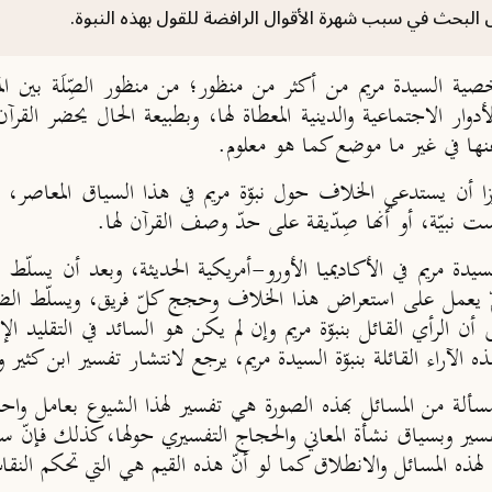
 البحث في سبب شهرة الأقوال الرافضة للقول بهذه النبوة.
خصية السيدة مريم من أكثر من منظور؛ من منظور الصِّلَة بين 
لأدوار الاجتماعية والدينية المعطاة لها، وبطبيعة الحال يحضر ال
عنها في غير ما موضع كما هو معلوم.
رزا أن يستدعي الخلاف حول نبوّة مريم في هذا السياق المعاصر، ف
نبيّة، أو أنها صِدّيقة على حدّ وصف القرآن لها.
سيدة مريم في الأكاديميا الأورو-أمريكية الحديثة، وبعد أن يسلّ
ّ يعمل على استعراض هذا الخلاف وحجج كلّ فريق، ويسلّط الضوء
لى أن الرأي القائل بنبوّة مريم وإن لم يكن هو السائد في التقليد 
آراء القائلة بنبوّة السيدة مريم، يرجع لانتشار تفسير ابن كثير والم
سألة من المسائل بهذه الصورة هي تفسير لهذا الشيوع بعامل وا
لتفسير وبسياق نشأة المعاني والحجاج التفسيري حولها، كذلك فإنّ س
هذه المسائل والانطلاق كما لو أنّ هذه القيم هي التي تحكم النقاش