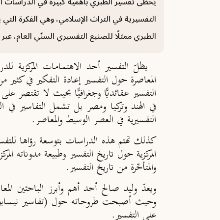
يحظى تفسير الطبري بأهمية كبيرة في الدراسات الغرب
التفسيرية في التراث الإسلامي، وهي الفكرة التي 
الطبري ممثلًا للصنيع التفسيري السنّي العام، عب
يظلّ التفسير أحد الاهتمامات المركزية للدرا
المعاصرة حول التفسير إعادة التفكير في كثير م
التفسير عقائديًّا وجغرافيًّا بحيث لا تقتصر على
في الهند وتركيا ومصر بل تشمل التفاسير في ا
التفسيرية في العصر الوسيط والمعاصر.
كذلك تهتم هذه الدراسات بتوسعة رؤاها للتفسير
المركزية حول تاريخ التفسير وطبيعة مدوناته المر
والمتأخّرة من تاريخ التفسير.
ويعدّ وليد صالح أحد أهم وأبرز الباحثين الم
وحيث أصبحت طروحاته حول (تفاسير نيسابور) 
على التفسير.