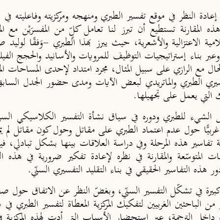
ح إعادة النظر في موقع تفسير الطبري ومنهجه ومركزيته وفاعليته في
 المقارنة تستطيع أن تبرز لنا تعامل كلٍّ من المفسرَيْن مع الم
مية الاعتزالية والأشعرية، حيث يبرز بهذا الطبري -وَفقًا لوليد صا
بر بناء إستراتيجيات التوظيف للمرويات والأسانيد والحجج الفيلو
ال مع الرازي على سبيل المثال، مجرد امتداد لإحدى المساحات الم
تفسيري الطبري والماتريدي لبعض الآيات ومدى حضور الجدل السابق
ك التي يعمل على تجهيلها.
شيء للطبري ودوره في سياق نشأة التفسير الكلاسيكي السنّي وك
بيًّا حول عدم اعتماد الطبري على مقاتل وحول كون مقاتل لم يمثّل م
 تفاسير هذه المرحلة وفي دراسة العلاقات بينها بشكل تبادلي، فيق
لمتوسّعة والمقارنة في نظره لإعادة تفكير ضرورية في هذه الفت
ر هذه التفاسير الحقيقي في بناء التقليد التفسيري السنّي.
ة كبيرة في تشكّل التفسير السنّي، وبغضّ النظر عن الاتفاق حول صح
 من الباحثين الغربيين لتفكيك المركزية المعطاة لتفسير الطبري ف
داخل الترجمة، عبر استحضار الأسباب التي أدت لهذه المركزية 