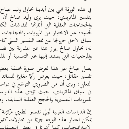
في هذه الورقة التي بين أيدينا يحاول وليد صال
بتفسير الماتريدي، حيث يرى وليد صالح أن هذه
والحجاجات العقلية التي أثارتها النقاشات الكلا
لحدوده عبر الاختيار من المرويات والحجاجات وع
سياق لاحق خروجًا عن نمط التفسير السنّي كالح
له، يحاول صالح إبراز هذا عبر المقارنة بين 
والمرجعيات التي يستند إليها عبر التسمية أو تل
يصل صالح عبر هذا لعرض صورة مختلفة بعض ال
تفسير مقاتل، حيث يعرض رأيًا مغايرًا للسائد غر
الثعلبي، ويرى أن من الضروري التوسّع في دراسة
في سياق الماتريدي، حيث تؤدي هذه الدراسات ا
للمرويات التفسيرية والحجج العقلية السابقة، ودو
إنّ الدراسات الغربية تُولي تفسير الطبري مركزي
يمكن اعتبار هذه الورقة جزءًا من محاولات كثير
الإستراتيجيات، كما أشرنا في بعض التعليقات 