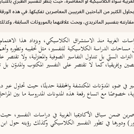
ية سواء الكلاسيكية أو المعاصرة، حيث يُنظر لتفسير الطبري باعتباره تف
يحاول الكثير من الباحثين الغربيين المعاصرين تفكيكها. في هذه الور
ر مقارنته بتفسير الماتريدي، وبحث علاقتهما بالموروثات السابقة، وك
سات الغربية منذ الاستشراق الكلاسيكي، ويزداد هذا الاهتمام ف
ن مساحات الدراسة الكلاسيكية للتفسير، مثل تحقيبه وتطوره وأهم 
 التراث السنّي بل تتناول التفاسير الصوفية والمعتزلية، ولا تقتصر ع
لصين وإفريقيا، كما لا تقتصر على التفسير المكتوب والمدوّن بل
 في ضوء المدوّنات المكتشفة والمحققة حديثًا، حيث تحاول عبر درا
كزية، خصوصًا مع اتساع رقعة هذه المدونات المدروسة ما بين المراحل
عاصرين ضمن سياق الأكاديميا الغربية في دراسات التفسير، حيث
ودورها في تطور التفسير الكلاسيكي وكذلك رؤيته حول ابن تيمي