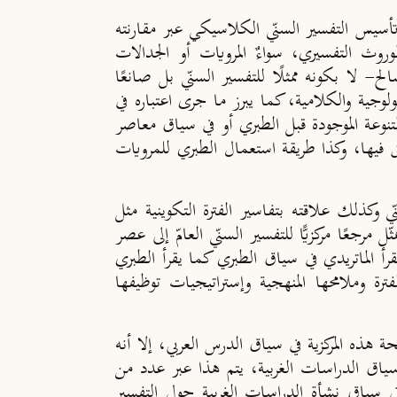
 تأسيس التفسير السنّي الكلاسيكي عبر مقارنته
وروث التفسيري، سواءٌ المرويات أو الجدالات
لح- لا بكونه ممثلًا للتفسير السنّي بل صانعًا
لوجية والكلامية، كما يبرز ما جرى اعتباره في
تنوعة الموجودة قبل الطبري أو في سياق معاصر
 فيها، وكذا طريقة استعمال الطبري للمرويات
ذلك علاقته بتفاسير الفترة التكوينية مثل
رجعًا مركزيًّا للتفسير السنّي العامّ إلى عصر
رأ الماتريدي في سياق الطبري كما يقرأ الطبري
رة وملامحها المنهجية وإستراتيجيات توظيفها
ة هذه المركزية في سياق الدرس العربي، إلا أنه
ي سياق الدراسات الغربية، يتم هذا عبر عدد من
في سياق نشأة الدراسات الغربية حول التفسير