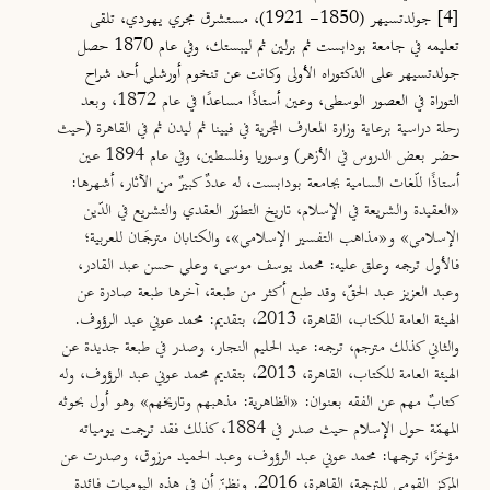
[4]
جولدتسيهر (1850- 1921)، مستشرق مجري يهودي، تلقى
تعليمه في جامعة بودابست ثم برلين ثم ليبستك، وفي عام 1870 حصل
جولدتسيهر على الدكتوراه الأولى وكانت عن تنخوم أورشلي أحد شراح
التوراة في العصور الوسطى، وعين أستاذًا مساعدًا في
عام 1872، وبعد
رحلة دراسية برعاية وزارة المعارف المجرية في فيينا ثم ليدن ثم في القاهرة (حيث
حضر بعض الدروس في الأزهر) وسوريا وفلسطين، وفي عام 1894 عين
أستاذًا للّغات السامية بجامعة بودابست، له عددٌ كبيرٌ من الآثار، أشهرها:
«العقيدة والشريعة في الإسلام، تاريخ التطوّر العقدي والتشريع في الدّين
الإسلامي» و«مذاهب التفسير الإسلامي»، والكتابان مترجَمان للعربية؛
فالأول ترجمه وعلق عليه: محمد يوسف موسى، وعلي حسن عبد القادر،
وعبد العزيز عبد الحقّ، وقد طبع أكثر من طبعة، آخرها طبعة صادرة عن
الهيئة العامة للكتاب، القاهرة، 2013، بتقديم: محمد عوني عبد الرؤوف.
والثاني كذلك مترجم، ترجمه: عبد الحليم النجار، وصدر في طبعة جديدة عن
الهيئة العامة للكتاب، القاهرة، 2013، بتقديم محمد عوني عبد الرؤوف، وله
كتابٌ مهم عن الفقه بعنوان: «الظاهرية: مذهبهم وتاريخهم» وهو أول بحوثه
المهمّة حول الإسلام حيث صدر في 1884، كذلك فقد ترجمت يومياته
مؤخرًا، ترجمها: محمد عوني عبد الرؤوف، وعبد الحميد مرزوق، وصدرت عن
المركز القومي للترجمة، القاهرة، 2016. ونظنّ أن في هذه اليوميات فائدة