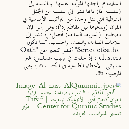
البداية، ثم راجعَتْها المؤلِّفة بنفسها. وبالنسبة إلى
(سلسلة إذا) فإنها تشير إلى سلسلة من الجُمَل
الشرطية التي تمثل واحدة من التراكيب الأساسية في
القرآن (ويدعوها بيل بمقاطع إذا)، ومن رأيي فإن
مصطلح: (الشروط السابقة) أفضل؛ إِذْ تشير إلى
علامات القيامة، والبعث، والحساب.
كما تكون
"
oaths
Series of
"
أفضل كتعبير عن
"
Oath
clusters
"
، إِذْ جاءت في ترتيب متسلسل، غير
عشوائي.
الأخطاء الطباعية في الكتاب نادرة وهي
المرصودة تاليًا: