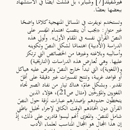
[7]
لهيرشفيلد
وشباير
، بل فشلَتْ أيضًا في الاستشهاد
ببعضها بعضًا.
وتستخدم نويفرت في المسائل المنهجية كلامًا واضحًا
غير متوارٍ: «يجب أن ينصبّ اهتمام المُفسر على
النصّ القرآني نفسه في المقام الأول». وتُولي هذه
الدراسة (الأدبية) اهتمامًا لشكلِ النصّ وتكوينه
وأساليبه وبلاغته وغيرها من الخصائص التي ترتكز
عليها. وهي تُعارِض هذه الدراسات (التاريخية)
و(اللغوية)، التي تبدأ خارج النصّ وتفرض عليه هياكل
أو قواعد غريبة، وتنتج تفسيرات غير دقيقة على أقلّ
تقدير. وبشكلٍ عامّ، هناك تيار من نفاد الصبر تجاه
اللغويين والمؤرخين (مثال ص21)، هؤلاء الذين
يتخطّون حدودهم بإصدارهم عبارات نَزِقة حول النصّ
القرآني دون اتخاذهم الوقت الكافي لإجراء تحليل باطني
شامل للنصّ. والمغزى أنهم ليسوا قادرين على ذلك، إِذْ
إن هذا المجال هو المجال المناسب لعلماء الأدب