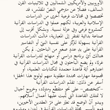
الأوروبيين والأمريكيين الشماليين في ثلاثينيات القرن
السالف، فضلًا عن مترجمي النصّ المقدّس، قد
تخصصوا في مجالات فرعية أخرى من الدراسات
الإسلامية والعربية، لكنهم عملوا في الدراسات القرآنية
كمشروع فرعي وفي عزلة نسبية. وبشكلٍ أقرب إلى
صناعة بدائية تفتقر إلى المعيارية، مَالَت الدراسات
القرآنية بسهولة لتركّز على نفسية النبيّ أو التفاسير
القرآنية على يدِ عددٍ صغيرٍ من الباحثين. لم يكن
هنالك أيّ برنامج دراسي أو منهاج للدراسات القرآنية
غربًا، ولم يضع الباحثون في مجال الدراسات القرآنية في
اعتبارهم أيّة قاعدة معتمدة للكتابات العلمية، أو
لمجموعة مهارات محددة مطلوبة منهم لولوج هذا الحقل؛
أسفر عن ذلك: تقدّم الدراسات القرآنية
-كتخصص- على نحوٍ متقطّع ومتردّد، وخروج أجيال
لا تمتلك القاعدة التي بُنيت عليها أعمال أسلافهم.
ويبدو أنّ الوضع قد تغيّر على مَرّ العقدين الأخيرين،
فمع تأسيس
مجلة الدراسات القرآنية
في لندن، ومشروع