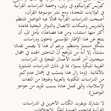
كوربس كورانيكوم
في برلين،
وجمعية الدراسات القرآنية
في الولايات المتحدة، ومع نشر
موسوعة القرآن
،
أصبحت الدراسات القرآنية مجالًا فيه التواصل المنتظم
والتدريس وشبكات الاتصال والدوائر البحثية قاعدة
أكثر منها استثناء، ومن هنا فصاعدًا، يأمل المرء أن
ينتج عن هذا الإطار المؤسسي باحثون ودراسات
بشكلٍ مستمرٍّ ومنتظمٍ. ورغم أن هذا لا يضمن تقدمًا
سلسًا، إلا أنه من المرجّح أنّ الباحثين الجدد في المجال
سيجدون أمرَ تحديد الأعمال المُنجزة في الدراسات
الغربية المبكّرة يسيرًا، بما في ذلك الدراسات المنشورة
بالألمانية. (وما زال هذا يتسبّب في إهمال عددٍ كبيرٍ
من الدراسات المكتوبة بالعربية وغيرها من اللغات
الإسلامية، والتي تهمل عادة بسبب المزيد من حواجز
التواصل).
لا تشارك نويفرت الكُتّاب الآخرين في الدراسات
القرآنية ممانعتهم العنيدة لتقبُّل الاختلافات