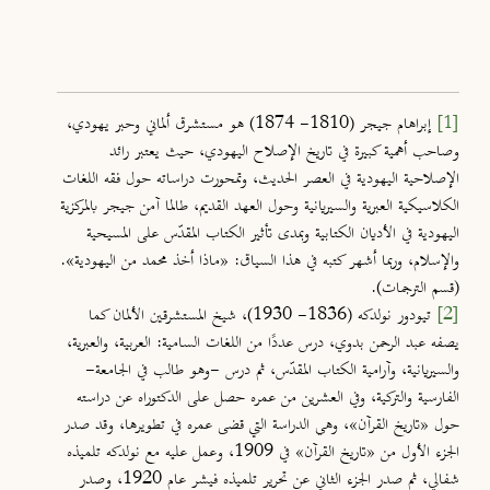
[1]
إبراهام جيجر (1810- 1874) هو مستشرق ألماني وحبر يهودي،
وصاحب أهمية كبيرة في تاريخ الإصلاح اليهودي، حيث يعتبر رائد
الإصلاحية اليهودية في العصر الحديث، وتمحورت دراساته حول فقه اللغات
الكلاسيكية العبرية والسيريانية وحول العهد القديم، طالما آمن جيجر بالمركزية
اليهودية في الأديان الكتابية وبمدى تأثير الكتاب المقدّس على المسيحية
والإسلام، وربما أشهر كتبه في هذا السياق: «ماذا أخذ محمد من اليهودية».
(قسم الترجمات).
[2]
تيودور نولدكه (1836- 1930)، شيخ المستشرقين الألمان كما
يصفه عبد الرحمن بدوي، درس عددًا من اللغات السامية: العربية، والعبرية،
والسيريانية، وآرامية الكتاب المقدّس، ثم درس -وهو طالب في الجامعة-
الفارسية والتركية، وفي العشرين من عمره حصل على الدكتوراه عن دراسته
حول «تاريخ القرآن»، وهي الدراسة التي قضى عمره في تطويرها، وقد صدر
الجزء الأول من «تاريخ القرآن» في 1909، وعمل عليه مع نولدكه تلميذه
شفالي، ثم صدر الجزء الثاني عن تحرير تلميذه فيشر عام 1920، وصدر