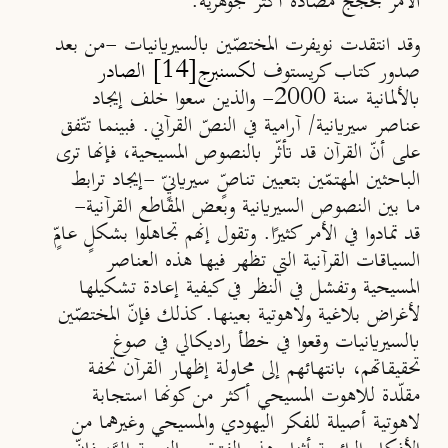
الأمر بحجج مضادة أكثر جوهرية.
وقد انتقدت نويفرت المختصّين بالسيريانيات -من بعد
[14]
صدور كتاب كريستوف
لكسنبرج
الصادر
بالألمانية سنة 2000- والذين سعوا خلف إيجاد
عناصر سيريانية/ آرامية في النصّ القرآني. فبينما تتّفق
على أنّ القرآن قد تأثّر بالنصوص المسيحية، فإنها ترى
الباحثين المهتمّين بتعيين
تناصٍّ سيريانيٍّ
-إيجاد ترابط
ما بين النصوص السيريانية وبعض المقاطع القرآنية-
قد تمادوا في الأمر كثيرًا. وتقول إنهم تجاهلوا بشكلٍ عامٍّ
السياقات القرآنية التي تظهر فيها هذه العناصر
المسيحية وتفشل في النظر في كيفية إعادة تشكيلها
لأغراض بلاغية ولاهوتية بعينها. كذلك فإنّ المختصّين
بالسيريانيات وقعوا في خطأ راديكالي في صوغ
تحقيقاتهم، بانتهائهم إلى محاولة إظهار القرآن تحفة
مقلّدة للاهوت المسيحي أكثر من كونها استجابة
لاهوتية أصيلة للفكر اليهودي والمسيحي وغيرهما من