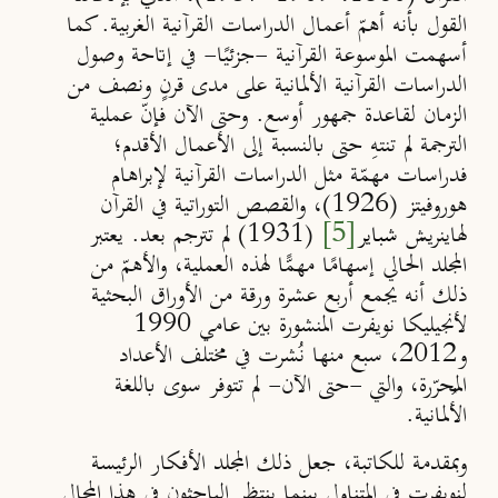
القول بأنه أهمّ أعمال الدراسات القرآنية الغربية. كما
أسهمت
الموسوعة القرآنية
-جزئيًا- في إتاحة وصول
الدراسات القرآنية الألمانية على مدى قرنٍ ونصف من
الزمان لقاعدة جمهور أوسع. وحتى الآن فإنّ عملية
الترجمة لم تنتهِ حتى بالنسبة إلى الأعمال الأقدم؛
فدراسات مهمّة مثل
الدراسات القرآنية لإبراهام
هوروفيتز (
1926
)،
والقصص التوراتية في القرآن
[5]
لهاينريش
شباير
(
1931
)
لم تترجم بعد. يعتبر
المجلد الحالي إسهامًا مهمًّا لهذه العملية، والأهمّ من
ذلك أنه يجمع أربع عشرة ورقة من الأوراق البحثية
لأنجيليكا نويفرت المنشورة بين عامي 1990
و2012، سبع منها نُشرت في مختلف الأعداد
المُحرّرة، والتي -حتى الآن- لم تتوفر سوى باللغة
الألمانية.
وبمقدمة للكاتبة، جعل ذلك المجلد الأفكار الرئيسة
لنويفرت
في المتناول بينما ينتظر الباحثون في هذا المجال