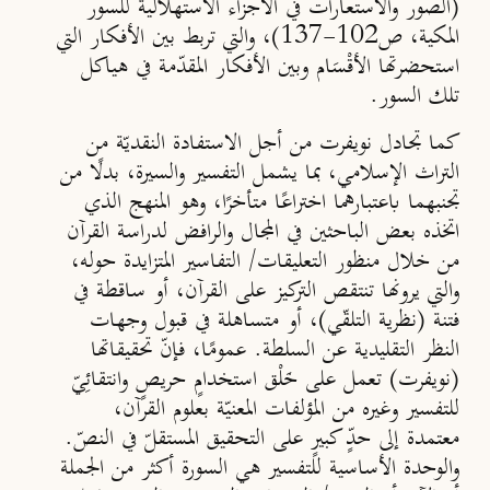
(الصور والاستعارات في الأجزاء الاستهلالية للسور
المكية، ص102-137)، والتي تربط بين الأفكار التي
استحضرتها الأقْسَام وبين الأفكار المقدّمة في هياكل
تلك السور.
كما تجادل نويفرت من أجل الاستفادة النقديّة من
التراث الإسلامي، بما يشمل التفسير والسيرة، بدلًا من
تجنبهما باعتبارهما اختراعًا متأخرًا، وهو المنهج الذي
اتخذه بعض الباحثين في المجال والرافض لدراسة القرآن
من خلال منظور التعليقات/ التفاسير المتزايدة حوله،
والتي يرونها تنتقص التركيز على القرآن، أو ساقطة في
فتنة (نظرية التلقّي)، أو متساهلة في قبول وجهات
النظر التقليدية عن السلطة. عمومًا، فإنّ تحقيقاتها
(نويفرت) تعمل على خَلْق استخدامٍ حريصٍ وانتقائِيّ
للتفسير وغيره من المؤلفات المعنيّة بعلوم القرآن،
معتمدة إلى حدٍّ كبيرٍ على التحقيق المستقلّ في النصّ.
والوحدة الأساسية للتفسير هي السورة أكثر من الجملة