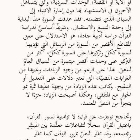
أو الآية أو القصة/ الوحدات السردية، والتي يتساهل
الآخرون في الاستشهاد بها دون إعارة الانتباه إلى
السياق الذي تتضمنه. فقد هدفت السورة منذ البداية
إلى وحدة التبليغ والاستقبال. وشرطٌ أساسيٌّ لدراسة
القرآن دراسة أدبية جادة، هو الاستدلال على معنى
المقاطع الأقصر من السورة من الرسائل التي تؤديها
للسورة ككلّ وتركيزها على السورة ككلّ، أكثر من
التركيز على وحدات أقصر مبتسرة من السياق العامّ
للنصّ. هذا على الرغم من وجود الزيادات وغيرها من
الغرابات النصيّة، التي تعتبر دلالات على التعديل أو
التنقيح. وكانت هذه الزيادة من وجهة نظرها ثمرة نمو
الحوار مع المتلقي، وهكذا أصبحت الزيادة جزءًا لا
يتجزأ من النصّ المعتمد.
وتحاجج نويفرت عن قراءة لا تزامنية لسور القرآن،
باعتبار القرآن سجلًّا لتفاعلات معقَّدة بين المبشِّر
ومجتمعه، وقد تغيّر النصّ بمرور الوقت كما تغيّر