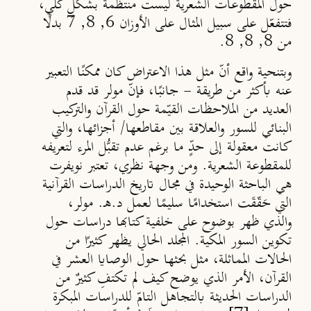
حول المقطوعات الشعرية ليست منتظمة بشكلٍ كلّي،
فتتفعّل على سبيل المثال على الأوزان 6, 8, 7 بدلًا
من 8, 8, 8.
وبتنحية واقع أنّ مثل هذا الاعتراض كان ممكنًا التعبير
عنه بأكثر من طريقة - جانبًا، فإنّ
مولر
قد قدم
العديد من الملاحظات القيّمة حول القرآن والتركيب
البنائي للسور والعلاقة بين مقاطعها/ أجزائها، والتي
كانت معقولة إلى حدٍّ ما برغم عدم تقبُّل المرء لتعريفه
للمقطوعة الشعرية. ومن وجهة نظري، تعتبر نويفرت
هي الباحثة الوحيدة في مجال تاريخ الدراسات القرآنية
التي حَقّقَت استخدامًا سليمًا لعمل د.هـ. مولر،
والذي ظهر بوضوح على خلفية كتابها
دراسات حول
تكوين السور المكية
. المجلد الحالي يظهر كثيرًا من
الحالات المماثلة، مثل بحثها حول الوصايا العشر في
القرآن، الأمر الذي يوضح كيف لم تكتفِ كثيرٌ من
الدراسات الحديثة بالتجاهل التامّ للدراسات المبكرة