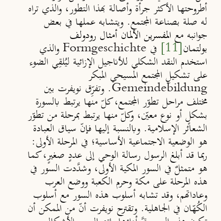
أطروحتها الأكثر جرأة وأصالة بهذا التطور، والذي تراه
له صلة بصناعة المجتمع. ويتشابه عملها في بعض
جوانبه مع
المفسرين الألمان أمثال رودولف
[11]
بولتمان
في
Formgeschichte
والذي
استخدم النقد الشكلي للأناجيل الإزائية ليُلقِي الضوء
على تشكيلِ المجتمع المسيحي المبكر
Gemeindebildung
. وتفرِّق نويفرت بين
مختلف مراحل تطوّر المجتمع، كلّ منها يرتبط بالسورة
بشكلٍ أو نوع معيّن، وكلّ منها يرتبط بمرحلة من تطوّر
الشعائر الإسلامية. وبالنسبة إليها فإنّ سياق العبادة
هو الوضعية الاجتماعية الأساسية؛
في المرحلة الأولى:
ربما قد أبلغ الرسول رسالة الوحي إلى عددٍ صغيرٍ، كما
هو متمثلٌ في السور المكية الأولى، وشدَّدت السور في
هذه المرحلة على مكة وحرم الكعبة ووضع العرب
وعاداتهم، وقد تشابه أسلوب هذه السور مع أسلوب
الكُهّان في الجاهلية. وتقترح نويفرت أنّ من الممكن أن