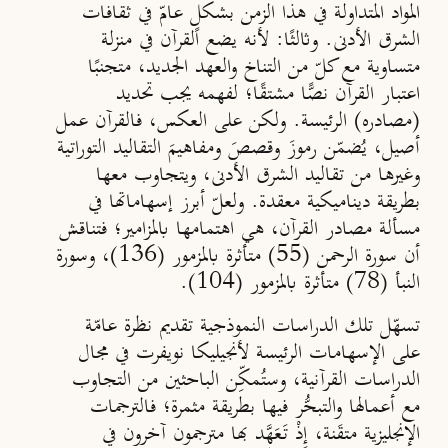
المواد المتداولة في هذا الزمن بشكلٍ عامّ في ثقافات
الشرق الأدنى.
وثالثًا
: لأنه يضع القرآن في منزلة
متساوية مع كلّ من التناخ والعهد الجديد، متجنبًا
اعتبار القرآن نصًّا مشتقًا؛ لفهمه يجب تحديد
(مصادره) الرئيسة. ولكن على العكس، فالقرآن عمل
أصيل، يُضمّن رموزَ وقصصَ ومفاهيمَ التقاليد التوراتية
وغيرها من تقاليد الشرق الأدنى، ويتجاوب معها
بطريقة ديناميكية معقدة. ولعلّ أبرز إسهاماتها في
مسألة مصادر القرآن، هي اهتمامها بالمزامير؛ فتناقش
أن سورة الرحمن (55) متأثرة بالمزمور (136)، وسورة
النبأ (78) متأثرة بالمزمور (104).
تسهّل تلك الدراسات النموذجية تقديم نظرة عامّة
على الإسهامات الرئيسة لأنجيليكا نويفرت في مجال
الدراسات القرآنية، وستُمكِّن الباحثين من التجاوب
مع أعمالها والتبحُّر فيها بطريقة مثمرة؛ فالترجمات
الإنجليزية متقَنة، إِذْ تَعَهَّد بها مترجمون آخرون في