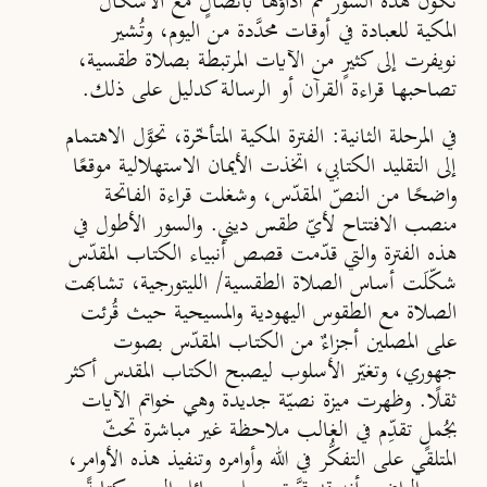
تكون هذه السور تمَّ أداؤها باتصالٍ مع الأشكال
المكية للعبادة في أوقات محدَّدة من اليوم، وتُشير
نويفرت إلى كثيرٍ من الآيات المرتبطة بصلاة طقسية،
تصاحبها قراءة القرآن أو الرسالة كدليل على ذلك.
في المرحلة الثانية:
الفترة المكية المتأخّرة، تحوَّل الاهتمام
إلى التقليد الكتابي، اتخذت الأيمان الاستهلالية موقعًا
واضحًا من النصّ المقدّس، وشغلت قراءة الفاتحة
منصب الافتتاح لأيّ طقس ديني. والسور الأطول في
هذه الفترة والتي قدّمت قصص أنبياء الكتاب المقدّس
شكّلَت أساس الصلاة الطقسية/ الليتورجية، تشابهت
الصلاة مع الطقوس اليهودية والمسيحية حيث قُرئت
على المصلين أجزاءٌ من الكتاب المقدّس بصوت
جهوري، وتغيّر الأسلوب ليصبح الكتاب المقدس أكثر
ثقلًا. وظهرت ميزة نصيّة جديدة وهي خواتم الآيات
بجُملٍ تقدِّم في الغالب ملاحظة غير مباشرة تحثّ
المتلقي على التفكُّر في الله وأوامره وتنفيذ هذه الأوامر،