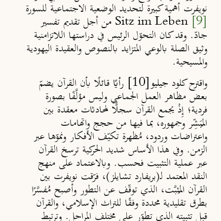
نويفرت أهمية كبيرة لتحديد الوضعية الاجتماعية للسورة
[9]
Sitz im Leben
من
أجل تقديم تفسير
جادّ. وقد كان التحوّل الرئيس في دراستها اللاتزامنية
وثيق الصلة بالوعي المتزايد بالنصوص والعقيدة اليهودية
والمسيحية.
[10]
واقترح كلود
جيليو
رأيًا
قائلًا بأن القرآن يضمّ
بعض مظاهر العمل الجماعي وليس مؤلَّفًا بصورة
فردية؛ إِذْ يجمع القرآن سجلًّا لمحادثات معقدة بين
المُبَشِّر وجمهوره، بما فيها من حجج واتهامات
واعتراضات وردود، مُظهرة تكيّف الأفكار ونموّها عبر
الزمن. وفي هذا الأساس شديد الحركية ترسخ القرآن
عبر عملية التثبيت فحسب. وبالاعتماد على منهج
النقد المعتمد لـ(بريفارد تشايلز)، فرّقت نويفرت بين
القرآن المُثبَّت، الذي توقّف عن التطور وأصبح مُفسَّرًا
بطرق تقليدية محددة وفقًا للتراث الإسلامي، والقرآن
قبل تثبيته الذي تطوّر على مختلف المراحل. وترتبط