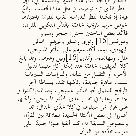
الأفكار الرائجة أثناء هذه الفترة. وبالنسبة إليَّ، فإنّ
الخطر الذي تراه نويفرت في مثل هذا الخطاب مبالَغٌ
فيه؛ إِذْ يمكننا النظر للدراسة الغربية للقرآن باعتبارها
خوض حرب تاريخية خاصّة بالتأثّر التكويني للقرآن،
فأكّد بعض الباحثين -مثل:
جيجر وسبيرو
[15]
وهورفتس
وتوري وشباير وغيرهم
- التأثير
اليهودي، بينما أكّد غيرهم على التأثير المسيحي،
[16]
مثل:
ويلهانسون وأندريا
وبيل
وغيرهم
. وقد بالغ
كِلَا الفريقين، خاصّة عند إنكار كلّ منهما لدليل
الآخر، أو التقليل من شأنه. والدراسات السيريانية
ليست ظاهرة جديدة، ولكنها تقدّم ببساطة آخِر
تأرجُح للبندول نحو التأثير المسيحي، وقد تمادوا كثيرًا في
جدالهم وغالوا في تقدير مدى التأثير المسيحي، ولكنهم
على غرار مَن سبقوهم في كِلا حَدَّي الجدال، قد
أشاروا إلى بعض الأمثلة الجديدة للعلاقة بين القرآن
والنصوص السابقة له، كما ألقوا ضوءًا جديدًا على
فقرات محدّدة من القرآن.