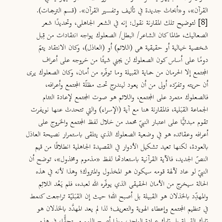
القرآن»، و«أبحاث جديدة في تأليف وتفسير القرآن». (قسم الترجمات).
[8]
لتوضيح
تلك المقارنة نقول: إنه في الشعر الجاهلي، وتحديدًا شعر
الصعاليك، طالما كان الشاعر/ البطل/ الصعلوك يواجه انتقادات من قِبل
شخصية خيالية أو حقيقية هي (اللائم) أو (العاذل)، وكان الانتقاد يتمّ
دومًا على أساس كون الصعلوك لن يجني شيئًا من خروجه على أعراف
المجتمع إلا الحرمان من حماية القبيلة وما توفّره من أمان، وكان الصعلوك يرى
أن حريته وتفرّده أولى من أن يعود ليندرج تحت مظلّة المجتمع وأعرافه،
فالصعلوك متمرد على المجتمع، واللائم هو صوت المجتمع لإعادة التئام
الجماعة القبَلية، فالمقارنة هنا مع آية (الإسراء) والتي تتحدث عنها نويفرت
تقوم مبدئيًّا على اعتبار النبيّ محمد من خلال لفظ المجتمع والخروج على
أعرافه وعقائده هو في وضعية الصعلوك الذي يتلقى باستمرار نصيحة العاذل
بالعودة، لكنها تعيد تشكيل الأدوار في القصيدة الجاهلية انطلاقًا من قيم
النصّ الجديد، فالآية القرآنية باستعادتها لفظ «مذموم ومخذول»، توضح أن
النبيّ لو عاد لآلهة قومه سيكون هو المخذول والمتروك؛ وهذا لأنه في هذه
الحالة سيخرج من الأمان الحقيقي الذي يوفّره الله لعبده، فلم يَعُد اللائِم
والمهدِّد بالخذلان هو القبيلة بل أصبح الله؛ حيث إن القبَليّة تراجعت كنمط
في تنظيم المجتمع وإعطاء الهوية والتعريف؛ لذا لم يعد المهدَّد بالخذلان هو
تارك القبيلة بل تارك عبادة الواحد، وبذا أصبح اللوم مستحقًّا، في هذه