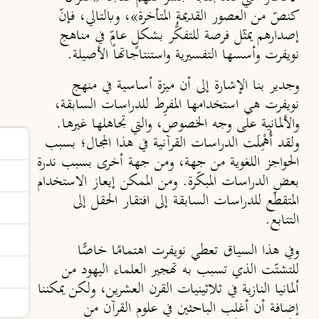
كنصّ من العصور القديمة المتأخرة
»، وبالتالي، فإنّ
إصدارهم يمثّل فرصة للتفكُّر بشكلٍ عامٍّ في مناهج
نويفرت وأسسها التفسيرية واستنتاجاتها الأصيلة.
وجدير بنا الإشارة إلى أن ميزة أساسية في منهج
نويفرت هي استخدامها المفرِط للدراسات السابقة،
والألمانية على وجه الخصوص، والتي تجاهلها غيرها.
ولقد أُهْمِلَت الدراسات القرآنية في هذا المجال؛ بسبب
الحواجز اللغوية من جهة، ومن جهة أخرى بسبب ندرة
بعض الدراسات المبكّرة. ومن الممكن إيعاز الاستخدام
المتقطّع للدراسات السابقة إلى افتقار الحقل إلى
التتابع.
وفي هذا السياق تعطي نويفرت اهتمامًا خاصًّا
للتشتّت الذي تسبب به تهجير العلماء اليهود من
ألمانيا النازية في ثلاثينيات القرن العشرين، ولكن يمكننا
إضافة أن أغلب الباحثين في علوم القرآن من