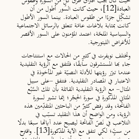
حيث كان يجب افتراق طرُق كلٍّ من السورة
وطقوس
[12]
العبادة
، حيث كانت
السور أطول من أن
تشكِّل جزءًا من طقوس العبادة. بينما السور الأطول
كانت بمثابة بلاغات عامّة تتعلق بالرسائل الاجتماعية
والسياسية الملحّة، اعتمد المؤمنون على السور الأقصر
للأغراض الليتورجية.
وتختلف نويفرت في كثيرٍ من الحالات مع استنتاجات
جاء بها المستشرقون سابقًا، فتّتفق مع الرؤية التقليدية
عندما تبرّر رؤيتها للأدلة النصيّة غير المأخوذة في
الاعتبار في المصادر التقليدية. فتتفق -على سبيل
المثال- مع الرؤية التقليدية القائلة بأن تلك السَّبْع
المثاني المذكورة في سورة
الحِجْر
؛ إنما تشير لسورة
الفاتحة
، وقد رفض كثيرٌ من الباحثين المتقدِّمين هذه
الرؤية، ومن الواضح أن هذا التقليد تسبّب في
التلاعب في نَصّ الفاتحة ليصبح عدد آياتها سبعًا بدلًا
[13]
من ستٍّ؛ لكي تتفق مع
الآية المذكورة
. واقترح