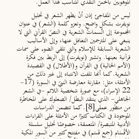
الموهوبين بالحسّ النقدي المناسب لهذا العمل.
ليس من المفاجئ إذن أنْ يظهر الشعر في تحليل
نويفرت بشكلٍ واضحٍ. وتعزو كلمة (الشعر) في عنوان
المجموعة إلى السمات الشعرية في النصّ القرآني التي لا
ينبغي على المترجمين التغافل عنها، وإلى الأساليب
الشعرية السابقة للإسلام والتي تلقي الضوء على سمات
قرآنية بعينها. وتشير (نويفرت) إلى الربط بين فكرة
(
الأمم الخالية) في القرآن
و(
الأطلال)
في القصيدة
الشعرية. كما أنها تلفت الانتباه إلى غير ذلك من
الأمثلة، مثل: مقارنة معارضة النبيّ في السورة (17-
22 الإسراء)، مع صورة شخصية اللائم -في الشعر
الجاهلي- الذي ينتقد البطل/ الصعلوك على المخاطرة
[8]
من منظور
عملي
. كما تتضمن
الدراسات
الموجودة في الكتاب كثيرًا من الأمثلة على القراءات
الأدبية المتبصرة/ المتعمقة، خصوصًا تحليل سلسلة
الأقْسَام (جمع قَسَم) في مفتتح كثير من السور المكية