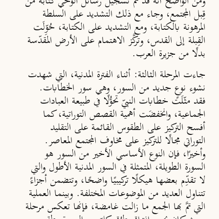
ومن الواضح أنه قد تمَّ تسجيل رسائل الوحي كتابةً من
قِبل المجتمع، وجاء مع ذلك التشديد على السلطة
المرهونة بالكتابة، ومع التشديد على الكتابة، حُوِّلَت
القِبلة إلى القدس، وتركَّز الاهتمام على الأرض المقدّسة
بدلًا من جزيرة العرب.
جاءت المرحلة الثالثة:
أثناء الفترة المدنية، التي شهدت
نشوء نوعٍ جديد من السور، وهي سور الخطابات.
فقد مثّلَت خطابات النبيّ تحوُّلًا في طبيعة العبادات
الجماعية، وانخفضَت أهمية القصص التوراتية، كما
أفسح التركيز على الطقوس القائمة على التقليد
التوراتي مجالًا للتركيز على مخاوف المجتمع المعاصر.
وأخيرًا، فإن النوع الأساسي الأخير من السور هو
السورة الطويلة، المتمثلة في السور المدنية الأطول والتي
لا تقدِّم بعضها هيكلًا تركيبيًا واضحًا، وتتضمن أجزاءً
تتناول العديد من الموضوعات المختلفة. وبينما العملية
التي تمَّ بها الجمع ما زالت غامضة، فإنها تعكس مرحلة