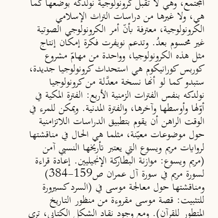
المجتمع، وهي لا تقبل كرونولوجية نولدكه بوضعها كما
هي، ولا غيرها من دراسات التراث الإسلامي
الكرونولوجية، معترفة بأنّ أمر الكرونولوجي الصوتية
غير محسوم بعدُ. وتدعم نويفرت فكرة إمكان إنتاج
مثل هذه الكرونولوجيا، وواحدة من مهامّ مشروع
كوربس كورانيكوم هي استحداث كرونولوجيا جديدة،
ستبدو كما لو أنها نسخة معدَّلة من كرونولوجيا
نولدكه بنفس الفترات الزمنية الأربع: الفترة المكية في
أوّلها وأوسطها وآخرها، والفترة المدنية. ويمكن للمرء في
الوقت الراهن أن يقوم بتطبيق الدراسات اللاتزامنية
حول موضوعات معيّنة، مثلما هي الحال في مناقشتها
لروايات مريم ويسوع التي يعتبر تأريخها النسبي آمن
(مريم ويسوع: موازنة البطاركة الإنجيليين. إعادة قراءة
لسورة مريم في سورة آل عمران
ص159-384)
ومناقشتها حول معالجة موسى في
(السرد كسيرورة
للتثبيت: قصة موسى مقروءة من منظور التاريخ
المتطور للقرآن
). ومع وجود نقاد الشكل الكتابي، ترى