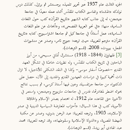
الجزء الثالث عام 1937 عبر تحرير تلميذه برجستشر ثم برتزل. كذلك درس
نولدكه «المشنا» وتفاسير الكتاب المقدّس أثناء عمله معيدًا في جامعة
جيتنجن، له إلى جانب كتابه الشهير «تاريخ القرآن» كتب حول اللغات
السامية، منها: «في نحو العربية الفصحى»، و«أبحاث عن علم اللغات
السامية»، عمل أستاذًا في جامعة كيل ثم جامعة اشتراسبورج. كتابه «تاريخ
القرآن» مترجم للعربية، حيث ترجمه: جورج تامر، وصدر عن منشورات
الجمل، بيروت، 2008. (قسم الترجمات).
[3]
فلهاوزن (1844
- 1918) مستشرق ألماني مسيحي، من أبرز
الباحثين في تاريخ الكتاب المقدّس، وله نظريات خاصّة في تشكّل العهد
القديم -خصوصًا أسفار موسى- وكذا في النقد الشكلي للأناجيل، لا تزال
ذات أهمية كبيرة في دراسات العهدين القديم والجديد إلى الآن، حصل على
الدكتوراه من جامعة جرتفسيلد وعين فيها أستاذ كرسي، ثم بسبب نتائج
بحوثه اضطر لمغادرتها، فدرس في جامعات ماربورج وجيتنجن، واستمر في
الأخيرة حتى تقاعده عام 1912، له اهتمام بصدر الإسلام والخلافة
الأموية، كتب في هذا السياق: «أحزاب المعارضة السياسية الدينية في صدر
الإسلام»، 1903، وترجمه للعربية: عبد الرحمن بدوي، وصدر عن مكتبة
النهضة المصرية، و«الدولة الإسلامية وسقوطها»، وقد ترجمه للعربية: محمد
عبد الهادي أبو ريدة. (قسم الترجمات).