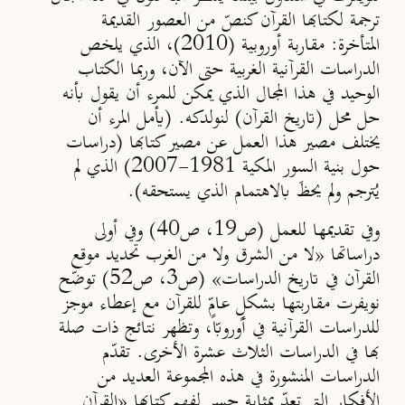
ترجمة لكتابها
القرآن كنصّ من العصور القديمة
المتأخرة: مقاربة أوروبية (
2010
)،
الذي يلخص
الدراسات القرآنية الغربية حتى الآن، وربما الكتاب
الوحيد في هذا المجال الذي يمكن للمرء أن يقول بأنه
حل محل
(تاريخ القرآن) لنولدكه
. (يأمل المرء أن
يختلف مصير هذا العمل عن مصير كتابها (
دراسات
حول بنية السور المكية
1981
-
2007) الذي لم
يُترجم ولم يحظَ بالاهتمام الذي يستحقه).
وفي تقديمها للعمل (ص19، ص40) وفي أولى
دراساتها «
لا من الشرق ولا من الغرب تحديد موقع
القرآن في تاريخ الدراسات
» (ص3، ص52) توضّح
نويفرت مقاربتها بشكلٍ عامٍّ للقرآن مع إعطاء موجز
للدراسات القرآنية في أوروبّا، وتظهر نتائج ذات صلة
بها في الدراسات الثلاث عشرة الأخرى. تقدّم
الدراسات المنشورة في هذه المجموعة العديد من
الأفكار التي تعدّ بمثابة جسر لفهم كتابها «
القرآن