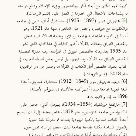
كبيرة لفهم الكثير من أبعاد فكر جولدتسيهر ورؤيته للإسلام ودافع دراسته
له ولمساحات الاشتغال التي اختارها في العمل عليه. (قسم الترجمات).
[5]
هاينريش
شباير (1897- 1935)، مستشرق ألماني، درس في جامعة
فرانكفورت مع هورفتس، وحصل على الدكتوراه منها عام 1921، وهو
أستاذ في المدرسة الحاخامية بجامعة برسلاو، واهتماماته الأساسية تتعلق
بالقصص التوراتي وعلاقته بالقرآن، أشهر كتاباته في هذا كتابه الذي نشر
عام 1935 بعد وفاته «القصص التوراتي في القرآن»، وفيه مقارنة تفصيلية
للقصص التوراتي مع القرآن، وقد ترجم نبيل فياض بعض فصوله للعربية، في
كتاب بعنوان «قصص أهل الكتاب في القرآن»، وصدر عن دار الرافدين،
عام 2018. (قسم الترجمات).
[6]
ديفيد هاينريش مولر (1849- 1912) مستشرق نمساوي، أستاذ
اللغة العربية بجامعة فيينا، أشهر كتبه «الأنبياء في صورتهم الأصلية،
1896». (قسم الترجمات).
[7]
هارتفنغ
هيرشفيلد (1854- 1934)، يهودي ألماني، حاصل على
الدكتوراه من جامعة اشتراسبورج عام 1878، هاجر بعدها إلى لندن ليصبح
أستاذًا للغات السامية بالكلية اليهودية بلندن، ثم مدرسًا للغة العبرية
والنقوش السامية بكلية الجامعة بجامعة لندن، معظم دراساته تدور حول
القرآن وصلته باليهودية، أولها دراسته للدكتوراه «العناصر اليهودية في