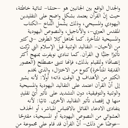
والجدال الواقع بين الجانبين هو -حتمًا- ثنائية خاطئة،
حيث إِنّ القرآن يعتمد بشكلٍ واضحٍ على التقليدين
اليهودي والمسيحي، وذلك يشمل التناخ -الكتاب
المقدس العبري-، والأناجيل، والنصوص اليهودية
والمسيحية المتأخرة. كما تجاهل كِلا الطرفين -في كثير
من الأحيان- التقاليد الوثنية قبل الإسلام التي تركت
تأثيرًا جليًّا في القرآن. كما تنادي نويفرت بمنهج أكثر
إنصافًا؛ وللقيام بذلك، فإنها تتبنى مصطلح (العصور
القديمة المتأخرة) كنوع من الاختزال، والذي يخدم
الكثير من الأهداف في الوقت ذاته؛
أولًا
: لأنه يشير
إلى أنّ القرآن اعتمد على التقاليد اليهودية والمسيحية
والوثنية والتوفيقية، دون التشديد على تأثير أيّ تقليدٍ
منها في إقصاء تأثير التقاليد الأخرى.
ثانيًا
: لأنه
يتفادى الادعاء القائل بالاقتباس المباشر، أو الحذف
العشوائي من النصوص اليهودية أو المسيحية، مقترحًا
-عوضًا عن ذلك- أنّ القرآن قد قام على مجموعة من