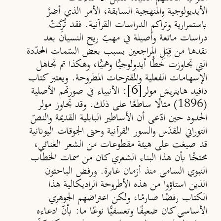
الأيديولوجية والمنهجية السابقة، الأمر الذي أضرَّ
باستمرارية وتراكم الدراسات القرآنية. فقد تُرِكَتْ
دراسات ماتعة وأصيلة في مهبّ ريح النسيان بعد
نقدها من قِبَلِ المراجعين بسبب بعض السّمات المحدّدة
التي تجاوزت خطًّا أيدولوجيًّا وهميًّا، وهكذا تم تجاهل
الإسهامات الفعلية والمقترحات المطروحة. ويعتبر كتاب
[6]
دافيد هاينريش
مولر
:
الأنبياء في صورتهم الأصلية
(
1896
)
مثالًا ساطعًا على ذلك. وقد تجاوز مولر
الحدود حين ادّعى أن الأساطير البابلية القديمة والنصّ
التوراتي المقدّس والسور القرآنية وحتى الجوقات اليونانية
قد صيغت على هيئة مقطوعات من الشعر الغنائي،
محتجًّا بأن هذا البناء الشعري كان من سمات الخطاب
النبوي السامي منذ أزمان غابرة. ورفض الباحثون
الذين استاؤوا من هذه الأطروحة الراديكالية هذا
الكتاب رفضًا صارمًا، ولكن اعتراضهم الجوهري
الأساسي كان ضعيفًا وتعسفيًّا نوعًا ما: بأنّ ادعاءه