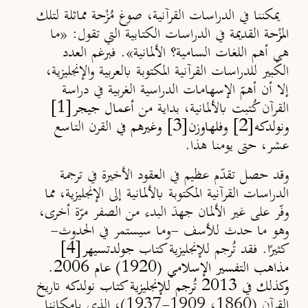
يمكننا في الدراسات القرآنية، صوغ مُزْحة مماثلة لتلك
المُزْحة القديمة في الدراسات الكتابية التي تقول: «ما
هي أهم اللغات السامية؟ الألمانية». فبرغم العدد
الكبير للدراسات القرآنية المكتوبة بالعربية والإنجليزية،
إلا أن أهمّ الإسهامات الدراسية الغربية في دراسة
[1]
القرآن كُتبت بالألمانية، بداية من
أعمال جيجر
[3]
[2]
ونولدكه
وفلهاوزن
وغيرهم في
القرن التاسع
عشر، حتى يومنا هذا.
وقد حصل تقدّم عظيم في العقود الأخيرة في ترجمة
الدراسات القرآنية المكتوبة بالألمانية إلى الإنجليزية، مما
وفّر على غير الألمان جهدَ البدء من الصفر مرّة أخرى،
وهو ما حدث للأسف -وما سيستمر في الحدوث-
[4]
كثيرًا. فقد تُرجم للإنجليزية كتاب
جولدتسيهر
مذاهب التفسير الإسلامي
(
1920
)
عام 2006.
وكذلك في 2013 تُرجم للإنجليزية كتاب
نولدكه
تاريخ
القرآن (
1860
،
1909
-
1937
)،
الذي بإمكاننا