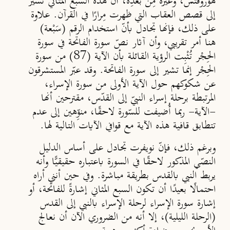
هوروفتس، وغيره مِنْ بعدِه، أن هذه السبع المثاني تشير
إلى قصص العقاب التي ظهرت مِرارًا في القرآن. علاوة
على ذلك، فإنها تجادل بأنّ استخدام الرقم (سَبْعة)
هنا أمر تقريبي، وأن آثار نصّ سورة الفاتحة في سورة
الحِجْر تُثْبِت الرؤية القائلة بأن الآية (87) من سورة
الحِجْر إنما تشير إلى سورة الفاتحة. وقد عبّر المستشرقون
عن شكوكهم حول الآية الأولى من سورة الإسراء،
المرتبطة برحلة إسراء النبيّ إلى القدّس، مقترحين أنها
-الآية- ربما أُضيفت للسّورة لاحقًا، منوِّهين إلى عدم
تتطابق قافية هذه الآية مع قوافي الآيات التالية لها.
وبرغم ذلك، فإنّ نويفرت تجادل على أساس الدليل
النصّي المذكور لاحقًا في السورة باعتباره حقيقيًّا وأنه
يربط النبي بالقدس بطريقة مباشرة. وفي حين أنني أراه
احتمالًا بعيدًا أن تكون السبع المثاني إشارةً للفاتحة، أو
إشارة سورة الإسراء لرحلة الإسراء بالنبي إلى القدس
(الرحلة الليلية)، إلا أنه من الضروري الآن أن نعالج