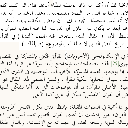
ريخية للقرآن أكثر من ذاته بوصفه نصًّا
؛
أبرزها تلك التي كتبها كلو
ام، وإخباريو النبي من اليهود والمسيحيين. وعلى الرغم من أنه يدرك ن
، إلا أنه ليس مستعدًا -لمجرد ذلك- أن يرفض إمكانية وجود أساس لها
هما أبعد ما يكون عن إعلان أن الدراسة التاريخية النقدية للقرآن 
ن السطر الأول في مقاله الذي يستعرض فيه مفهوم (التنزيل)
في القرآ
تاريخ النصّ الديني لا صلة له بالموضوع
»
(ص140).
ة في الإسكاتولوجي (الأخرويات
)
القرآني فتُعنَى بالمشاركة في القضاي
وري
[8]
لهذه المصطلحات، فيحاجج بأنه، بعيدًا عن قراءة لغة التجار
ا بوصفها العملة المشتركة للأخرويات التوحيدية في الشرق الأدنى، و
ت سياق التجارية المكية للقرآن، والنصّ الضمني لهذا المقال هو ال
 للسياق الأصلي للقرآن: بما أن الموضوعات التي بدا أنها تشكِّل ا
 أن القرآن "المقدّس" مبكر أو عربي كما يُدَّعى.
ذا أهمية في السنوات المقبلة، بالنظر لمدى تكرار اقتباس أطروحته
القرآن، يقرر رادشيت أنّ تحدي القرآن لخصوم محمد ليس على الح
رسالة النبوية راسخة القدم في عهد الله مع الإنسانية، وبالتالي طبع