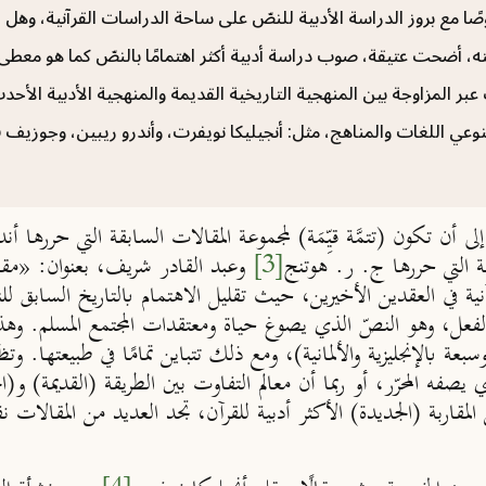
وصًا مع بروز الدراسة الأدبية للنصّ على ساحة الدراسات القرآنية، وهل
ته، أضحت عتيقة، صوب دراسة أدبية أكثر اهتمامًا بالنصّ كما هو معطى
 المزاوجة بين المنهجية التاريخية القديمة والمنهجية الأدبية الأحدث
وعي اللغات والمناهج، مثل: أنجيليكا نويفرت، وأندرو ريبين، وجوزيف 
ى أن تكون (تتمَّة قيِّمَة) لمجموعة المقالات السابقة التي حررها أند
[3]
رآنية في العقدين الأخيرين، حيث تقليل الاهتمام بالتاريخ السابق 
بالفعل، وهو النصّ الذي يصوغ حياة ومعتقدات المجتمع المسلم. وه
مقال بالفرنسية، وسبعة بالإنجليزية والألمانية)، ومع ذلك تتباين تمامًا في طبيع
ذي يصفه المحرّر، أو ربما أن معالم التفاوت بين الطريقة (القديمة)
 المقاربة (الجديدة) الأكثر أدبية للقرآن، تجد العديد من المقالا