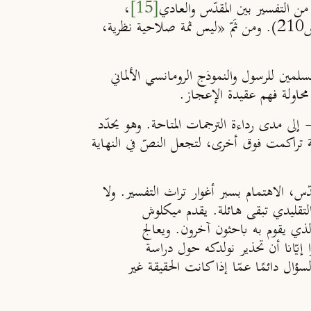
من التفسير بين المقدّس والعادي
[15]
،
والإلهي والبشري، والديني والعلماني. ويصرّ حنفي على أنّ «المعنى الأزلي للقرآن فرضية ومُسَلَّمَة لا دليل عليها» (ص210). ومن ثَمّ «ليس ثمة صلاحية نظرية،
سلمين للرسول والنموذج الرومانسي الألماني
محاولة فهم عقيدة الإعجاز.
إلى مدى رداءة الترجمات المتاحة. وهو يحدّد
ة تراكمت فوق أخرى، لتجعل النصّ في النهاية
قدّس، الاهتمام بسبر أغوار تراث التفسير. ولا
 التقليدي تبقى هائلة. يقدم ميكلوش
الذي يقوم به باحثون آخرون. ويعالج
إيّانا أن تحذير نولدكه حول دراسة
ؤال دائمًا عمّا إذا كانت الحقيقة غير