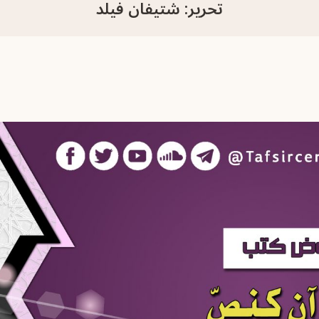
تحرير: شتيفان فيلد