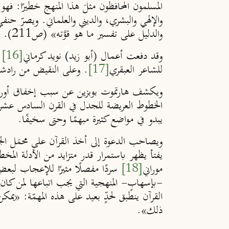
المسلمون المحافظون مثلَ هذا المنهج خطيرًا: فه
والدليل على تفسير ما هو قوَّته» (ص211).
وقد دفعت أعمال (أبو زيد
)
نويد كرماني
[16]
ل
للشاعر العبقري
[17]
. وعلى النقيض من رادشيت،
ويكشف هارتموت بوبزين عن سبب إخفاق أوروبا الم
الخطوط العريضة للجدل في القرن السادس عشر
يبدو في مواضع كثيرة مبهمًا وحتى سخيفًا.
ويصاحب الدعوة إلى أخذ القرآن على محمَل الجد با
يفتأ يظهر باستمرار قدر متزايد من الأدلة المخ
موراني
[18]
سردًا مفصلًا مثيرًا للإعجاب لبعض 
-بإسهابٍ- المنهجية التي يجب اتباعها لمن كان ي
القرآن ينطبق لحدٍّ بعيد على هذه المهمّة: «يمك
ذلك».