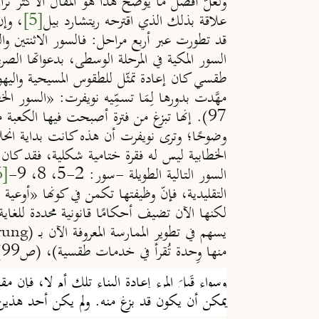
ولعلّ أفضل ما يوضح هذا هو المقال الأكثر ثراء
علاقة بذلك الذي اقترحه ريتشارد بيل
[5]
، وإن
السور المكية في المرحلة الوسطى، بدعواتها الصريح
مهَّدت بدورها لِمَا تسمِّيه نويفرت: «السور الخ
97). إنها تبزغ من فترة أصبحت فيها الكعبة مر
وضوحًا؛ وترى نويفرت أن هذه كانت بداية انحل
الخطابية ليس له فقرة ختامية شكلية، فقد كان
السور التالية الطويلة -سور: 2-5، 8، 9-
[6]
التقليدية، فإنّ وظيفتها تكمن في كونها «أوعية 
يسهم في تطوير الممارسة المعروفة الآن بــ (
rung
منها وِحدة تُقرأ في خدمات طقسية)، (ص99).
وسواء قَبِلَ المرء إعادة البناء تلك أم لا، فإن
يمكن أن يكون قد بزغ منه. ولم يكن أحد هذين ا