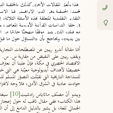
هذا وتُعنَى المقالات الأخرى كذلك بالخلفية التا
لمحمد: الحنيفية وهي الدين الإبراهيمي قبل الإسل
التقارير
التقليدية المتعلقة بهذه الأسئلة الثلاثة
في حقل الدراسات القرآنية الأوروبية المعاصر، و
مع فيلد، الذي يتبنى موقفًا منهجيًّا حازمًا مِ
بين يديه
»
، ويحاجج بأن
«
التساؤل حول ما قبل 
أمّا مقالة أندرو ريبين عن المصطلحات التجاري
ويقف ريبين على النقيض من مقاربة س. س. ت
الاقتصاد الحضري في مكة، فإنّ علينا أن نعترف به
خصيصًا لأهداف أيديولوجية معيَّنة هي التي خلق
للسذاجة التاريخية التي تقبّلَت التصوّر المسلم
حوادث عادية في الشرق الأدنى، فلا وجه لافتراض
ويبدو أنّ مصنّف ماثاياس رادشيت
[10]
سيغدو 
هذا الكتاب؛ ففي مقال ثاقب له حول
إعجاز
الجمالي للغة، بل يشير بالدليل الدامغ إلى أن ال