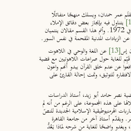
لَم عمر حمدان، ويسلك منهجًا متفائلًا
يتناول فيه بإيجاز بعض دقائق الإملاء
وترتيب السور الواضح في مخطوطات القرآن القديمة، التي عثر عليها في الجامع الكبير في صنعاء في 1972. وأتم هذا القسم مقالان ينتميان
ن الزيادات المدنية المقحمة في نفس السور.
ن إس
[13]
عن اللغة والوحي في اللاهوت
 قَيِّم للغاية حول صراعات اللاهوتيين مع قضية
افعوا عن عدم خلق القرآن يبدو أنهم واعون
لافتقاره للتوثيق، وتمت إحالة القارئ على
وقضية نصر حامد أبو زيد، أستاذ الدراسات
الها على هذه المجموعة، على الرغم من أنه لم
ربات الهرمنيوطيقية الإسلامية الجديدة للنصّ
ر. ويقدّم أستاذ آخر من جامعة القاهرة
دو واضحًا للغاية من شرحه لماذا يَعُدُّ