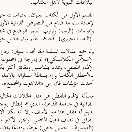
البلاغات النبوية لأهل الكتاب.
القسم الأول من الكتاب بعنوان: «دراسات حول 
لإعادة بناء ما ضاع من النصوص القرآنية الأول
وتنويعات
(الرسم
)
لــ(النقد التحريري
)
: أحدهما بقلَم لمياء قنديل حول
وتم جمع المقالات المتبقية معًا تحت عنوان: «
الإسلامي الكلاسيكي
)
؛ تم إدراجه في المجموعة
الإلهام اللفظي، وتمدنا بتفاصيل ودقائق أكثر ب
بالأخطار الكامنة وراء بساطة مساواته بالإلهام ا
أحدث مؤلفات فان إس «اللاهوت والمجتمع».
مسألة الإلهام اللفظي هي مثار الخلافات الحالي
القرآنية في جامعة القاهرة، الذي تم إبطال زواج
يدرج له مقال هنا مع الأسف، إلا أنه يكثر الا
القرآني في نصف القرن الماضي. والجزء الأكبر 
(الفيلسوف: حسن حنفي) عرضًا ودفاعًا واضحًا وص