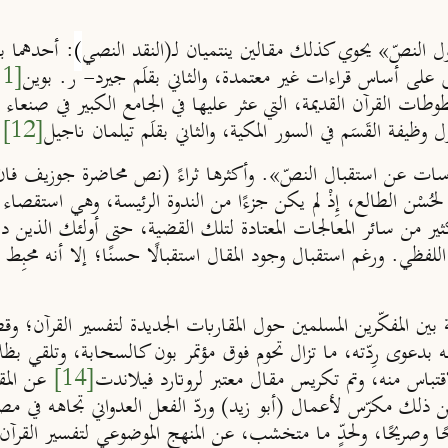
النصّ» يحوي كذلك مقالين ينتميان لــ(النقد النصي
)
: أحدهما بق
ى على أساس قراءات غير معتمدة، والثاني بقلَم جيرد- ر. بوين
[11]
 وظيفة القَسَم في السور المكية، والثاني بقلَم تيلمان ناجيل
[12]
ع
دراسات عن استقبال النصّ». وأكثرها ثراءً (نص محاضرة جوزيف فا
 لحُسْن الطالع، إِذْ لم يكن جزءًا من الندوة الرئيسة، وهي استقصاء
كثير من سائر المعالجات المعتادة لتلك القضية، حتى أولئك الذين د
للفظي. ورغم استقبال وجود المقال استقبالًا حسنًا؛ إلا أنه محبِط 
ة بين المفكّرين المسلمين حول المقاربات الجديدة لتفسير القرآن؛ 
ه بدعوى رِدّته، ما تزال تحوم فوق مؤتمر بون كالسحابة، وتلقي بظل
قتباس منه، وتم تكريس مقال معتبر لروتارد فيلاندت
[14]
عن المقا
من ذلك مكرّس لأعمال (أبو زيد) وردّ الفعل العدواني تجاهه في مص
ريحًا، ولحدٍّ ما متخشب، عن المنهج الموضوعي لتفسير القرآن، ويغ