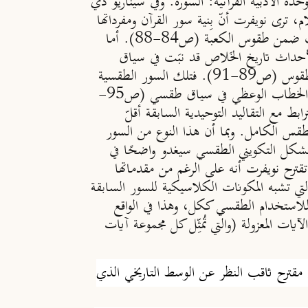
حدة الأدبية القرآنية: السورة. وفي سيناريو ذي
 ترى نويفرت أنّ بِنية سور القرآن ومفرداتها
قد تطورت عبر أربع مراحل: فالسور الاثنتين والثلاثين المكية المبكرة نشأت في سياق عبادة إسلامية مبكرة أدرجت ضمن طقوس الكعبة (ص84-88). أما
ا لأحداث تاريخ الخَلاص قد نبَت في سياق
طقسي كان إعادة تمثّل للطقوس المسيحية واليهودية، خلال الفترة التي كانت القدس فيها هي محور نشاط تلك الطقوس (ص89-91). فتلك السور الطقسية
)، وهي تلك التي تنحى أكثر لأسلوب الخطاب الوعظي في سياق طقسي (ص95-
ابط مع التقاليد التوحيدية السابقة أقلّ
قس الكامل. وبما أن هذا النوع من السور
للشكل التكويني الطقسي سيغدو واضحًا في
 تقترح نويفرت أنه على الرغم من مقدماتها
تي تشبه المكونات الكلاسيكية للسور السابقة
يتها يجعلها غير مناسبة للاستخدام الطقسي ككل، وهذا في الواقع
ات المعزولة (والتي تُمثِّل كل مجموعة آيات
قديم مقترح ثاقب النظر عن الوسط التاريخي الذي