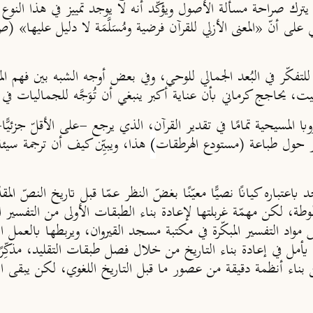
و يترك صراحة مسألة الأصول ويؤكّد أنه لا يوجد تمييز في هذا النوع 
لتفكّر في البُعد الجمالي للوحي، وفي بعض أوجه الشبه بين فهم الم
 يحاجج كرماني بأن عناية أكبر ينبغي أن تُوَجَّه للجماليات في 
سيحية تمامًا في تقدير القرآن، الذي يرجع -على الأقلّ جزئيًّا- 
 حول طباعة (مستودع الهرطقات
)
هذا، ويبيِّن كيف أن ترجمة سيئ
عتباره كيانًا نصيًّا معيّنًا بغضّ النظر عمّا قبل تاريخ النصّ الم
طوطة، لكن مهمّة غربلتها لإعادة بناء الطبقات الأولى من التفسير
مواد التفسير المبكّرة في مكتبة مسجد القيروان، ويربطها بالعمل 
أمل في إعادة بناء التاريخ من خلال فصل طبقات التقليد، مذكِّرًا 
ن بناء أنظمة دقيقة من عصور ما قبل التاريخ اللغوي، لكن يبقى الس