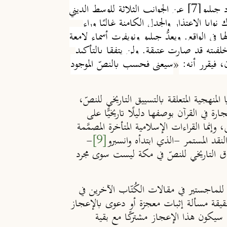
د جيليو
[7]
عن الجوانب الثلاثة للوسط الديني
وايا الاعتذار والجدل الكامنة غالبًا وراء
 في الواقع. ويعدُّ جيليو ونويفرت أسماء لامعة
وخلفيته قد صارت عتيقة. ولن يتفقا بالتأكيد
ن، فيقرر أنه:
«
سيعنى فحسب بالنصّ الموجود
ا المنهجية المتعلقة بالتسييق التاريخي للنصّ،
ة في القرآن بوصفها دليلًا تاريخيًّا على
إنما القراءات الإسلامية المتأخرة المصمَّمة
نقد المستمر -الذي ابتدأه وانسبرو
[9]
-
لسياق التاريخي للنصّ في مكة ليست سوى مجرد
 للماجستير في مقالات الكُتّاب الآخرين في
قيقة مسألة إثبات معجزة أو دعوى بالإعجاز
ًا سيكون هذا الإعجاز مشتركًا مع بقية