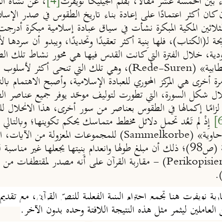
 بين الخمسة عشر مقالًا، بقلم أنجيليكا نويفرت
[4]
، عن نشأة الو
 كان أكثر اعتمادًا على إعادة بناء تاريخ الطقوس في صدر الإسلام،
ة لـ
(الكتاب)
، فلها بِنية أكثر تعقيدًا وتحديدًا، ويبدو أن سرده
طابية» (
Rede-Suren
ة أخرى هي المركز المحوري للعبادة الإسلامية، وأصبح الاهتمام بالتر
ال شكل السورة، التي تطورت لتوليف موحّد يوفر جميع عناصر الط
 لزامًا إكمالها في الطقوس بعناصر من سور أخرى، هذا الانحلال 
إِذْ لم تَعُد تحمل دلائل مخطط متماسك يحكم تكوينها؛ وبالتالي
حاوية» (
)
للمجموعات المعزولة من الآيات، ال
Sammelkorbe
لكنها الآن تضيف أحكامًا قانونية محددة للغاية (ص98)؛ ذلك أن مبلغ طولها وانعدام بِن
) - مقاربة القرآن على أنه مصدر لمقتطفات من الآي
Perikopisie
 مقاربة نويفرت هنا تجمع احترام البنية الفعلية للنصّ القرآني، مع ت
لعاملين ليثمر مثل هذه النتيجة اللافتة وحده بدون الآخر.