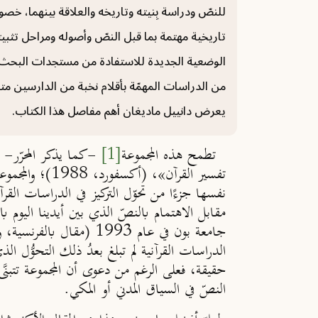
للنصّ ودراسة بِنيته وتاريخه والعلاقة بينهما، خص
تاريخية مهتمة بما قبل النصّ وأصوله ومراحل تثبي
الوضعية الجديدة للاستفادة من مستجدات البحث عبر
من الدراسات المهمّة بأقلام نخبة من الدارسين متن
يعرض دانييل ماديغان أهم مفاصل هذا الكتاب.
تطمح هذه المجموعة
[1]
-كما يذكر المحرّر- إل
تفسير القرآن»، (أكسفورد، 1988)؛ والمجموعة التي حررها ج. ر. هوتنج
نفسها جزءًا من تحوّل التركيز في الدراسات الق
مقابل الاهتمام بالنصّ الذي بين أيدينا اليوم 
جامعة بون في عام 1993 (
الدراسات القرآنية لم تبلغ بعدُ ذلك التحوُّل ال
حقيقة، فعلى الرغم من دعوى أن المجموعة تتبنَّى
النصّ في السياق المدني أو المكي.