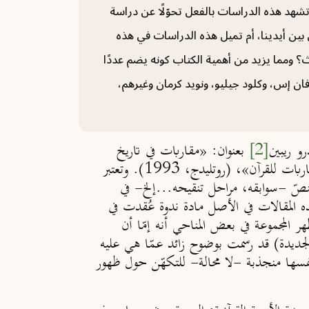
 تشهد هذه الدراسات بالفعل تحوّلًا عن دراسة
 بين أيدينا، أم تميل هذه الدراسات في هذه
؟ ومما يزيد من أهمية الكتاب كونه يضم عددًا
فان إس، وكلود جيليو، ونويد كرمان وغيرهم،
رو ريبين
[2]
بعنوان: «مقاربات في تاريخ
وعبد القادر شريف، بعنوان: «مقاربات للقرآن»، (روتليدج، 1993). وتعتبر
للنصّ -سوابقه، مراحل تنقيحه...إلخ- في
ذه المقالات في الأصل مادة ندوة عُقدت في
تها. وتظهر المجموعة في بعض المناحي أنه إمّا أن
 و(الجديدة) قد رسمت بوضوح زائد عمّا هي عليه
ت نفسها منجذبة -لا محالة- للتكهّن حول ظهور