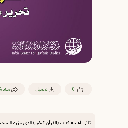
0
تحميل
مشارك
تأتي أهمية كتاب (القرآن كنصّ) الذي حرّره المست