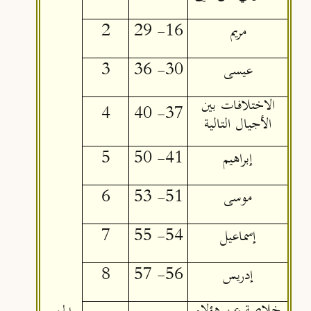
مريم
16- 29
2
عيسى
30- 36
3
الاختلافات بين
4
37- 40
الأجيال التالية
إبراهيم
41- 50
5
موسى
51- 53
6
إسماعيل
54- 55
7
إدريس
56- 57
8
خلاصة عن هؤلاء