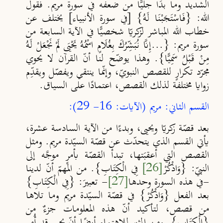
الشديد وما بدَا جليًّا من ضعفه في سورة مريم. فقول
الله: {فَاسْتَجَبْنَا لَهُ} [في سورة الأنبياء] يختلف عن
خطاب الله المباشر لزكريّا شخصيًّا في الآية السابعة من
سورة مريم: {...إِنَّا نُبَشِّرُكَ بِغُلَامٍ اسْمُهُ يَحْيَى لَمْ نَجْعَلْ لَهُ
مِنْ قَبْلُ سَمِيًّا}. وهذا يوضّح لنا أنّ القرآن لا يحوي
مجرّد تكرارٍ للقصص النبويّ، وإنّما ينتقي ويفصّل ويقدِّم
زوايا مختلفة لذلك القصص، اعتمادًا على السياق.
القسم الثاني: مريم (الآيات: 16- 29):
بعد قصّة زكريّا ويحيى، وبدءًا من الآية السادسة عشرة،
يأتي القسم الذي يتحدّث عن قصّة السيّدة مريم. ومثل
القصص التي أعقبَتها، تبدأ القصّة بأمرٍ موجَّه إلى
النبيّ: {وَاذْكُرْ
[26]
فِي الْكِتَابِ
}. من المهمّ أنّ لدينا
-في هذه السورة وحدها
[27]
-
تعبيرَ: {
فِي الْكِتَابِ
}
بعد الفعل {وَاذْكُرْ} في قصّة السيّدة مريم وما تلاها
من قصص، لتأكيد أنّ هذه المعلومات جزءٌ من
{الْكِتَابِ}. ومن المثير للاهتمام أيضًا أنّ يحيى قد أُمِر