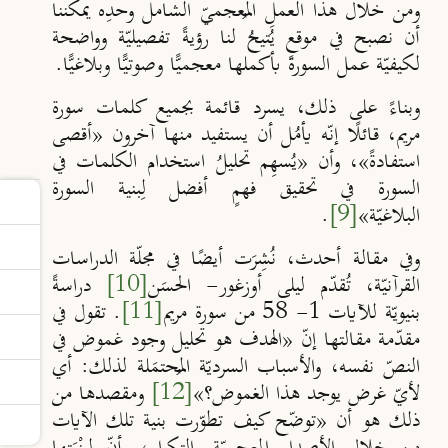
ومن خلال هذا العملِ المُعجميّ الشامل وحدِه يمكننا
أن نصبح في موقعٍ يُتيحُ لنا رؤيةً تفصيليّة وواضحة
لكيفيّة عمل السورة بأكملها معجميًّا وصوتيًّا وبلاغيًّا.
وبناءً على ذلك، يسرد قائمة بجميع كلمات سورة
مريم، قائلًا إنّه يأمُل أن يستفيد منها آخرون «أقصى
استفادةً»، وأن «يُسهِم تحليلُ استخدام الكلمات في
السورة في تحقيق فهمٍ أفضل لِبنية السورة
البلاغيّة»
[9]
.
وفي مقالة أحدث، نُشِرَت أيضًا في مجلّة الدراسات
القرآنيّة، تُقدّم ليلى أوزغور- الحسَن
[10]
دراسةً
بنيويّة للآيات 1- 58 من سورة مريم
[11]
. تقول في
مقدّمة مقالتها إنّ «الهدف هو تحليل وجود غموض في
النصّ نفسه، والأسباب السرديّة المُحتمَلة لذلك: أي
لأيّ غرض يوجد هذا الغموض؟»
[12]
ومقصدها من
ذلك هو أن «توضّح كيف تطوّرت بنية تلك الآيات