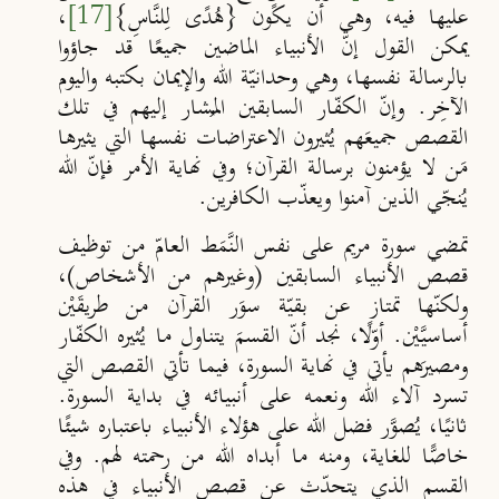
عليها فيه، وهي أن يكون {هُدًى لِلنَّاسِ}
[17]
،
يمكن القول إنّ الأنبياء الماضين جميعًا قد جاؤوا
بالرسالة نفسها، وهي وحدانيّة الله والإيمان بكتبه واليوم
الآخِر. وإنّ الكفّار السابقين المُشار إليهم في تلك
القصص جميعَهم يُثيرون الاعتراضات نفسها التي يثيرها
مَن لا يؤمنون برسالة القرآن؛ وفي نهاية الأمر فإنّ الله
يُنجّي الذين آمنوا ويعذّب الكافرين.
تمضي سورة مريم على نفس النَّمَط العامّ من توظيف
قصص الأنبياء السابقين (وغيرهم من الأشخاص)،
ولكنّها تمتاز عن بقيّة سوَر القرآن من طريقَيْن
أساسيَّيْن.
أوّلًا
، نجد أنّ القسمَ يتناول ما يُثيره الكفّار
ومصيرَهم يأتي في نهاية السورة، فيما تأتي القصص التي
تسرد آلاء الله ونعمه على أنبيائه في بداية السورة.
ثانيًا
، يُصوَّر فضل الله على هؤلاء الأنبياء باعتباره شيئًا
خاصًّا للغاية، ومنه ما أبداه الله من رحمته لهم. وفي
القسم الذي يتحدّث عن قصص الأنبياء في هذه