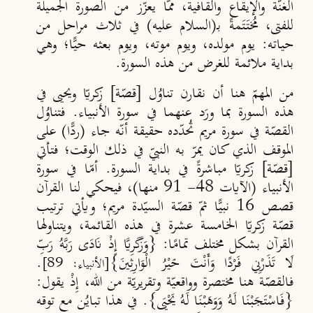
الغنّة والإيقاع والقافية، ممّا يعزّز من الصورة الجميلة
للفتى، مُختَتَمةً بـ(السلام عليه) في ثلاث مراحل من
حياته: يوم مولده، ويوم موته، ويوم بعثه حيًّا؛ وهي
بداية ملائمة للغرض من هذه السورة.
من المهمّ هنا أن نقارن تناوُل [قصّة] زكريّا ويحيى في
هذه السورة بما ورَد عنهما في سورة الأنبياء. فتناوُل
القصّة في سورة مريم تُحدّده حقيقة أنّه جاء (ردًّا) على
الموقف الذي كان يمرّ به النبيّ في ذلك الوقت؛ فتأتي
[قصّة] زكريّا مباشرةً في بداية السورة. أمّا في سورة
الأنبياء (الآيات 48- 91 منها)، فيحكي لنا القرآن
قصص 16 نبيًّا ثمّ قصّة السيّدة مريم؛ ويأتي ترتيب
قصّة زكريّا الخامسة عشرة في هذه القائمة، ويتناولها
القرآن بشكل مختلف تمامًا: {وَزَكَرِيَّا إِذْ نَادَى رَبَّهُ رَبِّ
لَا تَذَرْنِي فَرْدًا وَأَنْتَ خَيْرُ الْوَارِثِينَ}
.
[الأنبياء: 89]
فالقصّة هنا مختصرة وواقعيّة وتقريريّة من الله، إِذْ يقول:
{فَاسْتَجَبْنَا لَهُ وَوَهَبْنَا لَهُ يَحْيَى}. في هذا تبايُن مع توقه