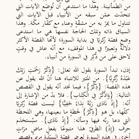
من الطمأنينة. وهذا ما استدعى أن تُوضَع الآيات التي
تتحدّث عمّن سبقه من الأنبياء قبل الآيات التي
تتناول ما يمرّ به من مشقّةٍ وعناء مع كفّار مكّة. وهذا
السياق ذاته وتلك الحاجة نفسها هي ما استدعى
وضع قصّة زكريّا في بداية السورة؛ لأنّها القصّة الأكثر
دلالةً وتعبيرًا في هذا الموقف، مع أنّه عاش في وقتٍ
لاحق على من ذُكِر في السورة من أنبياء.
إذن، تبدأ السورة بقول الله تعالى: {ذِكْرُ رَحْمَتِ رَبِّكَ
عَبْدَهُ زَكَرِيَّا}. من المثير للانتباه هنا أنّ الله يقول عن
هذه القصة: {ذِكْرُ}، فيما نجد أنّه يقول في القصص
التالية: {وَاذْكُرْ فِي الْكِتَابِ}. فلا بدّ من الإشارة إلى
أنّه: {إِذْ نَادَى رَبَّهُ نِدَاءً خَفِيًّا} ليست قصّة زكريّا
كلّها، بل هو {ذِكْرُ} لحظةٍ ما بعينها، وهي اللحظة
التي دعا ربَّه فيها وسأله: {إِذْ نَادَى}. سيُستخدَم
حرف (إِذْ) الظرفيّ هذا متبوعًا بفعلٍ ماضٍ مرّاتٍ
أخرى في هذه السورة لعرض قصّة السيّدة مريم وقصص