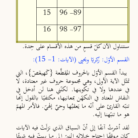
15
89- 96
16
97- 98
سنتناول الآن كلّ قسمٍ من هذه الأقسام على حِدة.
القسم الأوّل: زكريّا ويحيى (الآيات: 1- 15):
يبدأ القسم الأوّل بالحروف المُقطَّعة {كۤهيعۤصۤ}، التي
تمثّل الآية الأولى، وهي مجموعة حروف غير معتادة، لا
في عددها ولا في تكوينها. لكنّني هنا لن أدخل في
النقاش المعتاد في التكهّن بمعانيها، مكتفيًا بالقول إنّها
تنبّه القارئ على أنّه ما يَعقبُها وحيٌ إلهيّ. فالأمر المهمّ
هو ما تنبّهنا إليه.
لقد أشرتُ آنفًا إلى أنّ السياق الذي نزلَتْ فيه الآيات
كان موقفًا احتاج خلاله النبيّ إلى ما يبثّ فيه شيئًا