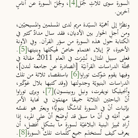
السورة سوى ثلاثِ جُمَل
[4]
، وجُلّ السورة عن أناسٍ
آخرين.
ونظرًا إلى أهميّة السيّدة مريم لدى المسلمين والمسيحيّين،
ومن أجلِ الحوار بين الأديان، فقد سال مدادٌ كثير في
الكتابة حول هذه السورة من سوَر القرآن. وفي الآونة
الأخيرة، تمّ إيلاء اهتمام خاصّ لهيكلها وبنيتها
[5]
.
فعلى سبيل المثال، نُشِرَت
في العام
2011
مقالة في
مجلّة الدراسات القرآنيّة [الصادرة عن جامعة لندن]،
وفيها يقوم شوكت توراوا
[6]
باستقصاء ثلاثة من تلك
الدراسات البنيويّة
وجدو
لتها (وقد كتبها بلال غوكّير،
وأنجيليكا نويفرت، ونيل روبينسون)
[7]
، ويرى
توراوا
أنّ الباحثين الثلاثة جميعًا مهتمّون
في نهاية الأمر
بإثبات أنّ في السورة تماسُكًا بنيويًّا؛ ويعبّر هو نفسُه
عن أَمَلِه في أنّ ما سبقَ قد أوضَحَ أنّ على المرء، إذا
أراد تمييزَ البنية البلاغيّة لسورةٍ ما بشكلٍ أفضل، أن
يعرف كيف تُستخدَم جميع كلمات تلك السورة
[8]
.