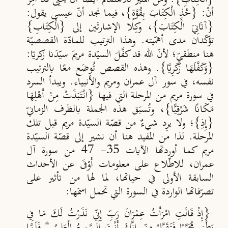
أنْ: {خُذِ الْكِتَابَ بِقُوَّةٍ}، فيما نجد أنّ عيسى يقول:
{آتَانِيَ الْكِتَابَ}، وكِلا الإشارتَين إلى {الْكِتَابِ}
تؤكّدان مدى أهمّيته. وهذا الترتيب للمادّة القصصيّة
هنا منطقيّ؛ لأنّ الله قد كفَّلَ السيّدة مريمَ سيّدَنا زكريّا:
{
وَكَفَّلَهَا زَكَرِيَّا
}. وهذه القصص تُوضَع معًا بالترتيب
نفسه، في سور آل عمران ومريم والأنبياء. ويبدأ السرد
في سورة مريم من المرحلة التي فيها {انْتَبَذَتْ مِنْ أَهْلِهَا
مَكَانًا شَرْقِيًّا}، وتُسبَق هذه الجملة بالظرف الزمانيّ
{
إِذِ
}؛ ولا يرِد شيءٌ من قصّة السيّدة مريم قبل تلك
المرحلة. لذا من المفيد هنا أن نشير إلى قصّة السيّدة
مريم كما أوردتها الآيات 35- 47 من سورة آل
عمران، للاطّلاع على معلومات أَوْفَى عن الأحداث
السابقة الأولى في حياتها، لما لها من تأثير على
تصرّفاتها الواردة في السورة التي تحمل اسمَها:
{إِذْ قَالَتِ امْرَأَتُ عِمْرَانَ رَبِّ إِنِّي نَذَرْتُ لَكَ مَا فِي
بَطْنِي مُحَرَّرًا فَتَقَبَّلْ مِنِّي إِنَّكَ أَنْتَ السَّمِيعُ الْعَلِيمُ * فَلَمَّا