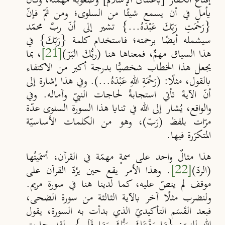
إقناع الكفّار [باعتناق الإسلام] وصعوبة مهمّته، وكان
يأمل في أن يسمع شيئًا من السلوى؛ ومن ثَمّ فإنّ
{
رَحْمَتِ رَبِّكَ عَبْدَهُ...
} تشير إلى أنّ ربَّ محمّد
سيشمله أيضًا برحمته؛ فاستخدام كلمة {
رَبِّكَ
} في
هذا السياق مهمٌّ، فمعناها هنا (ربُّكَ البَرّ)
[21]
، بما
يجعل هذا الخطاب شخصيًّا بدرجة أكبر من الاكتفاء
بالقول، مثلًا: (رَحْمَةِ اللهِ عَبْدَهُ...). وفي هذا إشارة إلى
أنّ الآيةَ تأتي استجابةً لحاجات النبيّ وآماله. وفي
والواقع، يُشار إلى الله في ثنايا هذا السورة السلوى عدّة
مرّات بلفظ (رَبّ)، وهو من الكلمات الأساسيّة
المتكرّرة فيها.
هذا مثالٌ واحد على سمةٍ مهمّة في القرآن، أسمَيتُها
(الردّ)
[22]
. وهذا الأمر يقع حين يرُدّ القرآن على
موقف لم ينصّ عليه، كما لدينا هنا في سورة مريم.
ولنضرب مثلًا آخر بالآية الثالثة من سورة الضحى،
فبعد القَسَم التأكيديّ الذي بدأت به السورة، يقول