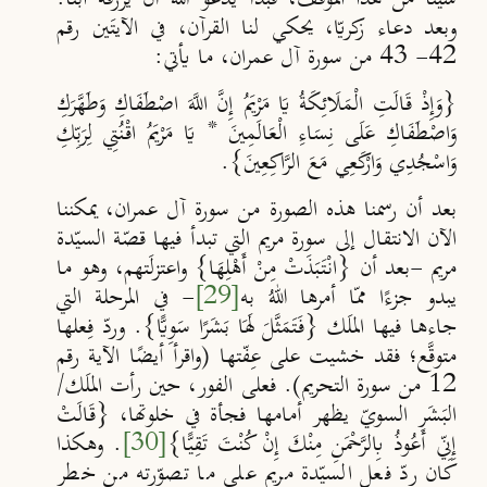
وبعد دعاء زكريّا، يحكي لنا القرآن، في الآيتَين رقم
42- 43 من سورة آل عمران، ما يأتي:
{وَإِذْ قَالَتِ الْمَلَائِكَةُ يَا مَرْيَمُ إِنَّ اللَّهَ اصْطَفَاكِ وَطَهَّرَكِ
وَاصْطَفَاكِ عَلَى نِسَاءِ الْعَالَمِينَ * يَا مَرْيَمُ اقْنُتِي لِرَبِّكِ
وَاسْجُدِي وَارْكَعِي مَعَ الرَّاكِعِينَ}.
بعد أن رسمنا هذه الصورة من سورة آل عمران، يمكننا
الآن الانتقال إلى سورة مريم التي تبدأ فيها قصّة السيّدة
مريم -بعد أن {انْتَبَذَتْ مِنْ أَهْلِهَا} واعتزلَتهم، وهو ما
يبدو جزءًا ممّا أمرها اللهُ به
[29]
-
في المرحلة التي
جاءها فيها الملَك {فَتَمَثَّلَ لَهَا بَشَرًا سَوِيًّا}. وردّ فِعلها
متوقَّع؛ فقد خشيت على عِفّتها (واقرأ أيضًا الآية رقم
12 من سورة التحريم). فعلى الفور، حين رأت الملَك/
البَشَر السويّ يظهر أمامها فجأة في خلوتها، {قَالَتْ
إِنِّي أَعُوذُ بِالرَّحْمَنِ مِنْكَ إِنْ كُنْتَ تَقِيًّا}
[30]
. وهكذا
كان ردّ فعل السيّدة مريم على ما تصوّرته من خطر