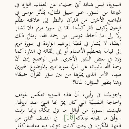
السورة، ليس هناك أيّ حديث عن العقاب الوارد في
غيرها من السوَر. على سبيل المثال، يُذْكَر موسى في
المواضع الأخرى من القرآن بالنظر إلى علاقته بظُلْم
فرعون وكيف دُمّر كيدُه؛ أمّا في سورة مريم فلا يُشار
إلّا إلى ما أحاط بموسى من رحمة الله. ومثلُ ذلك
أيضًا، لا يُشار في قصّة إبراهيم الواردة في سورة مريم
إلى قيامه بتحطيم الأصنام أو إلى إلقائه في النار، كما
وَرَدَ في بعض السّوَر الأخرى. فمن الواضح إذن أنّ
رحمةَ الله بأنبيائه هي لبُّ سورة مريم والموضوع المحوريّ
فيها، الأمر الذي يميّزها من بين سوَر القرآن جميعًا؛
وهنا يظهر السؤال: لماذا؟
والجوابُ، في رأيي، أنّ هذه السورة تعكس الموقف
والحاجة النفسيّة التي كان يمرّ بها النبيّ عند نزولها.
فليسَت السورة من أوائل ما نزل بمكّة، وإنّما نزلَت
-وَفْقَ ما يقوله نولدكه
[18]
-
في النصف الثاني من
العهد المكّيّ، في وقتٍ كانت تتزايَد فيه معاملة كفّار