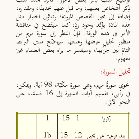
توضيح سبب ذِكر بعض الأمور. فالردّ يُحدّد سبب
ذِكر أشخاص بعينهم، وما قيل عنهم تحديدًا، ومقداره،
إضافة إلى محور القصص المرويّة؛ وتناوُل اختيار مثل
هذه المادّة يؤكّد وجودَ ردٍّ، كما سيتّضح في مناقشة
الأمر في هذه الورقة. فإنّ النظر إلى سورة مريم من
منظورِ تحليلِ غرضها وهدفها سيوضّح مدى الترابط
التامّ بين جزأيها، وسيفسّر ما يراه بعض العلماء غيرَ
مفهوم.
تحليل السورة:
تحوي سورةُ مريم، وهي سورة مكّيّة، 98 آيةً. ويمكن،
في رأيي، تقسيم آيات السورة إلى 16 قسمًا، على
النحو الآتي:
زكريا
1- 15
1
بند فرعيّ عن يحيى
12- 15
1b