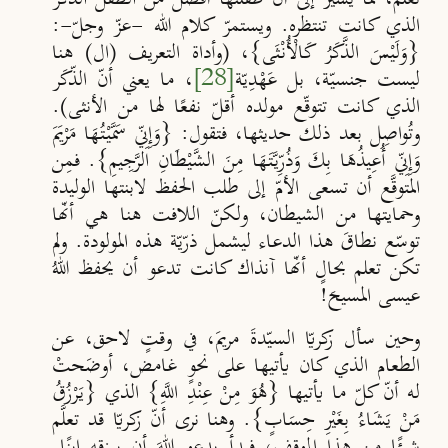
الذي كانت تنتظره. ويستمرّ كلام الله -عزّ وجلّ-:
{وَلَيْسَ الذَّكَرُ كَالْأُنْثَى}، (وأداة التعريف (ال) هنا
ليست جنسيّة، بل عَهْدِيّة
[28]
، ما يعني أنّ الذّكَر
الذي كانت تتوقّع مولده أقلّ نفعًا لها من الأنثى).
وتُواصِل بعد ذلك حديثها، فتقول: {وَإِنِّي سَمَّيْتُهَا مَرْيَمَ
وَإِنِّي أُعِيذُهَا بِكَ وَذُرِّيَّتَهَا مِنَ الشَّيْطَانِ الرَّجِيمِ}. فمِن
المتوقَّع أن تسعى الأمّ إلى طلب الحفظ لابنتها الوليدة
وحمايتها من الشيطان، ولكنّ اللافت هنا هي أنّها
توسّع نطاقَ هذا الدعاء ليشمل ذرّيّة هذه المولودة. ولم
تكن تعلم بحالٍ أنّها آنذاك كانت تدعو أن يحفظ اللهُ
عيسى المسيحَ!
وحين سأل زكريّا السيّدةَ مريمَ، في وقتٍ لاحق، عن
الطعام الذي كان يأتيها على نحوٍ غامض، أوضَحتْ
له أنّ كلّ ما يأتيها {هُوَ مِنْ عِنْدِ اللَّهِ} الذي {يَرْزُقُ
مَنْ يَشَاءُ بِغَيْرِ حِسَابٍ}. وهنا نرى أنّ زكريّا قد تعلَّم
شيئًا من هذا الموقف، فبدأ يدعو اللهَ أن يرزقه ابنًا.