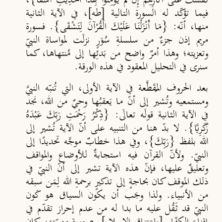
نَفْسَكَ عَلَى آثَارِهِمْ إِنْ لَمْ يُؤْمِنُوا بِهَذَا الْحَدِيثِ أَسَفًا}،
فيما تؤكّد له السورة التالية [طه]، في الآية الثانية
منها، أنّه: {مَا أَنْزَلْنَا عَلَيْكَ الْقُرْآنَ لِتَشْقَى}. فسورة
مريم إذن جزءٌ من سلسلةِ سُوَرٍ نزلَت لمواساة النبيّ
وتعزيته؛ وهذا أمرٌ واضح من بَدئِها إلى مُنتهاها، كما
سنرى في التحليل المعقود في هذه الورقة.
بعد الحروف المُقَطَّعة في الآية الأولى، التي تُنبّه النبيَّ
ومستمعيه وتُشير إلى أنّ ما يَعقبُها وحيٌ من الله، نجد
في الآية الثانية قولَه تعالَى: {ذِكْرُ رَحْمَتِ رَبِّكَ عَبْدَهُ
زَكَرِيَّا}. لا بدّ هنا من التنبيه على أنّ الآية تُشير إلى
الله بلفظ {رَبِّكَ}، وفي هذا خطابٌ موجَّه تحديدًا إلى
النبيّ. ولأنّ القرآن فيه استجابةٌ للأوضاع والمواقف
وتعليقٌ عليها، فإنّ هذه الآية تشير إلى أنّ النبيّ في
ذلك الموقف كان بحاجةٍ إلى تذكيرٍ برحمةِ الله لِمَن سبقه
من الأنبياء. ولذا وجَب أن يكون السياق هو كَون
النبيّ قد ثَقُل عليه ما بدا له من عدم إحراز تقدّم في