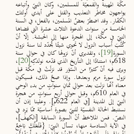
مكّة المُهينة والقمعيّة
للمسلمين
، وكان النبيّ وأتباعه
يواجهون مخاطر التعذيب والقتل على أيدي أولئك
الكفّار. وقد اضطرّ بعضُ المسلمين، بالفعل، في السنة
الخامسة من سنوات الدعوة الثلاث عشرة التي قضاها
النبيّ في مكّة، إلى الهجرة منها إلى الحبشة. إلّا أنّ
كُتُبَ أسباب النزول لا تحوي شيئًا يُحدّد لنا سنةَ نزول
السورة
[19]
، وتقديري أنّ نزولها كان في حوالي سنة
618م؛ استنادًا إلى التأريخ الذي قدّمه نولدكِه
[20]
،
ويرى فيه أنّ كثيرًا من السّوَر قد نزلَتْ في مكّة قبل
نزول سورة مريم وبعدها. وإذا صحَّ ذلك، فسيكون
معناه أنّها نزلت بعد حوالي ثمانِ سنواتٍ من بدء الوحي
في العام 610م، وقبل حوالي أربع سنواتٍ من هجرة
النبيّ إلى المدينة [في العام 622م]. وعلينا إذن أن
نستنبط الحالة النفسيّة للنبيّ بصورة أساسيّة ممّا يَرِد في
النصّ. فمن الملاحَظ أنّ السورة السابقة [الكهف]،
في الآية السادسة منها، تسأل النبيّ: {فَلَعَلَّكَ بَاخِعٌ