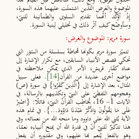
الجدول المُرفَق). ومع ذلك، سأناقش قبل القيام بهذا
الموضوعَ والغرض اللذَين اشتملَت عليهما هذه السورة،
إِذْ أؤكّد أنّهما تقديم السلوى والطمأنينة للنبيّ،
وسأوضّح كيف أثّر ذلك في تحليلي لِبنية السورة.
سورة مريم: الموضوع والغرض:
تتميّز سورة مريم بكَونها مُحاطةً بسلسلة من السّوَر التي
تحكي قصص الأنبياء السابقين، مع تكرار الإشارة إلى
عناد كفّار قريش، الأمر الذي يمكن ملاحظته في
مواضع أخرى عديدة من القرآن
[14]
. فعلى سبيل
المثال، بعد الإشارة إلى {الَّذِينَ كَفَرُوا} في سورة (ص)
وهجومهم اللفظيّ على النبيّ وتكذيبهم بالرسالة، في
الآيات 1- 16، يُخاطِب القرآنُ النبيّ، قائلًا: {
اصْبِرْ
عَلَى مَا يَقُولُونَ وَاذْكُرْ عَبْدَنَا دَاوُودَ
...}. في تمامِ هذه
الآية يُثني الله على داوود وما منحه الله من نعمائه، وفي
هذا تذكيرٌ للنبيّ أنّ في قدرة الله أن يمنح أنبياءه نعمًا،
وهو بالفعل يُنعم بها عليهم، وفي مقدوره أن يفعل