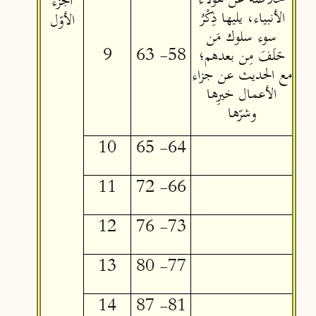
الجزء
الأنبياء، يليها ذِكْرُ
الأوّل
سوء سلوك مَن
خَلَفَ مِن بعدهم؛
58- 63
9
مع الحديث عن جزاء
الأعمال خيرِها
وشرّها
10
64- 65
11
66- 72
12
73- 76
13
77- 80
14
81- 87