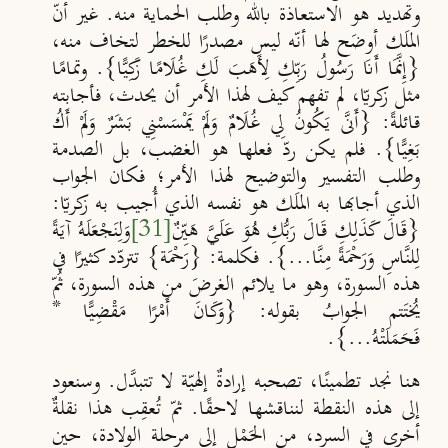
وتهديد هو الاستعاذة بالله وطلب الحماية منه. غير أنّ
الملَك أوضَح لها أنّه ليس مصدرًا للخطر لتخاف منه،
{إِنَّمَا أَنَا رَسُولُ رَبِّكِ لِأَهَبَ لَكِ غُلَامًا زَكِيًّا}. وتمامًا
مثل زكريّا، لم تفهم كيف لهذا الأمر أن يحدث، فأجابته
قائلةً: {أَنَّى يَكُونُ لِي غُلَامٌ وَلَمْ يَمْسَسْنِي بَشَرٌ وَلَمْ أَكُ
بَغِيًّا}. فلم يكن ردّ فعلها هو الغضب، بل الصدمة
وطلب التفسير والتوضيح لهذا الأمر؛ فكان الجواب
الذي أجابها به الملَك هو نفسه الذي أُجيب به زكريّا:
{قَالَ كَذَلِكِ قَالَ رَبُّكِ هُوَ عَلَيَّ هَيِّنٌ
[31]
وَلِنَجْعَلَهُ آيَةً
لِلنَّاسِ وَرَحْمَةً مِنَّا...}. فكلمة: {رَحْمَة} تتردّد كثيرًا في
هذه السورة، وهو ما يلائم الغرضَ من هذه السورة، ثُمّ
يُختَتم الجوابُ بقوله: {وَكَانَ أَمْرًا مَقْضِيًّا *
فَحَمَلَتْهُ...}.
هنا نجد تطمينًا، تصحبه إرادةٌ إلهيّة لا تتبدَّل. وسنعود
إلى هذه النقطة لنناقشها لاحقًا. ثمّ تُعقِب هذا نقلةٌ
أخرى في السرد، من الحَمْل إلى مرحلة الولادة، حين