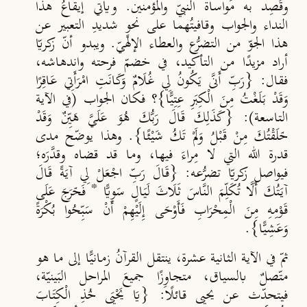
وقُصِد به مواساة النبيّ والمؤمنين. ويأتي إيقاعُ هذا
النداء والجواب وقافيتُهما على نحوٍ شديدِ التعبير عن
هذا الجوّ من التضرُّع والعطاء الإلهيّ. ويبدو أنّ زكريّا
أراد مزيدًا من التأكيد، في خضمّ فرحته واندهاشه،
فقال: {رَبِّ أَنَّى يَكُونُ لِي غُلَامٌ وَكَانَتِ امْرَأَتِي عَاقِرًا
وَقَدْ بَلَغْتُ مِنَ الْكِبَرِ عِتِيًّا}؟ فكان الجواب (في الآية
التاسعة): {كَذَلِكَ قَالَ رَبُّكَ هُوَ عَلَيَّ هَيِّنٌ وَقَدْ
خَلَقْتُكَ مِنْ قَبْلُ وَلَمْ تَكُ شَيْئًا}. وهذا يوضّح مدى
قدرة الله التي لا مِراءَ فيها، وما قد قضاه وقدَّرَه؛
فيواصل زكريّا تضرُّعه: {قَالَ رَبِّ اجْعَلْ لِي آيَةً قَالَ
آيَتُكَ أَلَّا تُكَلِّمَ النَّاسَ ثَلَاثَ لَيَالٍ سَوِيًّا * فَخَرَجَ عَلَى
قَوْمِهِ مِنَ الْمِحْرَابِ فَأَوْحَى إِلَيْهِمْ أَنْ سَبِّحُوا بُكْرَةً
وَعَشِيًّا}.
ثمّ في الآية الثانية عشرة، ينتقل القرآنُ زمانيًّا إلى ما هو
متّصلٌ بالسياق، متجاوِزًا جميعَ المراحل البَينيّة،
فيتحدّث عن يحيى قائلًا: {يَا يَحْيَى خُذِ الْكِتَابَ