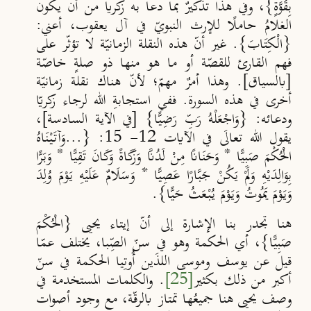
بِقُوَّةٍ}، وفي هذا تذكيرٌ بما دعا به زكريا من أن يكون
الغلامُ حاملًا للإرث النبويّ في آل
يعقوب
، أعني:
{الْكِتَابَ}. غير أنّ هذه النقلة الزمانيّة لا تؤثّر على
فهم القارئ للقصّة أو ما هو منها ذو صلةٍ خاصّة
[بالسياق]. وهذا أمرٌ مهمّ؛ لأنّ هناك نقلة زمانيّة
أخرى في هذه السورة. ففي استجابةِ الله لرجاء زكريّا
ودعائه: {وَاجْعَلْهُ رَبِّ رَضِيًّا} [في الآية السادسة]،
يقول الله تعالَى في الآيات 12- 15: {...وَآتَيْنَاهُ
الْحُكْمَ صَبِيًّا * وَحَنَانًا مِنْ لَدُنَّا وَزَكَاةً وَكَانَ تَقِيًّا * وَبَرًّا
بِوَالِدَيْهِ وَلَمْ يَكُنْ جَبَّارًا عَصِيًّا * وَسَلَامٌ عَلَيْهِ يَوْمَ وُلِدَ
وَيَوْمَ يَمُوتُ وَيَوْمَ يُبْعَثُ حَيًّا}.
هنا تجدر بنا الإشارة إلى أنّ إيتاء يحيى {الْحُكْمَ
صَبِيًّا}، أي الحكمة وهو في سنّ الصِّبا، يختلف عمّا
قيل عن يوسف وموسى اللذَين أُوتِيا الحكمة في سنّ
أكبر من ذلك بكثير
[25]
. والكلمات المستخدمة في
وصف يحيى هنا جميعُها تمتاز بالرقّة، مع وجود أصوات