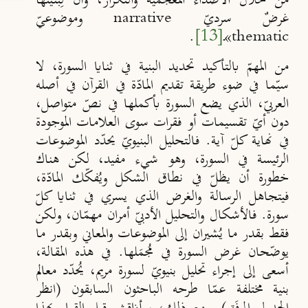
من خلال الأصداء المعجميّة والتكرار، وأنّ لِبنْيَتها
غرضٌ سرديّ
وموضوعيّ
narrative
»ـ
[13]
.
thematic
من المهمّ بالتأكيد تحديد البنية في ثنايا السورة، لا
سيّما في ضوء طريقة تقديم المادّة في القرآن في أصله
العربيّ، الذي يضع السورة بأكملها في نصّ متواصل،
دون أيّ تقسيمات أو فقرات سوى العلامات الموجودة
في نهاية كلّ آية. فالتحليل البنيويّ يحدّد الموضوعات
الرئيسة في السورة، وهو شيء مفيد، لكن هناك
خطورة أن يظلّ في نطاق الشكل ويُفكّك المادّة،
فيتجاهل الرسالة والغرض الذي يسري في ثنايا كلّ
سورة. فالأشكال والتحليل الأدبيّ أمران مهمّان، ولكن
فقط بقدر ما يُشيران إلى الموضوعات والمعاني وبقدر ما
يوضّحان غرض السورة في مُجمَلها. في هذه المقالة،
أسعى إلى إجراء تحليل بنيويّ لسورة مريم، يُحدّد معالم
بنية مختلفة عمّا طرحه الباحثون السابقون (انظر