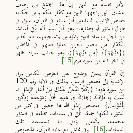
الأمر نفسه مع النبيّ. إنّ هذا الجَمْعَ بين وصف
المشاقّ التي واجهها النبيّ مع كفّار مكّة وبين حكاية
قصص الأنبياء السابقين أمرٌ شائع في القرآن، سواء في
طِوال السّوَر أو قِصَارها؛ وهو أمرٌ يبدو أنّه يأتي أساسًا
من أجل مواساة النبيّ والمؤمنين وتشجيعهم، مع تحذير
الكفّار من مصير آخرين فعلوا فعلهم في الماضي
({
قَبْلَهُمْ
}/ {
مِن قَبْلِهِمْ
})، وهو جانب سنراه يظهر
في آخر آية من سورة مريم
[15]
.
إنّ القرآنَ ينصّ بوضوح على الغرَض الكامن وراء
الإشارة إلى قصص الرسل، وذلك في الآية رقم 120
من سورة هود: {وَكُلًّا نَقُصُّ عَلَيْكَ مِنْ أَنْبَاءِ الرُّسُلِ مَا
نُثَبِّتُ بِهِ فُؤَادَكَ وَجَاءَكَ فِي هَذِهِ الْحَقُّ وَمَوْعِظَةٌ وَذِكْرَى
لِلْمُؤْمِنِينَ}. فقصص رُسُل الله لها حضور في كثير من
السّوَر، لكنّها جميعًا تأتي في سياقات مختلفة في السّوَر
المختلفة، وتُنتقى وَفْقَ ما تستدعيه تلك
السياقات
[16]
. وفي تماشٍ مع غاية القرآن، المنصوص