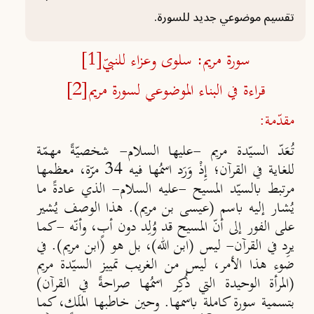
تقسيم موضوعي جديد للسورة.
سورة مريم: سلوى وعزاء للنبيّ
[1]
قراءة في البناء الموضوعي لسورة مريم
[2]
مقدّمة:
تُعَدّ السيّدة مريم -عليها السلام- شخصيّةً مهمّة
للغاية في القرآن؛ إِذْ وَرَد اسمُها فيه 34 مرّة، معظمها
مرتبط بالسيّد المسيح -عليه السلام- الذي عادةً ما
يُشار إليه باسم (عيسى بن مريم). هذا الوصف يُشير
على الفور إلى أنّ المسيح قد وُلِد دون أبٍ، وأنّه -كما
يرِد في القرآن- ليس (ابن الله)، بل هو (ابن مريم). في
ضوء هذا الأمر، ليس من الغريب تمييز السيّدة مريم
(المرأة الوحيدة التي ذُكِر اسمُها صراحةً في القرآن)
بتسمية سورة كاملة باسمها. وحين خاطبها الملَك، كما