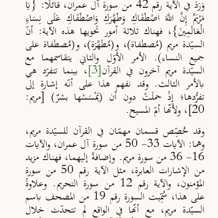
وَرَدَ في الآية رقم 42 من سورة آل عمران، قائلًا: {يَا
مَرْيَمُ إِنَّ اللَّهَ اصْطَفَاكِ وَطَهَّرَكِ وَاصْطَفَاكِ عَلَى نِسَاءِ
الْعَالَمِينَ}، فهناك ثلاثة أمور تحويها هذه الآية: أنّ
السيّدة مريم (مُصطفاة)، و(مُطهَّرَة)، و(مُصطفاة على
جميع النساء). الأمر الأوّل والثاني يتقاسمهما مع
السيّدة مريم آخرون في القرآن
[3]
، بينما تتفرّد هي
بالأمر الثالث. وقد نفهم هذا على أنّه إشارة إلى
تفرُّدها؛ إِذْ حملَتْ دون أن (يَمْسَسْها بشرٌ) [مريم:
20]، ولأنّها أمّ المسيح.
وقد خُصِّص قسمان مهمّان في القرآن للسيّدة مريم،
وهما: الآيات 33- 50 من سورة آل عمران، والآيات
16- 36 من سورة مريم. وإضافةً إليهما، فهناك مزيد
من الإشارات العابرة، مثل الآية رقم 50 من سورة
المؤمنون، والآية رقم 12 من سورة التحريم. وعلاوةً
على هذا، سُمِّيت السورة رقم 19 من المصحف باسم
السيّدة مريم، مع أنّها في الواقع لم تتحدّث خلال