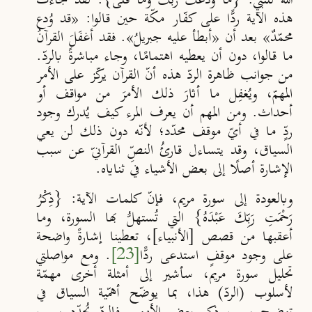
الله للنبيّ: {
مَا وَدَّعَكَ رَبُّكَ وَمَا قَلَى
}. لقد جاءت
هذه الآية ردًّا على كفّار مكّة حين قالوا: «
قد وُدع
محمّدٌ
» بعد أن «أبطأ عليه جبريلُ». فقد أغفَلَ القرآنُ
ما قالوا، دون أن يعطيه اهتمامًا، وجاء مباشرةً بالردّ.
من جوانب ظاهرة الردّ هذه أنّ القرآن يركّز على الأمر
المهمّ، ويُغفِل ما أثارَ ذلك الأمرَ من مواقف أو
أحداث. ومن المهم أن يعرف المرء كيف يُدرك وجود
ردٍّ ما في أيّ موقف محدّد؛ لأنّه دون ذلك لن يعي
السياق، وقد يتساءل قارئُ النصِّ القرآنيّ عن سبب
الإشارة أصلًا إلى بعض الأشياء في ثناياه.
وبالعودة إلى سورة مريم، فإنّ كلمات الآية: {ذِكْرُ
رَحْمَتِ رَبِّكَ عَبْدَهُ} التي تُستهلُّ بها السورة، وما
أعقبها من قصص [الأنبياء]، تعطينا إشارةً واضحة
على وجود موقفٍ استدعى ردًّا
[23]
. ومع مواصلتي
تحليل سورة مريم، سأشير إلى أمثلة أخرى مهمّة
لأسلوب (الردّ) هذا، بما يوضّح أهمّية السياق في