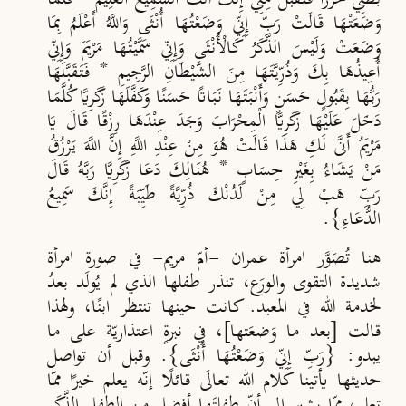
وَضَعَتْهَا قَالَتْ رَبِّ إِنِّي وَضَعْتُهَا أُنْثَى وَاللَّهُ أَعْلَمُ بِمَا
وَضَعَتْ وَلَيْسَ الذَّكَرُ كَالْأُنْثَى وَإِنِّي سَمَّيْتُهَا مَرْيَمَ وَإِنِّي
أُعِيذُهَا بِكَ وَذُرِّيَّتَهَا مِنَ الشَّيْطَانِ الرَّجِيمِ * فَتَقَبَّلَهَا
رَبُّهَا بِقَبُولٍ حَسَنٍ وَأَنْبَتَهَا نَبَاتًا حَسَنًا وَكَفَّلَهَا زَكَرِيَّا كُلَّمَا
دَخَلَ عَلَيْهَا زَكَرِيَّا الْمِحْرَابَ وَجَدَ عِنْدَهَا رِزْقًا قَالَ يَا
مَرْيَمُ أَنَّى لَكِ هَذَا قَالَتْ هُوَ مِنْ عِنْدِ اللَّهِ إِنَّ اللَّهَ يَرْزُقُ
مَنْ يَشَاءُ بِغَيْرِ حِسَابٍ * هُنَالِكَ دَعَا زَكَرِيَّا رَبَّهُ قَالَ
رَبِّ هَبْ لِي مِنْ لَدُنْكَ ذُرِّيَّةً طَيِّبَةً إِنَّكَ سَمِيعُ
الدُّعَاءِ}.
هنا تُصَوَّر امرأة عمران -أمّ مريم- في صورة امرأة
شديدة التقوى والورَع، تنذر طفلها الذي لم يُولَد بعدُ
لخدمة الله في المعبد. كانت حينها تنتظر ابنًا، ولهذا
قالت [بعد ما وَضعَتها]، في نبرةٍ اعتذاريّة على ما
يبدو: {رَبِّ إِنِّي وَضَعْتُهَا أُنْثَى}. وقبل أن تواصل
حديثها يأتينا كلام الله تعالَى قائلًا إنّه يعلم خيرًا ممّا
تعلم، ممّا يشير إلى أنّ طفلتَها أفضل من الطفل الذَّكَر