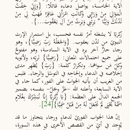
الآية الخامسة، يواصل دعاءه قائلًا: {وَإِنِّي خِفْتُ
الْمَوَالِيَ مِنْ وَرَائِي وَكَانَتِ امْرَأَتِي عَاقِرًا فَهَبْ لِي مِنْ
لَدُنْكَ وَلِيًّا * يَرِثُنِي وَيَرِثُ مِنْ آلِ يَعْقُوبَ...}.
زكريّا لا يشغله أمرُ نفسه فحسب، بل استمرار الإرث
النبويّ من لدُن يعقوب. {وَاجْعَلْهُ رَبِّ رَضِيًّا}، وهو
رجاء حارٌّ آخر يرِد في الآية السادسة، وهو مفتوحٌ
على جميع احتمالات المعاني: {رَضِيًّا} لربِّه، ولأبَويه
وكلِّ مَن سواهما. وتكرارُ كلمة: {رَبِّ} يُظهِر مدى
إخلاصه في الدعاء وإلحاحِه في التوسّل والرجاء. فليس
من الغريب أن يأتيه الجوابُ على الفور، كما جاء في
الآية السابعة، وأعلنه الله -عَزَّ وجَلَّ- بنفسه،
بضمير
الجمع الدالّ على العظمة
: {يَا زَكَرِيَّا إِنَّا نُبَشِّرُكَ بِغُلَامٍ
اسْمُهُ يَحْيَى لَمْ نَجْعَلْ لَهُ مِنْ قَبْلُ سَمِيًّا}
[24]
.
إنّ هذا الجواب الفوريّ لدعاءٍ ورجاء يتجاوز ما قد
يُوجد في أيٍّ من القصص الأخرى في هذه السورة،