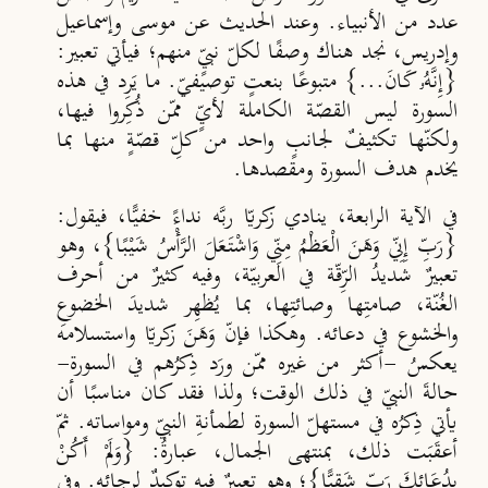
عدد من الأنبياء. وعند الحديث عن موسى وإسماعيل
وإدريس، نجد هناك وصفًا لكلّ نبيٍّ منهم؛ فيأتي تعبير:
{إِنَّهُۥ كَانَ...} متبوعًا بنعتٍ توصيفيّ. ما يَرِد في هذه
السورة ليس القصّة الكاملة لأيٍّ ممّن ذُكِروا فيها،
ولكنّها تكثيفٌ لجانبٍ واحد من كلِّ قصّةٍ منها بما
يخدم هدف السورة ومقصدها.
في الآية الرابعة، ينادي زكريّا ربَّه نداءً خفيًّا، فيقول:
{رَبِّ إِنِّي وَهَنَ الْعَظْمُ مِنِّي وَاشْتَعَلَ الرَّأْسُ شَيْبًا}، وهو
تعبيرٌ شديدُ الرِّقّة في العربيّة، وفيه كثيرٌ من أحرف
الغُنّة، صامتِها وصائتِها، بما يُظهِر شديدَ الخضوعِ
والخشوع في دعائه. وهكذا فإنّ وَهَنَ زكريّا واستسلامه
يعكسُ -أكثر من غيره ممّن ورَد ذِكرُهم في السورة-
حالةَ النبيّ في ذلك الوقت؛ ولذا فقد كان مناسبًا أن
يأتي ذِكرُه في مستهلّ السورة لطمأنةِ النبيّ ومواساته. ثمّ
أعقَبَت ذلك، بمنتهى الجمال، عبارةُ: {وَلَمْ أَكُنْ
بِدُعَائِكَ رَبِّ شَقِيًّا}؛ وهو تعبيرٌ فيه توكيدٌ لِرجائه. وفي