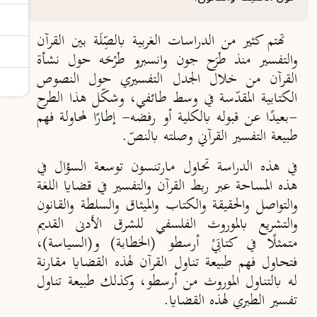
تهتم كثير من الدراسات الغربية بالصِّلَة بين القرآن
والتفسير منذ طَرَح جون وانسبرو طَرْحَه حول نشأة
القرآن من خلال الجدل التفسيري حول النصوص
الكتابية المقدّسة في وسط طائفي، وشكّل هذا الطرح
-بعيدًا عن قبوله بالكلية أو رفضه- إطارًا لمحاولة فهم
طبيعة التفسير القرآني وصلته بالنصّ.
في هذه الدراسة تحاول مارتنسون توسعة السؤال في
هذه المساحة عبر ربط القرآن والتفسير في قضايا اللغة
والتواصل والحقيقة والكتاب والميثاق والسلطة والقانون
والتشريع بالموروث الفلسفي للشرق الأدنى القديم
متمثلًا في كتابَيْ أرسطو (الخطابة) و(السياسة)،
فتحاول فهم طبيعة تناول القرآن لهذه القضايا مقارنة
له بالتناول الموروث من أرسطو، وكذلك طبيعة تناول
تفسير الطبري لهذه القضايا.