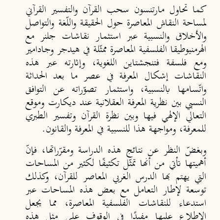
كما تحاول مارتنسون سحب القرآن والتفسير القرآني
لمساحة النقاش المعاصرة حول الحقيقة واللّغة والتواصل
والأخلاق والنسبية عبر استثمار نقاشات جلنر مع
الهرمنيوطيقا الفلسفية المعاصرة ممثّلة في هيدجر وجادامير
ومع فلسفة فتنجشتاين اللغوية، وإثارته عبر هذه
النقاشات إشكال المعرفة في عصر ما بعد الحداثة
واتّسامها بالنسبية، واستثمار تصوّراته عن التوافق
النسبي بين نظرية المعرفة العقلانية عند ديكارت وموقع
التعالي الإلهي فيها وبين نظرة القرآن وتفسير الطبري
للمعرفة، ومواجهة هذا للنسبية في المعرفة والقانون.
وبغضّ النظر عن نتائج هذه الدراسة ومقرّراتها، فإنّ
أهميتها تأتي من أنها تمثّل تكثيفًا لكثير من المساحات
التي يهتم بها الدرس الغربي المعاصر للقرآن، وكذلك
توسعة لإطار التعامل مع بعض هذه المساحات عبر
استدعاء للنقاشات الفلسفية المعاصرة، مما يجعل
الاطلاع عليها مفيدًا في الوقوف على مثل هذه