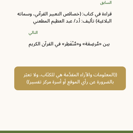
السابق
قراءة في كتاب: (خصائص التعبير القرآني، وسماته
البلاغية) تأليف: أ.د/ عبد العظيم المطعني
التالي
بين «مُرضِعَة» و«مُنْفَطِر» في القرآن الكريم
((المعلومات والآراء المقدَّمة هي للكتّاب، ولا تعبّر
بالضرورة عن رأي الموقع أو أسرة مركز تفسير))