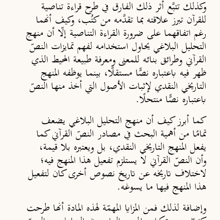
وكذلك تتبَّع أثر ذلك الفارق في طرح قراءة تناصية
للقرآن تبرز علاقته بما تقدَّمه من كتُب، وكيف أنهما
رغم اتفاقهما على ضرورة القراءة التناصية إلّا أن منهج
التحليل البلاغي يحاول استخدامه لفهم تمايزات النصّ
القرآني وطرائق بنائه للمعنى ومعرفة طبيعة المحيط الذي
ظهر فيه باعتباره نصًّا مستقلًّا، بينما يوظفه المنهج
التاريخي النقدي لإثبات الأصول التي أخذ منها النصّ
باعتباره نصًّا منتحلًا.
كما أبرز كيف أن منهج التحليل البلاغي يضعف
تمامًا من أهمية البحث في مصادر النصّ القرآني كما
يفعل المنهج التاريخي النقدي، بل ويعتبره بلا قيمة،
وأن النصّ القرآني لا يستلزم تفعيل هذا المنهج فيه؛
لاختلاف تاريخه عن تاريخ نصوص أخرى كان لتفعيل
هذا المنهج فيها ما يسوغه.
وإضافة لذلك فمن المزايا المهمّة لهذه المادة أنها طرحت