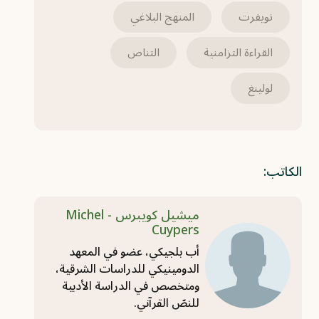
نويفرت
المنهج البلاغي
القراءة التزامنية
التناص
لولينغ
الكاتب:
ميشيل كويبرس - Michel
Cuypers
أب بلجيكي، عضو في المعهد
الدومينيكي للدراسات الشرقية،
ومتخصص في الدراسة الأدبية
للنصّ القرآني.