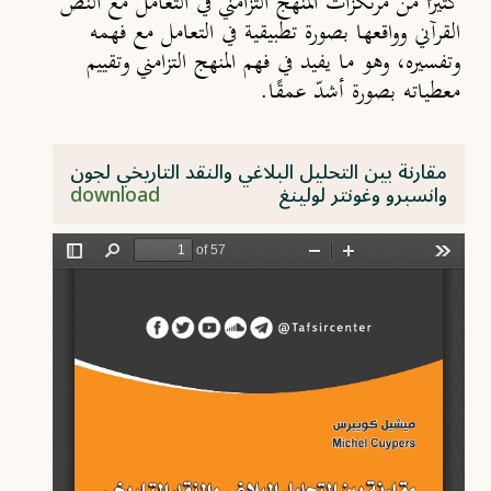
كثيرًا من مرتكزات المنهج التزامني في التعامل مع النصّ
القرآني وواقعها بصورة تطبيقية في التعامل مع فهمه
وتفسيره، وهو ما يفيد في فهم المنهج التزامني وتقييم
معطياته بصورة أشدّ عمقًا.
مقارنة بين التحليل البلاغي والنقد التاريخي لجون
وانسبرو وغونتر لولينغ
download