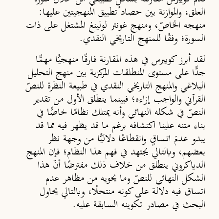
العلق، والموازنة بين حصاد تطبيق المنهجيتين عليها:
منهجه الخاصّ، ومنهج غونتر لولينغ المشتغل على ذات
السورة؛ وفقًا للمنهج التاريخي النقدي.
لقد أبرز كويبرس في هذه المقارنة فارقًا منهجيًّا مهمًّا
جدًّا على مستوى المنطلقات المركزية بين منهج التحليل
البلاغي والمنهج التاريخي النقدي في طبيعة النظرة للنصّ
القرآني والواجب إزاءه؛ فبينما ينطلق الأول من تقدير
النصّ في شكله النهائي وأنه يمتلك نظامًا خاصًّا في
بناء متنه علينا اكتشافه برغم ما قد يظهر فيه مما قد
يبدو عدمَ اتساقٍ وانقطاعًا دلاليًّا من وجهة نظر
بعضهم، وبالتالي يجتهد في فهم هذا النظام؛ فإن المنهج
الدياكروني ينطلق من خلاف ذلك مفترضًا أنّ هذا
الشكل النهائي للنصّ وما يحويه من مظاهر عدم
اتساق فيه دلالة على كونه منتحلًا، وبالتالي يحاول
البحث في مصادر تكوينه السابقة عليه.