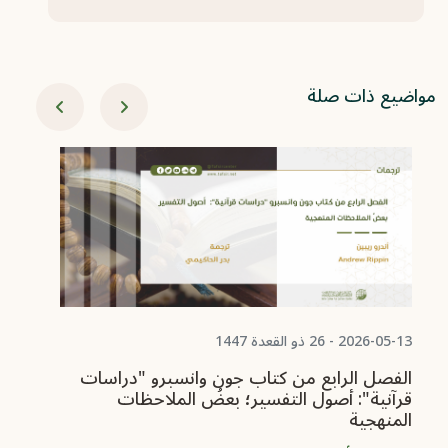
مواضيع ذات صلة
03-05
ال
ال
ال
ال
is
2026-05-13 - 26 ذو القعدة 1447
الفصل الرابع من كتاب جون وانسبرو "دراسات
قرآنية": أصول التفسير؛ بعضُ الملاحظات
المنهجية