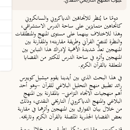
عيوب المنهج التاريخي-النقدي.
دومًا ما يُنظر للاتجاهَين الدياكروني والسانكروني
كاتجاهين متمايزين على ساحة الدرس الاستشراقي،
وهذا للاختلاف بينهما على مستوى المنهج والمنطلقات
والنظرة للنصّ القرآني وطريقة مقاربته؛ والمقارنة بين
المنهجين تعدُّ شديدة الأهمية لإدراك هذا التباين بين
المنهجين وأثره في ساحة الدرس للكثير من القضايا
المتعلقة بالقرآن الكريم.
في هذا البحث الذي بين أيدينا يقوم ميشيل كويبرس
رائد تطبيق منهج التحليل البلاغي للقرآن -وهو أحد
أهم منهجيات الاتجاه التزامني- بالمقارنة بين المنهج
البلاغي والمنهج الدياكروني/ التاريخي النقدي، وذلك
من خلال بيان الفوارق بين المنهجين وأثرهما في مقاربة
بعض القضايا الجذرية المتّصلة بالقرآن الكريم وتاريخه.
قدم كويبرس مقارنته بشكلٍ تطبيقي من خلال سورة