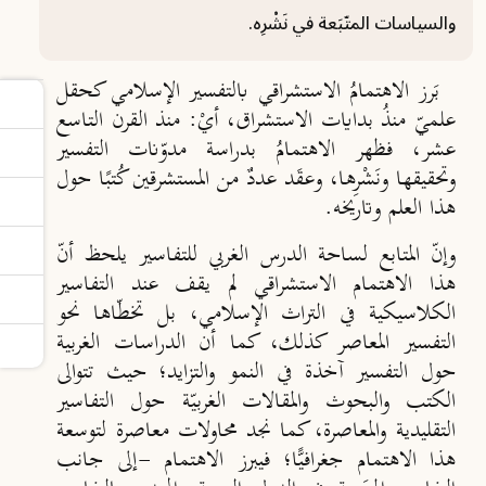
والسياسات المتّبَعة في نَشْرِه.
بَرز الاهتمامُ الاستشراقي بالتفسير الإسلامي كحقل
علميّ منذُ بدايات الاستشراق، أيْ: منذ القرن التاسع
عشر، فظهر الاهتمامُ بدراسة مدوّنات التفسير
وتحقيقها ونَشْرِها، وعقَد عددٌ من المستشرقين كُتبًا حول
هذا العلم وتاريخه.
وإنّ المتابع لساحة الدرس الغربي للتفاسير يلحظ أنّ
هذا الاهتمام الاستشراقي لم يقف عند التفاسير
الكلاسيكية في التراث الإسلامي، بل تخطّاها نحو
التفسير المعاصر كذلك، كما أن الدراسات الغربية
حول التفسير آخذة في النمو والتزايد؛ حيث تتوالى
الكتب والبحوث والمقالات الغربيّة حول التفاسير
التقليدية والمعاصرة، كما نجد محاولات معاصرة لتوسعة
هذا الاهتمام جغرافيًّا؛ فيبرز الاهتمام -إلى جانب