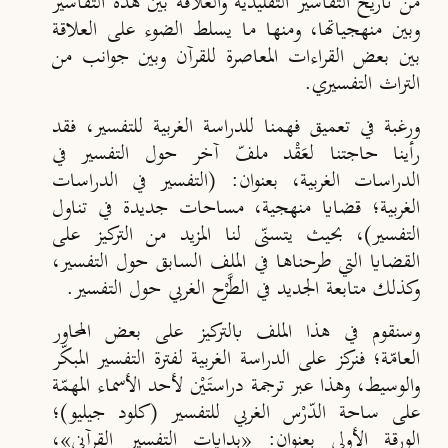
من تاريخ التفاسير التقليدية والعلاقة بين هذه التفاسير
وبين منهجياتها، ومنها ما يسلط الضوء على العلاقة
بين بعض القراءات المعاصرة للقرآن وبين جوانب من
التراث التفسيري.
ورغبة في تعميق فهمنا للدراسة الغربية للتفسير، فقد
رأينا حاجتنا لعَقْد ملفّ آخر حول التفسير في
الدراسات الغربية، بعنوان: (التفسير في الدراسات
الغربية؛ قضايا منهجية، مساحات جديدة في تناول
التفسير)، بحيث يتسنّى لنا المزيد من التركيز على
القضايا التي طرحناها في الملف السابق حول التفسير،
وكذلك متابعة الجديد في الطَّرْح الغربي حول التفسير.
وسنقوم في هذا الملف بالتركيز على بعض المحاور
العامّة؛ فنركز على الدراسة الغربية لفترة التفسير المبكّر
والوسيط، وهذا عبر ترجمة دراستَيْن لأحد الأسماء المهمّة
على ساحة الدّرْس الغربي للتفسير (كلود جيليو)؛
الورقة الأولى بعنوان: «بدايات التفسير القرآني»،