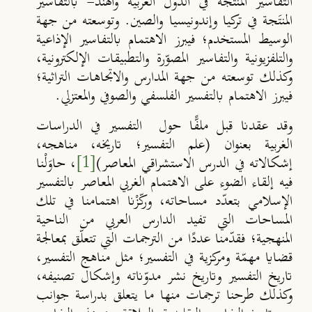
التفاسير المنتَجة في الدول العربية والهند- بالتفاسير
المنتَجة في تركيا وإندونيسيا والصين. وتوسعته من جهة
الوسيط المستخدم؛ فيبرز الاهتمام بالتفاسير الإذاعية
والتلفزيونية والتفاسير المصوّرة والتطبيقات الإلكترونية،
وكذلك توسعته من جهة المدارس والاتجاهات التراثية؛
فيبرز الاهتمام بالتفسير الفلسفي والصوفي والمعتزلي.
وقد عقدنا قبل ملفًّا حول التفسير في الدراسات
الغربية بعنوان (علم التفسير؛ تاريخه، مناهجه،
إشكالاته في الدرس الاستشراقي المعاصر)
[1]
، حاوَلْنا
فيه إلقاء الضوء على الاهتمام الغربي المعاصر بالتفسير
الإسلامي بتعدّد مساحاته، وركّزْنا اهتمامنا في تلك
المساحات التي تفيد الدارس العربي من الناحية
المنهجية؛ فقدّمنا عددًا من الترجمات التي تتعلّق بمعالجة
قضايا مهمّة ومركزية في التفسير؛ مثل مناهج التفسير،
تاريخ التفسير وتاريخ نشر مدوّناته وإشكال تصنيفه،
وكذلك طرحنا ترجمات منها ما يتعلق بدراسة جوانب