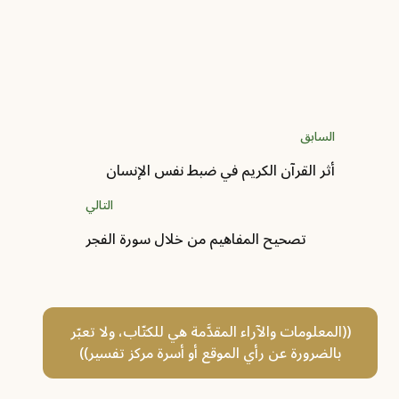
المقاربات الحالية، وتقديم أفق جديد في تناول
الترتيب التاريخي للقرآن
المؤلف :
إيمانويلا ستيفانيدز - Emmanuelle
Stefanidis
السابق
أثر القرآن الكريم في ضبط نفس الإنسان
التالي
تصحيح المفاهيم من خلال سورة الفجر
((المعلومات والآراء المقدَّمة هي للكتّاب، ولا تعبّر
بالضرورة عن رأي الموقع أو أسرة مركز تفسير))