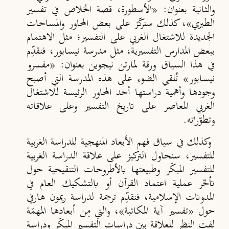
والثانية بعنوان: «الأسطورة، قصة الخلاص في تفسير
الطبري»، كذلك سنركّز على بعض المحاور والمساحات
الجديدة للاشتغال الغربي على التفسير؛ مثل الاهتمام
ببعض المدارس التفسيرية، مثل مدرسة نيسابور، فنقدِّم
في هذا السياق ورقة لمارتن نيجوين بعنوان: «مفسرو
نيسابور» تُلقي الضوء على هذه المدرسة التي أصبح
وجودها وأهمية دراستها أحد المحاور الرئيسة للاشتغال
الغربي المعاصر على تاريخ التفسير وعلى علاقاته
وتطوّراته.
وكذلك في سياق فهم الأبعاد المنهجية للدراسة الغربية
للتفسير، سنحاول التركيز على علاقة الدراسة الغربية
للتفسير المبكّر وطبيعتها بالأطروحات التنقيحية حول
تأخّر عملية اعتماد القرآن أو بالتشكيك العام في
المدونات الإسلامية، فنقدِّم ترجمة لدراسة ريمون هارفي
حول «تفسير آية المكاتبة»، والتي مِن أبعادها المهمّة
لفت النظر للعلاقة بين دراسات التفسير المبكّر ودراسة