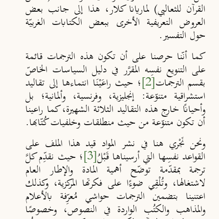
القرآن للثعالبي) لماريانا كلار، هذا إلى جانب بعض
العروض التعريفية الأخرى ببعض الكتابات الغربيّة
حول التفسير.
كما أنّنا حرصنا على أن تكون هذه الترجمات قائمة
على التنويع نفسِه المقرَّر في دليل السياسات الخاصّ
بقسم الترجمات
[2]
؛ حيث راعَيْنَا انتماءها إلى تقاليد
استشراقية متنوّعة: إنجليزية، وفرنسية، وألمانية؛ بل
وأحيانًا خارج هذه التقاليد الثلاثة الشهيرة، كما راعينا
أن تكون متنوّعة من حيث منطلقات وخلفيات كُتّابها.
ونحن نَجْري هنا في نشر المواد قيد هذا الملف على
القواعد نفسِها التي أرسيناها قَبْلُ
[3]
؛ حيث نقدِّم كلَّ
ترجمة بمقدّمة توضّح أهمية المادة والإطار العام
لاشتغالها، وتُلْقِي ضوءًا على فكرتها المركزية، وكذلك
اعتنينا بتضمين الترجمات حواشي مُعرِّفة بالأعلام
والمذاهب والكتُب الواردة في النصوص، وخصوصًا