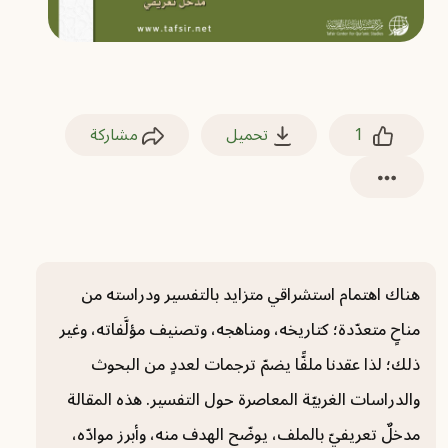
1
تحميل
مشاركة
هناك اهتمام استشراقي متزايد بالتفسير ودراسته من
مناحٍ متعدّدة؛ كتاريخه، ومناهجه، وتصنيف مؤلَّفاته، وغير
ذلك؛ لذا عقدنا ملفًّا يضمّ ترجمات لعددٍ من البحوث
والدراسات الغربيّة المعاصرة حول التفسير. هذه المقالة
مدخلٌ تعريفيّ بالملف، يوضّح الهدف منه، وأبرز موادّه،