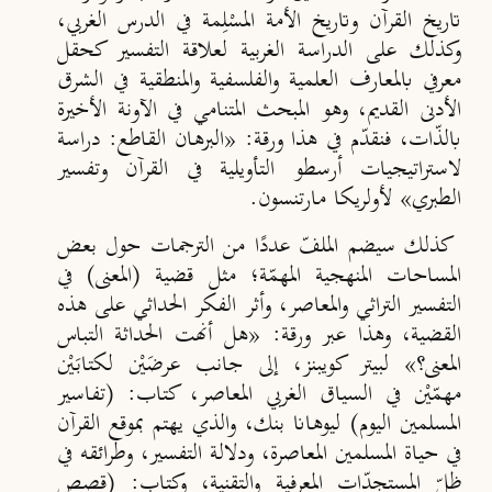
تاريخ القرآن وتاريخ الأمة المسْلِمة في الدرس الغربي،
وكذلك على الدراسة الغربية لعلاقة التفسير كحقل
معرفي بالمعارف العلمية والفلسفية والمنطقية في الشرق
الأدنى القديم، وهو المبحث المتنامي في الآونة الأخيرة
بالذّات، فنقدّم في هذا ورقة: «البرهان القاطع: دراسة
لاستراتيجيات أرسطو التأويلية في القرآن وتفسير
الطبري»
لأولريكا مارتنسون.
كذلك سيضم الملفّ عددًا من الترجمات حول بعض
المساحات المنهجية المهمّة؛ مثل قضية (المعنى) في
التفسير التراثي والمعاصر، وأثر الفكر الحداثي على هذه
القضية، وهذا عبر ورقة: «هل أنهت الحداثة التباس
المعنى؟» لبيتر كويبنز، إلى جانب عرضَيْن لكتابَيْن
مهمّيْن في السياق الغربي المعاصر، كتاب: (تفاسير
المسلمين اليوم) ليوهانا بنك، والذي يهتم بموقع القرآن
في حياة المسلمين المعاصرة، ودلالة التفسير، وطرائقه في
ظلّ المستجدّات المعرفية والتقنية، وكتاب: (قصص