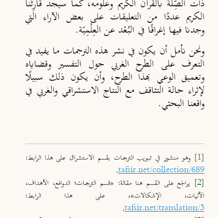
ذات الصِّلة بالقرآن الكريم وعلومه، كما سيجد قارِئُنا
الكريم عددًا من التعليقات على بعض الآراء التي
وجدنا فيها إغراقًا في البُعْد عن العِلْمِيّة.
ونحن نأمل أن يكون في نشر هذه الترجمات ما يفيد في
التعرف على الطرح الغربي حول التفسير وقضاياه
وتعميق الوعي بهذا الطرح، وأن يكون ذلك سبيلًا
لإثراء حالة التثاقف مع النتاج الاستشراقي والغربي في
واقعنا البحثي.
[1]
وهو منشور في تبويب الترجمات بقسم الاستشراق على هذا الرابط:
.
tafsir.net/collection/689
[2]
يراجَع على القسم هنا مقالة: «قسم الترجمات؛ الدوافع، الأهداف،
الآليات، الإشكالات»، على هذا الرابط:
.
tafsir.net/translation/3