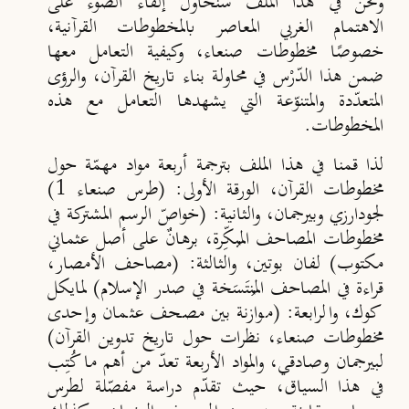
ونحن في هذا الملف سنحاول إلقاء الضوء على
الاهتمام الغربي المعاصر بالمخطوطات القرآنية،
خصوصًا مخطوطات صنعاء، وكيفية التعامل معها
ضمن هذا الدّرْس في محاولة بناء تاريخ القرآن، والرؤى
المتعدّدة والمتنوّعة التي يشهدها التعامل مع هذه
المخطوطات.
لذا قمنا في هذا الملف بترجمة أربعة مواد مهمّة حول
مخطوطات القرآن، الورقة الأولى: (طرس صنعاء 1)
لجودارزي وبيرجمان، والثانية: (خواصّ الرسم المشتركة في
مخطوطات المصاحف المُبكِّرة، برهانٌ على أصل عثماني
مكتوب) لفان بوتين، والثالثة: (مصاحف الأمصار،
قراءة في المصاحف المُنتَسَخة في صدر الإسلام) لمايكل
كوك، والرابعة: (موازنة بين مصحف عثمان وإحدى
مخطوطات صنعاء، نظرات حول تاريخ تدوين القرآن)
لبيرجمان وصادقي، والمواد الأربعة تعدّ من أهم ما كُتِب
في هذا السياق، حيث تقدّم دراسة مفصّلة لطرس