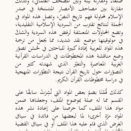
صنعاء ومقارنة بينه وبين المصحف العثماني، وكذلك
مقارنة بين مصاحف الأمصار المنتسَخَة في صدر
الإسلام لمحاولة فهم تاريخ النصّ، وتصل هذه المواد في
الجملة لنتائج تقترب من السردية الإسلامية التقليدية،
وتضع المحاولات المتعسّفة لرفض هذه السردية والشكّ
في موثوقيتها موضع نقد شديد، مما يجعل من ترجمة
هذه المواد للعربية إفادة كبيرة للباحثين في حُسْن تصوّر
وضع مناقشة هذه المخطوطات في الدراسات القرآنية
الغربية المعاصرة والتغيّر الذي شهدته كثير من
التصوّرات حول تاريخ القرآن نتيجة التطوّرات المنهجية
في دراسة مخطوطات القرآن الكريم.
كذلك قُمْنَا بضمّ بعض المواد التي نُشِرَتْ سابقًا على
القسم مما له صلة بموضوع الملف، وجعلناها ضمن
مواد هذا الملف، كما حرصنا على إعادة نشر هذه
المواد مرّة أخرى؛ لما لبعضها من فائدة في سياق
الغرض الذي قام عليه هذا الملف أو في سياق القضية