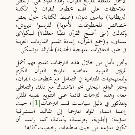
الأشمل المتعلّقة بتاريخ القرآن، وهذه المواد هي: (بعض
الملاحظات على أقدم مخطوط للقرآن في المكتبة
البريطانية) لياسين دتون، (ضبط الكتابة، حول بعض
خصائص المخطوطات الأُموية) لفرنسوا ديروش،
وكذلك (متى أصبح القرآن نصًّا مغلقًا؟) لنيكولاي
سيناي، و(جمع القرآن، إعادة تقييم القاربات الغربية
في ضوء التطوّرات المنهجية الحديثة) لهارالد موتسكي.
ونحن نأمل من خلال هذه الترجمات تقديم فهم أشمل
للرؤى الغربية المعاصرة لتاريخ القرآن الكريم
وللمنهجيات المتنامية في التعامل مع مخطوطات القرآن،
وحفز الواقع البحثي نحو الاشتباك مع ذلك والتعاطي
معه، وهذه الترجمات قائمة على التنويع نفسِه المقرَّر
والمذكور في دليل سياسات قسم الترجمات
[1]
؛ حيث
راعينا انتماء المواد المترجمة إلى تقاليد استشراقية
متنوّعة: إنجليزية، وفرنسية، وألمانية، كما راعينا أن
تكون متنوّعة من حيث منطلقات وخلفيات كُتّابها.