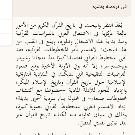
في ترجمته ونشره.
يُعَدّ النظر والبحث في تاريخ القرآن الكريم من الأمور
بالِغة المركزية في الاشتغال الغربي بالدراسات القرآنية
ومنذ بداية هذا الاشتغال وتبلوره، ويقع في القلب من
هذا البحث: الاهتمام بأمر المخطوطات القرآنية، فقد
لقي المخطوط القرآني اهتمامًا كبيرًا منذ منجانا وشبيتلر
وبرجستراسر، إلا أنه وفي الآونة الأخيرة ومع صعود
الفرضيات التنقيحية التي تشكّك في السّرْدية التاريخية
الإسلامية حول تاريخ القرآن وتاريخ الإسلام المبكّر،
وازدياد اللّجوء للأدلة المادية -خصوصًا مع اكتشاف
مخطوطات صنعاء- في محاولة بناء سردية أخرى بديلة؛
ازداد الاهتمام الغربي بالمخطوط القرآني بصورة كبيرة،
وذلك في سياق محاولة منه لكتابة تاريخ القرآن عبر
بناء توثيق نقدي للنصّ.