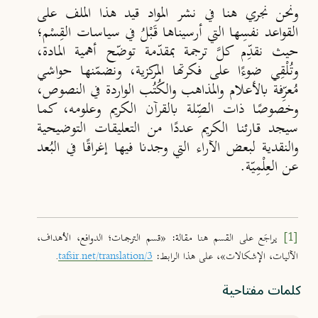
ونحن نجري هنا في نشر المواد قيد هذا الملف على
القواعد نفسِها التي أرسيناها قَبْلُ في سياسات القِسْم؛
حيث نقدِّم كلَّ ترجمة بمقدّمة توضّح أهمية المادة،
وتُلْقِي ضوءًا على فكرتها المركزية، ونضمّنها حواشي
مُعرِّفة بالأعلام والمذاهب والكُتُب الواردة في النصوص،
وخصوصًا ذات الصِّلة بالقرآن الكريم وعلومه، كما
سيجد قارئنا الكريم عددًا من التعليقات التوضيحية
والنقدية لبعض الآراء التي وجدنا فيها إغراقًا في البُعد
عن العِلْمِيّة.
[1]
يراجَع على القسم هنا مقالة: «قسم الترجمات؛ الدوافع، الأهداف،
الآليات، الإشكالات»، على هذا الرابط:
.
tafsir.net/translation/3
كلمات مفتاحية