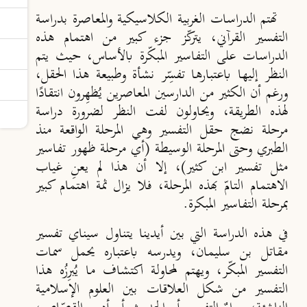
تهتم الدراسات الغربية الكلاسيكية والمعاصرة بدراسة
التفسير القرآني، يتركّز جزء كبير من اهتمام هذه
الدراسات على التفاسير المبكّرة بالأساس، حيث يتم
النظر إليها باعتبارها تفسِّر نشأة وطبيعة هذا الحقل،
ورغم أن الكثير من الدارسين المعاصرين يُظهِرون انتقادًا
لهذه الطريقة، ويحاولون لفت النظر لضرورة دراسة
مرحلة نضج حقل التفسير وهي المرحلة الواقعة منذ
الطبري وحتى المرحلة الوسيطة (أي مرحلة ظهور تفاسير
مثل تفسير ابن كثير)، إلا أن هذا لم يعنِ غياب
الاهتمام التامّ بهذه المرحلة، فلا يزال ثمة اهتمام كبير
بمرحلة التفاسير المبكرة.
في هذه الدراسة التي بين أيدينا يتناول سيناي تفسير
مقاتل بن سليمان، ويدرسه باعتباره يحمل سمات
التفسير المبكّر، ويهتم لمحاولة اكتشاف ما يُبرِزُه هذا
التفسير من شكل العلاقات بين العلوم الإسلامية