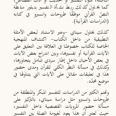
الناشئة، سواءٌ التفسير أو الحديث أو أدب القصّاص،
كما يحاول كذلك ربط نشأة التفسير بتبلور سلطة
النصّ القرآني موظفًا طروحات وانسبرو في كتابه
(الدراسات القرآنية).
كذلك يحاول سيناي -وعبر الاستناد لبعض الأمثلة
التطبيقية من داخل الكتاب- اكتشاف المنهجية
الخاصة للكتاب خصوصًا في العلاقة بين التعليق على
الآيات القرآنية أو تفسيرها، وبين اندراج بعض الآيات
في بعض الأحيان داخل إطار سردي شامل يتجاوزها،
وكذلك في مسألة النظر الكلي للقرآن ومدى حضور
هذا في تعليقات مقاتل على الآيات التي يتناولها في
موضع محدّد.
وتهتم الكثير من الدراسات للتفسير المبكر والمنطلقة من
طروحات وانسبرو مثل دراسة سيناي، بالتركيز على
مسألة حضور المرويات القصصية داخل التفسير،
حيث تَعتبر أن هذا يعود لغيومة الصلة بين التفسير