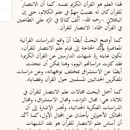
لهذا العلم هو القرآن الكريم نفسه. كما أن الانتصار
للقرآن كان له نصيبٌ مهمٌّ في علم الكلام، حتى إن
الباقلاني -رحمه الله- ألَّفَ كتابًا في الرّد على الطاعنين
في القرآن سمّاه: الانتصار للقرآن.
كما أوضح البحثُ أيضًا أنّ واقع الدراسات القرآنية
المعاصرة يؤكّد الحاجة إلى قيام علم الانتصار للقرآن،
تكون غايته ردّ شبهات الدارسين عن القرآن الكريم؛
فقد كثرت دراساتهم اليوم، وهنا يمكن أن نتحدث
أيضًا عن الاستشراق بمختلف توجّهاته، وعن دراسات
المفكرين الحداثيين المسلمين حول القرآن وقضاياه.
كما أجمل البحث مجالات علم الانتصار للقرآن في
ثلاثة، هي: مجال التراث، ومجال الاستشراق، ومجال
الدراسات الفكرية الحداثية، وتجدر الإشارة إلى أن
المجالَيْن الأخيرَيْن يأخذان عن المجال الأول، كما أكّد
أن أساس علم الانتصار للقرآن هو نقد الشبهات