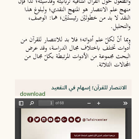
والطعون حول القرآن المنافية لربانيّته وقدسيّته؛ لذا فإنّ
منهج علم الانتصار هو المنهج النقدي؛ ولبلوغ هذا
النقد لا بد من خطوتَيْن رئيستَيْن؛ هما: الوصف،
والتحليل.
وبما أنّ لكلّ علم أدواته؛ فلا بد للانتصار للقرآن من
أدوات تختلف باختلاف مجال الدراسة، وقد عرض
البحث مجموعة من الأدوات المرتبطة بكلّ مجال من
المجالات الثلاثة.
الانتصار للقرآن؛ إسهام في التقعيد
download