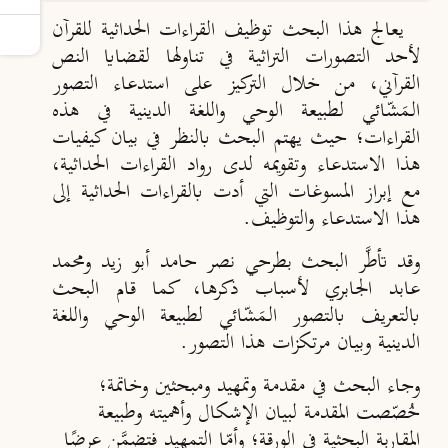
يعالج هذا البحث توظيف القراءات الحداثية للقرآن
لأحد التصورات التراثية في تناولها لقضايا النص
القرآني، من خلال التركيز على استدعاء التصور
الـمَشّائي لطبيعة الوحي واللغة الدينية في هذه
القراءات؛ حيث يهتم البحث بالنظر في بيان كيفيات
هذا الاستدعاء وتقويمه لدى رواد القراءات الحداثية،
مع إبراز المسوغات التي أدت بالقراءات الحداثية إلى
هذا الاستدعاء والتوظيف.
وقد تأطَّر البحث بطرحي نصر حامد أبو زيد ومحمد
عابد الجابري لأسباب ذكرها، كما قام البحث
بالتعريف بالتصور الـمَشّائي لطبيعة الوحي واللغة
الدينية وبيان مرتكزات هذا التصور.
وجاء البحث في مقدمة وتمهيد ومبحثين وخاتمة؛
خُصّصت المقدمة لبيان الإشكال وأهميته وطبيعة
المقاربة البحثية في الورقة؛ وأمّا التمهيد فتضمَّن عرضًا