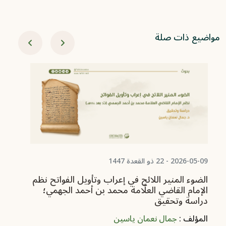
مواضيع ذات صلة
01-31
ال
ال
ال
2026-05-09 - 22 ذو القعدة 1447
الضوء المنير اللائح في إعراب وتأويل الفواتح نظم
الإمام القاضي العلّامة محمد بن أحمد الجهمي؛
دراسة وتحقيق
المؤلف :
جمال نعمان ياسين