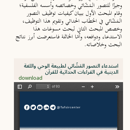
وجيزًا للتصور الـمَشّائي وخصائصه وأسسه الفلسفية؛
وقام المبحث الأول ببيان كيفيات توظيف التصور
الـمَشّائي في الخطاب الحداثي وتقويم هذا التوظيف،
وخصص المبحث الثاني لبحث مسوغات هذا
الاستدعاء ودوافعه، وأمّا الخاتمة فاستعرضت أبرز نتائج
البحث وخلاصاته.
استدعاء التصور المَشّائي لطبيعة الوحي واللغة
الدينية في القراءات الحداثية للقرآن
download