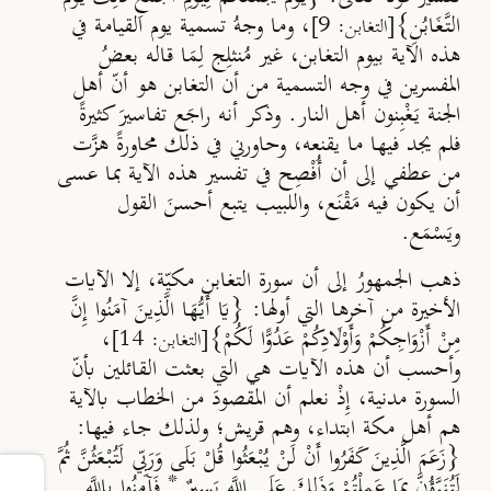
التَّغَابُنِ}
، وما وجهُ تسمية يوم القيامة في
[التغابن: 9]
هذه الآية بيوم التغابن، غير مُنثلِج لِمَا قاله بعضُ
المفسرين في وجه التسمية من أن التغابن هو أنّ أهل
الجنة يَغْبِنون أهل النار. وذكر أنه راجَع تفاسيرَ كثيرةً
فلم يجد فيها ما يقنعه، وحاورني في ذلك محاورةً هزَّت
من عطفي إلى أن أُفْصِح في تفسير هذه الآية بما عسى
أن يكون فيه مَقْنَع، واللبيب يتبع أحسنَ القول
ويَسْمَع.
ذهب الجمهورُ إلى أن سورة التغابن مكيّة، إلا الآيات
الأخيرة من آخرها التي أولها: {يَا أَيُّهَا الَّذِينَ آمَنُوا إِنَّ
مِنْ أَزْوَاجِكُمْ وَأَوْلَادِكُمْ عَدُوًّا لَكُمْ}
،
[التغابن: 14]
وأحسب أن هذه الآيات هي التي بعثت القائلين بأنّ
السورة مدنية، إِذْ نعلم أن المقصودَ من الخطاب بالآية
هم أهل مكة ابتداء، وهم قريش؛ ولذلك جاء فيها:
{زَعَمَ الَّذِينَ كَفَرُوا أَنْ لَنْ يُبْعَثُوا قُلْ بَلَى وَرَبِّي لَتُبْعَثُنَّ ثُمَّ
لَتُنَبَّؤُنَّ بِمَا عَمِلْتُمْ وَذَلِكَ عَلَى اللَّهِ يَسِيرٌ * فَآمِنُوا
بِاللَّهِ