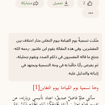
2
تحميل
مشاركة
مثّلت تسميةُ يوم القيامة بيوم التغابن مثار اختلاف بين
المفسّرين، وفي هذه المقالة يقوم ابن عاشور -رحمه الله-
بتتبّع ما قاله المفسرون في ذلكم الصدد ويقوم بتحليله،
ثم يعرض رأيًا خاصًّا به في وجه التسميةِ ويجتهد في
إثباته والتدليل عليه.
وجهُ تسمية يوم القيامة بيوم التغابن
[1]
سألني عالِمٌ فاضلٌ صديقٌ، اعتاد تأنيسي بزيارته، عن
تفسير قوله تعالى: {يَوْمَ يَجْمَعُكُمْ لِيَوْمِ الْجَمْعِ ذَلِكَ يَوْمُ