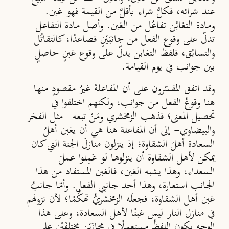
عند شرائه، فكلُّ شراء بأقلَّ من القيمة فهو غبن.
ومادة التغابُن تفاعُل من الغبن. وأصل مادة التفاعل
تدلّ على وقوع الفعل من جانبَيْنِ فصاعدًا، كالتقاتُل
والتسابُق، فلفظ التغابن يدلّ على وقوع غبنٍ حاصلٍ
بين جوانب في يوم القيامة.
وقد اتفق المفسّرون على أن المفاعلةَ غيرُ مقصودٍ منها
هنا وقوعُ الفعل من جوانب، ولكنهم اختلفوا في
تحصيل المعنى؛ فذهب الزمخشري ومَنْ تبعه -مثل الفخر
والبيضاوي- إلى أن المفاعلة هنا هي أن يغبن أهلُ
السعادة أهلَ الشقاوة؛ إذ ينزلون منازلَ الجنة التي كان
يمكن لأهل الشقاوة أن ينزلوها لو عَمِلوا عملَ
السعداء، وهذا يشبه الغبن، فالغبن المستفاد من هذا
الجانب استعارة، وهذا أحد جانبي الفعل. وأمّا جانبُ
غبن أهل الشقاوة، فجعلَه الزمخشريُّ تهكُّمًا؛ لأن نزولهم
في منازل النار ليس غبنًا لأهل السعادة، وعلى هذا
الوجه يكون اللفظُ مستعملًا في مجازَيْنِ مختلفَيْنِ على