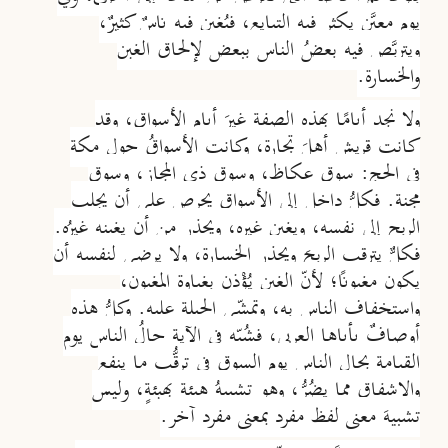
يوم معيَّن يكثر فيه التبايع، فيُغبن فيه ناسٌ كثيرٌ،
ويتربَّص فيه بعضُ الناس ببعض لإلحاق الغبن
والخسارة.
ولا نجد أيامًا بهذه الصفة غيرَ أيام الأسواق، وقد
كانت قريش أهلَ تجارة، وكانت الأسواقُ حول مكة
في الحج: سوق عكاظ، وسوق ذي المجاز، وسوق
مجنة. فكلُّ داخلٍ إلى الأسواق يحرص على أن يجلب
الربح إلى نفسه، ويغبن غيره، ويحذر من أن يغبنه غيرُه.
فكلٌّ يترقب الربحَ ويحذر الخسارة، ولا يرضى لنفسه أن
يكون مغبونًا؛ لأنّ الغبن يُؤْذِن بغباوة المغبون،
واستخفاف الناس به، وتمشِّي الحيلة عليه.
وكلُّ هذه
أوصافٌ يأباها العربي، فشُبِّه في الآية حالُ الناس يوم
القيامة بحال الناس يوم السوق في ترقُّب ما ينفع
والإشفاق مما يضُرُّ، وهو تشبيهُ هيئةٍ بهيئةٍ، وليس
تشبيهَ معنى لفظ مفرد بمعنى مفرد آخر.