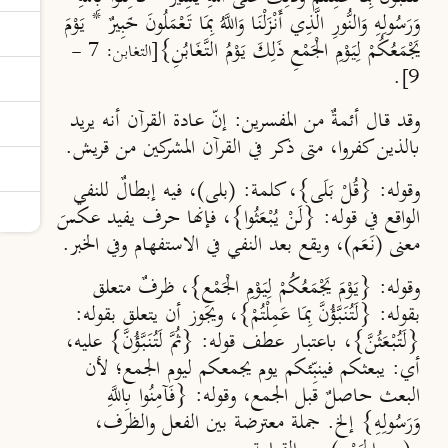
وَرَسُولِهِ وَالنُّورِ الَّذِي أَنْزَلْنَا وَاللَّهُ بِمَا تَعْمَلُونَ خَبِيرٌ * يَوْمَ
يَجْمَعُكُمْ لِيَوْمِ الْجَمْعِ ذَلِكَ يَوْمُ التَّغَابُنِ}
[التغابن: 7 -
.
9]
وقد قال أئمةٌ من المفسرين: إنّ عادة القرآن أنه يريد
بالذين كفروا، متى ذكر في القرآن المشركين من قريش.
وقوله: {قُلْ بَلَى}، كلمة: (بلى)، فيه إبطالٌ للنفي
الواقع في قوله: {لَنْ يُبْعَثُوا}، فإنها حرف يفيد عكسَ
معنى (نَعَم)، ويقع بعد النفي في الاستفهام وفي الخبر.
وقوله: {يَوْمَ يَجْمَعُكُمْ لِيَوْمِ الْجَمْعِ}، ظرفٌ متعلق
بقوله: {لَتُنَبَّؤُنَّ بِمَا عَمِلْتُمْ}، ويجوز أن يتعلق بقوله:
{لَتُبْعَثُنَّ}، باعتبار عطف قوله: {ثُمَّ لَتُنَبَّؤُنَّ} عليه،
أي: يبعثكم فينبِّئكم يوم يجمعكم ليوم الجمع؛ لأن
البعث حاصلٌ قبل الجمع، وقوله: {فَآمِنُوا بِاللَّهِ
وَرَسُولِهِ} إلخ. جملة معترضة بين الفعل والظرف،