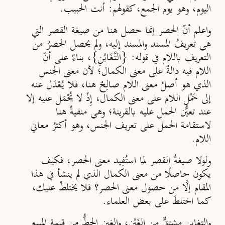
اليوم، وهو يوم الجمع، كقولهم: أنت الحبيب.
واعلم أنّ الحصر إنما حصل هنا من صيغة القصر التي
هي تعريفُ المسند والمسند إليه، ولم يحصل الحصرُ من
التعريف باللام في قوله: {التَّغَابُنِ}، بناءً على أنّ
اللام فيه دالةٌ على معنى الكمال؛ لأن معنى الجنس
الذي هو أصلُ معنى اللام صالِحٌ هنا، فلا يُعْدَل عنه
إلى حَمْل اللام على معنى الكمال، إِذْ لا يُحْمَل عليه إلا
عند تعيُّن الحمل عليه بالقرينة؛ وهي منفيةٌ هنا
لاستقامة الحمل على تعريف الجنس، وهو أكثرُ معاني
اللام.
ولولا صيغةُ القصر لمَا استُفِيد معنى الحصر، فكيف
يكون حاصلًا من معنى الكمال الذي لم ينشأ في هذا
المقام إلَّا من حصول معنى الحصر؟ فلا يختلطْ عليك،
كما اختلطَ على بعض العلماء.
والتغابن مشتقٌّ من الغَبْن، والغبن الحطُّ من قيمة المبيع