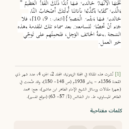
تَحْتِهَا الْأَنْهَارُ خَالِدِينَ فِيهَا أَبَدًا ذَلِكَ الْفَوْزُ الْعَظِيمُ *
وَالَّذِينَ كَفَرُوا وَكَذَّبُوا بِآيَاتِنَا أُولَئِكَ أَصْحَابُ النَّارِ
خَالِدِينَ فِيهَا وَبِئْسَ الْمَصِيرُ}
، فلا
[التغابن: 9
،
10]
جَرَم أنْ تَحصُلَ للسامعين بعد سماع تلك المقدمة وهذه
النتيجة روعةُ الخائف الوَجِل، فتَحمِلَهم على تَوخِّي
خير العمل.
[1]
نُشرت هذه المقالة في المجلة الزيتونية، المجلد 2، الجزء 4، عدد شهر ذي
القعدة 1356هـ - يناير 1938م (ص 148- 150)، وقد ضُمنت في
(جمهرة مقالات ورسائل الشيخ الإمام الطاهر ابن عاشور)، جمع: محمد
الطاهر الميساوي، ط. دار النفائس (1/ 57- 63) (موقع تفسير).
كلمات مفتاحية