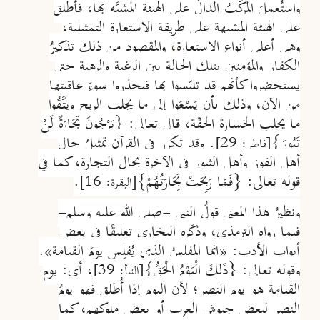
واستُعملَ المركَّبُ الدالّ على الهيئة المشبَّه بها، فأطلق
على الهيئة المشبهة على طريقة الاستعارة التمثيلية،
وهي أعلى أنواع الاستعارة
،
والمقصود من ذلك تذكيرُ
الكفار والمؤمنين بتلك الحالة بين الرغبة والرهبة حتى
يستحضروا كأنهم قد تلبّسوا بها فيحذروا سوءَ عاقبتها
من الآن، وذلك بأن يَسْعَوا إلى ما يجلب الربح ويتَّقُوا
ما يجلب الخسارة الحقّة، قال تعالى: {يَرْجُونَ تِجَارَةً لَنْ
تَبُورَ}
. وقد تكرر في القرآن تمثيلُ حال
[فاطر: 29]
أهل الفوز وأهل الثبور في الآخرة بحال التجارة، كما في
قوله تعالى: {فَمَا رَبِحَتْ تِجَارَتُهُمْ}
.
[البقرة: 16
]
ونظيرُ هذا المعنى قولُ النبي -صلى الله عليه وسلم-
فيما رواه الترمذي، وذكَره البخاري تعليقًا في بعض
أبواب الأدب: «إنما المفلسُ الذي يُفلِس يومَ القيامة».
وقوله تعالى: {ذَلِكَ الْيَوْمُ الْحَقُّ}
، أي: يوم
[النبأ: 39]
القيامة هو يوم النصر؛ لأن اليوم إذا أُطلق فهو يومُ
النصر لبعض جيوش العرب أو بعض ملوكهم، كما