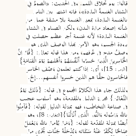
قالوا: يوم تحلاق اللمم
.
وفي الحديث: «الصومُ في
الشتاء الغنيمةُ الباردة»
،
فإنه اشتهر بين الناس
بالغنيمة الباردة، بمعنى الغنيمة بلا مشقة عمل مِن
شأنه إصعاد مرارة البدن
،
ولكن الصيام في الشتاء
الغنيمة الباردة؛ لأنه غنيمة أجر عظيم حصلت في
برودة الجسم، وهو الآمن بهذا الوصف الذي هو
وصفُ مدحٍ في عُرفهم
،
ومن هذا قوله تعالى: {قُلْ إِنَّ
الْخَاسِرِينَ الَّذِينَ خَسِرُوا أَنْفُسَهُمْ وَأَهْلِيهِمْ يَوْمَ الْقِيَامَةِ}
، أي: إذا كنتم تعلمون وَصْف الخاسر
[الزمر: 15]
فالخاسرون حقًّا هم الذين خسروا أنفسهم...إلخ.
ولذلك جاء هذا الكلامُ المجموع في قوله: {ذَلِكَ يَوْمُ
التَّغَابُنِ} مجيءَ الدليل والمقدمة
،
وهو أسلوب عجيب
في صناعة التخاطب، فهو بمنزلة الدليل لقوله: {فَآمِنُوا
بِاللَّهِ وَرَسُولِهِ وَالنُّورِ الَّذِي أَنْزَلْنَا}
، وهو
[التغابن: 8]
أيضًا بمنزلة المقدّمة لقوله: {وَمَنْ يُؤْمِنْ بِاللَّهِ وَيَعْمَلْ
صَالِحًا يُكَفِّرْ عَنْهُ سَيِّئَاتِهِ وَيُدْخِلْهُ جَنَّاتٍ تَجْرِي مِنْ