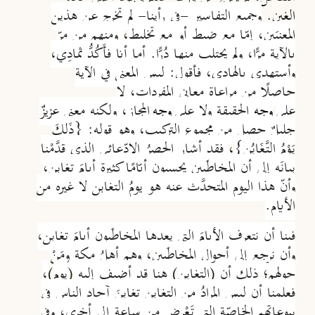
الغبن.
وجميع التفاسير -في رأينا- لم تخرج عن هذين
المعنيَين، إمّا مع ضبط أو مع تخليط
،
ومنهم من مرّ
بالآية مرًّا، ولم يحتلب منها دُرًّا. أما أنا فأَكُدُّ ثِمادِي،
وأستهدي بالهادي، فأقول: ليس المعنى في الآية
حاصلًا من مراعاة معاني المفردات، لا
على
وجه
الحقيقة ولا على
وجه
المجاز، ولكنه معنى عزيزٌ
جليلٌ حصل من مجموع التركيب، وهو قوله: {ذَلِكَ
يَوْمُ التَّغَابُنِ}
،
فقد أشار الحصرُ الادّعائي الذي قدَّمْنا
بيانَه إلى أن المخاطَبِين يحسبون أيّامًا كثيرة أيامَ تغابن،
وأنّ هذا اليوم المتحدَّث عنه هو يومُ التغابن لا غيره من
الأيام.
فبنا أن نتعرف الأيامَ التي يعدها المخاطَبون أيامَ تغابن،
وأن نرجع إلى أحوال المخاطَبِين
،
وهم أهلُ مكة ومَنْ
حولهم
؛
ذلك أن
(
التغابن
)
هنا قد أضيف إليه
(
يوم
)
،
فعلمنا أن ليس المرادُ من التغابن تغابنَ آحاد الناس في
بيوعاتهم الخاصّة التي تَعْرِض من ساعة إلى أخرى، وفي