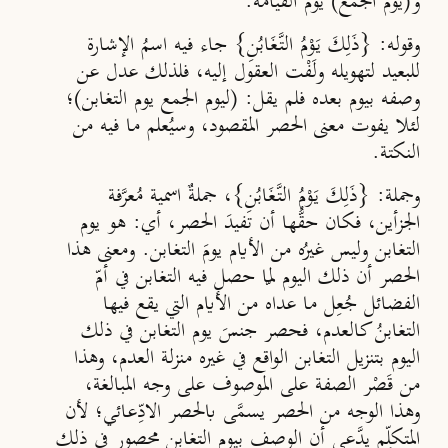
و(يوم الجَمْع) يوم القيامة.
وقوله: {ذَلِكَ يَوْمُ التَّغَابُنِ} جاء فيه اسمُ الإشارة
للبعيد لتهويله ولَفْت العقول إليه، فلذلك عدل عن
وصفه بيوم بعده فلم يقل: (ليوم الجمع يوم التغابن)؛
لئلا يفوت معنى الحصر المقصود، وسيُعلم ما فيه من
النكتة.
وجملة: {ذَلِكَ يَوْمُ التَّغَابُنِ}، جملةٌ اسمية مُعرَّفة
الجزأين، فكان حقُّها أن تفيدَ الحصر، أي: هو يوم
التغابن وليس غيرُه من الأيام يومَ التغابن. ومعنى هذا
الحصر أن ذلك اليوم لمّا حصل فيه التغابن في أمّ
الفضائل جُعِل ما عداه من الأيام التي يقع فيها
التغابنُ كالعدم، فحصر جنسَ يوم التغابن في ذلك
اليوم بتنزيل التغابن الواقع في غيره منزلة العدم، وهذا
من قَصْر الصفة على الموصوف على وجه المبالغة،
وهذا الوجه من الحصر يسمَّى بالحصر الادِّعائي؛ لأن
المتكلِّم يدَّعي أن الوصف بيوم التغابن محصور في ذلك