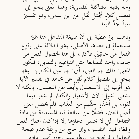
وجه يشبه المشاكلةَ التقديرية، وهذا المعنى ينحو إلى
تفصيل كلامٍ مُجْمَل نُقل عن ابن عباس، وهو تفسيرٌ
بعيدٌ جدَّ البعد.
وذهب ابنُ عطية إلى أنّ صيغة التفاعل هنا غيرُ
مستعملةٍ في معناها الأصلي، وهو الدلالة على وقوع
الفعل من جانبَيْنِ فأكثر، بل هنا لحصول الفعل من
جانب واحد للمبالغة مثل التواضع والتمايل، فيكون
المعنى: ذلك يوم الغبن، أي: يوم غبن الكافرين. وهو
ينحو إلى تفصيل كلام نُقِل عن مجاهد في تفسير الآية
هو أقرب إلى الاستعمال وأبعد عن التعسف، ولكنه لا
يشفي الغليل؛ لأن الأشقياء والكفار لم يغبنوا فيما
لقوه، بل أخذوا حقَّهم من العذاب فلم يحصل معنى
أصل الغبن، فضلًا عن المبالغة فيه المستفادة من مادة
التفاعل التي لا يحسن ادّعاؤها إلا إذا كان أصلُ الفعل
واقعًا، فهذا التفسير، وإن خرج من ورطة عدم صحة
التفاعل، لم يخرج من ورطة عدم وجود أصل مادة