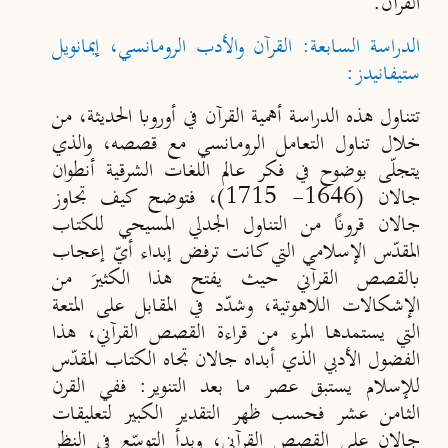
القرآن.
الدراسة السابعة: القرآن والأدب الرومانسي، إيمانويل
ستيفانيدز:
تتناول هذه الدراسة أهمية القرآن في أوروبا الحديثة، من
خلال تناول التعامل الرومانسي مع قصصه، والذي
يتجلّى بوضوح في فكر عالم اللغات الشرقية أنطوان
جالان (1646- 1715)، فتوضح كيف تجاوز
جالان قرونًا من التناول الجدلي المسيحي للكتاب
المقدّس الإسلامي التي كانت ترفض إبداء أيّ إعجاب
بالقصص القرآني حيث يفتح هذا الكثيرَ من
الإشكالات اللاهوتية، وشدّد في المقابل على المتعة
التي يستمدها المرء من قراءة القصص القرآني، هذا
الفضول الأدبي الذي أبداه جالان تجاه الكتاب المقدّس
للإسلام يستبق عصر ما بعد التنوير: ففي القرن
الثامن عشر فحسب ظهر التقدير الكبير لتعليقات
جالان على القصص القرآني، وبدأ التوسّع في النظر