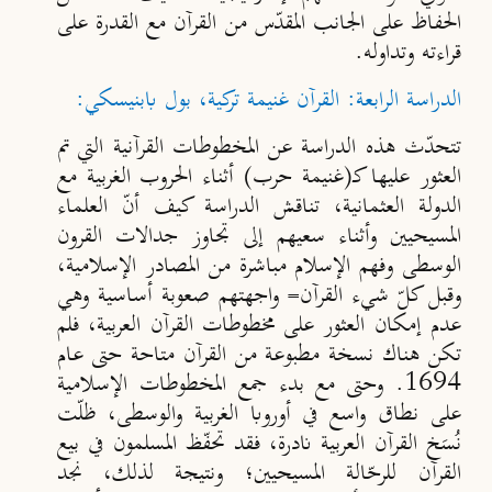
الحفاظ على الجانب المقدّس من القرآن مع القدرة على
قراءته وتداوله.
الدراسة الرابعة: القرآن غنيمة تركية، بول بابنيسكي:
تتحدّث هذه الدراسة عن المخطوطات القرآنية التي تم
العثور عليها كـ(غنيمة حرب) أثناء الحروب الغربية مع
الدولة العثمانية، تناقش الدراسة كيف أنّ العلماء
المسيحيين وأثناء سعيهم إلى تجاوز جدالات القرون
الوسطى وفهم الإسلام مباشرة من المصادر الإسلامية،
وقبل كلّ شيء القرآن= واجهتهم صعوبة أساسية وهي
عدم إمكان العثور على مخطوطات القرآن العربية، فلم
تكن هناك نسخة مطبوعة من القرآن متاحة حتى عام
1694. وحتى مع بدء جمع المخطوطات الإسلامية
على نطاق واسع في أوروبا الغربية والوسطى، ظلّت
نُسَخ القرآن العربية نادرة، فقد تحفّظ المسلمون في بيع
القرآن للرحّالة المسيحيين؛ ونتيجة لذلك، نجد