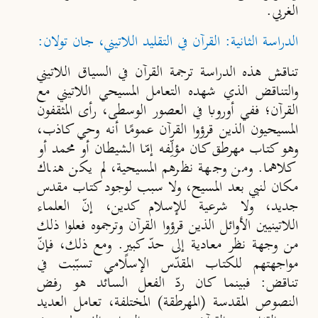
الغربي.
الدراسة الثانية: القرآن في التقليد اللاتيني، جان تولان:
تناقش هذه الدراسة ترجمة القرآن في السياق اللاتيني
والتناقض الذي شهده التعامل المسيحي اللاتيني مع
القرآن؛ ففي أوروبا في العصور الوسطى، رأى المثقفون
المسيحيون الذين قرؤوا القرآن عمومًا أنه وحي كاذب،
وهو كتاب مهرطق كان مؤلِّفه إمّا الشيطان أو محمد أو
كلاهما. ومن وجهة نظرهم المسيحية، لم يكن هناك
مكان لنبي بعد المسيح، ولا سبب لوجود كتاب مقدس
جديد، ولا شرعية للإسلام كدين، إنّ العلماء
اللاتينيين الأوائل الذين قرؤوا القرآن وترجموه فعلوا ذلك
من وجهة نظر معادية إلى حدّ كبيرٍ. ومع ذلك، فإنّ
مواجهتهم للكتاب المقدّس الإسلامي تسبّبت في
تناقض: فبينما كان ردّ الفعل السائد هو رفض
النصوص المقدسة (المهرطقة) المختلفة، تعامل العديد