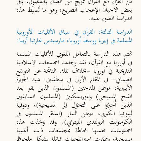
من القرّاء مع القرآن بمزيج من العداء والفضول، وفي
بعض الأحيان الإعجاب الصريح، وهو ما تُسلِّط هذه
الدراسة الضوء عليه.
الدراسة الثالثة: القرآن في سياق الأقليات الأوروبية
المسلمة في إيبريا ووسط أوروبا، مارسيدس غارثيا أرينا:
تهتم هذه الدراسة بالتعامل اللغوي للأقليات المسلمة
في أوروبا مع القرآن، فقد وجدت المجتمعات الإسلامية
التاريخية في أوروبا -بخلاف تلك الناتجة عن التوسّع
العثماني- في المقام الأول في منطقتين: شبه الجزيرة
الأيبيرية، موطن المدجنين (المسلمون الذين بقوا بعد
الفتح المسيحي) والموريسكيين (المسلمون السابقون
الذين أُجبِرُوا على التحوّل إلى المسيحية)، ودوقية
ليتوانيا الكبرى، موطن التتار (استقر المسلمون في
الكومنولث البولندي الليتواني). وقد وَجَدَت هذه
المجموعات نفسها محاطة بمجتمعات ذات أغلبية
مسيحية، وطوّرت إستراتيجيات مماثلة بشكلٍ ملحوظ