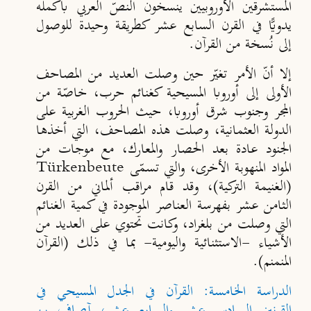
المستشرقين الأوروبيين ينسخون النصّ العربي بأكمله
يدويًّا في القرن السابع عشر كطريقة وحيدة للوصول
إلى نُسخة من القرآن.
إلا أنّ الأمر تغيّر حين وصلت العديد من المصاحف
الأولى إلى أوروبا المسيحية كغنائم حرب، خاصّة من
المجر وجنوب شرق أوروبا، حيث الحروب الغربية على
الدولة العثمانية، وصلت هذه المصاحف، التي أخذها
الجنود عادة بعد الحصار والمعارك، مع موجات من
المواد المنهوبة الأخرى، والتي تسمّى
Türkenbeute
(الغنيمة التركية)، وقد قام مراقب ألماني من القرن
الثامن عشر بفهرسة العناصر الموجودة في كمية الغنائم
التي وصلت من بلغراد، وكانت تحتوي على العديد من
الأشياء -الاستثنائية واليومية- بما في ذلك (القرآن
المنمنم).
الدراسة الخامسة: القرآن في الجدل المسيحي في
القرنين السادس عشر والسابع عشر، آصاف بن