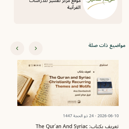
موقع مركز تفسير للدراسات
القرآنية
مواضيع ذات صلة
06-03
Of
am
ال
2026-06-10 - 24 ذو الحجة 1447
تعريف بكتاب: The Qurʾan And Syriac