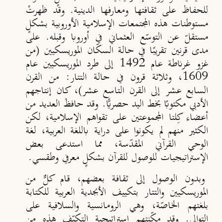
للحفاظ على ثقافتها ومعارفها الدينية. وقد ظهرتْ
مستوطنات هذه المجتمعات الإسلامية الأوروبية بشكلٍ
مستقلّ عن التوسّع العثماني في أوروبا وقبله. على
مدى قرنين تقريبًا في حالة السكّان الموريسكيين (من
غزو غرناطة عام 1492 إلى طرد الموريسكيين عام
1609، وثلاثة قرون في حالة التتار: من القرن
السابع عشر إلى القرن التاسع عشر)، كان إنتاجهم
الأدبي مكتوبًا بخط اليد حصريًّا. وقد حافظَ العديد من
أعضاء كِلتا المجموعتين على تقواهم الإسلامية، لكن
الكثير منهم لم يكونوا على دراية باللغة العربية، لغة
الوحي القرآني المقدّسة، مما استدعى بعض
الإستراتيجيات للوصول للقرآن بشكلٍ معرفي وطقسي.
وبدون الوصول إلى ثقافة بعضهم، قام كلٌّ من
الموريسكيين والتتار بتكييف الأبجدية العربية للكتابة
بلغتهم الخاصّة، وهي الرومانسية والسلافية على
التوالي. وقد مكّنتهم إستراتيجية التكيّف هذه من