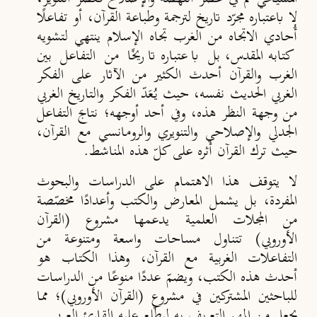
لا باعتباره مجرّد تاريخ لترجمة وطباعة القرآن، أو تفاعل
أ
حادي الاتجاه من الغرب تجاه الإسلام ينتهي لتشويه
كتابه المقدس، بل باعتباره تاريخ
ًا
من التفاعل بين
الغرب والقرآن أحدث الكثير من الآثار على الفكر
الغربي الحديث نفسه، حيث ي
ع
د
الفكر والتاريخ الغربي
من وجهة النظر هذه
،
وفي أحد أوجهه
؛
نتاج
َ التفاعل
الجدلي والإصلاحي والتنويري والرومانسي مع القرآن،
حيث ترك القرآن أثره على كلّ هذه المناشط.
لا يتوقف هذا الاهتمام على الدراسات والبحوث
المفردة، بل يشمل المعارض والكتب وأعدادًا
مخصّصة
من المجلات العلمية يدعمها مشروع (القرآن
الأوروبي
)
تتناول مساحات واسعة ومتنوعة من
التفاعلات الغربية مع القرآن، وهذا الكتاب هو
أحدث هذه الكتب، ويضمّ عدد
ا منوع
ا من الدراسات
للباحثين المشتركين في مشروع
(
القرآن الأوروبي
)؛ مما
يجعل من المهم التعريف به ليطّلع عليه القارئ العربي.