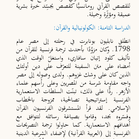
للقصص القرآني رومانسيًّا كقصص يجسِّد خبرة بشرية
عميقة ومؤثِّرة وجميلة.
الدراسة الثامنة: الكولونيالية والقرآن:
انطلق نابليون بونابرت في رحلته إلى مصر عام
1798. وكان مزوَّدًا بأحدث ترجمة فرنسية للقرآن من
تأليف كلود إتيان سافاري، واستغلّ الوقت الذي
أمضاه على متن السفينة للتعرّف على دين أولئك
الذين كان على وشك غزوهم. ولدى وصوله إلى مصر
واجه مقاومة شرسة من المصريين وعلى رأسهم علماء
الأزهر. ردًّا على ذلك، تبنّت السلطات الاستعمارية
الفرنسية إستراتيجية تصالحية، ممزوجة بالخطاب
الإسلامي. لقد قرأ المستشرقون الفرنسيون القرآن
وفسّروه بجد، وقاموا بصياغة رسائله لتتوافق مع
أهدافهم الاستعمارية. كما حاولوا ترجمة التصريحات
الفرنسية إلى (العربية القرآنية) لإضفاء الشرعية الدينية