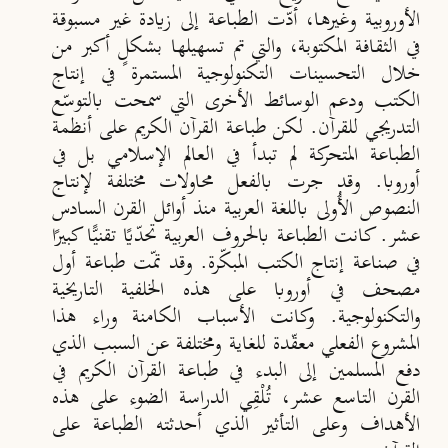
الأوروبية وغيرها، أدّت الطباعة إلى زيادة غير مسبوقة
في الثقافة المكتوبة، والتي تم تسهيلها بشكلٍ أكبر من
خلال التحسينات التكنولوجية المستمرة في إنتاج
الكتب ودعم الوسائط الأخرى التي سمحت بالتوسّع
التدريجي للقرآن. لكن طباعة القرآن الكريم على أنظمة
الطباعة المتحركة لم تبدأ في العالم الإسلامي بل في
أوروبا. وقد جرت بالفعل محاولات مختلفة لإنتاج
النصوص الأُولى باللغة العربية منذ أوائل القرن السادس
عشر. كانت الطباعة بالحروف العربية تحدّيًا تقنيًّا كبيرًا
في صناعة إنتاج الكتب المبكّرة. وقد تمّت طباعة أول
مصحف في أوروبا على هذه الخلفية التاريخية
والتكنولوجية. وكانت الأسباب الكامنة وراء هذا
المشروع الفعلي معقّدة للغاية ومختلفة عن السبب الذي
دفع المسلمين إلى البدء في طباعة القرآن الكريم في
القرن التاسع عشر، تُلْقِي الدراسة الضوء على هذه
الأهداف وعلى التأثير الذي أحدثته الطباعة على