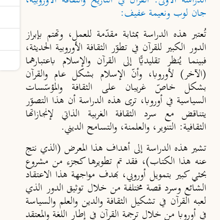
الدراسة الأولى: القرآن في التاريخ والثقافة الأوروبية،
جان لوب ونعيمة عفيف:
تُعتبر هذه الدراسة بمثابة مقدّمة للعمل، وتهتم بإبراز
الدور الكبير للقرآن في تطوّر الثقافة الأوروبية الحديثة،
فبينما يُنظر تقليديًّا إلى القرآن والإسلام باعتبارهما
(الآخر) لأوروبا، وأنّ الإسلام بشكل عام والقرآن
بشكل خاصّ غريبان على الثقافة والمؤسّسات
السياسية في أوروبا، ترى هذه الدراسة أن هذا التصوّر
يتناقض مع سرد الثقافة الغربية الذاتي لإنجازاتها
الثقافية: التنوير، والعلمنة، والتسامح الديني.
تشير هذه الدراسة إلى أهداف هذا المعرض (الذي نتج
عنه هذا الكتاب)، فقد تم تطويرها كجزء من مشروع
بحثي كبير بتمويل أوروبي، بهدف مواجهة هذا الاعتقاد
الشائع وسرد قصة مختلفة من خلال توثيق الدور الذي
لعبه القرآن في تشكيل الثقافة والدين والعلم والسياسة
في أوروبا من خلال ترجمة القرآن في إطار اللغة والمعتقد