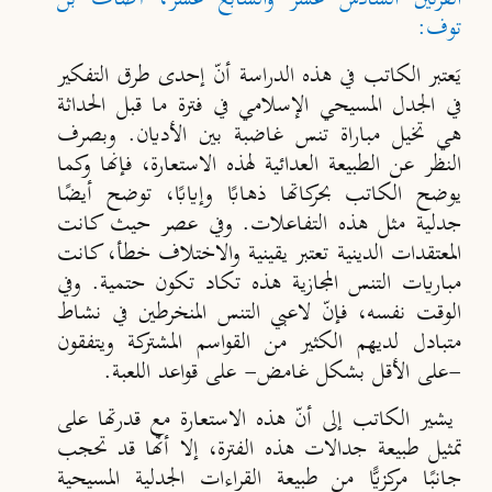
توف:
يَعتبر الكاتب في هذه الدراسة أنّ إحدى طرق التفكير
في الجدل المسيحي الإسلامي في فترة ما قبل الحداثة
هي تخيل مباراة تنس غاضبة بين الأديان. وبصرف
النظر عن الطبيعة العدائية لهذه الاستعارة، فإنها وكما
يوضح الكاتب بحركاتها ذهابًا وإيابًا، توضح أيضًا
جدلية مثل هذه التفاعلات. وفي عصر حيث كانت
المعتقدات الدينية تعتبر يقينية والاختلاف خطأ، كانت
مباريات التنس المجازية هذه تكاد تكون حتمية. وفي
الوقت نفسه، فإنّ لاعبي التنس المنخرطين في نشاط
متبادل لديهم الكثير من القواسم المشتركة ويتفقون
-على الأقل بشكل غامض- على قواعد اللعبة.
يشير الكاتب إلى أنّ هذه الاستعارة مع قدرتها على
تمثيل طبيعة جدالات هذه الفترة، إلا أنّها قد تحجب
جانبًا مركزيًّا من طبيعة القراءات الجدلية المسيحية