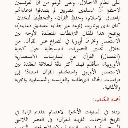
على نظام الاحتلال. وعلى الرغم من أنّ الفرنسيين
لاحظوا أنّ المسلمين المصريين لم يصدقوا ادعاءاتهم
باعتناقِ الإسلام، وحفظِ القرآن، والتخطيطِ للختان.
كان لدى بونابرت (نزعة غير جذابة لتصديق دعايته)،
يوضح هذا المقال الترابطات المتعدّدة الأوجه بين
الاستعمار وانخراط أوروبا في الصراع على القرآن. من
خلال تحدي التصورات التبسيطية حول كيفية
(انفصال) القرآن عن الممارسات الاستعمارية
الأوروبية، سأقدّم فهمًا أكثر دقّة للعلاقة المعقدة بين
الاستعمار الأوروبي واستخدام القرآن استنادًا إلى
دراسات الحالة البريطانية والفرنسية والنمساوية والمجرية
والألمانية.
أهمية الكتاب:
يزداد في السنوات الأخيرة الاهتمام بتقديم قراءة في
تاريخ الترجمات الغربية للقرآن؛
في العصر اللاتيني
المسيحي ثم في عصر النهضة والإصلاح فعصر التنوير،