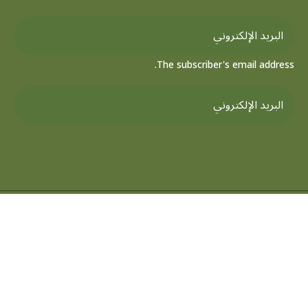
The subscriber's email address.
جميع الحقوق محفوظة لمركز تفسير للدراسات القرآنية © 2026
مصحف سورة
ملتقي أهل التفسير
موسوعه التفسير الموضعي
مرصد تفسير