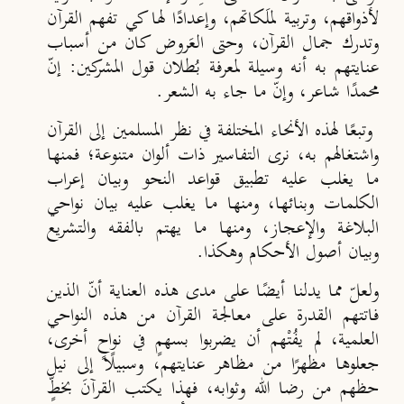
لأذواقهم، وتربية لملَكاتهم، وإعدادًا لها كي تفهم القرآن
وتدرك جمال القرآن، وحتى العَروض كان من أسباب
عنايتهم به أنه وسيلة لمعرفة بُطلان قول المشركين: إنّ
محمدًا شاعر، وإنّ ما جاء به الشعر.
وتبعًا لهذه الأنحاء المختلفة في نظر المسلمين إلى القرآن
واشتغالهم به، نرى التفاسير ذات ألوان متنوعة؛ فمنها
ما يغلب عليه تطبيق قواعد النحو وبيان إعراب
الكلمات وبنائها، ومنها ما يغلب عليه بيان نواحي
البلاغة والإعجاز، ومنها ما يهتم بالفقه والتشريع
وبيان أصول الأحكام وهكذا.
ولعلّ مما يدلنا أيضًا على مدى هذه العناية أنّ الذين
فاتتهم القدرة على معالجة القرآن من هذه النواحي
العلمية، لم يفُتْهم أن يضربوا بسهمٍ في نواحٍ أخرى،
جعلوها مظهرًا من مظاهر عنايتهم، وسبيلًا إلى نيل
حظهم من رضا الله وثوابه، فهذا يكتب القرآنَ بخطٍّ