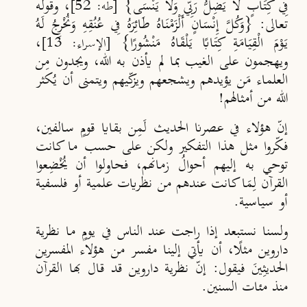
فِي كِتَابٍ لَا يَضِلُّ رَبِّي وَلَا يَنْسَى}
، وقوله
[طه: 52]
تعالى: {وَكُلَّ إِنْسَانٍ أَلْزَمْنَاهُ طَائِرَهُ فِي عُنُقِهِ وَنُخْرِجُ لَهُ
يَوْمَ الْقِيَامَةِ كِتَابًا يَلْقَاهُ مَنْشُورًا}
،
[الإسراء: 13]
ويهجمون على الغيب بما لم يأذن به الله، ويجدون مِن
العلماء مَن يؤيدهم ويشجعهم ويزكّيهم ويتمنى أن يُكثر
الله من أمثالهم!
إنّ هؤلاء في عصرنا الحديث لَمِن بقايا قومٍ سالفين،
فكّروا مثل هذا التفكير ولكن على حسب ما كانت
توحي به إليهم أحوالُ زمانهم، فحاولوا أن يُخْضِعوا
القرآن لِمَا كانت عندهم من نظريات علمية أو فلسفية
أو سياسية.
ولسنا نستبعد إذا راجت عند الناس في يومٍ ما نظرية
داروين مثلًا، أن يأتي إلينا مفسر من هؤلاء المفسرين
الحديثِينَ فيقول: إنّ نظرية داروين قد قال بها القرآن
منذ مئات السنين.