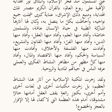
عُنِيَ المسلمون منذ فجر الإسلام، وانبثاق نور الهداية
الإلهية على ربوع العالم، بالقرآن الكريم مصدر تلك
الهداية، ومنبع ذلك الإشراق، عنايةً كبرى شمِلت جميع
نواحيه، وأحاطت بكلّ ما يتصل به، وكان لها آثارها
المباركة الطيبة في حياة الإنسان عامّة، والمسلمين
خاصّة، وأفاد منها العلم، وأفاد منها العقل، وأفاد منها
الدين، وأفاد منها الفنّ، وأفاد منها القانون والتشريع،
وأفادت منها الفلسفة والأخلاق، وأفادت منها
السياسة والحكم، وأفاد منها الاقتصاد والمال، وأفاد
منها كلُّ مظهرٍ من مظاهرِ النشاط الفكري والعملي
عرفه الناس في حياتهم المادية والروحية.
ولقد زخرت المكتبة الإسلامية من آثار هذا النشاط
العظيم، بل زخرت مكتبات أخرى في لغات أخرى
وأمم أخرى، بكنوزٍ رائعةٍ يقف العقل أمامها حائرًا
مشدوهًا، أمام هذه العظمة التي لا كفاء لها إلا الإقرار
بالعجز والخضوع!