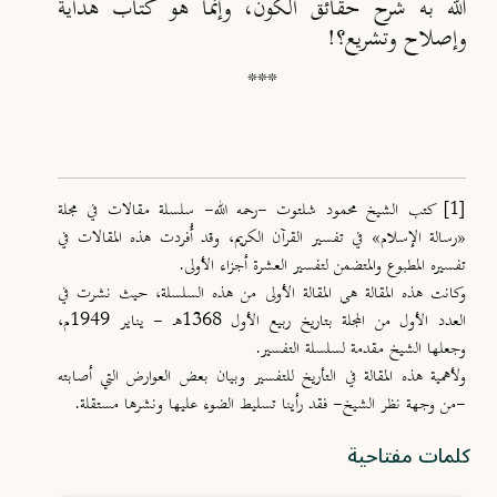
الله به شرح حقائق الكون، وإنما هو كتاب هداية
وإصلاح وتشريع؟!
***
[1]
كتب الشيخ محمود شلتوت -رحمه الله- سلسلة مقالات في مجلة
«رسالة الإسلام» في تفسير القرآن الكريم، وقد أُفردت هذه المقالات في
تفسيره المطبوع والمتضمن لتفسير العشرة أجزاء الأولى.
وكانت هذه المقالة هي المقالة الأولى من هذه السلسلة، حيث نشرت في
العدد الأول من المجلة بتاريخ ربيع الأول 1368هـ - يناير 1949م،
وجعلها الشيخ مقدمة لسلسلة التفسير.
ولأهمية هذه المقالة في التأريخ للتفسير وبيان بعض العوارض التي أصابته
-من وجهة نظر الشيخ- فقد رأينا تسليط الضوء عليها ونشرها مستقلة.
كلمات مفتاحية