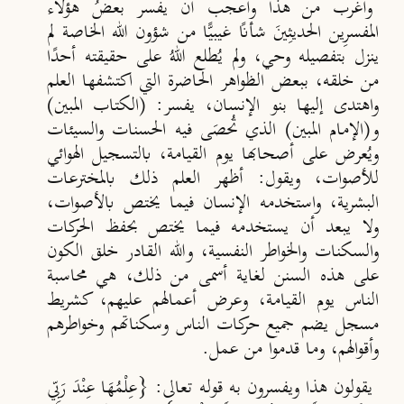
وأغرب من هذا وأعجب أن يفسر بعضُ هؤلاء
المفسرِين الحديثِينَ شأنًا غيبيًّا من شؤون الله الخاصة لم
ينزل بتفصيله وحي، ولم يُطلع اللهُ على حقيقته أحدًا
من خلقه، ببعض الظواهر الحاضرة التي اكتشفها العلم
واهتدى إليها بنو الإنسان، يفسر: (الكتاب المبين)
و(الإمام المبين) الذي تُحصَى فيه الحسنات والسيئات
ويُعرض على أصحابها يوم القيامة، بالتسجيل الهوائي
للأصوات، ويقول: أظهر العلم ذلك بالمخترعات
البشرية، واستخدمه الإنسان فيما يختص بالأصوات،
ولا يبعد أن يستخدمه فيما يختص بحفظ الحركات
والسكنات والخواطر النفسية، والله القادر خلق الكون
على هذه السنن لغاية أسمى من ذلك، هي محاسبة
الناس يوم القيامة، وعرض أعمالهم عليهم، كشريط
مسجل يضم جميع حركات الناس وسكناتهم وخواطرهم
وأقوالهم، وما قدموا من عمل.
يقولون هذا ويفسرون به قوله تعالى: {عِلْمُهَا عِنْدَ رَبِّي