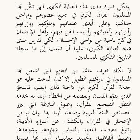
ولكي ندرك مدى هذه العناية الكبرى التي تلقَّى بها
المسلمون القرآنَ الكريمَ في جميع عصورهم ومراحل
حياتهم، وعلى أيدي علمائهم وملوكهم ووزرائهم
وأمرائهم وأغنيائهم وأرباب الفنّ فيهم، وأهل الإحسان
في كلّ ناحية من نواحي الإحسان؛ لكي ندرس مدى
هذه العناية الكبرى، علينا أن نلتفت إلى ما سجله
التاريخ الفكري للمسلمين.
لا نكاد نعرف علمًا من العلوم التي اشتغل بها
المسلمون في تاريخهم الطويل إلا كان الباعث عليه هو
خدمة القرآن الكريم من ناحية ذلك العلم، فالنحوُ
الذي يقوِّم اللسان ويعصمه من الخطأ، أُريد به خدمة
النطق الصحيح للقرآن، وعلومُ البلاغة التي تبرز
خصائص اللغة العربية وجمالها، أُريد بها بيان نواحي
الإعجاز في القرآن، والكشف عن أسراره الأدبية،
وتتبعُ مفردات اللغة، والتماس شواردها وشواهدها
وضبط ألفاظها، وتحديد معانيها، أُريد بها صيانة