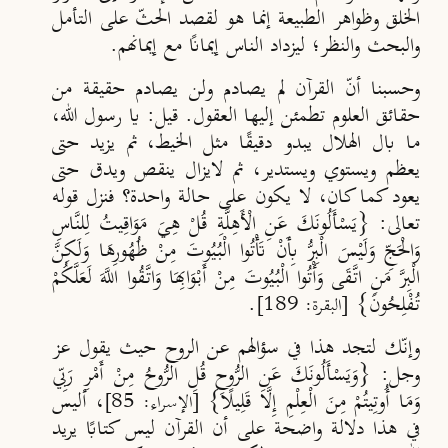
الخلق وظواهر الطبيعة إنما هو لقصد الحثّ على التأمل
والبحث والنظر؛ ليزداد الناس إيمانًا مع إيمانهم.
وحسبنا أنّ القرآن لم يصادم ولن يصادم حقيقة من
حقائق العلوم تطمئن إليها العقول. قيل: يا رسول الله،
ما بال الهلال يبدو دقيقًا مثل الخيط، ثم يزيد حتى
يعظم ويستوي ويستدير، ثم لايزال ينقص ويدق حتى
يعود كما كان، لا يكون على حالة واحدة؟ فنزل قوله
تعالى: {يَسْأَلُونَكَ عَنِ الْأَهِلَّةِ قُلْ هِيَ مَوَاقِيتُ لِلنَّاسِ
وَالْحَجِّ وَلَيْسَ الْبِرُّ بِأَنْ تَأْتُوا الْبُيُوتَ مِنْ ظُهُورِهَا وَلَكِنَّ
الْبِرَّ مَنِ اتَّقَى وَأْتُوا الْبُيُوتَ مِنْ أَبْوَابِهَا وَاتَّقُوا اللَّهَ لَعَلَّكُمْ
تُفْلِحُونَ}
.
[البقرة: 189]
وإنّك لتجد هذا في سؤالهم عن الروح حيث يقول عز
وجل: {وَيَسْأَلُونَكَ عَنِ الرُّوحِ قُلِ الرُّوحُ مِنْ أَمْرِ رَبِّي
وَمَا أُوتِيتُمْ مِنَ الْعِلْمِ إِلَّا قَلِيلًا}
، أليس
[الإسراء: 85]
في هذا دلالة واضحة على أن القرآن ليس كتابًا يريد