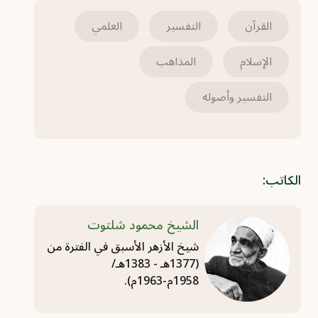
القرآن
التفسير
العلمي
الإسلام
المذاهب
التفسير وأصوله
الكاتب:
الشيخ محمود شلتوت
شيخ الأزهر الأسبق في الفترة من
(1377هـ - 1383هـ/
1958م-1963م).