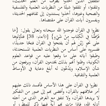
المثقفين الذين أخذوا بطرف من العلم الحديث،
وتلقنوا، أو تلقفوا شيئًا من النظريات العلمية والفلسفية
والصحية وغيرها، أخذوا يستندون إلى ثقافتهم الحديثة،
ويفسرون آيات القرآن على مقتضاها.
نظروا في القرآن فوجدوا الله سبحانه وتعالى يقول: {مَا
فَرَّطْنَا فِي الْكِتَابِ مِنْ شَيْءٍ}
فتأوّلوها
[الأنعام: 38]
على نحوٍ زَيَّن لهم أن يفتحوا في القرآن فتحًا جديدًا،
ففسروه على أساس من النظريات العلمية المستحدثة،
وطبقوا آياته على ما وقعوا عليه من قواعد العلوم
الكونية، وظنوا أنهم بذلك يخدمون القرآن، ويرفعون من
شأن الإسلام، ويَدْعُون له أبلغ دعاية في الأوساط
العلمية والثقافية.
نظروا في القرآن على هذا الأساس فأفسد ذلك عليهم
أمر علاقتهم بالقرآن، وأفضى بهم إلى صور من التفكير
لا يريدها القرآن، ولا تتفق مع الغرض الذي من أجله
أنزله الله، فإذا مرّت بهم آية فيها ذكر للمطر، أو