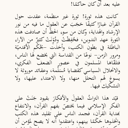
عليه بعد أن كان حاكمًا!
كانت هذه ثورة! ثورة غير منظمة، عقدت حول
القرآن غبارًا كثيفًا حَجَبَ عن العقول ما فيه من نور
الإرشاد والهداية، وكان من سوء الحظّ أن صادفت هذه
الثورة عهد التدوين، فحُفِظَتْ ودُوِّنَتْ كثيرٌ من الآراء
الباطلة في بطون الكتب، وأخذت -بحُكْم الأقدميّة
ومرور الزمن- نوعًا من القداسة التي يخضع لها الناس،
فتلقّاها المسلمون في عصور الضعف الفكري،
والانحلال السياسي كقضايا مُسَلَّمة، وعقائد موروثة لا
يسوغ لهم التحلل منها، ولا الاعتداء عليها، ولا
التشكيك فيها.
قيّد هذا التراثُ العقولَ والأفكارَ بقيود جَنَتْ على
الفكر الإسلامي فيما يختصّ بفهم القرآن، والانتفاع
بهداية القرآن، فجمد الناس على تقليد هذه الكتب
واتخذوها حَكَمًا بينهم، واعتقدوا أنه لا يصح لمؤمن أن