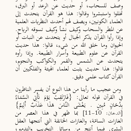
وصف للسحاب، أو حديث عن الرعد أو البرق،
تهللوا واستبشروا وقالوا: هذا هو القرآن يتحدث إلى
العلماء الكونيين، ويصف لهم أحدث النظريات العلمية
عن المطر والسحاب وكيف نشأ وكيف تسوقه الرياح.
وإذا رأوا القرآن يذكر الجبال أو يتحدث عن النبات أو
الحيوان وما خلق الله من شيء، قالوا: هذا حديث
القرآن عن علوم الطبيعة وأسرار الطبيعة. وإذا رأوه
يتحدث عن الشمس والقمر والكواكب والنجوم،
قالوا: هذا حديث يثبت لعلماء الهيئة والفلكيين أن
القرآن كتاب علمي دقيق.
ومن عجيب ما رأينا من هذا النوع أن يفسر الناظرون
في القرآن قوله تعالى: {فَارْتَقِبْ يَوْمَ تَأْتِي السَّمَاءُ
بِدُخَانٍ مُبِينٍ . يَغْشَى النَّاسَ هَذَا عَذَابٌ أَلِيمٌ}
بما ظهر في هذا العصر من
[الدخان: 10-11]
الغازات السامّة، والغازات الخانقة التي أنتجها العقل
البشري فيما أنتج من وسائل التخريب والتدمير،