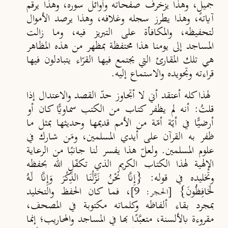
جميلٍ، وهذا يزخرف صفحاته وأوائل سوره، وهذا يرقم
آياته، وهذا يطرز سجله وغلافه، وهذا يرصد الأموال
لتحفيظه، والمكافأة على التبريز فيه، وما زالت
المساجد إلى يومنا هذا محتفظة بمظهر من هذه المظاهر
هي تلك المقارئ التي يجتمع فيها القرّاء يتبادلون فيها
قراءته وتجويده والاستماع إليه.
لهذا كله أعتقد أني لا أتجاوز حدّ القصد والاعتدال إذا
قلتُ: أنه لم يظفر كتاب من الكتب سماويًّا كان أو
أرضيًّا في أيّة أمّة من الأمم قديمها وحديثها بمثل ما
ظفر به القرآن على أيدي المسلمين، ومَن شارك في
علوم المسلمين. ولعلّ هذا يفسر لنا جانبًا من الرعاية
الإلهية لهذا الكتاب الكريم الذي تكفّل الله بحفظه
وتخليده في قوله: {إِنَّا نَحْنُ نَزَّلْنَا الذِّكْرَ وَإِنَّا لَهُ
لَحَافِظُونَ}
، فما كان الحفظ والتخليد
[الحجر: 9]
بمجرد بقاء ألفاظه وكلماته مكتوبة في المصحف،
مقروءة بالألسنة، متعبَّدًا بها في المساجد والمحاريب؛ إنما