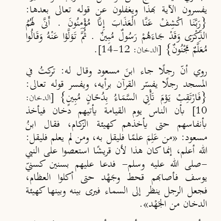
يفسرون الآية بهذا ويغفلون عن قوله تعالى بعدها:
{رَبَّنَا اكْشِفْ عَنَّا الْعَذَابَ إِنَّا مُؤْمِنُونَ . أَنَّى لَهُمُ
الذِّكْرَى وَقَدْ جَاءَهُمْ رَسُولٌ مُبِينٌ . ثُمَّ تَوَلَّوْا عَنْهُ وَقَالُوا
مُعَلَّمٌ مَجْنُونٌ}
.
[الدخان: 12-14]
روي أنّ رجلًا جاء ابنَ مسعود وقال له: تركتُ في
المسجد رجلًا يفسّر القرآن برأيه، ويفسر قوله تعالى:
{فَارْتَقِبْ يَوْمَ تَأْتِي السَّمَاءُ بِدُخَانٍ مُبِينٍ}
[الدخان:
بأن الناس يوم القيامة يأتيهم دخان فيأخذ
10]
بأنفاسهم حتى يأخذهم كهيئة الزكام، فقال ابنُ
مسعود: «من عَلِمَ علمًا فليقل به، ومن لم يعلم فليقل:
الله أعلم، إنما كان هذا لأن قريشًا استعصوا على النبي
-صلى الله عليه وسلم- فدعا عليهم بسنين كسنيّ
يوسف فأصابهم قحط وجَهْد حتى أكلوا العظام،
فجعل الرجل ينظر إلى السماء فيرى بينه وبينها كهيئة
الدخان من الجَهْد».