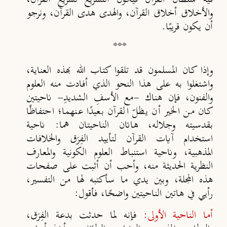
والأخلاق أخلاق القرآن، والهدى هدى القرآن، ونرجو
أن يكون قريبًا.
***
وإذا كان المسلمون قد تلقوا كتاب الله بهذه العناية،
واشتغلوا به على هذا النحو الذي أفادت منه العلوم
والفنون، فإن هناك -مع الأسفِ الشديدِ- ناحيتين
كان من الخير أن يظلّ القرآن بعيدًا عنهما؛ احتفاظًا
بقدسيته وجلاله، هاتان الناحيتان هما: ناحية
استخدام آيات القرآن لتأييد الفِرَق والخلافات
المذهبية، وناحية استنباط العلوم الكونية والمعارف
النظرية الحديثة منه، وأحب أن أثبت على صفحات
هذه المجلة، وبين يدي ما سأكتبه لها من التفسير،
رأيي في هاتين الناحيتين واضحًا، فأقول:
أما الناحية الأولى:
فإنه لما حدثت بدعة الفِرَق،