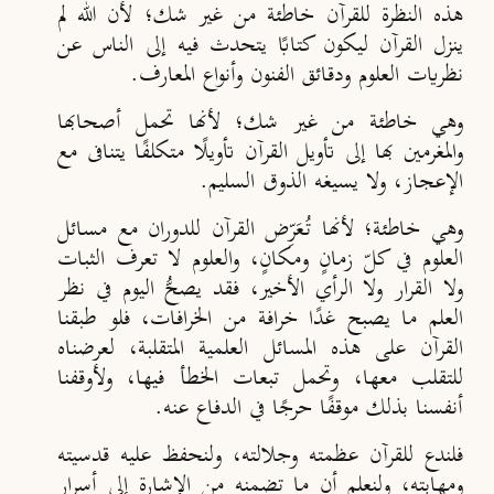
هذه النظرة للقرآن خاطئة من غير شك؛ لأن الله لم
ينزل القرآن ليكون كتابًا يتحدث فيه إلى الناس عن
نظريات العلوم ودقائق الفنون وأنواع المعارف.
وهي خاطئة من غير شك؛ لأنها تحمل أصحابها
والمغرمين بها إلى تأويل القرآن تأويلًا متكلفًا يتنافى مع
الإعجاز، ولا يسيغه الذوق السليم.
وهي خاطئة؛ لأنها تُعَرِّض القرآن للدوران مع مسائل
العلوم في كلّ زمانٍ ومكانٍ، والعلوم لا تعرف الثبات
ولا القرار ولا الرأي الأخير، فقد يصحُّ اليوم في نظر
العلم ما يصبح غدًا خرافة من الخرافات، فلو طبقنا
القرآن على هذه المسائل العلمية المتقلبة، لعرضناه
للتقلب معها، وتحمل تبعات الخطأ فيها، ولأوقفنا
أنفسنا بذلك موقفًا حرجًا في الدفاع عنه.
فلندع للقرآن عظمته وجلالته، ولنحفظ عليه قدسيته
ومهابته، ولنعلم أن ما تضمنه من الإشارة إلى أسرار