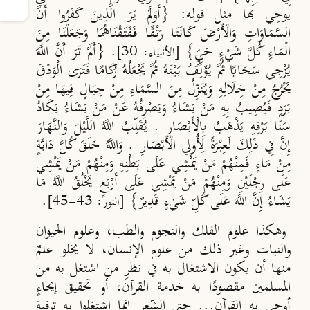
يوحِي بها مثل قوله: {أَوَلَمْ يَرَ الَّذِينَ كَفَرُوا أَنَّ
السَّمَاوَاتِ وَالْأَرْضَ كَانَتَا رَتْقًا فَفَتَقْنَاهُمَا وَجَعَلْنَا مِنَ
الْمَاءِ كُلَّ شَيْءٍ حَيٍّ}
. {أَلَمْ تَرَ أَنَّ اللَّهَ
[الأنبياء: 30]
يُزْجِي سَحَابًا ثُمَّ يُؤَلِّفُ بَيْنَهُ ثُمَّ يَجْعَلُهُ رُكَامًا فَتَرَى الْوَدْقَ
يَخْرُجُ مِنْ خِلَالِهِ وَيُنَزِّلُ مِنَ السَّمَاءِ مِنْ جِبَالٍ فِيهَا مِنْ
بَرَدٍ فَيُصِيبُ بِهِ مَنْ يَشَاءُ وَيَصْرِفُهُ عَنْ مَنْ يَشَاءُ يَكَادُ
سَنَا بَرْقِهِ يَذْهَبُ بِالْأَبْصَارِ . يُقَلِّبُ اللَّهُ اللَّيْلَ وَالنَّهَارَ
إِنَّ فِي ذَلِكَ لَعِبْرَةً لِأُولِي الْأَبْصَارِ . وَاللَّهُ خَلَقَ كُلَّ دَابَّةٍ
مِنْ مَاءٍ فَمِنْهُمْ مَنْ يَمْشِي عَلَى بَطْنِهِ وَمِنْهُمْ مَنْ يَمْشِي
عَلَى رِجْلَيْنِ وَمِنْهُمْ مَنْ يَمْشِي عَلَى أَرْبَعٍ يَخْلُقُ اللَّهُ مَا
يَشَاءُ إِنَّ اللَّهَ عَلَى كُلِّ شَيْءٍ قَدِيرٌ}
.
[النور: 43-45]
وهكذا علوم الفلك والنجوم والطب، وعلوم الحيوان
والنبات وغير ذلك من علوم الإنسان، لا يخلو علمٌ
منها أن يكون الاشتغال به في نظرِ من اشتغل به من
المسلمين مقصودًا به خدمة القرآن، أو تحقيق إيحاءٍ
أوحى به القرآن... حتى الشِّعر إنما اشتغلوا به ترقية