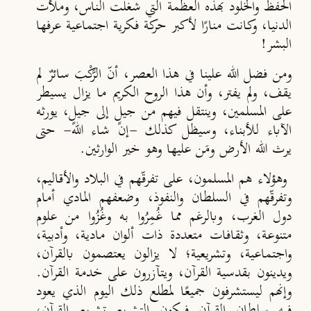
الحفظ والخلود بهذه العظمة التي شغلت الناس، وملأت
الدنيا، وكانت منارًا لأكبر حركة فكرية اجتماعية عرفها
البشر!
ومن فضل الله علينا في هذا العصر، أنّ الرَّكْبَ سائرٌ لم
يقف، ولم يفتر، وأن هذا الروح الكريم ما يزال يسيطر
على المسلمين، وينتقل فيهم من جيلٍ إلى جيلٍ، يورثه
الآباء للأبناء، وسيظل كذلك -إن شاء الله- حتى
يرث الله الأرض ومَن عليها وهو خير الوارثين.
وهؤلاء هم المسلمون، على تفرقّهم في البلاد والأقاليم،
وتفرقّهم في السلطان والنفوذ، وضعفهم المادي أمام
دول الغرب، وبالرغم مما غُمِرُوا به وغُزُوا من علوم
متنوعة، وثقافات متعددة ذات ألوان مادية، وأدبية،
واجتماعية، وتشريعية؛ لا يزالون يعتصمون بالقرآن،
ويدينون بقدسية القرآن، ويتآزرون على خدمة القرآن.
وإنهم ليستشرفون جميعًا لمطلع ذلك اليوم الذي يعود
فيه سلطان القرآن فيكون التشريع تشريع القرآن،