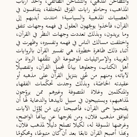
والتطاحن المذهبي، والتشاحن الطائفي، وأخذ أرباب
المذاهب، وحاملو رايات الفِرَق المختلفة، يتنافسون في
العصبيات المذهبية والسياسية؛ امتدت أيديهم إلى
القرآن، فأخذوا يوجِّهون العقول في فهمه وجهات تتفق
وما يريدون، وبذلك تعددت وجهات النظر في القرآن،
واختلفت مسالك الناس في فهمه وتفسيره، وظهرت في
أثناء ذلك ظاهرة خطيرة، هي تفسير القرآن بالروايات
الغريبة، والإسرائيليات الموضوعة التي تلقَّفها الرواة من
أهل الكتاب، وجعلوها بيانًا لمجملِ القرآن، وتفصيلًا
لآياته، ومنهم من عُني بتنزيل القرآن على مذهبه أو
عقيدته الخاصّة، وبذلك وجدت تحكّمات الفقهاء
والمتكلمين وغلاة المتصوفة وغيرهم ممن يروِّجون
لمذاهبهم، ويستبيحون في سبيل تأييدها والدعاية لها أن
يقتحموا حمى القرآن، فأصبحنا نرى مَن يُؤَوِّل الآيات
لتوافق مذهب فلان، ومن يخرجها عن بيانها الواضح،
وغرضها المسوقة له، لكيلا تصلح دليلًا لمذهب فلان،
وبهذا أصبح القرآن تابعًا بعد أن كان متبوعًا، ومحكومًا