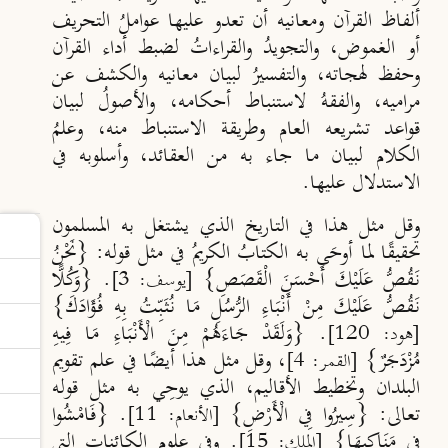
ألفاظ القرآن ومعانيه أن تعدو عليها عواملُ التحريف
أو الغموض، والتجويدُ والقراءاتُ لضبط أداء القرآن
وحفظ لهجاته، والتفسيرُ لبيان معانيه والكشف عن
مراميه، والفقهُ لاستنباط أحكامه، والأصولُ لبيان
قواعد تشريعه العام وطريقة الاستنباط منه، وعلمُ
الكلام لبيان ما جاء به من العقائد، وأسلوبه في
الاستدلال عليها.
وقل مثل هذا في التاريخ الذي يشتغل به المسلمون
تحقيقًا لما أوحَى به الكتابُ الكريمُ في مثل قوله: {نَحْنُ
نَقُصُّ عَلَيْكَ أَحْسَنَ الْقَصَصِ}
. {وَكُلًّا
[يوسف: 3]
نَقُصُّ عَلَيْكَ مِنْ أَنْبَاءِ الرُّسُلِ مَا نُثَبِّتُ بِهِ فُؤَادَكَ}
. {وَلَقَدْ جَاءَهُمْ مِنَ الْأَنْبَاءِ مَا فِيهِ
[هود: 120]
مُزْدَجَرٌ}
، وقل مثل هذا أيضًا في علم تقويم
[القمر: 4]
البلدان وتخطيط الأقاليم، الذي يوحِي به مثل قوله
تعالى: {سِيرُوا فِي الْأَرْضِ}
. {فَامْشُوا
[الأنعام: 11]
فِي مَنَاكِبِهَا}
. وفي علوم الكائنات التي
[الملك: 15]