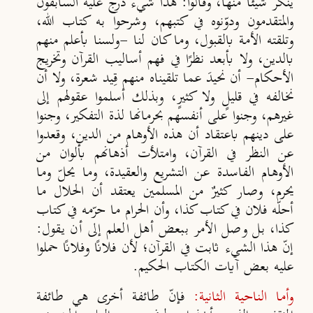
ينكر شيئًا منها، وقالوا: هذا شيء درج عليه السابقون
والمتقدمون ودوّنوه في كتبهم، وشرحوا به كتاب الله،
وتلقته الأمة بالقبول، وما كان لنا -ولسنا بأعلم منهم
بالدين، ولا بأبعد نظرًا في فهم أساليب القرآن وتخريج
الأحكام- أن نحيدَ عما تلقيناه منهم قِيد شعرة، ولا أن
نخالفه في قليلٍ ولا كثيرٍ، وبذلك أسلموا عقولهم إلى
غيرهم، وجنوا على أنفسهم بحرمانها لذة التفكير، وجنوا
على دينهم باعتقاد أن هذه الأوهام من الدين، وقعدوا
عن النظر في القرآن، وامتلأت أذهانهم بألوان من
الأوهام الفاسدة عن التشريع والعقيدة، وما يحلّ وما
يحرم، وصار كثيرٌ من المسلمين يعتقد أن الحلال ما
أحلّه فلان في كتاب كذا، وأن الحرام ما حرّمه في كتاب
كذا، بل وصل الأمر ببعض أهل العلم إلى أن يقول:
إنّ هذا الشيء ثابت في القرآن؛ لأن فلانًا وفلانًا حملوا
عليه بعض آيات الكتاب الحكيم.
وأما الناحية الثانية:
فإنّ طائفة أخرى هي طائفة