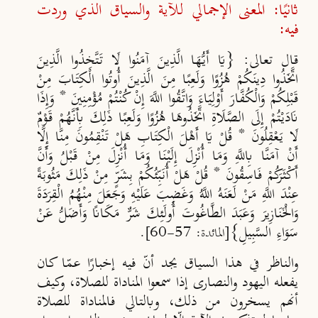
ثانيًا: المعنى الإجمالي للآية والسياق الذي وردت
فيه:
قال تعالى: {يَا أَيُّهَا الَّذِينَ آمَنُوا لَا تَتَّخِذُوا الَّذِينَ
اتَّخَذُوا دِينَكُمْ هُزُوًا وَلَعِبًا مِنَ الَّذِينَ أُوتُوا الْكِتَابَ مِنْ
قَبْلِكُمْ وَالْكُفَّارَ أَوْلِيَاءَ وَاتَّقُوا اللَّهَ إِنْ كُنْتُمْ مُؤْمِنِينَ * وَإِذَا
نَادَيْتُمْ إِلَى الصَّلَاةِ اتَّخَذُوهَا هُزُوًا وَلَعِبًا ذَلِكَ بِأَنَّهُمْ قَوْمٌ
لَا يَعْقِلُونَ * قُلْ يَا أَهْلَ الْكِتَابِ هَلْ تَنْقِمُونَ مِنَّا إِلَّا
أَنْ آمَنَّا بِاللَّهِ وَمَا أُنْزِلَ إِلَيْنَا وَمَا أُنْزِلَ مِنْ قَبْلُ وَأَنَّ
أَكْثَرَكُمْ فَاسِقُونَ * قُلْ هَلْ أُنَبِّئُكُمْ بِشَرٍّ مِنْ ذَلِكَ مَثُوبَةً
عِنْدَ اللَّهِ مَنْ لَعَنَهُ اللَّهُ وَغَضِبَ عَلَيْهِ وَجَعَلَ مِنْهُمُ الْقِرَدَةَ
وَالْخَنَازِيرَ وَعَبَدَ الطَّاغُوتَ أُولَئِكَ شَرٌّ مَكَانًا وَأَضَلُّ عَنْ
سَوَاءِ السَّبِيلِ}
[المائدة: 57-60].
والناظر في هذا السياق يجد أنّ فيه إخبارًا عمّا كان
يفعله اليهود والنصارى إذا سمعوا المناداة للصلاة، وكيف
أنهم يسخرون من ذلك، وبالتالي فالمناداة للصلاة