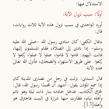
الاستدلال فيها:
أولًا: سبب نزول الآية:
أورد الواحدي في سبب نزول هذه الآية ثلاث روايات،
قال:
«قال الكلبي: كان منادي رسول الله -صلى الله عليه
وسلم- إذا نادى إلى الصلاة، فقام المسلمون إليها،
قالت اليهود: قاموا لا قاموا، صلوا لا صلوا، ركعوا لا
ركعوا. على طريق الاستهزاء والضحك، فأنزل الله تعالى
هذه الآية.
قال السدي: نزلت في رجل من نصارى المدينة كان
إذا سمع المؤذن يقول: أشهد أن محمدًا رسول الله، قال:
حُرِّق الكاذب. فدخل خادمه بنار ذات ليلة وهو نائم
وأهله نيام، فطارت منها شرارة في البيت فاحترق هو
وأهله
[13]
.