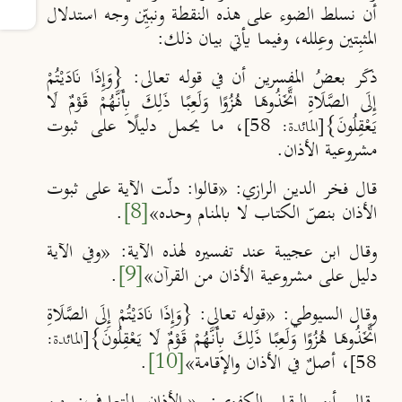
أن نسلط الضوء على هذه النقطة ونبيِّن وجه استدلال
المثبِتين وعِلله، وفيما يأتي بيان ذلك:
ذكَر بعضُ المفسرين أن في قوله تعالى: {وَإِذَا نَادَيْتُمْ
إِلَى الصَّلَاةِ اتَّخَذُوهَا هُزُوًا وَلَعِبًا ذَلِكَ بِأَنَّهُمْ قَوْمٌ لَا
يَعْقِلُونَ}
، ما يحمل دليلًا على ثبوت
[المائدة: 58]
مشروعية الأذان.
قال فخر الدين الرازي: «قالوا: دلّت الآية على ثبوت
الأذان بنصّ الكتاب لا بالمنام وحده»
[8]
.
وقال ابن عجيبة عند تفسيره لهذه الآية: «وفي الآية
دليل على مشروعية الأذان من القرآن»
[9]
.
وقال السيوطي: «قوله تعالى: {وَإِذَا نَادَيْتُمْ إِلَى الصَّلَاةِ
اتَّخَذُوهَا هُزُوًا وَلَعِبًا ذَلِكَ بِأَنَّهُمْ قَوْمٌ لَا يَعْقِلُونَ}
[المائدة:
، أصلٌ في الأذان والإقامة»
[10]
.
58]