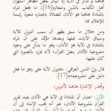
هاهنا لم تذكر في الآية إلّا لبيان بعض مظاهر استهزاء
أهل الكتاب بالدّين وشعائره
[16]
، ما يجعل المراد
بالمناداة هاهنا هو الأذان للصلاة باعتباره شعيرة رئيسة
للإعلام بها.
ومن خلال ما سبق يظهر أن سبب النزول للآية
وسياق الآيات قبلها وبعدها مؤكِّد على أن المراد
بالمناداة في الآية هو الأذان، وهو ما يدلّل على وجود
مشروعية للأذان بنصّ القرآن؛ لأنه قرّره بالصورة التي
كان عليها.
قال وليّ الدين العراقي: «فنزول الآية على وفق ما فعل
دليل على مشروعيته»
[17]
.
وتجدر الإشارة هاهنا لأمرين:
الأول
:
اعتبار أن المناداة في الآية هي الأذان يفيد تقرير
القرآن لمشروعية الأذان، غير أنه يجب الإنباه إلى أن
الأذان شرع في أصله بالسُّنّة، وأن القرآن قرّر هذه