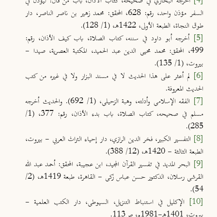
[4]
أخرجه البخاري في صحيحه، كتاب الأذان، باب من قال: ليؤذن في
السفر مؤذن واحد، رقم: 628، المحقق: محمد زهير بن ناصر الناصر، دار
طوق النجاة، الطبعة الأولى، 1422هـ، (1/ 128).
[5]
أخرجه أبو داود في سننه، كتاب الصلاة، باب كيف الأذان، رقم:
499، المحقق: محمد محيي الدين عبد الحميد، المكتبة العصرية، صيدا -
بيروت، (1/ 135).
[6]
لم أعثر على هذا الحديث لا في مسند البزار ولا في غيره من كتب
الحديث المعروفة.
[7]
الفقه الإسلامي وأدلته، وهبة الزحيلي، (1/ 692). والحديث أخرجه
مسلم في صحيحه، كتاب الصلاة، باب بدء الأذان، رقم: 377، (1/
285).
[8]
التفسير الكبير، فخر الدين الرازي، دار إحياء التراث العربي - بيروت،
الطبعة الثالثة - 1420هـ، (12/ 388).
[9]
البحر المديد في تفسير القرآن المجيد، ابن عجيبة، المحقق: أحمد عبد الله
القرشي رسلان، الدكتور حسن عباس زكي - القاهرة، طبعة 1419هـ، (2/
54).
[10]
الإكليل في استنباط التنزيل، السيوطي، دار الكتب العلمية -
بيروت، 1401هـ-1981م، ص113.