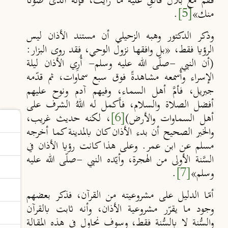
فَقُمْ مع بلال فألقِ عليه ما رأيتَ، فإنه أندَى صوتًا
منك»
[5]
.
وذكر الدكتور وهبه الزحيلي أن مستند الأذان ليس
الرؤيا فقط، «بل وافقها نزول الوحي، فقد روى البزار:
(أن النبي -صلّى الله عليه وسلم- أُرِي الأذان ليلة
الإسراء وأُسمعه مشاهدةً فوق سبع سماوات، ثم قدّمه
جبريل، فأمَّ أهل السماء، وفيهم آدم ونوح عليهم
أفضل الصلاة والسلام، فأَكمل له اللهُ الشرف على
أهل السماوات والأرض)
[6]
، لكنه حديث غريب،
والخبر الصحيح أن بدء الأذان كان بالمدينة كما أخرجه
مسلم عن ابن عمر. وعلى هذا كانت رؤيا الأذان في
السَّنة الأولى من الهجرة، وأيّده النبي -صلّى الله عليه
وسلم»
[7]
.
أمّا الدليل على مشروعيته من القرآن، فذكر بعضهم
وجود ما يقرّر مشروعية الأذان، وأنه ثابت بالقرآن
والسُّنة لا بالسُّنة فقط، وسوف نحاول في هذه المقالة