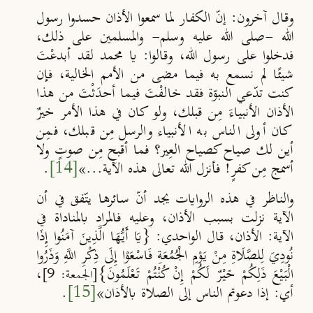
وقال آخرون: إنّ الكفار لما سمعوا الأذان حسدوا رسول
الله -صلى الله عليه وسلم- والمسلمين على ذلك،
فدخلوا على رسول الله، وقالوا: يا محمد لقد أبدعْتَ
شيئًا لم نسمع به فيما مضى من الأمم الخالية، فإن
كنت تدّعي النبوّة فقد خالفْتَ فيما أحدَثْتَ من هذا
الأذان الأنبياءَ مِن قبلك، ولو كان في هذا الأمر خيرٌ
كان أولى الناس به الأنبياء والرسل مِن قبلك، فمِن
أين لك صياح كصياح العِير؟ فما أقبح مِن صوتٍ ولا
أسمج مِن كفرٍ! فأنزل الله تعالى هذه الآية...»
[14]
.
والناظر في هذه الروايات يجد أنّ سائرها يتّفق في أن
الآية نزلت بسبب الأذان، وعليه فالمراد بالمناداة في
الآية: الأذان، قال الواحدي:
{يَا أَيُّهَا الَّذِينَ آمَنُوا إِذَا
نُودِيَ لِلصَّلَاةِ مِنْ يَوْمِ الْجُمُعَةِ فَاسْعَوْا إِلَى ذِكْرِ اللَّهِ وَذَرُوا
الْبَيْعَ ذَلِكُمْ خَيْرٌ لَكُمْ إِنْ كُنْتُمْ تَعْلَمُونَ}
،
[الجمعة: 9]
أي: إذا دعوتم الناس إلى الصلاة بالأذان»
[15]
.