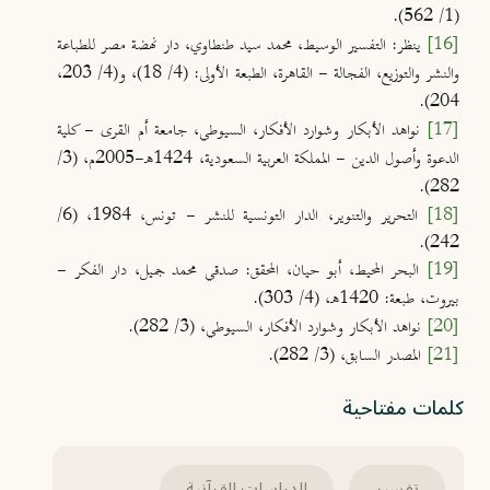
(1/ 562).
[16]
ينظر: التفسير الوسيط، محمد سيد طنطاوي، دار نهضة مصر للطباعة
والنشر والتوزيع، الفجالة - القاهرة، الطبعة الأولى: (4/ 18)، و(4/ 203،
204).
[17]
نواهد الأبكار وشوارد الأفكار، السيوطي، جامعة أم القرى - كلية
الدعوة وأصول الدين - المملكة العربية السعودية، 1424هـ-2005م، (3/
282).
[18]
التحرير والتنوير، الدار التونسية للنشر - تونس، 1984، (6/
242).
[19]
البحر المحيط، أبو حيان، المحقق: صدقي محمد جميل، دار الفكر -
بيروت، طبعة: 1420هـ، (4/ 303).
[20]
نواهد الأبكار وشوارد الأفكار، السيوطي، (3/ 282).
[21]
المصدر السابق، (3/ 282).
كلمات مفتاحية
تفسير
الدراسات القرآنية