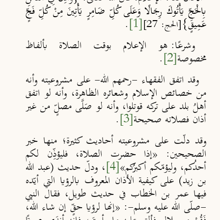
بِالْحَجِّ يَأْتُوكَ رِجَالًا وَعَلَى كُلِّ ضَامِرٍ يَأْتِينَ مِنْ كُلِّ فَجٍّ
عَمِيقٍ}
[1]
.
[الحج: 27]
وشرعًا:
هو الإعلام بوقت الصلاة بألفاظ
مخصوصة
[2]
.
وقد اتفق الفقهاء -رحمهم الله- على مشروعيته وأنه
من خصائص الإسلام وشعائره الظاهرة، وأنه لو اتفق
أهلُ بلد على تركه قوتلوا، وأنه لو صَلَّى مصلٍّ من غير
أذان فصلاته صحيحة
[3]
.
وقد دلّت على مشروعيته أحاديث كثيرة؛ منها خبر
الصحيحين: «إذا حضرت الصلاة، فليؤذِّن لكم
أحدُكم، وليؤمّكم أكبرُكم»
[4]
، ودلّ حديث (عبد الله
بن زيد) على كيفية الأذان المعروف بالرؤيا التي أيّده
فيها عمر بن الخطاب في حديث طويل، فقال النبي
-صلّى الله عليه وسلم-: «إنها لرؤيا حقٍّ إن شاء الله،