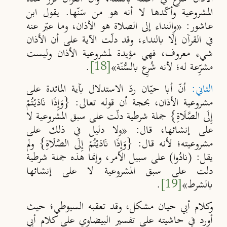
المشروعية وأكّدها لا أنه هو من سَنّها. يقول ابن
عاشور: «والنداء إلى الصلاة هو الأذان، وما عبّر عنه
في القرآن إلّا بالنداء، وقد دلّت الآية على أن الأذان
شيء معروف، فهي مؤيدة لمشروعية الأذان وليست
مشرِّعة له؛ لأنه شُرِع بالسُّنّة»
[18]
.
الثاني
:
أنّ أبا حيّان ردّ الاستدلال بآية المائدة على
مشروعية الأذان، بحجة أن قوله تعالى:
{وَإِذَا نَادَيْتُمْ
إِلَى الصَّلَاةِ} جملة شرطية دلّت على سبق المشروعية لا
على إنشائها، قال: «ولا دليل في ذلك على
مشروعيته؛ لأنه قال:
{وَإِذَا نَادَيْتُمْ إِلَى الصَّلَاةِ} ولم
يقل: (نادُوا) على سبيل الأمر، وإنما هذه جملة شرطية
دلت على سبق المشروعية لا على إنشائها
بالشرط»
[19]
.
وكلام أبي حيان مشكل، وقد تعقبه السيوطي؛ حيث
أورد في حاشيته على تفسير البيضاوي على كلام أبي