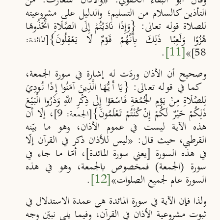
وقال أبو البقاء الكفوي: «والأذان المتعارف: من
التأذين كالسلام من التسليم؛ والدليل على مشروعيته
للصلاة قوله تعالى: {وَإِذَا نَادَيْتُمْ إِلَى الصَّلَاةِ اتَّخَذُوهَا
هُزُوًا وَلَعِبًا ذَلِكَ بِأَنَّهُمْ قَوْمٌ لَا يَعْقِلُونَ}
[المائدة:
.
[11]
»
58]
وصحيح أن الأذان وردَت له إشارة في سورة الجمعة،
كما في قوله تعالى: {يَا أَيُّهَا الَّذِينَ آمَنُوا إِذَا نُودِيَ
لِلصَّلَاةِ مِنْ يَوْمِ الْجُمُعَةِ فَاسْعَوْا إِلَى ذِكْرِ اللَّهِ وَذَرُوا الْبَيْعَ
ذَلِكُمْ خَيْرٌ لَكُمْ إِنْ كُنْتُمْ تَعْلَمُونَ}
، إلّا أن
[الجمعة: 9]
هذه الآية ليست في عموم الأذان، وهو ما بيّنه
القرطبي، حيث قال: «ليس للأذان ذكر في القرآن إلّا
في هذه السورة [يعني سورة المائدة]، أمّا ما جاء في
سورة (الجمعة) فمخصوص بالجمعة، وهو في هذه
السورة عام لجميع الصلوات»
[12]
.
ولذا فإن الآية في سورة المائدة هي عمدة الاستدلال في
ثبوت مشروعية الأذان في القرآن، وفيما يلي نبيِّن وجه