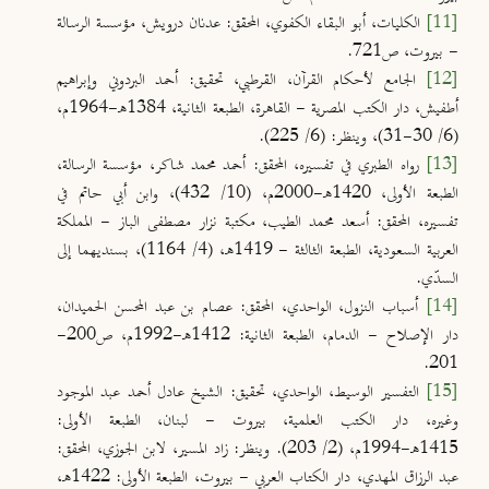
[11]
الكليات، أبو البقاء الكفوي، المحقق: عدنان درويش، مؤسسة الرسالة
- بيروت، ص721.
[12]
الجامع لأحكام القرآن، القرطبي، تحقيق: أحمد البردوني وإبراهيم
أطفيش، دار الكتب المصرية - القاهرة، الطبعة الثانية، 1384هـ-1964م،
(6/ 30-31)، وينظر: (6/ 225).
[13]
رواه الطبري في تفسيره، المحقق: أحمد محمد شاكر، مؤسسة الرسالة،
الطبعة الأولى، 1420هـ-2000م، (10/ 432)، وابن أبي حاتم في
تفسيره، المحقق: أسعد محمد الطيب، مكتبة نزار مصطفى الباز - المملكة
العربية السعودية، الطبعة الثالثة - 1419هـ، (4/ 1164)، بسنديهما إلى
السدّي.
[14]
أسباب النزول، الواحدي، المحقق: عصام بن عبد المحسن الحميدان،
دار الإصلاح - الدمام، الطبعة الثانية: 1412هـ-1992م، ص200-
201.
[15]
التفسير الوسيط، الواحدي، تحقيق: الشيخ عادل أحمد عبد الموجود
وغيره، دار الكتب العلمية، بيروت - لبنان، الطبعة الأولى:
1415هـ-1994م، (2/ 203). وينظر: زاد المسير، لابن الجوزي، المحقق:
عبد الرزاق المهدي، دار الكتاب العربي - بيروت، الطبعة الأولى: 1422هـ،