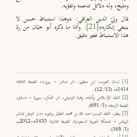
ومليح، وله دلائل تدعمه وتقوّيه.
قال وليّ الدين العراقي: «وهذا استنباط حسن لا
ينبغي إنكاره»
[21]
. وأمّا ما ذكره أبو حيّان من ردّ
هذا الاستنباط فغير دقيق.
[1]
لسان العرب، ابن منظور، دار صادر - بيروت، الطبعة الثالثة:
1414هـ، (13/ 12).
[2]
الفقه الإسلامي وأدلته، وهبة الزحيلي، دار الفكر، سورية - دمشق،
الطبعة الرابعة، (1/ 691).
[3]
ينظر: الفقه الميسر، عبد الله بن محمد الطيّار وغيره، مدار الوطن للنشر
الرياض - المملكة العربية السعودية، الطبعة الثانية: 1433هـ-2012م،
(1/ 165).