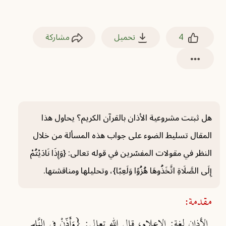
4
تحميل
مشاركة
هل ثبتت مشروعية الأذان بالقرآن الكريم؟ يحاول هذا
المقال تسليط الضوء على جواب هذه المسألة من خلال
النظر في مقولات المفسّرين في قوله تعالى: {وَإِذَا نَادَيْتُمْ
إِلَى الصَّلَاةِ اتَّخَذُوهَا هُزُوًا وَلَعِبًا}، وتحليلها ومناقشتها.
مقدمة:
الأذان لغة:
الإعلام، قال الله تعالى:
{وَأَذِّنْ فِي النَّاسِ