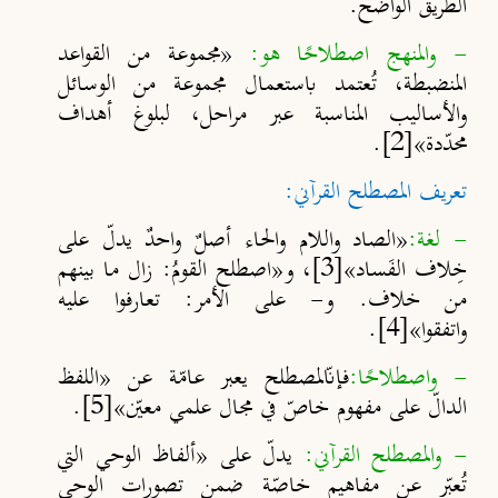
الطريق الواضح.
- والمنهج اصطلاحًا هو:
«مجموعة من القواعد
المنضبطة، تُعتمد باستعمال مجموعة من الوسائل
والأساليب المناسبة عبر مراحل، لبلوغ أهداف
محدّدة»
[2]
.
تعريف المصطلح القرآني:
- لغة:
«الصاد واللام والحاء أصلٌ واحدٌ يدلّ على
خِلاف الفَساد»
[3]
، و«اصطلح القومُ: زال ما بينهم
من خلاف. و- على الأمر: تعارفوا عليه
واتفقوا»
[4]
.
- واصطلاحًا:
فإنّالمصطلح يعبر عامّة عن «اللفظ
الدالّ على مفهوم خاصّ في مجال علمي معيّن»
[5]
.
- والمصطلح القرآني:
يدلّ على «ألفاظ الوحي التي
تُعبِّر عن مفاهيم خاصّة ضمن تصورات الوحي