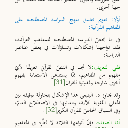
جهة أخرى.
أوّلًا: تقويم تطبيق منهج الدراسة المصطلحية على
المفاهيم القرآنية:
في ما يخصّ الدراسة المصطلحية للمفاهيم القرآنية،
فقد تواجهنا إشكالات وتساؤلات في بعض عناصر
الدراسة:
ففي التعريف:
لا نجد في النصّ القرآني تعريفًا لأيّ
مفهوم من المفاهيم، ممّا يستدعي الاستعانة بفهوم
أخرى شارحة ومُفسِّرة للقرآن
[31]
.
وقد تجاوز د. الينبعي هذا الإشكال بمحاولة توفيقه بين
المعاني اللغوية للآية، ومعانيها في الاصطلاح العامّ،
وفي السياق الخاصّ للقرآن الكريم
[32]
.
أمّا الصفات:
فإنّ أنواعها الثلاثة لا تَطَّرِد في المفاهيم