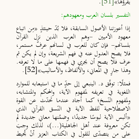
يقرؤها
»
[51]
.
التفسير بلسان العرب ومعهودهم:
إذا أعوزتنا الأصول السابقة، فلا بُدّ حينئذٍ «مِن اتباع
معهود الأميين -وهم العرب الذين نزل القرآن
بلسانهم- فإن كان للعرب في لسانهم عرفٌ مستمر،
فلا يصح العدول عنه في فهم الشريعة، وإن لم يكن ثم
عرف فلا يصح أن يجري في فهمها على ما لا تعرفه.
وهذا جارٍ في المعاني، والألفاظ، والأساليب»
[52]
.
فمثلًا: توفَّق د. الينبعي إلى حدٍّ ما في استيعابه للموارد
اللغوية في تعريفه لمفهوم الآية، والمحكم والمتشابه،
ولمفهوم النّسخ؛ كما أجاد عندما تحدّث عن القوة
الاصطلاحية للفظ الآية في النّسق القرآني الذي
«ألبس الآية لبوسًا جديدًا، وضمَّنها معاني جديدة لم
تكن معروفة عند أهل الجاهلية(...)، لذلك وجبَ
على من يتصدّى للقول في الكتاب العزيز أنْ يُحيط