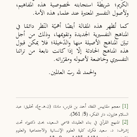
الكريم؛ شريطةَ استجابته لخصوصية هذه المفاهيم،
ولأصول التفسير المعتبرة عند علماء هذه الأمة.
كما تُظهر هذه المقالة أيضًا أهميّة النّظر دائمًا في
المناهج التفسيرية الجديدة وتقويمها، وذلك من أجل
تبيّن المناهج الأصيلة منها والدّخيلة؛ فلا يمكن قبول
هذه المناهج الحادثة إلّا إذا كانت نابعة من تراثنا
التفسيري وخاضعة لأصوله ومقرّراته.
والحمد لله ربّ العالمين.
[1]
معجم مقاييس اللغة، أحمد بن فارس، مادة: (ن.هـ.ج)، تحقيق: عبد
السلام هارون، دار الفكر، (5/ 361).
[2]
المنهج القرآني في بناء العقيدة، قاسمي السعيد، بحث دكتوراه تحت
إشراف: د. سعيد فكرة، كلية العلوم الإنسانية والاجتماعية والعلوم