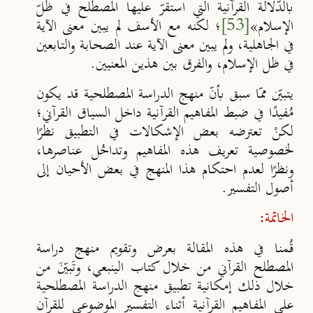
بالدّلالة القرآنية التي استقرّ عليها المصطلح في ظلّ
الإسلام»
[53]
؛ لكنه مع الأسف لم يبين معنى الآية
في الجاهلية، ولم يبين معنى الآية عند الصحابة والتابعين
في ظل الإسلام، والفرق بين هذين المعنيين.
يتبيّن ممّا سبق بأنّ منهج الدراسة المصطلحية قد يكون
مُفيدًا في ضبط المفاهيم القرآنية داخل السياق القرآني؛
لكنْ تعترضه بعض الإشكالات في التطبيق نظرًا
لخصوصية تعريف هذه المفاهيم وتداخُل عناصرها،
ونظرًا لعدم احتكام هذا المنهج في بعض الأحيان إلى
أصول التفسير.
الخاتمة:
قُمنا في هذه المقالة بعرض وتقويم منهج دراسة
المصطلح القرآني من خلال كتاب الينبعي، وتَبيّنَ من
خلال ذلك إمكانية تطبيق منهج الدراسة المصطلحية
على المفاهيم القرآنية أثناء التفسير الموضوعي للقرآن