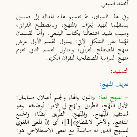
أمحمّد الينبعي.
وفي هذا السياق، تمّ تقسيم هذه المقالة إلى
قسمين
يسبقهُما
تمهيد
يُعرِّف بالمنهج، وبالمصطلح القرآني،
وسبب تقييد اشتغالنا بكتاب الينبعي. وأمّا القسمان
فهُما على الشكل الآتي: يتناول القسم الأول عرض
منهج المصطلح القرآني، ويتناول القسم الثاني تقويم
منهج الدراسة المصطلحية للقرآن الكريم.
التمهيد:
تعريف المنهج:
- المنهج لغة:
«النون والهاء والجيم أصلان متباينان:
الأول النَّهْج، الطّريق. ونَهَج لي الأمر: أوضَحَه. وهو
مُستقيم المِنْهاج. والمَنْهج: الطَّريق أيضًا، والجمع
المناهج. والآخر الانقطاع»
[1]
؛ أي إنّ المعنى اللغوي
للمنهج الذي له مناسبة مع المعنى الاصطلاحي هو: