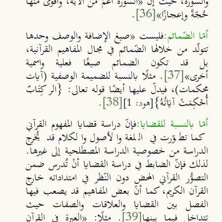
والسورة، حيث إنّ
«
السورة أعمّ من الآية، وأقوى منها
حُجّةً وإعجازًا
»
[36]
.
أمّا الضّمائم:
فليست
«
صيغ الإضافة والوصف وحدها
تتولّد من خلالها الضّمائم في مجال المفاهيم القرآنية،
بل قد تكون الضمائم صيغًا فعلية واسمية
أخرى
»
[37]
. مثلًا بالنسبة للضميمة الوصفية (آيات
محكمات)، فيدل
عليها أيضًا قوله تعالى: {الر كِتَابٌ
أُحْكِمَتْ آيَاتُهُ}
[38]
.
[هود: 1]
أمّا بالنسبة للقضايا:
فإنّ دراسة قضايا المفهوم القرآني
كما تطوّرت في اللغة والأصول والكلام قد يُخرج
الدراسة من خصوصية الدراسة المصطلحية إلى غيرها.
لذلك فإنّ الضابط في دراسة القضايا أنْ تُدرس ضمن
التصوُّر القرآني المحض دون النّظر في امتداداته خارج
القرآن الكريم، كما أنّ بعض المفاهيم قد يصعب فيها
الفصل بين القضايا والعلاقات والصفات حيث
تتداخل فيما بينها
[39]
. مثلًا:
«
العبرة في القرآن