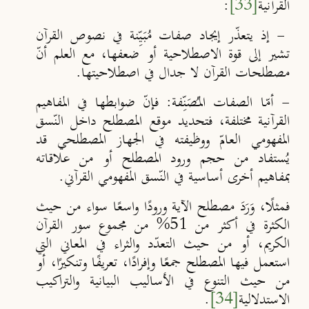
القرآنية
[33]
:
- إذ يتعذّر إيجاد صفات مُبَيِّنة في نصوص القرآن
تشير إلى قوة الاصطلاحية أو ضعفها، مع العلم أنّ
مصطلحات القرآن لا جدال في اصطلاحيتها.
- أمّا الصفات المـُصَنِّفة:
فإنّ ضوابطها في المفاهيم
القرآنية مختلفة، فتحديد موقع المصطلح داخل النّسق
المفهومي العامّ ووظيفته في الجهاز المصطلحي قد
يُستفاد من حجم ورود المصطلح أو من علاقاته
بمفاهيم أخرى أساسية في النّسق المفهومي القرآني.
فمثلًا، وَرَدَ مصطلح الآية ورودًا واسعًا سواء من حيث
الكثرة في أكثر من 51% من مجموع سور القرآن
الكريم، أو من حيث التعدّد والثراء في المعاني التي
استعمل فيها المصطلح جمعًا وإفرادًا، تعريفًا وتنكيرًا، أو
من حيث التنوع في الأساليب البيانية والتراكيب
الاستدلالية
[34]
.