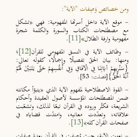
ومن خصائص وَصِفات "الآية":
- موقع الآية داخل أسرتها المفهومية: فهي «تشكل
مع مصطلحات الكتاب والسورة والكلمة شجرة
مفهومية وارفة الظلال»
[11]
.
- وظائف الآية في النسق المفهومي للقرآن
[12]
؛
ومنها: بيان الحقّ تفصيلًا وإجمالًا، كقوله تعالى:
{سَنُرِيهِمْ آيَاتِنَا فِي الْآفَاقِ وَفِي أَنفُسِهِمْ حَتَّى يَتَبَيَّنَ لَهُمْ
أَنَّهُ الْحَقُّ}
[فصلت: 53].
- القوة الاصطلاحية لمفهوم الآية الذي «يتبوّأ مكانته
ضمن المصطلحات المؤسسة لأصول العقيدة وأحكام
الشريعة، فكثُر وروده في القرآن تبعًا لذلك، وتشعّبت
علاقاته، وتعدّدت معانيه، وامتدّت قضاياه في
صفحات القرآن كله»
[13]
.
- نعوت الآية، حيث وُصِفت في القرآن بعدة صفات