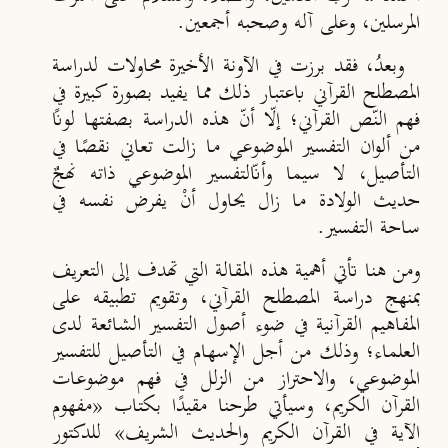
المرسلين، وعلى آله وصحبه أجمعين.
وبعدُ، فقد برزت في الآونة الأخيرة محاولات لدراسة
المصطلح القرآني باعتبار ذلك مما يفيد بصورة كبيرة في
فهم النّص القرآني؛ إلّا أنّ هذه الدراسة بصفتها لونًا
من ألوان التفسير الموضوعي ما زالت تعاني نقصًا في
التأصيل، لا سيما وأنّ
التفسير الموضوعي ذاته نهجٌ
حديث الولادة ما زال يحاول أنْ يفرض نفسه في
ساحة التفسير.
ومن هنا تأتي أهمية هذه المقالة التي تهدف إلى التعريف
بمنهج دراسة المصطلح القرآني، وتقويم تطبيقه على
المفاهيم القرآنية في ضوء أصول التفسير الشائعة لدى
العلماء؛ وذلك من أجل الإسهام في التأصيل للتفسير
الموضوعي، والاحتراز من الزلل في فهم موضوعات
القرآن الكريم، وسيأتي طرحنا مقيدًا بكتاب
«مفهوم
الآية في القرآن الكريم والحديث الشريف»
للدكتور