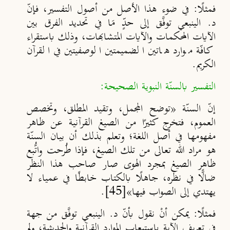
فمثلًا: في ضوء هذا الأصل من أصول التفسير، فإنّ
د. الينبعي توفَّق إلى حدٍّ مَا في تحديد الفرق بين
الآيات المحكمات والآيات المتشابهات، وذلك باستقراء
كافّة موارد هاتين الضميمتين الوصفيتين في القرآن
الكريم.
التفسير بالسنّة النبوية الصحيحة:
إنّ السنّة «توضح المجمل، وتقيد المطلق، وتخصص
العموم، فتخرج كثيرًا من الصيغ القرآنية عن ظاهر
مفهومها في أصل اللغة؛ وتعلم بذلك أن بيان السن
ة
هو مراد الله تعالى من تلك الصيغ، فإذا طُرحت واتُّبع
ظاهر الصيغ بمجرد الهوى صار صاحب هذا النظر
ضالًّا في نظره، جاهلًا بالكتاب خابطًا في عمياء لا
يهتدي إلى الصواب فيها
»
[45]
.
فمثلًا: يمكن أنْ نقول بأنّ د. الينبعي توفَّق من جهة
في تعريف الآية باستيعاب الموارد القرآنية والحديثية، ولم