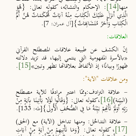
منها
[14]
: الإحكام والتشابُه، كقوله تعالى: {هُوَ
الَّذِي أَنزَلَ عَلَيْكَ الْكِتَابَ مِنْهُ آيَاتٌ مُّحْكَمَاتٌ هُنَّ أُمُّ
الْكِتَابِ وَأُخَرُ مُتَشَابِهَاتٌ}
[آل عمران: 7].
العلاقات:
إنّ الكشف عن طبيعة علاقات المصطلح القرآني
«بالأسرة المفهومية التي ينتمي إليها، قد تزيد دلالته
ظهورًا وبيانًا؛ إذ الألفاظ بعلاقاتها تظهر وتبين»
[15]
.
ومن علاقات "الآية":
- علاقة الترادف:وممّا اعتبر مرادفًا للآية مصطلح
(البيِّنة)
[16]
،كقوله تعالى: {وَقَالُوا لَوْلَا يَأْتِينَا بِآيَةٍ مِنْ
رَبِّهِ أَوَلَمْ تَأْتِهِمْ بَيِّنَةُ مَا فِي الصُّحُفِ الْأُولَى}
[طه: 133].
- علاقة التداخُل: ومنها تداخل (الآية) مع (الحق)
[17]
، كقوله تعالى: {وَمَا تَأْتِيهِمْ مِنْ آيَةٍ مِنْ آيَاتِ