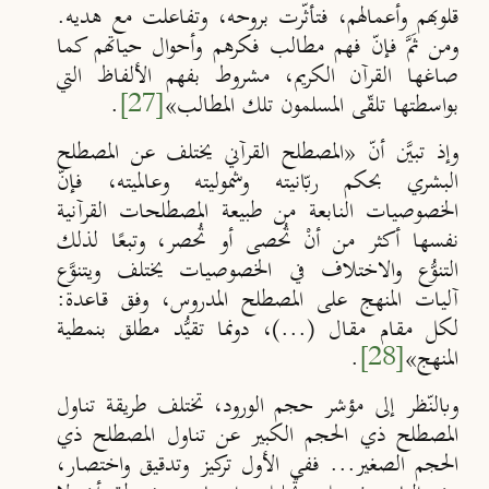
قلوبهم وأعمالهم، فتأثّرت بروحه، وتفاعلت مع هديه.
ومن ثَمَّ فإنّ فهم مطالب فكرهم وأحوال حياتهم كما
صاغها القرآن الكريم، مشروط بفهم الألفاظ التي
بواسطتها تلقّى المسلمون تلك المطالب
»
[27]
.
وإذ تبيَّن أنّ «المصطلح القرآني يختلف عن المصطلح
البشري بحكم ربّانيته وشموليته وعالميته، فإنّ
الخصوصيات النابعة من طبيعة المصطلحات القرآنية
نفسها أكثر من أنْ تُحصى أو تُحصر، وتبعًا لذلك
التنوُّع والاختلاف في الخصوصيات يختلف ويتنوَّع
آليات المنهج على المصطلح المدروس، وفق قاعدة:
لكل مقام مقال (...)، دونما تقيُّد مطلق بنمطية
المنهج
»
[28]
.
وبالنّظر إلى مؤشر حجم الورود، تختلف طريقة تناول
المصطلح ذي الحجم الكبير عن تناول المصطلح ذي
الحجم الصغير... ففي الأول تركيز وتدقيق واختصار،