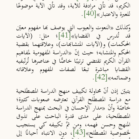
الكريم، قد تأتي مرادفة للآية، وقد تأتي الآية موضوعًا
للعبرة والاعتبار
»
[40]
.
وكذلك «النعوت والعيوب التي يوصف بها مفهوم معيّن
قد تُدرس في القضايا»
[41]
؛ مثل: (الآيات
المحكمات) و(الآيات المتشابهات)، وعلاقتهما بقضية
المحكم والمتشابه؛ حيث إنّ
«
الدراسة المفهومية لمفاهيم
القرآن الكريم تقتضي ترتيبًا خاصًّا في عناصرها تُرتّبفيه
القضايا مباشرة تبعًا لصفات المفهوم وعلاقاته
وضمائمه
»
[42]
.
يتبيّن إذن أنّ محاولة تكييف منهج الدراسة المصطلحية
مع دراسة المصطلح القرآني تعترضه صعوبات كثيرة؛
خاصّة وأنّ «مدار الإحسان في البحث بمنهج الدراسة
المصطلحية، على مدى قدرة الباحث على تذوق
المنهج وحسن فهمه، ومن ثمَّ تكييفه كي يستجيب
لخصوصية المصطلح»
[43]
، دون الانتباه أحيانًا إلى