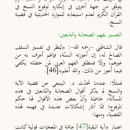
يتوفّق من جهة أخرى في إنكاره لوقوع النسخ في
القرآن الكريم لعدم استيعابه للموارد الحديثية في قضية
النسخ.
التفسير بفهم الصحابة والتابعين:
قال الشاطبي -رحمه الله-: «يُنظر في تفسير السلف
الصالح له، إن أعوزته السنّة، فإنهم أعرف به من
غيرهم، وإلّا فمطلق الفهم العربي لمن حصّله يكفي
فيما أعوز من ذلك. والله أعلم
»
[46]
.
فمثلًا: عندما تحدّث د. الينبعي عن قضية الآية
والنسخ لم يذكر أقوال الصحابة والتّابعين في هذه
المسألة، خاصّة وأنّ بعض هذه الأقوال لها حكم
المرفوع؛ ممّا أثار إشكالات عديدة في فهمه لهذه
القضية، ومنها:
اعتبار «آية البقرة
[47]
عامّة في المعجزات قولية كانت