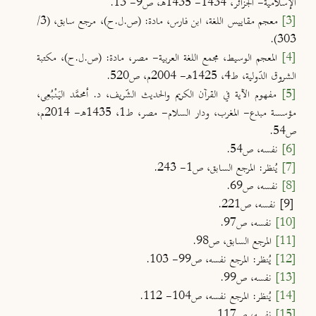
الإسلامية- الجزائر، 1434- 1435هـ، ص9- 13.
[3]
معجم مقاييس اللغة، ابن فارس، مادة: (ص.ل.ح)، مرجع سابق، (3/
303).
[4]
المعجم الوسيط، مجمع اللغة العربية- مصر، مادة: (ص.ل.ح)، مكتبة
الشروق الدّولية، ط4، 1425هـ- 2004م، ص520.
[5]
مفهوم الآية في القرآن الكريم والحديث الشّريف، د. أمحمَّد اليَنْبُعِي،
مؤسسة مبدع- المغرب، ودار السلام- مصر، ط1، 1435هـ- 2014م،
ص54.
[6]
نفسه، ص54.
[7]
يُنظر: المرجع السابق، ص1- 243.
[8]
نفسه، ص69.
[9]
نفسه، ص221.
[10]
نفسه، ص97.
[11]
المرجع السابق، ص98.
[12]
يُنظر: المرجع نفسه، ص99- 103.
[13]
نفسه، ص99.
[14]
يُنظر: المرجع نفسه، ص104- 112.
[15]
نفسه، ص117.