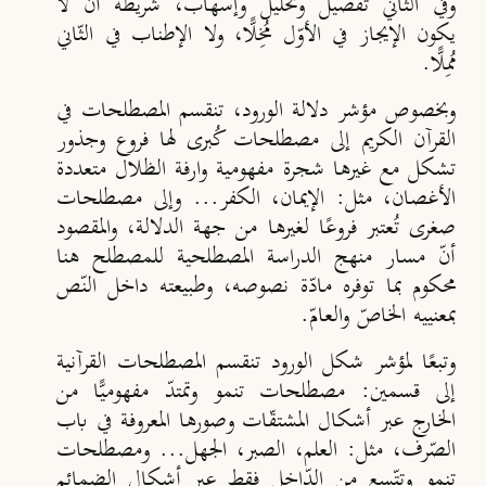
وفي الثاني تفصيل وتحليل وإسهاب، شريطة أن لا
يكون الإيجاز في الأوّل مُخِلًّا، ولا الإطناب في الثّاني
مُمِلًّا.
وبخصوص مؤشر دلالة الورود، تنقسم المصطلحات في
القرآن الكريم إلى مصطلحات كُبرى لها فروع وجذور
تشكل مع غيرها شجرة مفهومية وارفة الظلال متعددة
الأغصان، مثل: الإيمان، الكفر... وإلى مصطلحات
صغرى تُعتبر فروعًا لغيرها من جهة الدلالة، والمقصود
أنّ مسار منهج الدراسة المصطلحية للمصطلح هنا
محكوم بما توفره مادّة نصوصه، وطبيعته داخل النّص
بمعنييه الخاصّ والعامّ.
وتبعًا لمؤشر شكل الورود تنقسم المصطلحات القرآنية
إلى قسمين: مصطلحات تنمو وتمتدّ مفهوميًّا من
الخارج عبر أشكال المشتقّات وصورها المعروفة في باب
الصّرف، مثل: العلم، الصبر، الجهل... ومصطلحات
تنمو وتتّسع من الدّاخل فقط عبر أشكال الضمائم