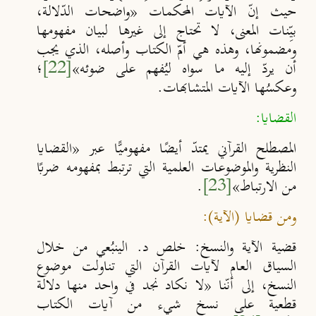
حيث إنّ الآيات المحكمات
«
واضحات الدّلالة،
بيِّنات المعنى، لا تحتاج إلى غيرها لبيان مفهومها
ومضمونها، وهذه هي أمّ الكتاب وأصله، الذي يجب
أن يردّ إليه ما سواه ليُفهم على ضوئه
»
[22]
؛
وعكسُها الآيات المتشابهات.
القضايا:
المصطلح القرآني يمتدّ أيضًا مفهوميًّا عبر «القضايا
النظرية والموضوعات العلمية التي ترتبط بمفهومه ضربًا
من الارتباط»
[23]
.
ومن قضايا (الآية):
قضية الآية والنسخ: خلص د. الينبُعي من خلال
السياق العام لآيات القرآن التي تناولت موضوع
النسخ، إلى أنّنا «لا نكاد نجد في واحد منها دلالة
قطعية على نسخ شيء من آيات الكتاب