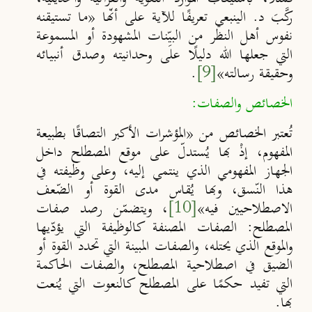
ركَّبَ د. الينبعي تعريفًا للآية على أنّها
«
ما تستيقنه
نفوس أهل النظر من البيِّنات المشهودة أو المسموعة
التي جعلها الله دليلًا على وحدانيته وصدق أنبيائه
وحقيقة رسالته
»
[9]
.
الخصائص والصفات:
تُعتبر الخصائص من «المؤشرات الأكبر التصاقًا بطبيعة
المفهوم، إذْ بها يُستدلّ على موقع المصطلح داخل
الجهاز المفهومي الذي ينتمي إليه، وعلى وظيفته في
هذا النّسق، وبها يُقاس مدى القوة أو الضّعف
الاصطلاحيين فيه»
[10]
، ويتضمّن رصد صفات
المصطلح: الصفات المصنفة كالوظيفة التي يؤدّيها
والموقع الذي يحتله، والصفات المبينة التي تحدد القوة أو
الضيق في اصطلاحية المصطلح، والصفات الحاكمة
التي تفيد حكمًا على المصطلح كالنعوت التي يُنعت
بها.