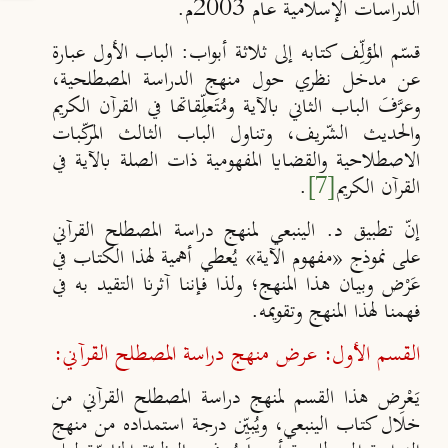
الدراسات الإسلامية عام 2003م.
قسّم المؤلِّف كتابه إلى
ثلاثة أبواب
:
الباب الأول
عبارة
عن مدخل نظري حول منهج الدراسة المصطلحية،
وعرَّفَ
الباب الثاني
بالآية ومُتَعلِّقاتها في القرآن الكريم
والحديث الشّريف، وتناول
الباب الثالث
المركّبات
الاصطلاحية والقضايا المفهومية ذات الصلة بالآية في
القرآن الكريم
[7]
.
إنّ تطبيق د. الينبعي لمنهج دراسة المصطلح القرآني
على نموذج «مفهوم الآية» يُعطي أهمية لهذا الكتاب في
عَرْض وبيان هذا المنهج؛ ولذا فإننا آثرنا التقيد به في
فهمنا لهذا المنهج وتقويمه.
القسم الأول: عرض منهج دراسة المصطلح القرآني:
يَعْرِض هذا القسم لمنهج دراسة المصطلح القرآني من
خلال كتاب الينبعي، ويُبيِّن درجة استمداده من منهج