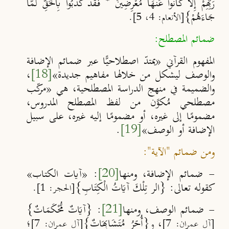
رَبِّهِمْ إِلَّا كَانُوا عَنْهَا مُعْرِضِينَ * فَقَدْ كَذَّبُوا بِالْحَقِّ لَمَّا
جَاءَهُمْ}
[الأنعام: 4، 5].
ضمائم المصطلح:
المفهوم القرآني «يمتدّ اصطلاحيًّا عبر ضمائم الإضافة
والوصف ليشكل من خلالها مفاهيم جديدة
»
[18]
،
والضميمة في منهج الدراسة المصطلحية، هي
«
مرك
ب
مصطلحي مُكوَّن من لفظ المصطلح المدروس،
مضمومًا إلى غيره، أو مضمومًا إليه غيره، على سبيل
الإضافة أو الوصف
»
[19]
.
ومن ضمائم "الآية":
- ضمائم الإضافة، ومنها
[20]
: «آيات الكتاب»
كقوله تعالى: {الر تِلْكَ آيَاتُ الْكِتَابِ}
[الحجر: 1].
- ضمائم الوصف، ومنها
[21]
: {آيَاتٌ مُّحْكَمَاتٌ}
،
{أُخَرُ مُتَشَابِهَاتٌ}
؛
[آل عمران: 7]
و
[آل عمران: 7]