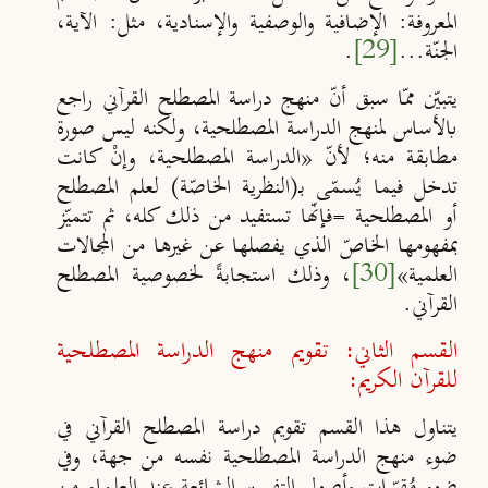
المعروفة: الإضافية والوصفية والإسنادية، مثل: الآية،
الجنّة...
[29]
.
يتبيّن ممّا سبق أنّ منهج دراسة المصطلح القرآني راجع
بالأساس لمنهج الدراسة المصطلحية، ولكنه ليس صورة
مطابقة منه؛ لأنّ «الدراسة المصطلحية، وإنْ كانت
تدخل فيما يُسمّى بـ(النظرية الخاصّة) لعلم المصطلح
أو المصطلحية =فإنّها تستفيد من ذلك كله، ثم تتميّز
بمفهومها الخاصّ الذي يفصلها عن غيرها من المجالات
العلمية»
[30]
، وذلك استجابةً لخصوصية المصطلح
القرآني.
القسم الثاني: تقويم منهج الدراسة المصطلحية
للقرآن الكريم:
يتناول هذا القسم تقويم دراسة المصطلح القرآني في
ضوء منهج الدراسة المصطلحية نفسه من جهة، وفي
ضوء مُقرّرات وأصول التفسير الشائعة عند العلماء من