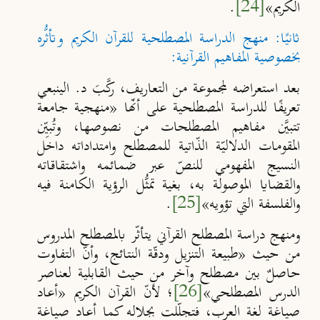
الكريم»
[24]
.
ثانيًا: منهج الدراسة المصطلحية للقرآن الكريم وتأثُّره
بخصوصية المفاهيم القرآنية:
بعد استعراضه لمجموعة من التعاريف، ركَّبَ د. الينبعي
تعريفًا للدراسة المصطلحية على أنّها «منهجية جامعة
تتبيَّن مفاهيم المصطلحات من نصوصها، وتُبيِّن
المقومات الدلاليّة الذّاتية للمصطلح وامتداداته داخل
النسيج المفهومي للنص
عبر ضمائمه واشتقاقاته
والقضايا الموصولة به، بغية تمثُّل الرؤية الكامنة فيه
والفلسفة التي تؤويه
»
[25]
.
ومنهج دراسة المصطلح القرآني يتأثّر بالمصطلح المدروس
من حيث «طبيعة التنزيل ودقّة النتائج، وأنّ التفاوت
حاصلٌ بين مصطلح وآخر من حيث القابلية لعناصر
الدرس المصطلحي»
[26]
؛ لأنّ القرآن الكريم
«
أعاد
صياغة لغة العرب، فتجلّلت بجلاله كما أعاد صياغة