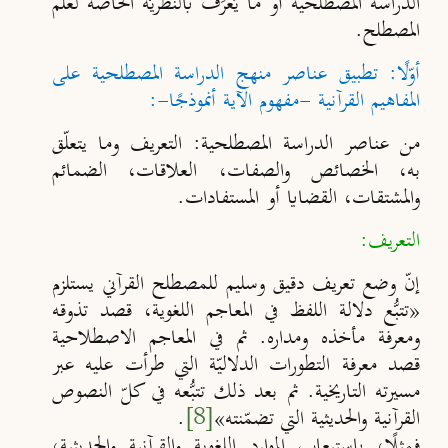
الدراسة المصطلحية أو ما يُعرَف بالنظريّة الخاصّة لعلم
المصطلح.
أوّلًا: تطبيق عناصر منهج الدراسة المصطلحية على
المفاهيم القرآنية -مفهوم الآية أنموذجًا-:
من عناصر الدراسة المصطلحية: التعريف وما يتعلّق
به، الخصائص والصفات، العلاقات، الضمائم
والمشتقات، القضايا أو المستفادات.
التعريف:
إنّ وضع تعريف دقيق وسليم للمصطلح القرآني يستلزم
«تتبُّع دلالة اللفظ في المعاجم اللغوية، قصد تذوقه
ومعرفة مأخذه ومداره. ثم في المعاجم الاصطلاحية
قصد معرفة التطورات الدلاليّة التي طرأت عليه عبر
مسيرته التاريخية. ثم بعد ذلك تتب
ُعه في كلّ النصوص
القرآنية والحديثية التي تضمّنته
»
[8]
.
فمثلًا، باستيعاب الموارد اللغوية والقرآنية والحديثية،