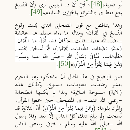
أو فعلية»
[48]
؛ أيْ أنّ د. الينبعي يرى بأنّ النّسخ
وقع فقط في
«
الشرائع والخوارق السابقة
»
[49]
.
وهذا يتناقض مع قول الصحابي الذي يُثبت وقوع
النّسخ في القرآن؛ ومثاله ما رواه مسلم عن عائشة
-رضي الله عنها- قالت: «
كَانَ فِيمَا أُنْزِلَ مِنَ الْقُرْآن:
(عَشْرُ رَضَعَاتٍ مَعْلُومَاتٍ يُحَرِّمْنَ)، ثُمَّ نُسِخْنَ بِخَمْسٍ
مَعْلُومَاتٍ، فَتُوُفِّيَ رَسُولُ اللَّهِ -صل
ى الله عليه وسل
م-
وَهُنَّ فِيمَا يُقْرَأُ مِنَ الْقُرْآنِ
»
[50]
‏.
فمن الواضح في هذا المثال أنّ «الحكم، وهو التحريم
بعشر رضعات معلومات، منسوخ. وكذلك هذه
(الآية) منسوخة التلاوة؛ ولذا لم يكتبها الصّحابة
-رضي الله عنهم- في المصحف حين جمعوا القرآن.
والمراد بقولها: (
وَهُنَّ فِيمَا يُقْرَأُ مِنَ الْقُرْآنِ
) أنّ التلاوة قد
نُسخت ولم يبلغ ذلك كلَّ الناس إلّ
ا بعد وفاة رسول
الله -صلى الله عليه وسلم-، فتوفي وبعض الناس