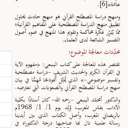
عامّة»
[6]
.
ومنهج دراسة المصطلح القرآني هو منهج حادث يحاول
تطبيق منهج الدراسة المصطلحية على المفاهيم القرآنية؛
ممّا يُبَرِّر فكرة محاكمة وتقويم هذا المنهج في ضوء أصول
التفسير الشائعة لدى العلماء.
محدِّدات معالجة الموضوع:
تقتصر هذه المعالجة على كتاب الينبعي:
«مفهوم الآية
في القرآن الكريم والحديث الشريف -دراسة مصطلحية
وتفسير موضوعي-»
الذي يُمثِّل أُنموذجًا مُهِمًّا في بيان
منهج دراسة المصطلح القرآني والصعوبات التي تعترضه.
والدكتور أمحمّد الينبعي -رحمه الله- كان أستاذًا بكلية
الآداب بفاس المغرب، وُلِد يوم 1/ 1/ 1968م
بالريصاني المغرب، وأصل الكتاب الذي بين أيدينا
رسالة علمية نال بها صاحبها درجة الدكتوراه في