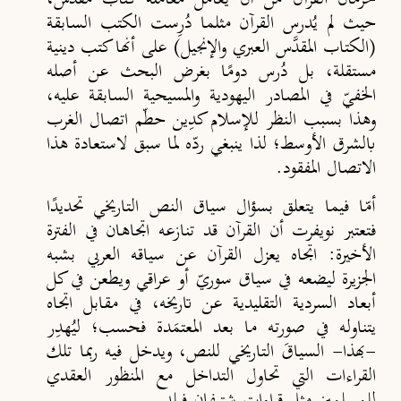
حيث لم يُدرس القرآن مثلما دُرِست الكتب السابقة
(الكتاب المقدَّس العبري والإنجيل) على أنها كتب دينية
مستقلة، بل دُرس دومًا بغرض البحث عن أصله
الخفيّ في المصادر اليهودية والمسيحية السابقة عليه،
وهذا بسبب النظر للإسلام كدِين حطّم اتصال الغرب
بالشرق الأوسط؛ لذا ينبغي ردّه لما سبق لاستعادة هذا
الاتصال المفقود.
أمّا فيما يتعلق بسؤال سياق النص التاريخي تحديدًا
فتعتبر نويفرت أن القرآن قد تنازعه اتجاهان في الفترة
الأخيرة: اتجاه يعزل القرآن عن سياقه العربي بشبه
الجزيرة ليضعه في سياق سوريّ أو عراقي ويطعن في كل
أبعاد السردية التقليدية عن تاريخه، في مقابل اتجاه
يتناوله في صورته ما بعد المعتمَدة فحسب؛ ليُهدِر
-بهذا- السياقَ التاريخي للنص، ويدخل فيه ربما تلك
القراءات التي تحاول التداخل مع المنظور العقدي
للمسلمين مثل قراءات شتيفان فيلد.