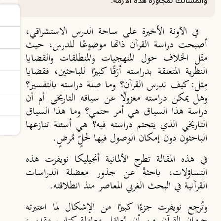
والمسالك لمجاوزة هذه الأزمة.
في الآونة الأخيرة على ساحة الدرس الاستشراقي،
أصبحت دراسة القرآن ذاتها موضوعًا للدرس، حيث
مثّل الخلاف حول المنهجيات والمنطلقات والقضايا
النظرية المتعلقة بدراسته أرَقًا كبيرًا للباحثين، فقضايا
مِثل: كيف ندرس القرآن؟ وما صلة دراسته بالتفسير؟
وهل يمكن دراسته معزولًا عن سياقه التاريخي أم أن
دراسة هذا السياق هي أمر حتمي؟ وما هذا السياق
التاريخي الذي يتحتم دراسته فيه؟ هي أسئلة تنازعها
الباحثون دون إمكان الوصول فيها لحلٍّ مُرضٍ.
في هذه المقالة تطرح الألمانية أنجيليكا نويفرت هذه
التساؤلات، باحثةً عن جذور معضلة الدراسات
القرآنية في البحث الغربي المعاصر منذ انطلاقته.
وتُرجِع نويفرت جزءًا كبيرًا من الإشكال لما اعتبرته
حرمان القرآن من أن يُعامَل معاملة كتاب مقدس،