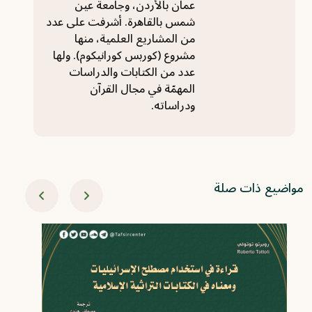
عمان بالأردن، وجامعة عين
شمس بالقاهرة. أشرفت على عدد
من المشاريع العلمية، منها
مشروع (كوربس كورانيكوم). ولها
عدد من الكتابات والدراسات
المهمّة في مجال القرآن
ودراساته.
مواضيع ذات صلة
-11-18
ال
ال