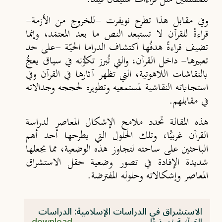
وفي مقابل هذا تطرح نويفرت -للخروج من الأزمة-
قراءةً للقرآن لا تستبعد النص ما بعد المعتمَد، وإنما
تضيف قراءةً هدفُها اكتشاف الدراما الحيّـة -على حد
تعبيرها- داخل القرآن، والتي تُبرز تكوُّنه في سياق يعجُّ
بالنقاشات اللاهوتية، التي تظهر آثارها في القرآن وفي
استجاباته النقاشية لمستمعيه وتطويره لحججه وجدالاته
في مقابلهم.
هذه المقالة تحدد ملامح الإشكال المعاصر لدراسة
القرآن غربيًّا، وتلك الحلول التي يطرحها أحد أهم
الباحثين على ساحته لتجاوز هذه الوضعية، مما يجعلها
شديدة الإفادة في تصور وضعية حقل الاستشراق
المعاصر وإشكالاته وحلوله المفترضة.
الاستشراق في الدراسات الإسلامية: الدراسات