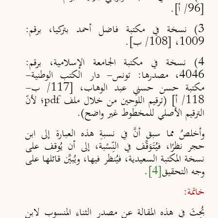
[96/ أ].
3) نسخة في مكتبة فاضل أحمد بتركيا، برقم:
1009، [108/ ب].
4) نسخة في مكتبة الجامعة الإسلامية، برقم:
4046، مصدرها: تونس- دار الكتب الوطنية-
مكتبة حسن حسني عبد الوهاب، [117/ ب-
118/ أ] (ترقيم اللوحين من خلال ملف
؛ لأنّ
pdf
الترقيم الأصلي للمخطوط غير واضح).
وأخلصُ مما سبق أنَّ في نسبةِ هذه العبارة إلى ابن
حجر نظرًا، فيُتَوَقَّف في النِّسْبة، إلى أن يُوقف على
نسخة المكتبة السعيدية، فيُنظر فيها، ويُبيَّن قائلها على
وجه التحقيق
[4]
.
خاتمة:
بُحِثَ في هذه المقالة عن مصدر الثناء المنسوب لابن