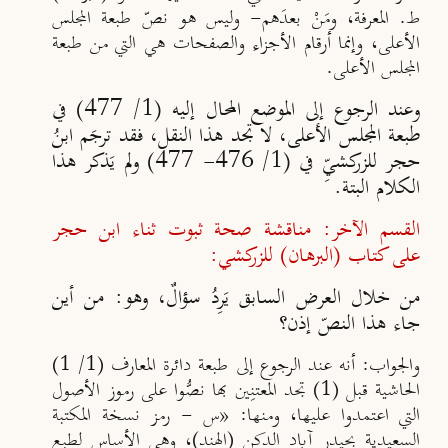
ط. المعرفة، ومَنْ بعدَهم- وليس هو نصّ طبعة المجلس
الأعلى، وإنما أرقام الأجزاء والصفحات هي التي من طبعة
المجلس الأعلى.
وعند الرجوع إلى الموضع المحال إليه (1/ 477) في
طبعة المجلس الأعلى، لا تجد هذا النقل، فقد ترجَم ابنُ
حجر للزركشيِّ في (1/ 476- 477) ولم يَذكر هذا
الكلام البتة.
القسم الآخر: مناقشة صحة ثبوت ثناء ابن حجر
على كتاب (البرهان) للزركشي
:
من خلال العرض السابق يَرِدُ سؤالٌ، وهو: من أين
جاء هذا النصّ إذن؟
والجواب: أنه عند الرجوع إلى طبعة دائرة المعارف (1/ 1)
الحاشية قبل (1) تجد المعتنِين بها نصُّوا على رموز الأصول
التي اعتمدوا عليها، ومنها: «
س
- رمز نسخة المكتبة
السعيدية بحيدر آباد الدكن (الهند)، وهي الأساس لطبعِ