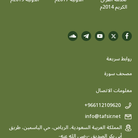
الكريم 2014م
روابط سريعة
footer menu
مصحف سورة
معلومات الاتصال
+966112109620
info@tafsir.net
المملكة العربية السعودية، الرياض، حي الياسمين، طريق
أبي بكر الصديق -رضي الله عنه-