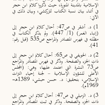
الإسلامية بالمدينة المنورة، حيث ذكروا كلامَ ابن حجر
في أثناء بيان نسبة الكتاب للزركشي، وبيان ذلك في
الآتي:
1) د. أشقر في ص47: أحال كلامَ ابنِ حجرٍ إلى
(إنباء الغمر) (
1/ 447
). ولم يذكر الكتاب في
مظنّته في فهرس المصادر والمراجع ص535 (قبل رقم:
41).
2) د. الحويفي في ص65: أحال كلامَ ابنِ حجرٍ إلى
ذاتِ الجزء والصفحة. وذَكَر في فهرس المصادر والمراجع
ص73 النشرة التي اعتمد عليها، وهي: (المجلس
الأعلى للشؤون الإسلامية - لجنة إحياء التراث
الإسلامي، بتحقيق: د. حسن حبشي، 1389هـ=
1969م).
3) د. الزميلي في ص47: أحال كلامَ ابنِ حجرٍ إلى
ذات الجزء والصفحة. وذكر في ثبت المصادر والمراجع