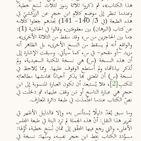
هذا الكتاب»، ثم ذكروا ثلاثة رموز لثلاث نُسَخ خطية.
وعندما تنظر إلى موضعِ كلامِ ابنِ حجرٍ عن الزركشيِّ في
هذه الطبعة (في
3/ 140- 141
) تجدهم جعلوا كلامه
عن كتاب (البرهان) بين معقوفتين، وقالوا في الحاشية (1):
«ما بين الحاجزين من
س
، وقد سقط من الثلاثة الأخرى».
والواقع أنه لم يسقط من النسخ الأخرى، بل الظاهر أنه
مزيد -أو مقحم- في س، كما سيأتي. وسبقت الإشارة إلى
أن هذه النسخة (
س
) هي نسخة المكتبة السعيدية، ولم
تُذكر بياناتها، ولم أستطع الوقوف عليها. ومما يُلاحظ في
نسخة (
س
) أن المعتني بها يذكر أحيانًا بهامشها مطالعاتِه
للكتبِ
[2]
، فلا يُستبعد أن تكون العبارة المنسوبة إلى ابنِ
حجرٍ هي عبارة الناسخ أو مَن وقفَ عليها، ثم دخَلَت في
نصِّ الكتاب عندما اعتُمدَت في طبعة دائرة المعارف.
وما سبق يُعَدّ دليلًا يُستأنس به، وإلا فالدليل الأظهر في
تحرير هذا النقل:
أنّ هذه الجملة لم ترِد البتة في طبعة المجلس
الأعلى
،
والتي رجع فيها المحقّق إلى ثمانِ نُسَخٍ خطية
، أوَّلها:
مسوَّدة الكتاب بخط ابنِ حجر نفسِه، ومنها: نسخة في