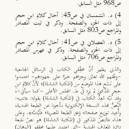
ص968 مثل السابق.
4) د. الشمسان في ص45: أحال كلامَ ابنِ حجرٍ
إلى ذات الجزء والصفحة. وذكر في ثبت المصادر
والمراجع ص803 مثل السابق.
5) د. العصلاني في ص41: أحال كلامَ ابنِ حجرٍ
إلى ذات الجزء والصفحة. وذكر في فهرس المصادر
والمراجع ص706 مثل السابق.
والذي يظهر أنَّ محقِّقي الكتاب في الرسائل الجامعية
-وفّقهم الله تعالى وجزاهم خيرًا على جهودهم- اعتمدوا
على نَسْخِ هذا الموضع من (المكتبة الشاملة)؛ لأنَّ كلامَ ابنِ
حجرٍ المذكورَ لم يَرِد في ط. المجلس الأعلى -كما سيأتي-،
وقد نَبَّه مُعِدُّ الكتاب في (المكتبة الشاملة) بقوله:
«تنبيه:
النَّصُّ بهذه النسخة الإلكترونية مأخوذ عن الطبعة الهندية،
وأُعِيد توزيع صفحاته وَفق الطبعة المصرية؛ فلْيُتنبَّه»
. وعلى
هذا، فالنصّ المذكور في (المكتبة الشاملة) هو نصّ طبعة
دائرة المعارف الهندية -التي اعتمد عليها محققو (البرهان)