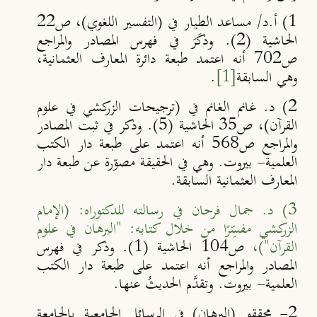
1) أ.د/ مساعد الطيار في (التفسير اللغوي)، ص22
الحاشية (2). وذكَرَ في فهرس المصادر والمراجع
ص702 أنه اعتمد طبعة دائرة المعارف العثمانية،
وهي السابقة
[1]
.
2) د. غانم الغانم في (ترجيحات الزركشي في علوم
القرآن)، ص35 الحاشية (5). وذكر في ثبت المصادر
والمراجع ص568 أنه اعتمد على طبعة دار الكتب
العلمية- بيروت. وهي في الحقيقة مصوّرة عن طبعة دار
المعارف العثمانية السابقة.
3) د. جمال فرحان في رسالته للدكتوراه: (الإمام
الزركشي مفسِّرًا من خلال كتابه: "البرهان في علوم
القرآن")،
ص104 الحاشية (1). وذكر في فهرس
المصادر والمراجع أنه اعتمد على طبعة دار الكتب
العلمية- بيروت. وتقدَّم الحديثُ عنها.
2- محققو (البرهان) في الرسائل الجامعية بالجامعة