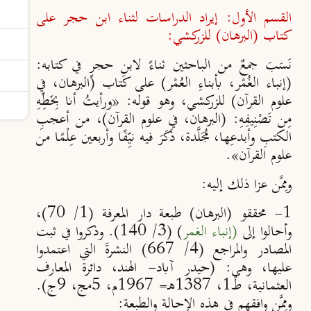
القسم الأول: إيراد الدراسات لثناء ابن حجر على
كتاب (البرهان) للزركشي
:
نَسَبَ جمعٌ من الباحثين ثناءً لابنِ حجرٍ في كتابه:
(إنباء الغُمْر، بأبناءِ العُمْر) على كتاب (البرهان، في
علوم القرآن) للزركشي، وهو قوله: «ورأيتُ أنا ‌بِخَطِّهِ
مِن ‌تَصْنِيفِهِ: (البرهان، في علوم القرآن)، من أعجبِ
الكتبِ وأبدعِها، مُجَلَّدة، ذَكَرَ فيه نيِّفًا وأربعين عِلْمًا من
علوم القرآن».
ومِمَّن عزا ذلك إليه:
1- محققو (البرهان) طبعة دار المعرفة (1/ 70)،
وأحالوا إلى
(إنباء الغمر
) (
3/ 140
). وذكروا في ثبت
المصادر والمراجع (4/ 667) النشرةَ التي اعتمدوا
عليها، وهي: (حيدر آباد- الهند، دائرة المعارف
العثمانية، ط1، 1387هـ= 1967م، 5مج، 9ج).
ومِمَّن وافقهم في هذه الإحالة والطبعة: