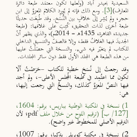
السعيدية بحيدر أَباد (ولعلها تكون معتمَد طبعة دائرة
المعارف)
[3]
. ومع ذلك فإنه لم يُورِد الكلامَ المعزوَّ إلى ابن
حجر، ولم يُشِر إلى خلافٍ بين النُّسَخ. وقد طُبِعَت حديثًا
طبعة أخرى لذات التحقيق، كُتِبَ على غلافها: (طبعة
جديدة، القاهرة، 1435هـ = 2014م)، والذي يظهر أنّ
الجديدَ فيها الغلافُ فقط، وإلا فالصفّ والتنسيق الداخلي
للكتاب لم يتغيّر فيه شيء. والنسخة التي حصَلْتُ عليها
من هذه الطبعة هي المجلد الأول فقط دون سائر المجلدات.
وقد رجعتُ إلى نُسَخٍ خطيةٍ للكتاب -حَرَصْتُ ألّا
تكون مما اعتُمِد في طبعة المجلس الأعلى-، ولم أجد
فيها النصَّ المعزوَّ كذلك، والنسخُ التي رجعت إليها،
هي:
1) نسخة في المكتبة الوطنية بباريس، برقم: 1604،
[127/ ب] (ترقيم اللوح من خلال ملف
؛ لأن
pdf
الترقيم الأصلي للمخطوط غير واضح).
2) نسخة في مكتبة كوبريلي بتركيا، برقم: 1007،