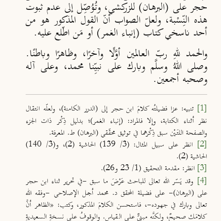
حجر على (البرهان) للزركشي، وتُوُصِّل إلى عدم ثبوت
هذه النِّسْبة، ولعلّ الصواب أنّ القول المذكور هو من
أحد ناسخي كتاب (إنباء الغمر) أو مَن اطّلع عليه.
والحمد للهِ ربّ العالمين أوَّلًا وآخرًا، وظاهرًا وباطنًا.
وصلى اللهُ وسلَّم وبارك على نبيِّنا محمد، وعلى آله
وصحبه أجمعين.
[1]
تنبيه
: عزا فضيلتُه كلامَ ابن حجر إلى (الدرر الكامنة)، ولعلّه انتقال
نظر أثناء الكتابة، وإلا فالمراد: (إنباء الغمر)؛ بدليل ذِكْر ذات الجزء
والصفحة اللتَيْن سبق ذِكْرهما في توثيق محقّقي (البرهان) ط. المعرفة.
[2]
انظر على سبيل المثال: (3/ 139) الحاشية (2)، و(3/ 140)
الحاشية (2).
[3]
انظر: مقدمة التحقيق (1/ 23 و26).
[4]
وقد يَسّر الله تعالى للباحث عَرْضَ ما سبق -في تحرير ثناء ابن حجر
على (البرهان)- على فضيلة المحقق د. محمد أجمل الإصلاحي -وفقه الله
تعالى وبارك في جهوده-، فاستحسن الكلامَ المذكور، وكتب: «الظاهر أنَّ
كلامَك صحيحٌ، ولكنَّه مبنيٌّ على القياسِ. والوقوفُ على نسخةِ السعيديةِ