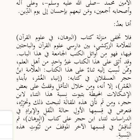
الأمين محمد -صلى الله عليه وسلم-، وعلى آله
وأصحابه أجمعين، ومَن تبعهم بإحسان إلى يوم الدِّين.
أمّا بعدُ:
فلا تخفى منزلة كتاب (البرهان، في علوم القرآن)
للعلّامة الزركشي، بين دارِسي علوم القرآن والباحثين
فيها، فهو مِن أوائل الكتب الجامعة في هذا الباب.
وقد أثنَى على هذا الكتاب غيرُ واحدٍ من أهل العلم،
وممَّن نُسِبَ إليه ثناءٌ على هذا الكتاب: العلّامة ابنُ
حجر العسقلاني في كتابه: (إنباء الغُمْر، بأبناءِ
العُمْر)، إلا أنه، ومِن خلال التأمّل وقفتُ على بعض
الإشكالات المحيطة بثبوت نِسبة هذا الثناء لابن
حجر، ومِن ثَم تأتي هذه المقالة لتبحث ذلك وتحرِّرُه،
فتعرض في قِسمِها الأولِ حالةَ النَّقلِ والإيرادِ في
الدراسات لثناء ابن حجر على كتاب (البرهان)، ثم
تُناقِشُ في قِسمِها الآخر الموقفَ من ثُبُوتِ هذه
النِّسبةِ.