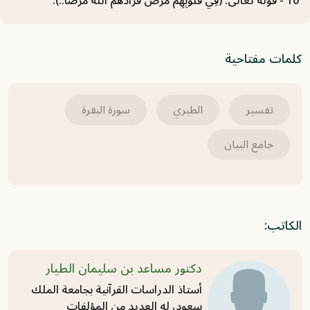
10 - قوله تعالى: (فِي قُلُوبِهِمْ مَرَضٌ فَزَادَهُمُ اللَّهُ مَرَضًا..).
سورة الأعراف (18) تفسير من الآية 152 حتى
الآية 158
كلمات مفتاحية
2021-05-31
سورة الأعراف (17) تفسير من الآية 146 حتى
تفسير
الطبري
سورة البقرة
الآية 151
جامع البيان
2021-05-31
سورة الأعراف (16) تفسير من الآية 137 حتى
الآية 145
الكاتب:
2021-05-31
دكتور مساعد بن سليمان الطيار
أستاذ الدراسات القرآنية بجامعة الملك
سعود، له العديد من المؤلفات