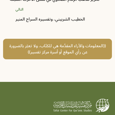
التالي
الخطيب الشربيني، وتفسيره السراج المنير
((المعلومات والآراء المقدَّمة هي للكتّاب، ولا تعبّر بالضرورة
عن رأي الموقع أو أسرة مركز تفسير))