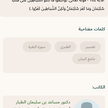
الآية 102 - قوله تعالى: (وَاتَّبَعُوا مَا تَتْلُو الشَّيَاطِينُ عَلَى مُلْكِ
سُلَيْمَانَ وَمَا كَفَرَ سُلَيْمَانُ وَلَكِنَّ الشَّيَاطِينَ كَفَرُوا..)
سورة الأعراف (18) تفسير من الآية 152 حتى
الآية 158
2021-05-31
كلمات مفتاحية
سورة الأعراف (17) تفسير من الآية 146 حتى
الآية 151
تفسير
الطبري
سورة البقرة
2021-05-31
جامع البيان
سورة الأعراف (16) تفسير من الآية 137 حتى
الآية 145
2021-05-31
الكاتب:
دكتور مساعد بن سليمان الطيار