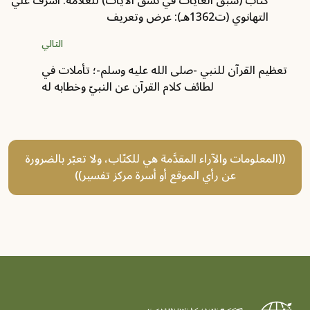
كتاب (سبق الغايات في نسق الآيات) للعلّامة: أشرف علي
التهانوي (ت1362هـ): عرض وتعريف
التالي
تعظيم القرآن للنبي -صلى الله عليه وسلم-؛ تأملات في
لطائف كلام القرآن عن النبيّ وخطابه له
((المعلومات والآراء المقدَّمة هي للكتّاب، ولا تعبّر بالضرورة
عن رأي الموقع أو أسرة مركز تفسير))