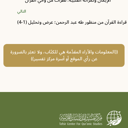
الإيمان وثمراته القلبية؛ نظرات من وحي القرآن
التالي
اءة القرآن من منظور طه عبد الرحمن؛ عرض وتحليل (1-4)
((المعلومات والآراء المقدَّمة هي للكتّاب، ولا تعبّر بالضرورة
عن رأي الموقع أو أسرة مركز تفسير))