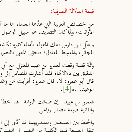
قيمة الدلالة الصرفية:
من خصائص العربية التي عدَّها العلماء لها ما ت
الأوقات، ولمّا كان التصريف هو سبيل الوصول إلى 
ويعلّل ابن فارس لتلك المقولة بأمثلة كثيرة تك
للجائر، والمقسِط للعادل؛ فتحوّل المعنى بالتصر
وثمّة قصة وقعت لعمرو بن عبيد المعتزلي مع أبي
الدقيق بين دلالاتها؛ فقد أشارت المصادر إلى وفو
قال أبو عمرو: لا. قال عمرو: أفرأيت مَن وَعَده
الوعيد...»
[4]
.
فعمرو بن عبيد -إن صحّت الرواية- قد أخطأ هنا 
والثانية صيغة مصدر رباعي.
والخلط بين الصيغتين ومصدريهما قد أدَّى إلى الا
تنقل الصيغة فيها الكلمة من الضدّ إلى الضدّ ك