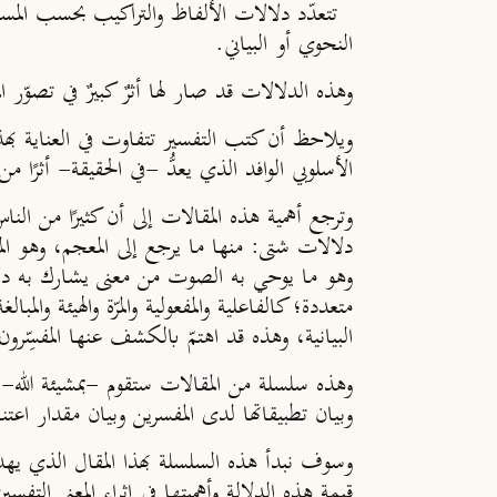
تتعدّد دلالات الألفاظ والتراكيب بحسب المستو
النحوي أو البياني.
وهذه الدلالات قد صار لها أثرٌ كبيرٌ في تصوّر ا
ويلاحظ أن كتب التفسير تتفاوت في العناية بهذه
الأسلوبي الوافد الذي يعدُّ -في الحقيقة- أثرًا من
وترجع أهمية هذه المقالات إلى أن كثيرًا من الن
دلالات شتى: منها ما يرجع إلى المعجم، وهو ال
وهو ما يوحي به الصوت من معنى يشارك به دلالته
متعددة؛ كالفاعلية والمفعولية والمرّة والهيئة وال
البيانية، وهذه قد اهتمّ بالكشف عنها المفسِّرون ال
وهذه سلسلة من المقالات ستقوم -بمشيئة الله- بعر
وبيان تطبيقاتها لدى المفسرين وبيان مقدار اعتنا
وسوف نبدأ هذه السلسلة بهذا المقال الذي يه
قيمة هذه الدلالة وأهميتها في إثراء المعنى التفس