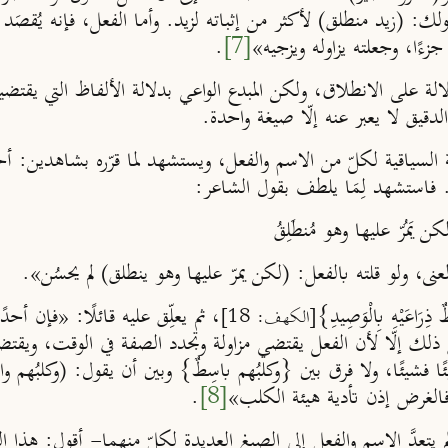
: (زيد منطلق) لأكثر من إثباته لزيد. وأما الفعل، فإنه يُقصَد 
ءًا، وجعلته يزاوله ويزجيه»
[7]
.
الة على الانطلاق، ولكن المبدع الواعي بدلالة الألفاظ التي يقتضي
الدقيق لا يعبر عنه إلّا صيغة واحدة.
ة السياقية لكلّ من الاسم والفعل، ويستشهد لما قرّره بشاهدين: أح
. فاستشهد لِمَا يلطف بقول الشاعر:
ُرّ عليها وهو مُنطَلِقُ
معنى، ولو قلته بالفعل: (لكن يمرّ عليها وهو ينطلق) لم يحسُن».
ِرَاعَيْهِ بِالْوَصِيدِ}
، ثم يعلِّق عليه قائلًا: «فإن أحد
[الكهف: 18]
؛ وليس ذلك إلّا لأن الفعل يقتضي مزاولة وتجدد الصفة في الوقت، و
 فشيئًا، ولا فرق بين {وكلبُهم باسِطٌ} وبين أن يقول: (وكلبُهم واح
 فالغرض إذن تأدية هيئة الكلب»
[8]
.
يتعدَّ الاسم والفعل إلى الصيغ العديدة لكلّ منهما- أقول: هذا ال