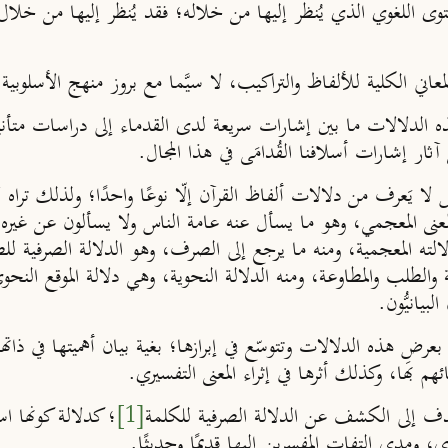
ى اللغوي الذي يُنظر إليها من خلاله؛ فقد يُنظر إليها من خلال 
لمعاني الكلية للألفاظ والتراكيب، لا سيَّما مع بروز منهج الأسلوبي
 الدلالات ما بين إشارات سريعة لدى القدماء إلى دراسات متأنية في
 آثار إشارات أسلافنا القُدامَى في هذا المجال.
اس لا يَعرف من دلالات ألفاظ القرآن إلّا نوعًا واحدًا؛ ولذلك ترا
معنى المعجمي، وهو ما يسأل عنه عامة الناس ولا يسألون عن غيره
 المعجمية، ومنه ما يرجع إلى الصرف، وهو الدلالة الصرفية للصِّي
مبالغة والطلب والمطاوعة، ومنه الدلالة النحوية، وهي دلالة الموقع الن
بيانيُّون.
ضِ هذه الدلالات وتتوسّع في إبرازها؛ بغية بيان أهميتها في ذاتها و
ئهم بها، وكذلك أثرها في إثراء المعنى التفسيري.
دف إلى الكشف عن الدلالة الصرفية للكلمة
[1]
؛ كدلالة كونها اس
يري، ومدى التفات المفسرين إليها قديمًا وحديثًا.