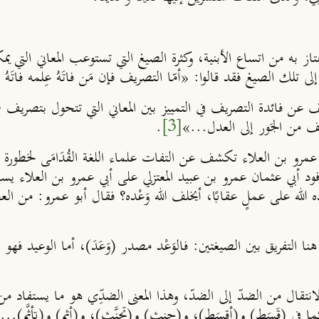
متاز به من اتساع الأبنية، وكثرة الصيغ التي تستوعب المعاني التي
تلك الصيغ فقد قالوا: «أمّا التصريف فإن مَن فاتَهُ عِلمه فاتَهُ 
شف عن فائدة التصريف في التمييز بين المعاني التي تتحول بتصريف
يف من الجَور إلى العدل...»
[3]
.
 عمرو بن العلاء تكشف عن التفات علماء اللغة القُدَامَى لخطورة 
د أبي عثمان عمرو بن عبيد المعتزلي على أبي عمرو بن العلاء يسأله ق
 الله على عملٍ عقابًا، أيخلف الله وَعْده؟ فقال أبو عمرو: من ال
التفريق بين الصيغتين: فالوَعْد مصدر (وَعَدَ)، أما الوعيد فهو م
نتقال من الضدّ إلى الضدّ، وهذا المعنى الضدِّي هو ما يستفاد من الم
ما في (قَسَط) و(أقسَط)، و(حنث) و(تحنَّث)، و(أثم) و(تأثَّم)...إ