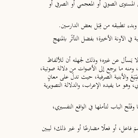
المستوى الصوتي أو المعجمي أو الصرفي أو
ة وبدء تطبيقه من قِبَل بعض الدارسين.
 الآونة الأخيرة؛ بفضل التأثّر بالمنهج
ه لا يَسأل عن غيره؛ وذلك لجهله أن للألفاظ
، ومنه ما يرجع إلى الأصوات من دلالة صوتية،
َغ والأبنية الصرفية، حيث تدلّ على معانٍ
حوي، وهو ما يفيده الإعراب، والدلالة التصويرية
فَتْح الباب لتأملها في الواقع التفسيري،
مَ فاعل، أو فعلًا مضارعًا أو غير ذلك؛ ليبين