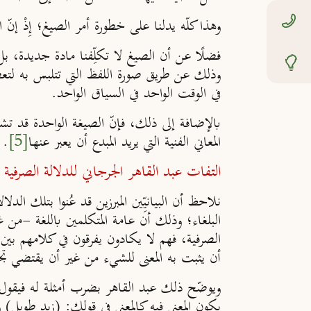
وهذا كلّه يدلنا على خطورة أمر الصيغ؛ إِذْ إنّ ا
فضلًا عن أن الصيغ لا تكلِّفنا مادة جديدة، بل يأ
وذلك عن طريق صورة اللفظ التي تتلبس به لتعطي 
في الوقت الواحد في السياق الواحد.
بالإضافة إلى ذلك، فإنّ الصيغة الواحدة قد تشتر
المعاني الفنية التي يريد المبدع أن يعبر عنها
[5]
.
التفات عبد القاهر الجرجاني للدلالة الصرفية
نلاحظ أن البيانيِّين المبرزين قد عُنوا بتلك ا
البلغاء؛ وذلك أن عامة المتكلمين باللغة -من غير 
الصرفية، فهم لا يكادون يفرقون في كلامهم بين 
أن يثبت به المعنى للشيء من غير أن يقتضي تجد
ويوضّح ذلك عبد القاهر بضرب أمثلة له فيقول: 
يكون المعنى فيه كالمعنى في قولك: (زيد طويل