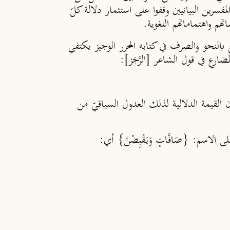
فسرين البيانيين وقفوا على استثمار دلالة كلّ
م واهتماماتهم اللغوية.
 بالنحو والصرف في كتابه المحرر الوجيز يكتفي
رع في قول الشاعر [الرَّجَز]:
لقيمة الدلالية لذلك العدول السياقيّ من
لاسم: {صَافَّاتٍ وَيَقْبِضْنَ} أي: