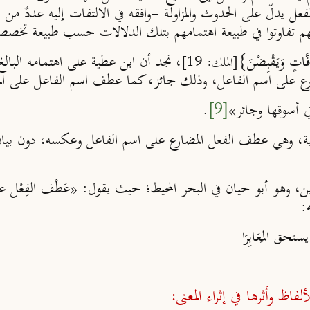
عل يدلّ على الحدوث والمزاولة -وافقه في الالتفات إليه عددٌ من الم
نهم تفاوتوا في طبيعة اهتمامهم بتلك الدلالات حسب طبيعة تخصصاته
فَّاتٍ وَيَقْبِضْنَ}
، نجد أن ابن عطية على اهتمامه البالغ
[الملك: 19]
ضارع على اسم الفاعل، وذلك جائز، كما عطف اسم الفاعل على المضا
وقها وجائر»
[9]
.
ية، وهي عطف الفعل المضارع على اسم الفاعل وعكسه، دون بيان ا
، وهو أبو حيان في البحر المحيط؛ حيث يقول: «عَطْف الفِعْل على ا
:
 المَعَابِرَا
لفاظ وأثرها في إثراء المعنى: