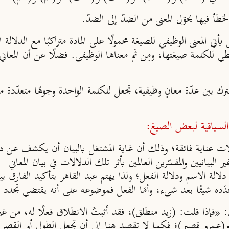
لخطأ فيها يحوّل المعنى من الضدّ إلى الضدّ.
تي المعنى الوظيفي للصيغة محمولًا على المادة متراكبًا مع الدلالة ا
للكلمة صيغتها، ومِن ثَم معناها الوظيفي. فضلًا عن أن المعاني ال
ك بين عدّة معانٍ وظيفية، تجعل للكلمة الواحدة وجوهًا متعدّدة من 
 السياقية لبعض الصيغ:
لدلالات عناية فائقة؛ وذلك أن غاية المشتغل بالبيان أن يكشف عن دق
البيانيين والمفسّرين العالمين بأثر تلك الدلالات في بيان المعاني- 
دلالة الاسم ودلالة الفعل؛ ولذا يهتم عبد القاهر بتأكيد الفارق 
ّده شيئًا بعد شيء، وأمّا الفعل فموضوعه على أنه يقتضي تجدد ال
«فإذا قلت: (زيد منطلق)، فقد أثبتَّ الانطلاق فعلًا له، من غير 
) و(عمرو قصير)؛ فكما لا تقصد هنا إلى أن تجعل الطول أو الق