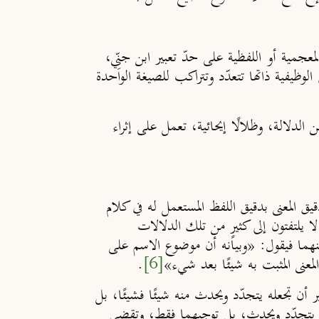
لمعجمية أو اللفظية على حدّ تعبير ابن جنِّي،
وظيفية ذاتها تتعدّد وتتراكب للصيغة الواحدة
الدلالة، وظلالًا إيحائية، تعمل على إثراء
يق المعنى بدقيق اللفظ المستعمل له في كلام
لا يلتفتون إلى كثيرٍ من تلك الدلالات
بينهما فيقول: «وبيانه أن موضوع الاسم على
معنى المثبت به شيئًا بعد شيء»
[6]
.
أن تجعله يتجدّد ويحدث منه شيئًا فشيئًا، بل
صر يتجدّد ويحدث، بل توجبهما فقط، وتقضي