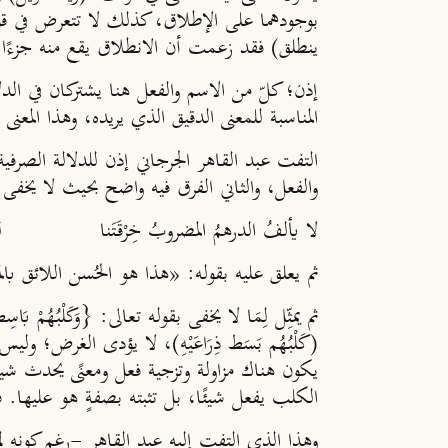
بوجودهما على الإطلاق، كذلك لا تتعرض في قولك
ينطلق) فقد زعمت أن الانطلاق يقع منه جزءًا جز
إذن؛ كلّ من الاسم والفعل هنا يشتركان في الدل
المناسبة للمعنى الدقيق الذي يريده، وهذا المعنى 
التفت عبد القاهر الجرجاني إذن للدلالة الصرفي
والفعل، والثاني الفرق فيه واضح بحيث لا يخفى
لا يألفُ الدرهمُ المضروبُ خِرْقَتَنا لكن يَم
ثم يعلق عليه بقوله: «هذا هو الحُسن اللائق بال
ثم يمثِّل لِمَا لا يخفى بقوله تعالى: {وَكَلْبُهُمْ بَاسِطٌ ذ
(كَلْبُهُم بَسَط ذِرَاعَيْهِ)، لا يؤدى الغرض
يكون هناك مزاولة وتزجية فعل ومعنًى يحدث شيئًا
الكلب يفعل شيئًا، بل تثبته بصفةٍ هو عليها.
وهذا الذي التفت إليه عبد القاهر -رغم كونه لم 