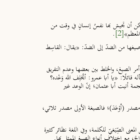
 يمكن أن تجيش بها نفسُ إنسانٍ في وقت من
المعظم»
[2]
.
 صيغها من الضدّ إلى الضدّ: «يقال: القاسِط
أمر الصيغ، والخلط بين بعضها وعدم التفريق
ائلًا: «يا أبا عمرو: أيُخلِف الله وَعْده؟
عجمة أتيت أبا عثمان؛ إنّ الوعد غير
صدر (أَوْعَدَ)؛ فالصيغة الأولى مصدر ثلاثي،
عنى الصِّيَغيّ للكلمة، وفي اللغة نظائر كثيرة
لخ، مع اختلاف أنواع الصيغ الممثل بها.