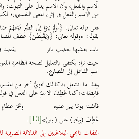
الاسم والفعل، وأن الاسم يدلّ على الثبوت، والف
من الاسم والفعل في إثراء المعنى التفسيري؛ لك
ففي قوله تعالى: {أَوَلَمْ يَرَوْا إِلَى الطَّيْرِ فَوْقَهُمْ صَا
بقوله: «وقوله تعالى: {وَيَقْبِضْنَ} عطف الم
بات يغشّيها بعضب باتر يقصد في أس
حيث نراه يكتفي بالتعليل لصحة الظاهرة اللغو
اسم الفاعل إلى المضارع.
وهذا ما انشغل به كذلك نحويٌّ آخر من المفسرين
قَابِضَات، كما عُطِفَ الاسمُ على الفعل في قوله
فألفيته يومًا يبير عدوه وبَحْرَ عطاءٍ يستحق
عُطِفَ (وبحرَ) على (يبير)»
[10]
.
التفات نابهي البلاغيين إلى الدلالة الصرفية للأ