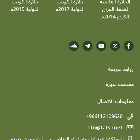
الجائزة العالمية
جائزة الكويت
جائزة الكويت
لخدمة القرآن
الدولية 2017م
الدولية 2019م
الكريم 2014م
روابط سريعة
footer menu
مصحف سورة
معلومات الاتصال
+966112109620
info@tafsir.net
المملكة العربية السعودية، الرياض، حي الياسمين، طريق