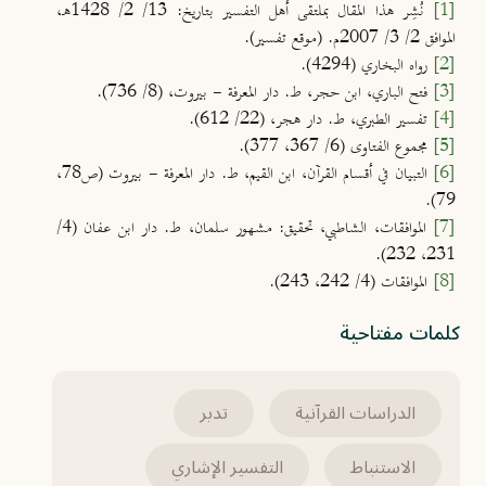
[1]
نُشِر هذا المقال بملتقى أهل التفسير بتاريخ: 13/ 2/ 1428هـ،
الموافق 2/ 3/ 2007م. (موقع تفسير).
[2]
رواه البخاري (4294).
[3]
فتح الباري، ابن حجر، ط. دار المعرفة - بيروت، (8/ 736).
[4]
تفسير الطبري، ط. دار هجر، (22/ 612).
[5]
مجموع الفتاوى (6/ 367، 377).
[6]
التبيان في أقسام القرآن، ابن القيم، ط. دار المعرفة - بيروت (ص78،
79).
[7]
الموافقات، الشاطبي، تحقيق: مشهور سلمان، ط. دار ابن عفان (4/
231، 232).
[8]
الموافقات (4/ 242، 243).
كلمات مفتاحية
الدراسات القرآنية
تدبر
الاستنباط
التفسير الإشاري