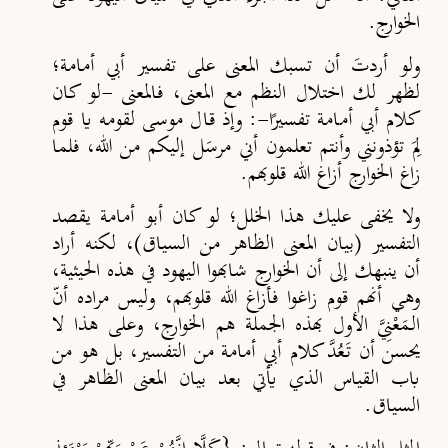
الخوارج.
ولو أردتَ أن تسبك المعنى على تفسير أبي أمامة؛
لظهر لك اختلال النظم مع المعنى، فالمعنى -لو كان
كلام أبي أمامة تفسيرًا-: وإذ قال موسى لقومه يا قوم
لِمَ تؤذونني وأنتم تعلمون أني مرسَل إليكم من الله، فلما
زاغ الخوارج أزاغ الله قلوبهم.
ولا يخفى عليك هذا الخلل؛ لو كان أبو أمامة يقصد
التفسير (بيان المعنى الظاهر من السياق)، لكنه أراد
أن ينبهك إلى أن الخوارج شابهوا اليهود في هذه الحيثية،
وهي أنهم قوم زاغوا فأزاغ الله قلوبهم، وليس مراده أنّ
الـمَعْنِيَّ الأول بهذه الجملة هم الخوارج، وعلى هذا لا
يحسن أن تَعُدَّ كلام أبي أمامة من التفسير، بل هو من
باب القياس الذي يأتي بعد بيان المعنى الظاهر في
السياق.