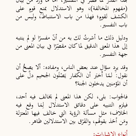
بهذا القدر لما قصَّر في التفسير، أمّا ما ورَد من بيان
(مفهوم المخالفة)، وهو الاستدلال بمنعِ قومٍ على
الكشف لقومٍ؛ فهذا من باب الاستنباط، وليس من
باب التفسير.
ودليل ذلك ما أشرتُ لك به من أنّ مفسرًا لو لم ينتبه
إلى هذا المعنى الدقيق لما كان مقصِّرًا في بيان المعنى من
جهة التفسير.
وقد يرِد سؤال عند بعض الناس، ومفاده: ألَا يصحُّ أن
نقول: لـمّا أَخبَر أن الكفار يَصْلَون الجحيم دلَّ على
أن المؤمنين يدخلون الجنة؟
فالجواب: بلى، لكن هذا المعنى لم يخالف فيه أحد
،
فيلزم التنبيه على دقائق الاستدلال لِمَا وقع فيه
الخلاف؛ مثل مسألة الرؤية التي خالف فيها المعتزلة
ومَن أخَذ بقولهم، والفَرْق بين الاستدلالين ظاهر.
أنواع الإشارات: