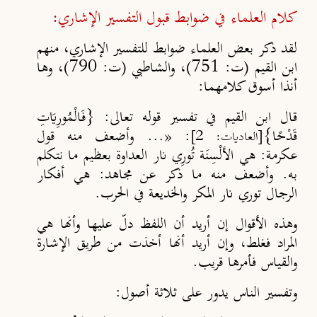
كلام العلماء في ضوابط قبول التفسير الإشاري:
لقد ذكر بعض العلماء ضوابط للتفسير الإشاري، منهم
ابن القيم (ت: 751)، والشاطبي (ت: 790)، وها
أنذا أسوق كلامهما:
قال ابن القيم
في تفسير قوله تعالى: {فَالْمُورِيَاتِ
قَدْحًا}
: «... وأضعف منه قول
[العاديات: 2]
عكرمة: هي الألْسِنَة تُورِي نار العداوة بعظيم ما نتكلم
به. وأضعف منه ما ذكر عن مجاهد: هي أفكار
الرجال توري نار المكر والخديعة في الحرب.
وهذه الأقوال إن أريد أن اللفظ دلّ عليها وأنها هي
المراد فغلط
،
وإن أريد أنها أخذت من طريق الإشارة
والقياس فأمرها قريب.
وتفسير الناس يدور على ثلاثة أصول
: