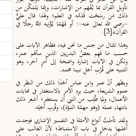
تأويل القرآن بما يُفْهَم من الإشارات، وإنما يَتَمَكَّن من
ذلك مَن رسَخَت قَدَمُه في العلم؛ ولهذا قال عليٌّ
-رضي الله تعالى عنه-: أو فَهْمًا يُؤْتِيه اللَّهُ رجلًا في
القرآن»
[3]
.
وهذا المثال من جنس ما نحن فيه، فظاهر الآيات على
حسب ما فَهِم بعضُ البدريين الذين سألهم عمر،
ولكن في الآيات إشارة واضحة إلى أمرٍ آخر، وهو
التنبيه على قُرْبِ أجَلِ نبينا محمد.
ويظهر أنّ عمر وابن عباس أخَذَا ذلك من النظر في
عموم الشريعة، حيث يرِد الأمر بالاستغفار في نهايات
الأعمال، ولمّا طُلِب من النبي أن يستغفر؛ أشعر ذلك
بانتهاء عمله (وهو مهمّة النبوّة)، وقُربِ أجَلِه.
ولقد تأملتُ أنواع الأمثلة في التفسير الإشاري فوجدت
أغلبها يدخل في باب الاستنباط؛ لأنّ الغالب على