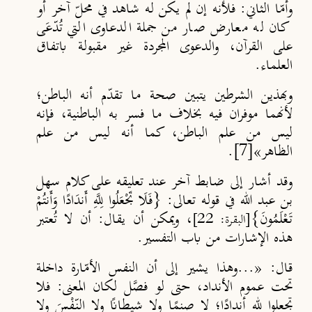
وأمّا الثاني
: فلأنه إن لم يكن له شاهد في محلّ آخر أو
كان له معارض صار من جملة الدعاوى التي تُدّعَى
على القرآن، والدعوى المجردة غير مقبولة باتفاق
العلماء.
وبهذين الشرطين يتبين صحة ما تقدّم أنه الباطن؛
لأنهما موفران فيه بخلاف ما فسر به الباطنية، فإنه
ليس من علم الباطن، كما أنه ليس من علم
الظاهر»
[7]
.
وقد أشار إلى ضابط آخر عند تعليقه على كلام سهل
بن عبد الله في قوله تعالى: {فَلَا تَجْعَلُوا لِلَّهِ أَندَادًا وَأَنتُمْ
تَعْلَمُونَ}
، ويمكن أن يقال: أن لا تُعتبر
[البقرة: 22]
هذه الإشارات من باب التفسير.
قال: «...وهذا يشير إلى أن النفس الأمّارة داخلة
تحت عموم الأنداد
،
حتى لو فصَّل لكان المعنى: فلا
تجعلوا لله أنداد
ا؛ لا صنم
ا ولا شيطان
ا ولا النّفْسَ ولا