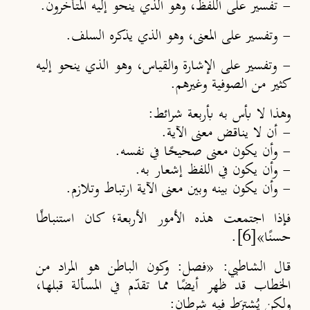
- تفسير على اللفظ، وهو الذي ينحو إليه المتأخرون.
- وتفسير على المعنى، وهو الذي يذكره السلف.
- وتفسير على الإشارة والقياس، وهو الذي ينحو إليه
كثير من الصوفية وغيرهم.
وهذا لا بأس به بأربعة شرائط:
- أن لا يناقض معنى الآية.
- وأن يكون معنى صحيح
ا في نفسه.
- وأن يكون في اللفظ إشعار به.
- وأن يكون بينه وبين معنى الآية ارتباط وتلازم.
فإذا اجتمعت هذه الأمور الأربعة؛ كان استنباط
ا
حسن
ا»
[6]
.
قال الشاطبي
: «فصل: وكون الباطن هو المراد من
الخطاب قد ظهر أيض
ا مما تقدّم في المسألة قبلها،
ولكن يُشترَط فيه شرطان: