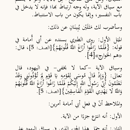
مع سياق الآية، وله وجه ارتباط بها
؛
فإنه لا يدخل في
باب التفسير، وإنما يكون من باب الاستنباط.
وسأضرب لك مَثَلَيْن يُبِينَانِ عن ذلك:
المَثل الأول
: روى الطبري بسنده عن أَبي أُمامة في
قوله: {فَلَمَّا زَاغُوا أَزَاغَ اللَّهُ قُلُوبَهُمْ}
، قال:
[الصف: 5]
«هم الخوارج»
[4]
.
وسياق الآية -كما لا يخفى- في اليهود، قال
تعالى: {وَإِذْ قَالَ مُوسَى لِقَوْمِهِ يَا قَوْمِ لِمَ تُؤْذُونَنِي وَقَدْ
تَعْلَمُونَ أَنِّي رَسُولُ اللَّهِ إِلَيْكُمْ فَلَمَّا زَاغُوا أَزَاغَ اللَّهُ قُلُوبَهُمْ
وَاللَّهُ لَا يَهْدِي الْقَوْمَ الْفَاسِقِينَ}
[الصف: 5].
والملاحظ أنّ في فعلِ أبي أمامة أمرين:
الأول
: أنه انتزع جزءًا من الآية.
الثاني
: أنه حمَل هذا الجزء الذي في سياق اليهود على