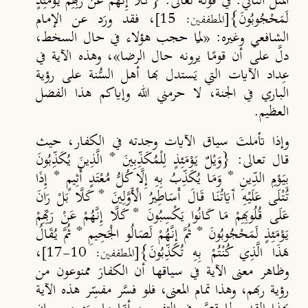
المثل الثاني
: في قوله تعالى: {كَلَّا إِنَّهُمْ عَنْ رَبِّهِمْ يَوْمَئِذٍ
لَمَحْجُوبُونَ}
، فقد ورَد عن الإمام
[المطففين: 15]
الشافعي وغيره: «لمّا حجب هؤلاء في حال السخط،
دلَّ على أن قومًا يرونه حال الرضا»، وهذه الآية في
عِداد الآيات التي يَستدل بها أهل السُّنة على رؤية
الباري في الجنة، لا حرمني الله وإياكم هذا الفضل
العظيم.
وإذا تأملتَ سياق الآيات وجدته في الكفار، حيث
قال تعالى: {وَيْلٌ يَوْمَئِذٍ لِلْمُكَذِّبِينَ * الَّذِينَ يُكَذِّبُونَ
بِيَوْمِ الدِّينِ * وَمَا يُكَذِّبُ بِهِ إِلَّا كُلُّ مُعْتَدٍ أَثِيمٍ * إِذَا
تُتْلَى عَلَيْهِ آَيَاتُنَا قَالَ أَسَاطِيرُ الْأَوَّلِينَ * كَلَّا بَلْ رَانَ
عَلَى قُلُوبِهِمْ مَا كَانُوا يَكْسِبُونَ * كَلَّا إِنَّهُمْ عَنْ رَبِّهِمْ
يَوْمَئِذٍ لَمَحْجُوبُونَ * ثُمَّ إِنَّهُمْ لَصَالُو الْجَحِيمِ * ثُمَّ يُقَالُ
هَذَا الَّذِي كُنْتُمْ بِهِ تُكَذِّبُونَ}
،
[المطففين: 10-17]
وظاهر معنى الآية في سياقها أن الكفارَ ممنوعون من
رؤية ربهم، وهذا تمام المعنى، فلو فسَّر مفسِّر هذه الآية