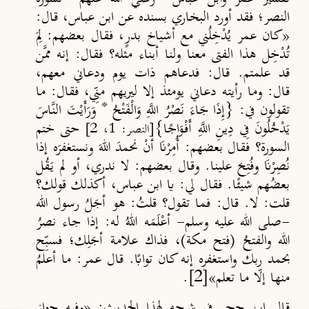
النصر؛ فقد أورد البخاري بسنده عن ابن عباس، قال:
«كان عمر يُدْخِلُني مع أشياخ بدرٍ، فقال بعضهم: لِمَ
تُدْخِل هذا الفتى معنا ولنا أبناء مثله؟ فقال: إنه ممَّن
قد علمتم. قال: فدعاهم ذات يوم ودعاني معهم،
قال: وما رأيته دعاني يومئذ إلا ليريهم منِّي، فقال: ما
تقولون في: {إِذَا جَاءَ نَصْرُ اللَّهِ وَالْفَتْحُ * وَرَأَيْتَ النَّاسَ
يَدْخُلُونَ فِي دِينِ اللَّهِ أَفْوَاجًا}
حتى ختم
[النصر: 1، 2]
السورة؟ فقال بعضهم: أُمِرْنَا أنْ نحمدَ اللهَ ونستغفرَه إذا
نُصِرْنَا وفُتِحَ علينا. وقال بعضهم: لا ندري، أو لم يَقُل
بعضُهم شيئًا. فقال لي: يا ابن عباس، أكذلك قولك؟
قلت: لا. قال: فما تقول؟ قلتُ: هو أجَلُ رسول الله
-صلى الله عليه وسلم- أعْلَمَه اللهُ له: إذا جاء نصرُ
الله والفتحُ (فتح مكة)، فذاك علامة أجَلِك؛ فسبِّح
بحمد ربك واستغفره إنه كان تواب
ا. قال عمر: ما أعلمُ
منها إلّا ما تعلم»
[2]
.
قال ابن حجر في شرحه لهذا الحديث: «وفيه جواز