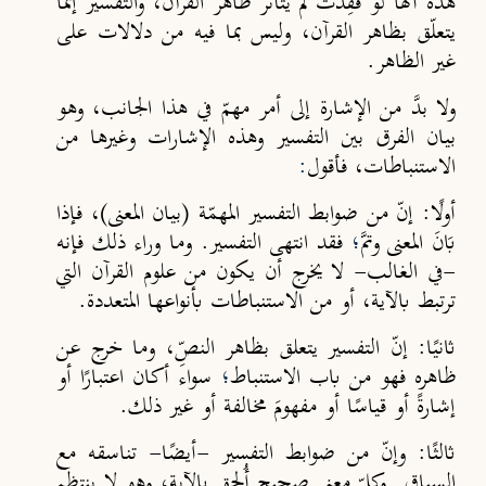
هذه أنها لو فُقِدَت لم يتأثّر ظاهر القرآن، والتفسير إنما
يتعلّق بظاهر القرآن، وليس بما فيه من دلالات على
غير الظاهر.
ولا بدَّ من الإشارة إلى أمر مهمّ في هذا الجانب، وهو
بيان الفرق بين التفسير وهذه الإشارات وغيرها من
الاستنباطات، فأقول
:
أولًا
: إنّ من ضوابط التفسير المهمّة (بيان المعنى)، فإذا
بَانَ المعنى وتمَّ
؛
فقد انتهى التفسير. وما وراء ذلك فإنه
-في الغالب- لا يخرج أن يكون من علوم القرآن التي
ترتبط بالآية، أو من الاستنباطات بأنواعها المتعددة.
ثانيًا
: إنّ التفسير يتعلق بظاهر النصِّ، وما خرج عن
ظاهره فهو من باب الاستنباط
؛
سواء أكان اعتبارًا أو
إشارة
أو قياسًا أو مفهومَ مخالفة أو غير ذلك.
ثالثًا
: وإنّ من ضوابط التفسير -أيضًا- تناسقه مع
السياق. وكلّ معنى صحيح أُلحِق بالآية، وهو لا ينتظم