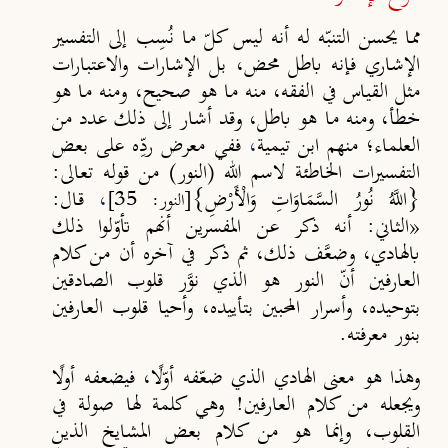
مما يحسن التنبّه له أنه ليس كلّ ما نُسِب إلى التفسير
الإشاري فإنه باطل محض، بل الإشارات والاعتبارات
مثل القياس في الفقه، منه ما هو صحيح، ومنه ما هو
خطأ، ومنه ما هو باطل، وقد أشار إلى ذلك عدد من
العلماء؛ منهم ابن تيمية
،
ففي معرض ردِّه على بعض
التفسيرات الخاطئة لاسم الله (النور) من قوله تعالى:
{اللَّهُ نُورُ السَّمَاوَاتِ وَالْأَرْضِ}
،
قال:
[النور: 35]
«الثاني: أنه ذكر عن المفسرين أنهم تأوّلوا ذلك
بالهادي، وضعَّف ذلك، ثم ذكر في آخره أن من كلام
العارفين أنّ النور هو الذي نوَّر قلوب الصادقين
بتوحيده، وأسرار المحبين بتأييده، وأحيا قلوب العارفين
بنور معرفته.
وهذا هو معنى الهادي الذي ضعّفه أوّلًا، فيضعفه أولًا
ويجعله من كلام العارفين! وهي كلمة لها صولة في
القلوب، وإنما هو من كلام بعض المشايخ الذين