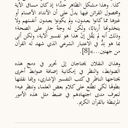
كذا. وهذا مشكل الظاهر جدّ
ا؛ إذ كان مساق الآية
ومحصول القرائن فيها يدلّ على أن الأنداد الأصنام أو
غيرها مما كانوا يعبدون، ولم يكونوا يعبدون أنفسَهم ولا
يتخذونها أرباب
ا، ولكن له وجهٌ جارٍ على الصحة؛
وذلك أنه لم يَقُل إنّ هذا هو تفسير الآية، ولكن أتى
بما هو نِدٌّ في الاعتبار الشرعي الذي شهد له القرآن
من جهتين...»
[8]
.
وهذان النقلان يحتاجان إلى تحرير في دمج هذه
الضوابط، والنظر في إمكانية إضافة ضوابط أخرى
يحتاجها الناظر في كتب التفسير الإشاري، وإنما نقلتها
بطولها لكي تطّلع على كلام بعض العلماء وتنظر فيه؛
لتعرف مدى اجتهادهم في ضبط مثل هذه الأمور
المرتبطة بالقرآن الكريم.