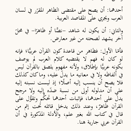
أحدهما
: أن يصح على مقتضى الظاهر المقرّر في لسان
العرب ويجري على المقاصد العربية.
والثاني
: أن يكون له شاهد -نص
ّا أو ظاهر
ا- في محلّ
آخر يشهد لصحته من غير معارض.
فأمّا الأول
: فظاهر من قاعدة كون القرآن عربيّ
ا؛ فإنه
لو كان له فهم لا يقتضيه كلام العرب لم يوصف
بكونه عربيّ
ا بإطلاق، ولأنه مفهوم يلصق بالقرآن ليس
في ألفاظه ولا في معانيه ما يدلّ عليه، وما كان كذلك
فلا يصح أن ينسب إليه أصل
ا؛ إذ ليست نسبته إليه
على أن مدلوله أولى من نسبة ضدّه إليه ولا مرجح
يدلّ على أحدهما، فإثبات أحدهما تحكُّم وتقوُّل على
القرآن ظاهرٌ، وعند ذلك يدخل قائله تحت إثم من
قال في كتاب الله بغير علم، والأدلة المذكورة في أن
القرآن عربي جارية هنا.