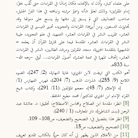
على علماء كبار، وأذن له بالإفتاء، فكان إمامًا في القراءات حتى لُقّب بحقّ:
إمام المقرئين؛ وذلك لعلوّ شأنه وسموّ مرتبته ونباهته في هذا الفنّ الجليل،
صاحب التصانيف التي لم يسبق إلى مثلها ولم ينسج على منوالها وقد
تجاوزت التسعين. ومن أبرزها: القراءات والتجويد، تحبير التيسير في القراءات
العشر، تقريب النشر في القراءات العشر، التمهيد في علم التجويد، طيبة
النشر في القراءات العشر، المقدمة فيما على قارئ القرآن أن يعلمه =
المشهورة بالمقدمة الجزرية، منجد المقرئين ومرشد الطالبين، النشر في القراءات
العشر، إتحاف المهرة في تتمة العشرة، أصول القراءات... تُوفي -رحمه الله-
سنة 833هـ.
أهم الكتب التي ترجَمت لابن الجزري: غاية النهاية، (2/ 247)، الضوء
اللامع (9/ 255)، شذرات الذهب (7/ 204)، فهرس الفهارس (1/
233)، الإعلام (7/ 45)، معجم المؤلفين (11/ 291)، وكتاب شيخ
القراء الإمام ابن الجزري للدكتور/ محمد مطيع الحافظ.
[8]
انظر: مقدمة ابن الصلاح ومحاسن الاصطلاح، تحقيق: د. عائشة عبد
الرحمن (بنت الشاطئ)، دار المعارف، (1 / 240).
[9]
انظر هذا بتفصيل في: التصحيح والتضعيف، ص108- 109.
[10]
التصحيح والتضعيف، ص15.
[11]
من الأعلام الذين يظهر لي أنه كان حريًّا بالكاتب تقديم تعريف