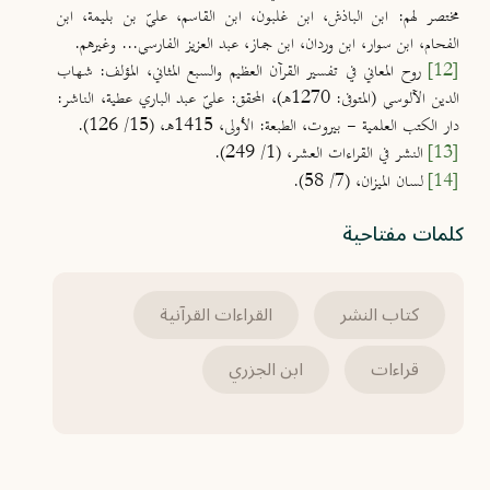
مختصر لهم: ابن الباذش، ابن غلبون، ابن القاسم، عليّ بن بليمة، ابن
الفحام، ابن سوار، ابن وردان، ابن جماز، عبد العزيز الفارسي... وغيرهم.
[12]
روح المعاني في تفسير القرآن العظيم والسبع المثاني، المؤلف: شهاب
الدين الآلوسي (المتوفى: 1270هـ)، المحقق: عليّ عبد الباري عطية، الناشر:
دار الكتب العلمية - بيروت، الطبعة: الأولى، 1415هـ، (15/ 126).
[13]
النشر في القراءات العشر، (1/ 249).
[14]
لسان الميزان، (7/ 58).
كلمات مفتاحية
كتاب النشر
القراءات القرآنية
قراءات
ابن الجزري