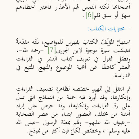
أصحابها لكنه التمس لهم الأعذار فاعتبر أخطاءهم
سهوًا أو سبق قلم
[6]
.
- محتويات الكتاب:
استهلَّ المؤلِّفُ الكتابَ بفهرس للمواضيع، تلَتْه مقدّمةٌ
تضمّنت سيرة موجزة لابن الجزري
[7]
-رحمه الله-،
وفصّل القول في تعريف كتاب النشر في القراءات
العشر كاشفًا عن أهمية الموضوع والمنهج المتبع في
الدراسة.
ثم انتقل إلى تمهيدٍ خصّصه لظاهرة تضعيف القراءات
وإنكارها، وقد أورد فيه جملة من النماذج التي تدلّ
على ردّ القراءات وإنكارها، وقد حرص على إيراد
أمثلة من مختلف العصور ابتداء من عصر الصحابة
-رضوان الله عليهم- وهُم بمعيّة الرسول -صلى الله
عليه وسلم-، وخصّص لكلّ قرن أكثر من نموذج.