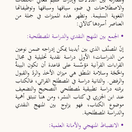
والمقارنة بين الدلالات وإدراك سليم لمعاني الكلمات
والاصطلاحات في ضوء سياقها وسباقها وتوظيفاتها
اللغوية السليمة. وتظهر هذه المميزات في جملة من
العناصر أسردها كالآتي:
• الجمع بين المنهج النقدي والدراسة المصطلحية:
إنّ المصنَّف الذي بين أيدينا يمكن إدراجه ضمن نوعين
من الدراسات؛ الأولى دراسة نقدية تحليلية في مجال
القراءات القرآنية مَؤسَّسة على قاعدة أن تكون البينةُ
والحُجّة وسلامة المنطق هي ميزان الأخذ والردّ والقبول
والرفض. والثانية دراسة في المصطلح القرائي، فالكتاب
برمّته دراسة تطبيقية لمصطلحي التصحيح والتضعيف
عند ابن الجزري في كتاب النشر، ومن هنا تنبثق أهمية
موضوع الكتاب، فهو يزاوج بين المنهج النقدي
والدراسة المصطلحية.
• الانضباط المنهجي والأمانة العلمية: