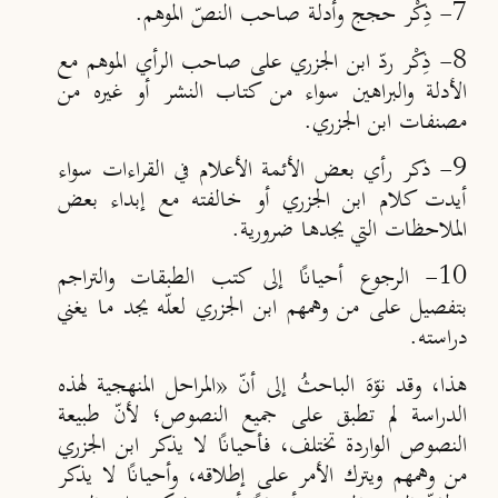
7- ذِكْر حجج وأدلة صاحب النصّ الموهم.
8- ذِكْر ردّ ابن الجزري على صاحب الرأي الموهم مع
الأدلة والبراهين سواء من كتاب النشر أو غيره من
مصنفات ابن الجزري.
9- ذكر رأي بعض الأئمة الأعلام في القراءات سواء
أيدت كلام ابن الجزري أو خالفته مع إبداء بعض
الملاحظات التي يجدها ضرورية.
10- الرجوع أحيانًا إلى كتب الطبقات والتراجم
بتفصيل على من وهمهم ابن الجزري لعلّه يجد ما يغني
دراسته.
هذا، وقد نوّهَ الباحثُ إلى أنّ «المراحل المنهجية لهذه
الدراسة لم تطبق على جميع النصوص؛ لأنّ طبيعة
النصوص الواردة تختلف، فأحيانًا لا يذكر ابن الجزري
من وهمهم ويترك الأمر على إطلاقه، وأحيانًا لا يذكر