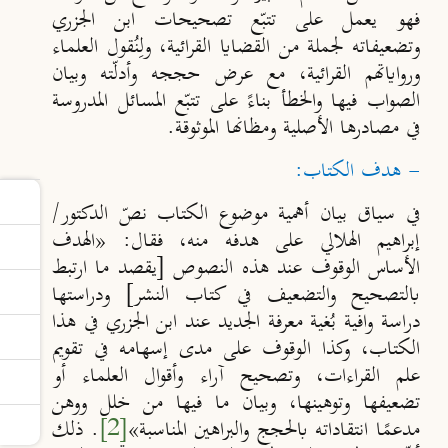
فهو يعمل على تتبّع تصحيحات ابن الجزري
وتضعيفاته لجملة من القضايا القرائية، ولِنُقول العلماء
ورواياتهم القرائية، مع عرض حججه وأدلّته وبيان
الصواب فيها والخطأ بناءً على تتبّع المسائل المدروسة
في مصادرها الأصلية ومظانها الموثوقة.
- هدف الكتاب:
في سياق بيان أهمية موضوع الكتاب نصّ الدكتور/
إبراهيم الهلالي على هدفه منه، فقال: «الهدف
الأساس الوقوف عند هذه النصوص [يقصد ما ارتبط
بالتصحيح والتضعيف في كتاب النشر] ودراستها
دراسة وافية بُغية معرفة الجديد عند ابن الجزري في هذا
الكتاب، وكذا الوقوف على مدى إسهامه في تقويم
علم القراءات، وتصحيح آراء وأقوال العلماء أو
تضعيفها وتوهينها، وبيان ما فيها من خلل ووهن
مدعمًا انتقاداته بالحجج والبراهين المناسبة»
[2]
. ذلك