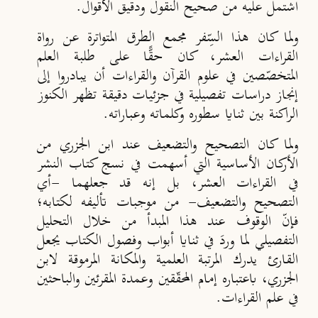
اشتمل عليه من صحيح النقول ودقيق الأقوال.
ولما كان هذا السِّفر مجمع الطرق المتواترة عن رواة
القراءات العشر، كان حقًّا على طلبة العلم
المتخصّصين في علوم القرآن والقراءات أن يبادروا إلى
إنجاز دراسات تفصيلية في جزئيات دقيقة تظهر الكنوز
الراكنة بين ثنايا سطوره وكلماته وعباراته.
ولما كان التصحيح والتضعيف عند ابن الجزري من
الأركان الأساسية التي أسهمت في نسج كتاب النشر
في القراءات العشر، بل إنه قد جعلهما -أي
التصحيح والتضعيف- من موجبات تأليفه لكتابه؛
فإنّ الوقوف عند هذا المبدأ من خلال التحليل
التفصيلي لما وردَ في ثنايا أبواب وفصول الكتاب يجعل
القارئ يدرك المرتبة العلمية والمكانة المرموقة لابن
الجزري، باعتباره إمام المحقّقين وعمدة المقرئين والباحثين
في علم القراءات.