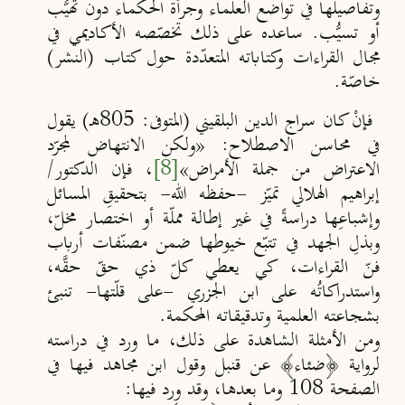
وتفاصيلها في تواضع العلماء وجرأة الحكماء دون تهيُّب
أو تسيُّب. ساعده على ذلك تخصّصه الأكاديمي في
مجال القراءات وكتاباته المتعدّدة حول كتاب (النشر)
خاصّة.
فإنْ كان سراج الدين البلقيني (المتوفى: 805هـ) يقول
في محاسن الاصطلاح: «ولكن الانتهاض لمجرّد
الاعتراض من جملة الأمراض»
[8]
،
فإن الدكتور/
إبراهيم الهلالي تميّز -حفظه الله- بتحقيقِ المسائل
وإشباعِها دراسةً في غير إطالة مملّة أو اختصار مخلّ،
وبذلِ الجهد في تتبّع خيوطها ضمن مصنّفات أرباب
فنّ القراءات، كي يعطي كلّ ذي حقّ حقَّه،
واستدراكاتُه على ابن الجزري -على قلّتها- تنبئ
بشجاعته العلمية وتدقيقاته المحكمة.
ومن الأمثلة الشاهدة على ذلك، ما ورد في دراسته
لرواية ﴿ضئاء﴾ عن قنبل وقول ابن مجاهد فيها في
الصفحة 108 وما بعدها، وقد ورد فيها: