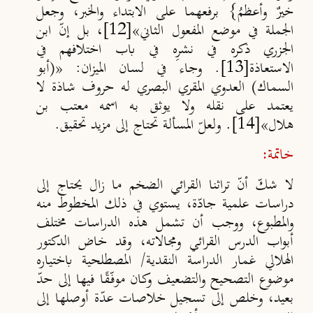
خيرٌ وأعظمُ} برفعهما على الابتداء والخبر، وجعل
الجملة في موضع المفعول الثاني»
[12]
،
بل إنّ ابن
الجزري ذكره في نشرِه في باب اختلافهم في
الاستعاذة
[13]
. وجاء في لسان الميزان: «(أبو
السماك) العدوي المقري البصري له حروف شاذة لا
يعتمد على نقله ولا يوثق به اسمه معتب بن
هلال»
[14]
.
ولعلّ المسألة تحتاج إلى مزيد تحقيق.
خاتمة:
لا شكّ أنّ تراثنا القرائي الضخم ما زال يحتاج إلى
دراسات علمية جادّة، يستوي في ذلك المخطوط منه
والمطبوع، ووجب أن تشمل هذه الدراسات مختلف
أبواب الدرس القرائي ومجالاته، وقد خاض الدكتور
الهلالي غمار الدراسة النقدية/ المصطلحية باختياره
موضوع التصحيح والتضعيف وكان موفّقًا فيها إلى حدّ
بعيد، وخلص إلى تسجيل خلاصات عدّة أوصلها إلى