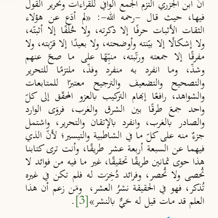
أنّ ابن الجزري التزم الجمع الوافي للقراءات وتحرير القول
فيها،
حيث قال -رحمه الله-: «لم أدَع عن هؤلاء
الثقات الأثبات حرف
ا إلا ذكرته، ولا خُلْف
ا إلا أثبت
ه،
ولا إشكال
ا إلا بي
نته وأوضحته، ولا بعيد
ا إلا قر
بته، ولا
مفرق
ا إلا جمعته ورت
بته، منب
ه
ا على ما صحّ عنهم
وشذ
،
وما انفرد به منفرد وفذ
، ملتزم
ا للتحرير
والتصحيح والتضعيف
والترجيح معتبر
ا للمتابعات
والشواهد، رافع
ا إبهام التركيب بالعزو المحقّق إلى كلّ
واحد جمعَ طرق
ا بين الشرق والغرب، فروَى الوارد
والصادر بالغرب، وانفرد بالإتقان والتحرير، واشتمل
جزءٌ منه على كلّ ما في الشاطبية والتيسير؛ لأن
الذي
فيهما عن السبعة أربعة عشر طريقًا، وأنت ترى كتابنا
هذا حوى ثمانين طريقًا تحقيقًا، غير ما فيه من فوائد لا
تُحصى ولا تُحصر، وفرائد دُخِرَت له فلم تكن في غيره
تُذكر، فهو في الحقيقة نشرُ العشر، ومَن زعم أن هذا
العلم قد مات قيل له حَيٌّ بالنشر»
[3]
.