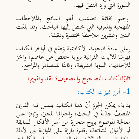
السورة التي ورد النصّ فيها.
وختم بخاتمة تضمّنت أهم النتائج والملاحظات
المنهجية والمعرفية التي خلص إليها الباحث. وقد بلغَت
اثنتين وعشرين ملاحظة مختصرة ودقيقة.
وعلى عادة البحوث الأكاديمية وَضَع في أواخر الكتاب
فهرسًا للآيات القرآنية برواية حفص عن عاصم، وآخرَ
للأحاديث النبوية الشريفة، وثالثًا للمصادر والمراجع.
ثانيًا: كتاب التصحيح والتضعيف؛ نقد وتقويم:
1- أبرز مميزات الكتاب:
بداية، يمكن الجزمُ أنّ هذا الكتابَ يلمس فيه القارئ
المنصفُ جدّيةً في البحث، واحترامًا للحقّ، وتوفرًا على
معالجة الموضوع بروح متحرّرة من أسر الأفكار السابقة
أو الأقوال الشائعة، وقدرة بارزة على الموازنة بين الأدلة