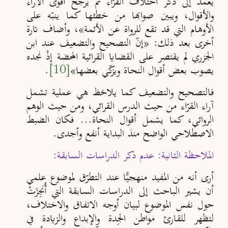
يعمد إلى ذكر اختلاف القرّاء ثم يرجح أقوى الآراء
والأقوال، ويبين صوابها من خطئها كما ينبّه على
الأوهام التي قد تقع للرواة عن الأئمة»، وأضاف تارة
أخرى بعد ذلك: «إنّ التصحيح والتضعيف عند ابن
الجزري لم يقتصر على القضايا القرائية المحضة إِذْ نجده
يصوب بعض أقوال النحاة ويزكّي بعضها»
[10]
.
فالتصحيح والتضعيف كما يلاحَظ هي عملية تشمل
آراء القرّاء من حيث الدرس القرائي، ومن حيث الوهم
الروائي، كما يشمل أقوال النحاة... فكان الضبط
الاصطلاحي الواضح منذ البداية أنفع وأجدى.
الملاحظة الثانية: عدم ذكر الدراسات السابقة:
أرى أنه من المفيد منهجيًّا عند التطرّق لموضوع علمي
أن يشير الباحث إلى الدراسات السابقة التي أُنجِزَتْ
حول نفس الموضوع لبيان أوجه الاتفاق والاختلاف،
لتظهر للقارئ مواطن الجِدة والإبداع والزيادة في