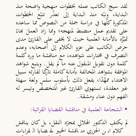
لقد سيج الكاتب عمله بخطوات منهجية واضحة منذ
البداية، ونبّه منذ البداية إلى تعذّر تتبّع الخطوات
المذكورة كلّها في دراسة جملة من النصوص مما ساعده
على تقديم عمل منضبط لمنهجه؛ ومما زاد العملَ بهاءً
تميّزُه بالأمانة العلمية حيث لا يخفى على القارئ مدى
حرص الكاتب على عزو الكلام إلى أصحابه، وعدم
التصرف في مختارات شواهده، مع مناقشة ما ورد كلمة
كلمة دون تقويل المنقول عنه ما لم يقل. ويتبع شواهد
الموافقة بشواهد المخالفة بأمانة كاملة تاركًا لقارئه سبيل
الاهتداء ممهَّدًا، يفعل ذلك بأسلوبٍ سلسٍ ولغة سهلة
غير معقدة، تستهوي القارئ غير المتخصص وتيسر له
الفهم دون عناء ومشقة.
• الشجاعة العلمية في مناقشة القضايا القرائية:
لم يكتفِ الدكتور الهلالي بمجرّد النقل، بل كان يناقش
كلام ابن الجزري مناقشة الخبير بقضايا القراءات