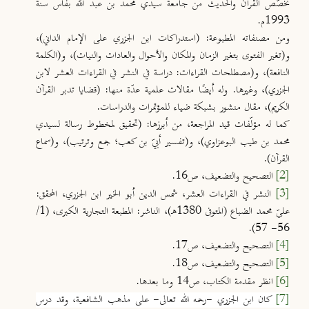
تخصّص القرآن والحديث من جامعة سيدي محمد بن عبد الله بفاس سنة
1993م.
ومن مصنفاته المطبوعة: (استدراكات ابن الجزري على الإمام الداني)،
و(تغير الفتوى بتغير الزمان والمكان والأحوال والعادات والنيات)، و(الكلمة
النافعة)، و(مصطلحات القراءات: دراسة في النشر في القراءات العشر لابن
الجزري)، وغيرها. وله أيضًا مقالات علمية عدّة منها: (قضايا تدبر القرآن
الكريم)، مقال منشور بشبكة ضياء للمؤتمرات والدراسات.
كما له مؤلّفات قيد المراجعة، من أبرزها: (تحقيق لمخطوط رسالة لسيدي
محمد بن طيب البوعزاوي)، و(تفسير أبيّ بن كعب؛ جمع وترتيب)، و(سماع
القرآن).
[2]
التصحيح والتضعيف، ص16.
[3]
النشر في القراءات العشر، شمس الدين أبو الخير ابن الجزري، المحقق:
عليّ محمد الضباع (المتوفى 1380هـ)، الناشر: المطبعة التجارية الكبرى، (1/
56- 57).
[4]
التصحيح والتضعيف، ص17.
[5]
التصحيح والتضعيف، ص18.
[6]
انظر مقدمة الكتاب، ص14 وما بعدها.
[7]
كان ابن الجزري -رحمه الله تعالى- على مذهب الشافعية، وقد درس