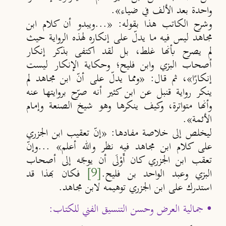
واحدة بعد الألف في ضياء».
وشرح الكاتب هذا بقوله: «...ويبدو أن كلام ابن
مجاهد ليس فيه ما يدلّ على إنكاره لهذه الرواية حيث
لم يصرح بأنها غلط، بل لقد اكتفى بذكر إنكار
أصحاب البزي وابن فليح؛ وحكاية الإنكار ليست
إنكارًا»، ثم قال: «ومما يدلّ على أنّ ابن مجاهد لم
ينكر رواية قنبل عن ابن كثير أنه صرّح بروايتها عنه
وأنها متواترة، وكيف ينكرها وهو شيخ الصنعة وإمام
الأئمة».
ليخلص إلى خلاصة مفادها: «إنّ تعقيب ابن الجزري
على كلام ابن مجاهد فيه نظر والله أعلم» ...وإنّ
تعقب ابن الجزري كان أَوْلَى أن يوجّه إلى أصحاب
البزي وعبد الواحد بن فليح
.
[9]
فكان بهذا قد
استدرك على ابن الجزري توهيمه لابن مجاهد.
• جمالية العرض وحسن التنسيق الفني للكتاب: