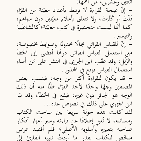
اثنتين وعشرين، من أهمها:
- إنّ صحة القراءة لا ترتبط بأعداد معيّنة من القرّاء
قَلّتْ أو كَثُرَتْ، ولا تتعلق بأعلام معيّنين دون سواهم،
كما أنها ليست منحصرة في كتب معيّنة؛ كالشاطبية
والتيسير.
- إنّ للقياس القرائي مجالًا محدودًا وضوابط مخصوصة،
متى استعمل القياس القرائي دونها أفضى إلى الخطأ
والزّلَل، وقد عقّب ابن الجزري في النشر على مَن أساء
استعمال القياس فوقع في المحذور.
- قد يكون للقراءة أكثر من وجه، فينسب بعض
المصنفين وجهًا واحدًا لأحد القرّاء ظنًّا منه أن ذلك
الوجه هو الجائز دون غيره، فيقع في الخطأ، وقد نبّه
ابن الجزري على ذلك في نصوص عدة...
لقد كانت هذه جولة سريعة بين مباحث الكتاب
ومسائله، لا تُغني إطلاقًا عن قراءته وسبر أغوار أفكار
صاحبه بتعبيره وأسلوبه الأصلي؛ فلم أقصد عرض
ملخّص للكتاب بقدر ما أردتُ تنبيه القارئ إلى