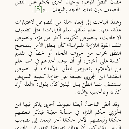
مظانّ النصّ الموهم، وأحيانًا أخرى يحكم على النص
بالضعف دون تقديم الحجة والبرهان...»
[5]
.
وعمَدَ الباحث إلى إلغاء جملة من النصوص لاعتبارات
عدّة، منها: عدم تعلّقها بعلم القراءات؛ مثل تضعيف
الأحاديث، ونصوص تكرّرت أكثر من مرّة، ونصوص
تفقد القوة اللازمة للدراسة؛ كأن يتعلّق الأمر بتصحيح
النطق بحرف من حروف الهجاء أو خطأ في تقديم
كلمة على أخرى، أو أن يوهم أحدهم في اسم علم
من الأعلام، ونصوص تتعلّق بالأعداد، أو نصوص
انتقدها ابن الجزري بصيغة غير جازمة كصيغ التمريض
نستشف منها الظنّ بدل اليقين كأن يقول: «لعلّه أراد
كذا» و«أحسبه وهمًا».
وقد ألغَى الباحثُ أيضًا نصوصًا أخرى يذكر فيها ابن
الجزري حكم القرّاء في مسألة معي
نة فيذكر لبعضهم
حكم
ا ولبعضهم الآخر حكم
ا آخر فيعمد إلى تصويب
الرأيين مع
ا، كما أن
هناك نصوصًا انتقد ابن الجزري