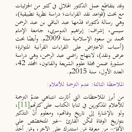
وقد يتقاطع عمل الدكتور الهلالي في كثير من الجزئيات
مع بحث (قواعد نقد القراءات؛
دراسة نظرية تطبيقية)،
وهي رسالة دكتوراه قدّمها عبد الباقي بن عبد الرحمن
سيسي
،
إشراف: إبراهيم الدوسري
،
جامعة الإمام
محمد بن سعود الإسلامية سنة 2009م. وأيض
ا بحث
(أسباب الاعتراض على القراءات القرآنية المتواترة
؛
عرض ونقد)، لابتهاج راضي عبد الرحمن، وهي دراسة
منشورة ضمن مجلة علوم الشريعة والقانون، المجلد 42،
العدد الأول، سنة 2015م.
الملاحظة الثالثة: عدم الترجمة للأعلام:
من أبرز الملاحظات التي أثارت انتباهي عدمُ الترجمة
للأعلام المذكورين في ثنايا الكتاب على كثرتهم
[11]
،
ولو بالإشارة إلى تاريخ وفاتهم، ومعلوم أنّ التذكير
بتواريخ الوفاة تمكّن القارئ -غير المتخصّص على
الأقلّ- مِن معرفة مَن استدرك على الآخر، ومَن أخذَ