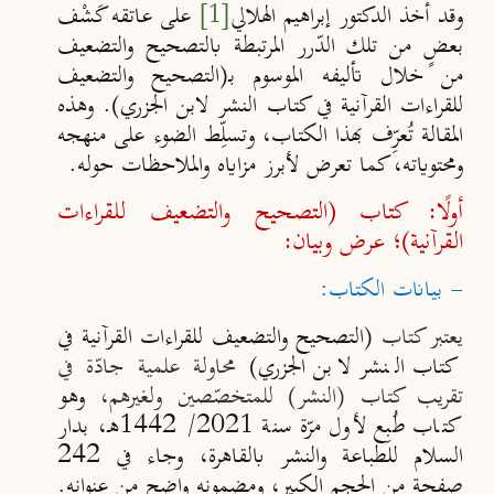
وقد أخذ
الدكتور إبراهيم الهلالي
[1]
على عاتقه كَشْف
بعضٍ من تلك الدّرر المرتبطة بالتصحيح والتضعيف
من خلال تأليفه الموسوم بـ(
التصحيح والتضعيف
للقراءات القرآنية في كتاب النشر لابن الجزري
). وهذه
المقالة تُعرِّف بهذا الكتاب، وتسلِّط الضوء على منهجه
ومحتوياته، كما تعرض لأبرز مزاياه والملاحظات حوله.
أولًا: كتاب (التصحيح والتضعيف للقراءات
القرآنية)؛ عرض وبيان:
- بيانات الكتاب:
يعتبر كتاب
(التصحيح والتضعيف للقراءات القرآنية في
كتاب النشر لابن الجزري)
محاولة علمية جادّة في
تقريب كتاب (النشر) للمتخصّصين ولغيرهم،
وهو
كتاب طُبِع لأول مرّة سنة 2021/ 1442هـ، بدار
السلام للطباعة والنشر بالقاهرة، وجاء في 242
صفحة من الحجم الكبير، ومضمونه واضح من عنوانه.