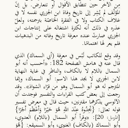
مِن الآخر حين تتطابق الأقوال أو تتعارض. بل إنّ
المؤلّف لم يُشِر إلى تاريخ وفاة ابن الجزري نفسه لا في
غلاف الكتاب ولا في الفقرة الخاصّة بترجمته، ولعلّ
عذره في ذلك أنه لكثرة اشتغاله على إنتاجات ابن
الجزري صارتْ عنده معرفة تاريخ وفاته من البدهيات
فلم يعر لها اهتمامًا.
وقد وقع للكاتب لَبْس في معرفة (أبي السماك) الذي
قال عنه في هامش الصفحة 182: «أحسب أنه أبو
السمال باللام لا بالكاف، والناظر في غاية النهاية
لابن الجزري لا يجد هذا الاسم: أبو السماك، وإنما
المترجم له هو أبو السمال وهو من قرّاء الشواذ». وقد
رجعت إلى بعض كتب القراءات والتفسير فوجدت أن
الآلوسي يذكرهما مقترنين، حيث قال في معرض تفسير
قوله تعالى: {تَجِدُوهُ عِنْدَ اللَّهِ هُوَ خَيْرًا وَأَعْظَمَ أَجْرًا}
: «وقرأ أبو السمال (باللام) العدوي
،
[المزمل: 20]
وأبو السماك (بالكاف) الغنوي
، وأبو السميقع: {هُوَ