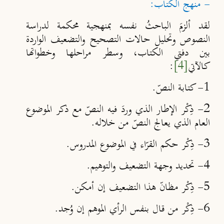
- منهج الكتاب:
لقد ألزمَ الباحثُ نفسه بمنهجية محكمة لدراسة
النصوص وتحليل حالات التصحيح والتضعيف الواردة
بين دفتي الكتاب، وسطر مراحلها وخطواتها
كالآتي
[4]
:
1- كتابة النصّ.
2- ذِكْر الإطار الذي وردَ فيه النصّ مع ذكر الموضوع
العام الذي يعالج النصّ من خلاله.
3- ذِكْر حكم القرّاء في الموضوع المدروس.
4- تحديد وجهة التضعيف والتوهيم.
5- ذِكْر مظانّ هذا التضعيف إن أمكن.
6- ذِكْر من قال بنفس الرأي الموهم إن وُجد.