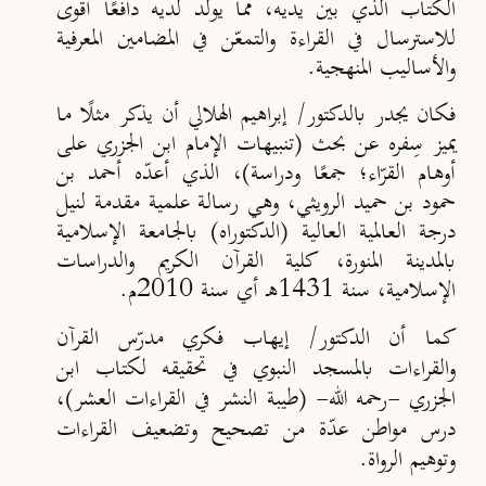
الكتاب الذي بين يديه، مما يولّد لديه دافعًا أقوى
للاسترسال في القراءة والتمعّن في المضامين المعرفية
والأساليب المنهجية.
فكان يجدر بالدكتور/ إبراهيم الهلالي أن يذكر مثلًا ما
يميز سِفره عن بحث (تنبيهات الإمام ابن الجزري على
أوهام القرّاء؛ جمعًا ودراسة)، الذي أعدّه أحمد بن
حمود بن حميد الرويثي، وهي رسالة علمية مقدمة لنيل
درجة العالمية العالية (الدكتوراه) بالجامعة الإسلامية
بالمدينة المنورة، كلية القرآن الكريم والدراسات
الإسلامية، سنة 1431هـ أي سنة 2010م.
كما أن الدكتور/ إيهاب فكري مدرّس القرآن
والقراءات بالمسجد النبوي في تحقيقه لكتاب ابن
الجزري -رحمه الله-
(طيبة النشر في القراءات العشر)،
درس مواطن عدّة من تصحيح وتضعيف القراءات
وتوهيم الرواة.