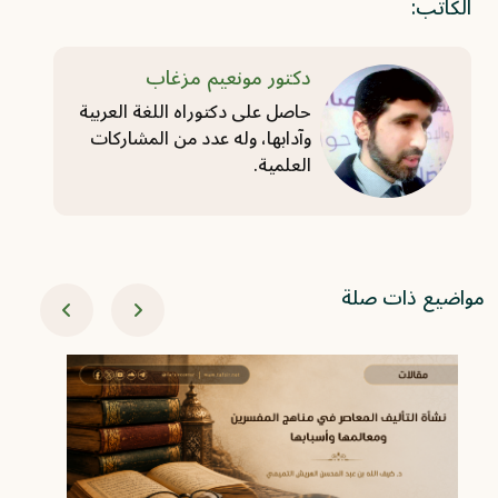
الكاتب:
دكتور مونعيم مزغاب
حاصل على دكتوراه اللغة العربية
وآدابها، وله عدد من المشاركات
العلمية.
مواضيع ذات صلة
06-06
ال
‏ع
ال