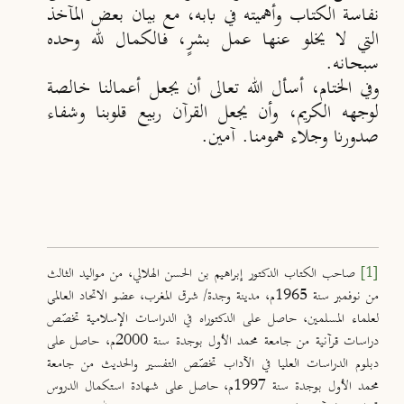
نفاسة الكتاب وأهميته في بابه، مع بيان بعض المآخذ
التي لا يخلو عنها عمل بشرٍ، فالكمال لله وحده
سبحانه.
وفي الختام، أسأل الله تعالى أن يجعل أعمالنا خالصة
لوجهه الكريم، وأن يجعل القرآن ربيع قلوبنا وشفاء
صدورنا وجلاء همومنا. آمين.
[1]
صاحب الكتاب الدكتور إبراهيم بن الحسن الهلالي، من مواليد الثالث
من نوفمبر سنة 1965م، مدينة وجدة/ شرق المغرب، عضو الاتحاد العالمي
لعلماء المسلمين، حاصل على الدكتوراه في الدراسات الإسلامية تخصّص
دراسات قرآنية من جامعة محمد الأول بوجدة سنة 2000م، حاصل على
دبلوم الدراسات العليا في الآداب تخصّص التفسير والحديث من جامعة
محمد الأول بوجدة سنة 1997م، حاصل على شهادة استكمال الدروس