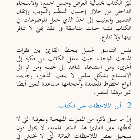
تميّز الكتاب بجمالية العرض وحسن الجمع، والانسجام
الداخلي من خلال إحسان التنظيم والتبويب وإتقان
التنسيق والترتيب إلى الحدّ الذي جعل الموضوعات في
الكتاب تشبه حبات متناسقة في عقد بهيّ لا تنافر
بينها ولا تنازع.
نفس التناسق الجميل يلحظه القارئ بين فقرات
المبحث الواحد، حيث ينتقل الكاتب من فكرة إلى
أخرى، ومن استدعاء شاهد إلى تحليله ومن ثم إلى
الاستنتاج بشكلٍ سلسٍ لا يتعب الذّهن، وجاءت
أنواع الخطوط المعتمدة وأحجامها مساعدة للعين أيضًا
غير مرهقة للبصر.
2- أبرز الملاحظات على الكتاب:
إنّ ما سبق ذكره من المميزات المنهجية والمعرفية التي لا
تخطئها عين القارئ لهذا السِّفر الممتع، لا يحول دون
تسجيل بعض الملاحظات العامّة التي لا تخدش في