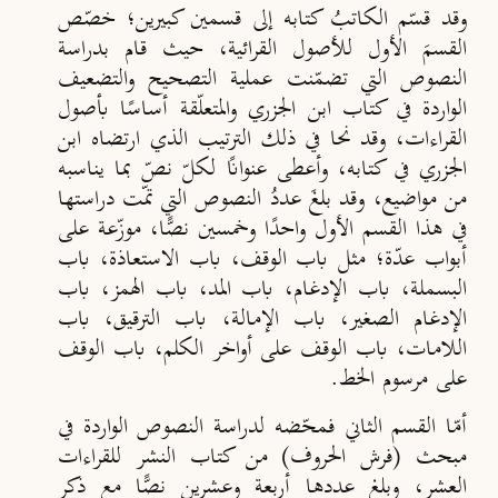
وقد قسّم الكاتبُ كتابه إلى قسمين كبيرين؛ خصّص
القسمَ الأول للأصول القرائية، حيث قام بدراسة
النصوص التي تضمّنت عملية التصحيح والتضعيف
الواردة في كتاب ابن الجزري والمتعلّقة أساسًا بأصول
القراءات، وقد نحا في ذلك الترتيب الذي ارتضاه ابن
الجزري في كتابه، وأعطى عنوان
ا لكلّ نصّ بما يناسبه
من مواضيع، وقد بلغَ عددُ النصوص التي تمّت دراستها
في هذا القسم الأول واحد
ا وخمسين نص
ا، موزّعة على
أبواب عدّة؛ مثل باب الوقف، باب الاستعاذة، باب
البسملة، باب الإدغام، باب المد، باب الهمز، باب
الإدغام الصغير، باب الإمالة، باب الترقيق، باب
اللامات، باب الوقف على أواخر الكلم، باب الوقف
على مرسوم الخط.
أمّا القسم الثاني فمحّضه لدراسة النصوص الواردة في
مبحث (فرش الحروف) من كتاب النشر للقراءات
العشر، وبلغ عددها أربعة وعشرين نصًّا مع ذكر