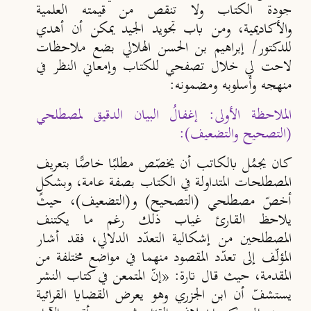
جودة الكتاب ولا تنقص من قيمته العلمية
والأكاديمية، ومن باب تجويد الجيد يمكن أن أهدي
للدكتور/ إبراهيم بن الحسن الهلالي بضع ملاحظات
لاحت لي خلال تصفحي للكتاب وإمعاني النظر في
منهجه وأسلوبه ومضمونه:
الملاحظة الأولى: إغفالُ البيان الدقيق لمصطلحي
(التصحيح والتضعيف):
كان يجمُل بالكاتب أن يخصّص مطلبًا خاصًّا بتعريف
المصطلحات المتداولة في الكتاب بصفة عامة، وبشكلٍ
أخصّ مصطلحي (التصحيح) و(التضعيف)، حيث
يلاحظ القارئ غياب ذلك رغم ما يكتنف
المصطلحين من إشكالية التعدّد الدلالي، فقد أشار
المؤلّف إلى تعدّد المقصود منهما في مواضع مختلفة من
المقدمة، حيث قال تارة: «إنّ المتمعن في كتاب النشر
يستشفّ أن ابن الجزري وهو يعرض القضايا القرائية