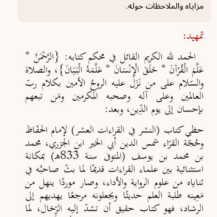
مزاياه والملاحظات حوله.
تمهيد:
الحمد لله الكريم القائل في محكم كتابه: {الرَّحْمَنُ *
عَلَّمَ الْقُرْآنَ * خَلَقَ الْإِنْسَانَ * عَلَّمَهُ الْبَيَانَ}، والصلاة
والسّلام على من نَزَل عليه الروحُ الأمين بكلام ربّ
العالمين وعلى آله وصحبه المكرمين ومَن تبعهم
بإحسان إلى يوم الدِّين، وبعد:
حظي كتاب (النشر في القراءات العشر) لإمام الحفّاظ
وحُجّة القرّاء شمس الدين أبي الخير ابن الجزري، محمد
بن محمد بن يوسف (المتوفى سنة 833هـ) بمكانة
استثنائية بين علماء القراءات قديمًا لما بثّ صاحبُه في
ثناياه من علوم الرواية والأداء، وصار مورد
ا ينهل من
مَعِينه طلبة العلم حديث
ا ويجعلونه مرجعًا يهديهم إلى
الرشاد، فهو كتاب حقيق أن تشدّ إليه الرِّحَال، لما