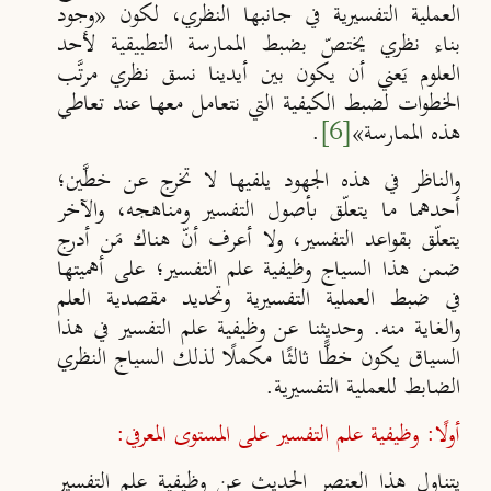
العملية التفسيرية في جانبها النظري، لكون «
وجود
بناء نظري يختصّ بضبط الممارسة التطبيقية لأحد
العلوم يَعني أن يكون بين أيدينا نسق نظري مرتَّب
الخطوات لضبط الكيفية التي نتعامل معها عند تعاطي
هذه الممارسة
»
[6]
.
والناظر في هذه الجهود يلفيها لا تخرج عن خطَّين؛
أحدهما ما يتعلّق بأصول التفسير ومناهجه، والآخر
يتعلّق بقواعد التفسير، ولا أعرف أنّ هناك مَن أدرج
ضمن هذا السياج وظيفية علم التفسير؛ على أهميتها
في ضبط العملية التفسيرية وتحديد مقصدية العلم
والغاية منه. وحديثنا عن وظيفية علم التفسير في هذا
السياق يكون خطًّا ثالثًا مكملًا لذلك السياج النظري
الضابط للعملية التفسيرية.
أولًا: وظيفية علم التفسير على المستوى المعرفي:
يتناول هذا العنصر الحديث عن وظيفية علم التفسير