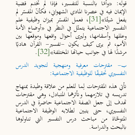
قوله:
«وأمّا بالنسبة للتفسير، فإذا لم تخدم قضية
الإيمان فيه في عصرنا المادي الشهواني، فكأنّ المفسّر لم
يفعل شيئًا
»
[31]
، فعمل المفسّر بميزان وظيفية علم
التفسير الاجتماعية يتمثّل في النظر في
«أوضاع الأمة
وعللها وأسقامها، وليرى أحوال واقعها وموقعها بين
الأمم، ثم يرى كيف يكون -تفسير- القرآن هاديًا
مرشدًا لها في جوانب حياتها المختلفة
»
[32]
.
ب- مقترحات معرفية ومنهجية لتجويد الدرس
التفسيري تحقيقًا للوظيفية الاجتماعية:
تأتي هذه المقترحات لِما للعلم من علاقة وطيدة بمنهاج
تدريسه في تلازمهما وتأثرهما المتبادل، وهي مقترحات
تهدف إلى جعل الصفة الاجتماعية حاضرة في الدرس
التفسيري، حتى يتبين لطلابه الوظيفة الاجتماعية
المتوخّاة من مباحث درس التفسير التي تناولوها
بالبحث والدراسة.