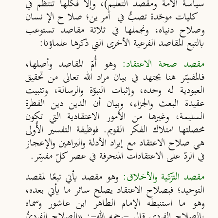
سياسة الأمة ومقصد التعليم)، وإلا فكلها تنتظم في
كليات موحّدة تصبُّ في أمرين؛ صلاح الإنسان
وصلاح دنياه، ونجملها في ثلاثة مقاصد تستوعب
بالتبع المقاصد الفرعية الأخرى التي ذكرها علماؤنا:
مقصد صحة الاعتقاد:
وهو أُمّ المقاصد وأصلها،
فالمفسِّر هنا يجتهد في بيان مراد الله تعالى من تحقيق
العبودية له وحده، وإثبات النبوّة والرسالة، وتثبيت
عقيدة البعث والجزاء، وبيان أن الدين دين الفطرة
السليمة، وغيرها من الأمور الاعتقادية التي تكون
محصلتها امتلاك الفكر القويم. فوظيفة التفسير الأُولى
هي صلاح الاعتقاد مع إيراد الأدلة والبراهين والإعجاز
في الردّ على الاعتقادات المنحرفة في عصر كلّ مفسِّر.
مقصد التزكية والأخلاق
:
وهو مقصد يأتي تبعًا لمقصد
التوحيد؛ فبصلاح الاعتقاد يصلح سائر ما يأتي بعده،
وهو ما استنبطه الإمام الطاهر ابن عاشور وسماه
بالصلاح الفردي قال -رحمه الله-:
«
الصلاح الفرديُّ