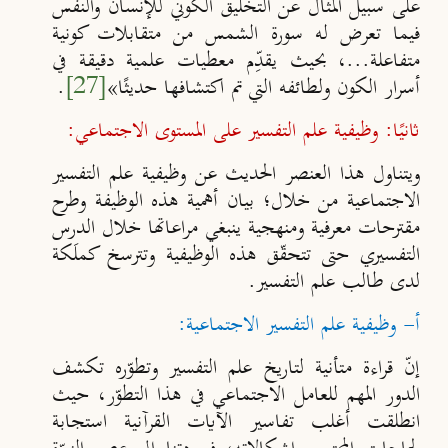
على سبيل المثال عن التخليق الكوني للإنسان والنفس
فيما تعرض له سورة الشمس من متقابلات كونية
متفاعلة...، بحيث يقدِّم معطيات علمية دقيقة في
أسرار الكون ولطائفه التي تم اكتشافها حديثًا»
[27]
.
ثانيًا: وظيفية علم التفسير على المستوى الاجتماعي:
ويتناول هذا العنصر الحديث عن وظيفية علم التفسير
الاجتماعية من خلال؛ بيان أهمية هذه الوظيفة وطرح
مقترحات معرفية ومنهجية ينبغي مراعاتها خلال الدرس
التفسيري حتى تتحقّق هذه الوظيفية وتترسخ كملَكة
لدى طالب علم التفسير.
أ- وظيفية علم التفسير الاجتماعية:
إنّ قراءة متأنية لتاريخ علم التفسير وتطوّره تكشف
الدور المهم للعامل الاجتماعي في هذا التطوّر، حيث
انطلقت أغلب تفاسير الآيات القرآنية استجابة