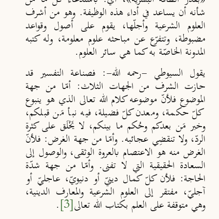
شأنه أن يساعد في أداء هذه الوظيفة. وهو من أشرف
العلوم الشرعية وأجلّها، يقوم على أصول وقواعد
مضبوطة، وتتفرّع عن مباحثه علوم معلومة، وله كتبه
المدونة الخاصّة به كما هي سائر العلوم.
يقول السيوطي -رحمه الله-: فصناعة التفسير قد
حازت الشرف من الجهات الثلاث: أمّا من جهة
الموضوع فلأنّ موضوعه كلام الله تعالى الذي هو ينبوع
كلّ حكمة، ومعدن كلّ فضيلة، فيه نبأ مَن قبلكم،
وخبر مَن بعدكم وحُكم ما بينكم، لا يَخْلَق على كثرة
الردّ، ولا تنقضِي عجائبه. وأمّا من جهة الغرض: فلأنّ
الغرض منه هو الاعتصام بالعروة الوثقى، والوصول إلى
السعادة الحقيقية التي لا تفنى. وأمّا من جهة شدّة
الحاجة: فلأن كلّ كمال دينيّ أو دنيويّ، عاجليّ أو
آجليّ، مفتقر إلى العلوم الشرعية والمعارف الدينية،
وهي متوقفة على العلم بكتاب الله تعالى
[3]
.