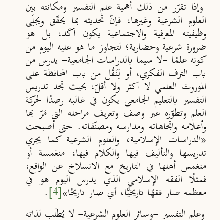
وإذا تقرّر من ذلك أهمية علم التفسير ومكانته بين
العلوم الشرعية وغيرها، فإنّ تحديثه بما يحقّق ويجلِّي
وظيفيته المعرفية والاجتماعية يكون آكَد، بل هو
ضرورة شرعية وحضارية؛ لتجاوز ما هو عليه اليوم من
كونه علمًا -لا سيما بالدراسات الجامعية- يدرس من
باب الترف الفكري، أو لِنَقُل من باب المحافظة على
الموروث العلمي لا أكثر ولا أقلّ، بحيث تجد تدريس
التفسير بالتعليم الجامعي يكون في غالبه رصدًا لحركة
العلم وتطوّره عبر وصف وتعريف مراحله التي مَرّ بها
وأعلامه واتجاهاته ومدارسه ومصنّفاته. حتى أصبحت
«
الدراسات الإسلامية، والعلوم الشرعية كما يجري
تدريسها والتأليف فيها والكلام فيها، منغمسة أو
منغمس أهلها في التاريخ مع الانسلاخ عن الواقع،
فمثل
ا الفقه الإسلامي الذي يدرس اليوم هو في
معظمه صار فقه
ا تاريخي
ا، أي صار تاريخ
ا
»
[4]
.
وعلم التفسير -وسائر العلوم الشرعية- لا ي
طل
ب لذاته