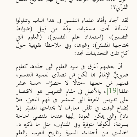
القرآني؟!
لقد أجاد وأفاد علماء التفسير في هذا الباب وتناولوا
المسألة تحت مسمّ
يات عِدّة من قبِيل (ضوابط
التفسير)، (استمداد علم التفسير)، (العلوم التي
يحتاجها المفسّر)، وغيرها، وفي ملاحظة تقويمية حول
كلّ تلك التحديدات نجد:
- أنّ بعضهم أغرق في سرد العلوم التي حدّدها كعلوم
ضروريٌّ الإلمامُ بها لكلّ مَن تصدّى لعملية التفسير،
فمنهم مَن جعلها -مثالًا لا حصرًا- خمسة عشر
علمًا
[19]
، والأصل في مقام التدريس هو الاقتصار
على تدريس المعرفة التي تستثمر في فهم النصّ، فلا
يُضاع الوقت في تلقّي معارف لا يحتاجها المفسِّر إلا
نادرًا والتي يمكن العودة إليها عندما تقتضي الحاجة
بسرعة، لكونها متوفرة وفي المتناول، مثل ما ذكره د.
الخالدي من أحداث السيرة وتاريخ العرب والعلم