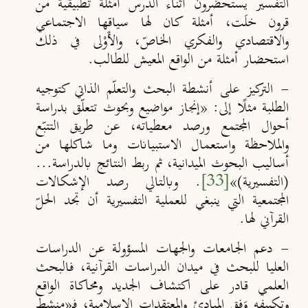
التفسير يستحضرون أثناء الدرس أمثلة تطبيقية من
قرون خلَت، أمثلة كان لها سياقها الاجتماعي
والاقتصادي والفكري الخاصّ، والأَوْلى في ذلك
استحضار أمثلة من الواقع المعيش للطالب.
-
التركيز على أنشطة البحث والتعلّم الذاتي كتوجيه
الطلبة مثلًا إلى: «إنجاز مواضيع وبحوث تتعلّق بدراسة
أحوال المجتمع ورصد معطياته، عن طريق التتبّع
والملاحظة واستعمال الاستبيانات وما شاكلها من
أساليب البحوث الميدانية، ثم ربط النتائج بالدراسة...
(التفسيرية)
»
[33]
. وبالتالي رصد الإشكالات
المجتمعية التي ينبغي للعملية التفسيرية أن تجد الحلّ
القرآني لها.
-
دعم الجامعات والجهات المسؤولة عن الدراسات
العليا للبحث في ميدان الدراسات القرآنية، فالبحث
العلمي قادر على اكتشاف الجديد ومحاكاة الواقع
وتكييفه وَفق المبادئ والمعتقدات الإسلامية، فـ«منشط