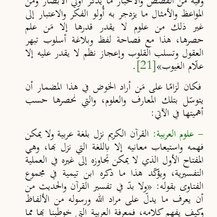
وفيه من القصص والأخبار ما يذكّر أُولي الأبصار ومن
المواعظ والأمثال ما يزدجر به أُولو الفكر ‌والاعتبار ‌إلى
‌غير ‌ذلك ‌من ‌علوم ‌لا ‌يقدر ‌قدرها إلا مَن علم
حصرها، هذا مع فصاحة لفظ وبلاغة أسلوب تبهر
العقول وتسلب القلوب وإعجاز نظم لا يقدر عليه إلا
علّام الغيوب»
[21]
.
فكان لزام
ا على مَن أراد الخوض في هذا المضمار أن
يتوسّل بتلك المعارف والعلوم، والتي نحصرها حسب
أهميتها في الآتي:
- علوم العربية
:
القرآن الكريم نزل بلغة عربية ولا يمكن
فهمه واستيعاب معانيه إلا باللغة التي نزل بها، وهي
المفتاح الأول الذي لا يمكن تجاوزه إلى غيره في العملية
التفسيرية، ويؤكّد هذا ما ذكره ابن تيمية في مجموع
الفتاوى بقوله:
«
ولا بدّ ‌في ‌تفسير ‌القرآن ‌والحديث ‌من
‌أن ‌يعرف ‌ما ‌يدلّ ‌على ‌مراد الله ورسوله من الألفاظ
وكيف يفهم كلامه، فمعرفة العربية التي خوطبنا بها مما