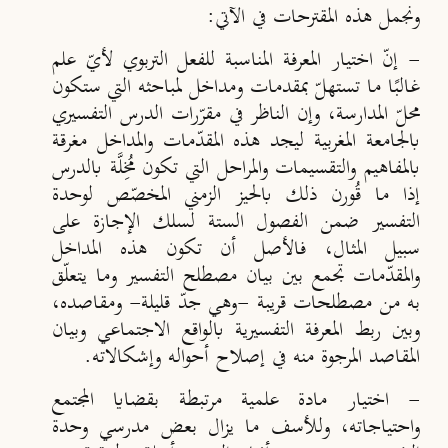
ونجمل هذه المقترحات في الآتي:
-
إنّ اختيار المعرفة المناسبة للفعل التربوي لأيّ علم
غالبًا ما تستهلّ بمقدمات ومداخل لمباحثه التي ستكون
محلّ المدارسة، وإن الناظر في مقرّرات الدرس التفسيري
بالجامعة المغربية ليجد هذه المقدّمات والمداخل مغرقة
بالمفاهيم والتقسيمات والمراحل التي تكون مُخِلَّة بالدرس
إذا ما قُورن ذلك بالحيز الزمني المخصّص لوحدة
التفسير ضمن الفصول الستة لسلك الإجازة على
سبيل المثال، فالأصل أن تكون هذه المداخل
والمقدّمات تجمع بين بيان مصطلح التفسير وما يتعلّق
به من مصطلحات قريبة -وهي جدّ قليلة- ومقاصده،
وبين ربط المعرفة التفسيرية بالواقع الاجتماعي وبيان
المقاصد المرجوة منه في إصلاح أحواله وإشكالاته.
-
اختيار مادة علمية مرتبطة بقضايا المجتمع
واحتياجاته، وللأسف ما يزال بعض مدرسي وحدة