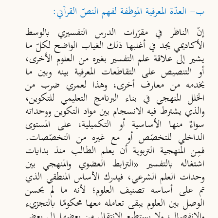
ب- العدّة المعرفية الموظفة لفهم النصّ القرآني:
إنّ
الناظر في مقرّرات الدرس التفسيري بالوسط
الأكاديمي
يجد في أغلبها ذلك الغياب الواضح لكلّ ما
يشير إلى علاقة علم التفسير بغيره من العلوم الأخرى،
أو التنصيص على التقاطعات المعرفية بينه وبين ما
يخدمه من معارف أخرى، وهذا لعمري ضرب من
الخلل المنهجي في بناء البرنامج التعليمي للتكوين،
والذي يشترط فيه
الانسجام بين مواد التكوين ووحداته
سواءٌ منها الأساسية أو التكميلية، على المستوى
الداخلي للتخصّص أو مع غيره من التخصّصات.
فم
ِن المنهجية التربوية أن يعلم الطالب منذ بدايات
اشتغاله بالتفسير
«
الترابط العضوي والمنهجي بين
وحدات العلم الشرعي، فيدرك الأساس المنطقي الذي
تم على أساسه تصنيف العلوم
؛
لأنه ما لم يحسن
الوصل بين العلوم يبقى تعامله معها محكوم
ا بالتجزيء
والانفصال، ولا يستطيع الانتقال من بعضها إلى بعض