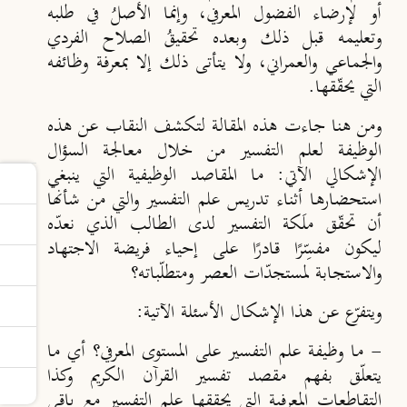
أو لإرضاء الفضول المعرفي، وإنما الأصل
في طلبه
وتعليمه قبل ذلك وبعده تحقيق
ُ الصلاح الفردي
والجماعي والعمراني، ولا يتأتى ذلك إلا بمعرفة وظائفه
التي يحقّقها.
ومن هنا جاءت هذه المقالة لتكشف النقاب عن هذه
الوظيفة لعلم التفسير من خلال معالجة السؤال
الإشكالي الآتي: ما المقاصد الوظيفية التي ينبغي
استحضارها أثناء تدريس علم التفسير والتي من شأنها
أن تحقّق ملَكة التفسير لدى الطالب الذي نعدّه
ليكون مفسِّرًا قادرًا على إحياء فريضة الاجتهاد
والاستجابة لمستجدّات العصر ومتطلّباته؟
ويتفرّع عن هذا الإشكال الأسئلة الآتية:
- ما وظيفة علم التفسير على المستوى المعرفي؟ أي ما
يتعلّق بفهم مقصد تفسير القرآن الكريم وكذا
التقاطعات المعرفية التي يحققها علم التفسير مع باقي