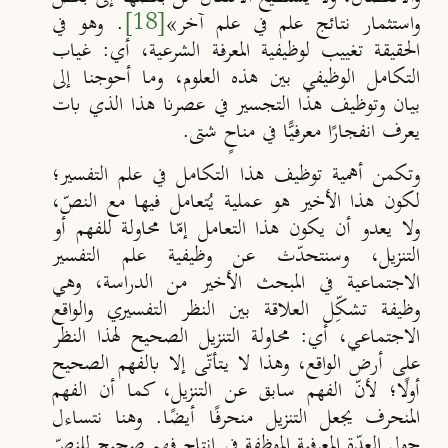
واستثمار نتائج علم في علم آخر
»
[18]
. وهو في
الحقيقة تغييب لوظيفية المعرفة الشرعية، أي: غياب
التكامل الوظيفي بين هذه العلوم، وما أحوجنا إلى
بيان وتوظيف هذا التجسير في عصرنا هذا الذي بات
يعرف انفجار
ا معرفي
ًّا في مناحٍ شتى.
وتكمن أهمية توظيف هذا التكامل في علم التفسير؛
لكون هذا الأخير هو عملية يُتعامل فيها مع النصّ،
ولا يعدو أن يكون هذا التعامل إمّ
ا محاولة للفهم أو
التنزيل، وسنتحدّث عن وظيفية علم التفسير
الاجتماعية في المبحث الأخير من الدراسة، وهي
وظيفة تشكِّل العلاقة بين النظر التفسيري والواقع
الاجتماعي، أي: محاولة التنزيل الصحيح لهذا النظر
على أرض الواقع، وهذا لا يـتأتّى إلا بالفهم الصحيح
أول
؛
لأن
الفهم سابق عن التنزيل، كما أن الفهم
المنحرف يجعل التنزيل منحرف
ا أيض
ًا. وهنا نتساءل
حول
العدّة المعرفية
الموظفة في إنتاج فهم صحيح للنصّ