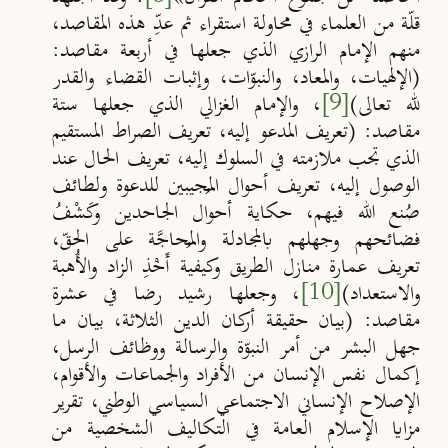
قلّة من العلماء في محاولة استقراء ثم عدِّ هذه المقاصد،
منهم الإمام الرازي الذي جعلها في أربعة مقاصد:
(الإلهيات، والمعاد، والنبوّات، وإثبات القضاء والقدر
لله تعالى)
[9]
، والإمام الغزالي الذي جعلها ستة
مقاصد: (تعريف المدعو إليه، تعريف الصراط المستقيم
الذي تجب ملازمته في السلوك إليه، تعريف الحال عند
الوصول إليه، تعريف أحوال المُجيبين للدعوة ولطائف
صُنع الله فيهم، حكاية أحوال الجاحدين وكَشْفُ
فضائحهم وجهلهم بالمجادلة والمُحاجَّة على الحقّ،
تعريف عمارة منازل الطريق وكيفية أَخْذِ الزاد والأُهبة
والاستعداد)
[10]
، وجعلها رشيد رضا في عشرة
مقاصد: (بيان حقيقة أركان الدين الثلاثة، بيان ما
جهل البشر من أمر النبوّة والرسالة ووظائف الرسل،
إكمال نفس الإنسان من الأفراد والجماعات والأقوام،
الإصلاح الإنساني الاجتماعي السياسي الوطني، تقرير
مزايا الإسلام العامة في التكاليف الشخصية من