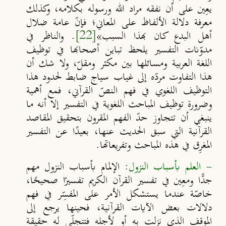
يعِين على أن نفقه مراد الله ورسوله بكلامه، وكذلك
معرفة دلالة الألفاظ على المعاني؛ فإنّ عامة ضلال
أهل البدع كان بهذا السبب
»
[22]
. والناظر في
مدوّنات التفسير يلحظ تباين أصحابها في توظيف
اللغة العربية ومسائلها بين مكثر ومقلّ، ولا شك أن
هذا التفاوت مردّه إلى غياب سياج ضابط لحدود هذا
التوظيف اللغوي في فهم النصّ القرآني، فمع أهمية
وضرورة توظيف المباحث اللغوية في التفسير إلا أنه ما
ينبغي أن تتجاوز حدّ الفهم المقرون بتحقيق المقاصد
القرآنية التي سبق الحديث عنها، بعيدًا عن التفسير
المغرِق في هذه المباحث وتفريعاتها.
- العلم بأسباب النزول:
الإلمام بأسباب النزول مهم
جدًّا ومعِين في تفسير القرآن الكريم تفسيرًا صحيحًا،
خاصّة عندما يستشكل الأمر على المفسِّر في فهم
دلالات بعض الآيات القرآنية، فحينها يرجع إلى
الموقف الذي نزلت به أو لأجله فتتجلّى له حقيقة