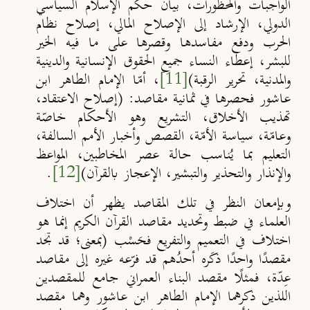
الواجبات والمحظورات، بيان حكم الإسلام السياسي
الدولي، الإرشاد إلى الإصلاح المالي، إصلاح نظام
الحرب ودفع مفاسدها وقصرها على ما فيه الخير
للبشر، إعطاء النساء جميع الحقوق الإنسانية والدينية
والمدنية، تحرير الرقبة)
[11]
، أمّا الإمام الطاهر ابن
عاشور فحصرها في ثمانية مقاصد: (إصلاح الاعتقاد،
تهذيب الأخلاق، التشريع وهو الأحكام خاصّة
وعامّة، سياسة الأمّة، القصص وأخبار الأمم السالفة،
التعليم بما يُناسب حالة عصر المخاطبين، المواعظ
والإنذار والتحذير والتبشير، الإعجاز بالقرآن)
[12]
.
وبإمعان النظر في تلك المقاصد يظهر أن اختلاف
العلماء في ضبط وتحديد مقاصد القرآن الكريم إنما هو
اختلاف في التعميم والتفريع فحَسْب (بمعنى؛ قد تجد
مقصدًا واحدًا ذكَره أحدُهم قد فرّعه غيره إلى مقاصد
عِدّة، فمثلًا مقصد البناء العمراني جامع للمقصدين
اللذين ذكرهما الإمام الطاهر ابن عاشور وهما مقصد