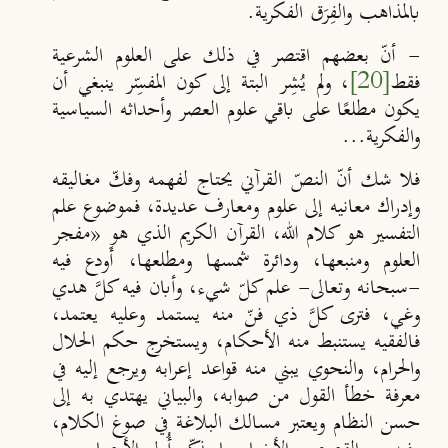
بالمذاهب والفِرَق الفكرية.
- أنّ بعضهم اقتصر في ذلك على العلوم الشرعية
فقط
[20]
، ولم يُشِر البتة إلى كون المفسِّر ينبغي أن
يكون مطلعًا على باقي علوم العصر وأحداثه السياسية
والفكرية...
فلا شك أنّ النصّ القرآني يحتاج لفهمه وفكّ مغاليقه
وإدراك معانيه إلى علوم ومعارف عديدة، فموضوع علم
التفسير هو كلام الله، القرآن الكريم الذي هو «مفجر
العلوم ومنبعها، ودائرة شمسها ومطلعها، أَودع فيه
-سبحانه وتعالى- علم كلّ شيء، وأبان فيه كلَّ هدي
وغي، فترى كلَّ ذي فنّ منه يستمد وعليه يعتمد،
فالفقيه يستنبط منه الأحكام، ويستخرج حكم الحلال
والحرام، والنحوي يبني منه قواعد إعرابه ويرجع إليه في
معرفة خطأ القول من صوابه، والبياني يهتدي به إلى
حسن النظام ويعتبر مسالك البلاغة في صوغ الكلام،