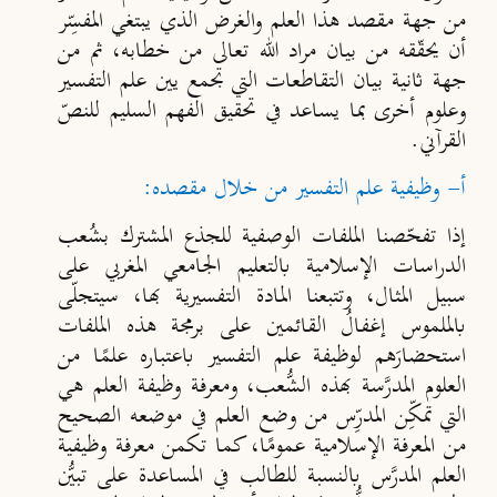
من جهة مقصد هذا العلم والغرض الذي يبتغي المفسِّر
أن يحقّقه من بيان مراد الله تعالى من خطابه، ثم من
جهة ثانية بيان التقاطعات التي تجمع يين علم التفسير
وعلوم أخرى بما يساعد في تحقيق الفهم السليم للنصّ
القرآني.
أ- وظيفية علم التفسير من خلال مقصده:
إذا تفحّصنا الملفات الوصفية للجذع المشترك بشُعب
الدراسات الإسلامية بالتعليم الجامعي المغربي على
سبيل المثال، وتتبعنا المادة التفسيرية بها، سيتجلّى
بالملموس إغفالُ القائمين على برمجة هذه الملفات
استحضارَهم لوظيفة علم التفسير باعتباره علمًا من
العلوم المدرَّسة بهذه الشُّعب، ومعرفة وظيفة العلم هي
التي تمكِّن المدرِّس من وضع العلم في موضعه الصحيح
من المعرفة الإسلامية عمومًا، كما تكمن معرفة وظيفية
العلم المدرَّس بالنسبة للطالب في المساعدة على تبيُّن