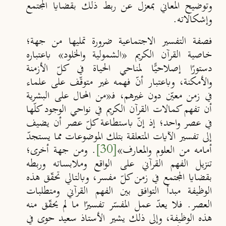
وتوضيح المعاني بمعزل عن ربط ذلك بقضايا المجتمع
وإشكالاته.
فصفة التفسير الاجتماعية ضرورة تمليها من جهة؛
خاصية القرآن الكريم «
الشمولية والخلود
»
باعتباره
دستورًا إصلاحيًّا لمناحي الحياة في كلّ الأزمنة
والأمكنة، وباعتبار أنّ فهمه غير متوقّف على علماء
في زمن معيّن دون غيرهم، فـ«من المحال على البشرية
أن تفهم كمالات القرآن الكريم في نواحي الوجود كلّها
في عصر واحد؛ إذ إنّ باستطاعة كلّ عصر أن يضيف
إلى تفسير الآيات المتعلقة بتلك الموضوعات مما يستجدّ
أمامه من العلوم والمعارف
»
[30]
. ومن جهة أخرى؛
تنزيل الفهم القرآني على الواقع وملابساته وربطه
بقضايا المجتمع في زمن كلّ مفسر، وبالتالي تحقّق هذه
الوظيفة مبدأ التوافق بين الفهم القرآني ومتطلبات
العصر. فلا يعد
عمل المفسّر تفسير
ا ما لم يحقّق منه
هذه الوظيفة، وإلى ذلك يشير الأستاذ سعيد حوى في