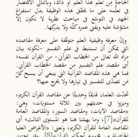
الحاجة مِن تعلُّم هذا العلم أو ذاك، وبالتالي الاقتصار
في تعلُّمه على ما يحقّق هذه الوظيفة بدل استفراغ
الجهد في التوسّع في مباحث نظرية لا تكون إلا
مشوّشة عليه ويفني عمره كلّه ولا يدركها.
وإنّ معرفة وظيفية العلم متوقّفة على معرفة مقاصده
التي يمكن أن تستنبط في علم التفسير -لكونه بيان
مراد الله تعالى من الخطاب القرآني- من القرآن نفسه؛
أي مقصد علم التفسير من مقصد الخطاب القرآني.
فما هي هذه المقاصد القرآنية التي ينبغي أن يسبح كلّ
مَن تصدّى للتفسير في تيارها ولا يخرج عنها؟
تحدّث العلماء قديمًا وحديثًا عن مقاصد القرآن الكريم،
وميزوا في حديثهم بين ثلاثة مستويات، وهي:
«
مقاصد الآيات، ومقاصد السور، والمقاصد العامة
للقرآن
»
[7]
، وما يهمّنا هنا هو المستوى الثالث
؛
أي
المقاصد العامة للقرآن الكريم، وتعني:
«
الأغراض العليا
الحاصلة من مجموع أحكام القرآن
»
[8]
. وقد اجتهد