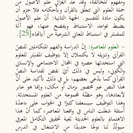
ومفهوم المخالفة، وقد عدّ الغزالي علم الأصول من
جملة العلوم التي تتعلّق بالقرآن وبأحكامه فلا جرَم أن
يكون مادة للتفسير. الجهة الثانية: أنّ علم الأصول
يضبط قواعد الاستنباط ويفصح عنها، فهو آلة
للمفسّر في استنباط المعاني الشرعية من آياتها
»
[25]
.
- العلوم المعاصرة:
إنّ الدراسة والفهم المتكاملين للنصّ
القرآني وتنزيله لا يكتملان إلا بتوظيف المفسِّر للعلوم
التي استحدثها عصره في المجال الاجتماعي والإنساني
والكوني، وليس في ذلك أيّ نقص لقداسة النصّ
القرآني كما يدّعي بعضهم، بل في ذلك تأكيد على أنّ
هذا النص غير محصور بزمان أو مكان، وإنما هو عابر
لأبعادها، وهو مظنّة لمجموعة من العلوم المستحدثة.
وهذا التوظيف سيسعفنا كثيرًا في الجواب على «عدّة
أسئلة شغلَت الناس في واقعنا المعاصر، كما أنّ هذا
الاهتمامَ بالعلوم الحديثة بُغية تحقيق التكامل المعرفي
سيولّدُ لنا نوعًا جديدًا من الاشتغال في الدرس