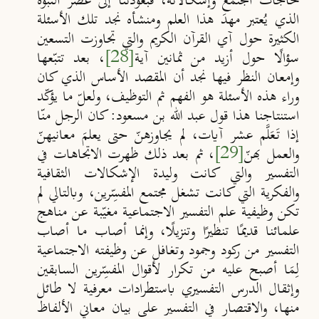
لحاجات المجتمع وإشكالاته، فبعودتنا إلى عصر النبوّة
الذي يُعتبر مهدَ هذا العلم ومنشأه نجد تلك الأسئلة
الكثيرة حول آي القرآن الكريم والتي تجاوزت التسعين
سؤال
ا حول أزيد من ثمانين آية
[28]
، بعد تتب
عها
وإمعان النظر فيها نجد أن المقصد الأساس الذي كان
وراء هذه الأسئلة هو الفهم ثم التوظيف، ولعلّ ما يؤكّد
استنتاجنا هذا قول عبد الله بن مسعود: كان الرجل منّا
إذا تَعَلَّم عشر آيات، لم يجاوزهنّ حتى يعلمَ معانيهنّ
والعمل بهنّ
[29]
، ثم بعد ذلك ظهرت الاتجاهات في
التفسير والتي كانت وليدة الإشكالات الثقافية
والفكرية التي كانت تشغل مجتمع المفسِّرين، وبالتالي لم
تكن وظيفية علم التفسير الاجتماعية مغيّبة عن مناهج
علمائنا قديمًا تنظيرًا وتنزيلًا، وإنما أصاب ما أصاب
التفسير من ركود وجمود وتغافل عن وظيفته الاجتماعية
لِمَا أصبح عليه من تكرار لأقوال المفسِّرين السابقين
وإثقال الدرس التفسيري باستطرادات معرفية لا طائل
منها، والاقتصار في التفسير على بيان معاني الألفاظ