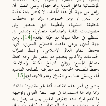
المؤسّساتية داخل الدولة وخارجها)، وعلى المفسِّر أن
يراعي من جهة بأنّ هذا الخطاب لا يختصّ بفئة محدّدة
من الناس أو بزمن مخصوص، وإنما هو
«
خطاب
للحقيقة البشرية، وللطبيعة التي تتمظهر وَفق
خصوصيات ثقافية واجتماعية متجاوزة، وتستمر في
التمظهر في حالة سيولة مع حركة الواقع
»
[14]
. ومن
جهة أخرى يراعي مقصد الصلاح العمراني، أي؛
«
حفظ نظام العالم الإسلامي، وضبط تصرُّف
الجماعات والأقاليم بعضهم مع بعض على وجه يحفظ
مصالح الجميع، ورَعْيُ المصالح الكليّة الإسلامية،
وحفظ المصلحة الجامعة عند معارضة المصلحة القاصرة
لها، ويسمَّى هذا بعلم العُمرَان وعلم الاجتماع
»
[15]
.
ونشير في آخر هذه المقاصد أنها غير مقصودة لذاتها،
وإنما يراد بها استثمارها في فهم النصّ القرآني وتوجيهه
بما يخدم المراد منه، «
‌فغرض ‌المفسِّر ‌بيان ‌ما ‌يصل ‌إليه
‌أو ما يقصده من مراد الله تعالى في كتابه بأتم بيان