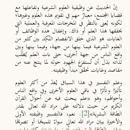
إنّ الحديثَ عن وظيفية العلوم الشرعية وتفاعلها مع
قضايا المجتمع، معيارٌ مهم في تقويم هذه العلوم وغيرها؛
لكونه يُعنى بالنظر في المخرجات المعرفية والعملية التي
يحققها هذا العلم أو ذاك. وإغفال هذه الوظائف أو
الغايات هو الذي خلق الانفصام النَّكِد بين كثير من
العلوم الشرعية فيما بينها من جهة، وفيما بينها وبين
واقع الناس من جهة أخرى، حتى بات العلم يُطلَب
لذاته بدَلَ أن تُستفرَغ الجهود حوله لما ينتج عنه من
مقاصد وغايات تحقّق مبدأ وظيفيته.
وعلم التفسير في هذا السياق يُعَدّ
من أكثر العلوم
تأثير
ا وتأثر
ا في باقي العلوم الأخرى وفي واقع الناس
وأحوالهم، وهو «
علم يبحث فيه عن أحوال القرآن
الكريم من حيث دلالته على مراد الله تعالى بقدر
الطاقة البشرية»
[2]
. نعم، فالتفسير وظيفته الأولى
والأخيرة بيان مراد الله تعالى سواءٌ تلميح
ا أو تصريح
ا
«بقدر الطاقة البشرية»، أي: باستدعاء كلّ ما من