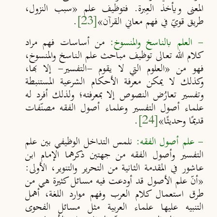
المعنى ويأخذ العِبرة. فتوظيف علم
«
سبب النزول،
طريق قويّ في فهم معاني القرآن
»
[23]
.
- العلم بالناسخ والمنسوخ:
من أساسات فهم مراد
كلام الله تعالى توظيف مباحث علم الناسخ والمنسوخ،
فهو من
«
العلوم التي لا يقوم -التفسير- إلا بها،
وكذلك لا يمكن معرفة الأحكام الشرعية المستنبطة
وتفسير تعارُض النصوص إلا بمعرفته؛ ولذلك أفرد له
علماء أصول التفسير وعلماء أصول الفقه مصنّفات
قديمًا وحديثًا
»
[24]
.
- علم أصول الفقه
:
نلمس التداخل الوظيفي بين علم
التفسير وأصول الفقه من جهتين ذكرهما الإمام ابن
عاشور في المقدمة الثانية من التحرير والتنوير، الأولى:
«
‌أنّ ‌علم ‌الأصول ‌قد ‌أودعت ‌فيه ‌مسائل ‌كثيرة ‌هي من
طرق استعمال كلام العرب وفهم موارد اللغة، أهمل
التنبيه عليها علماء العربية مثل مسائل الفحوى