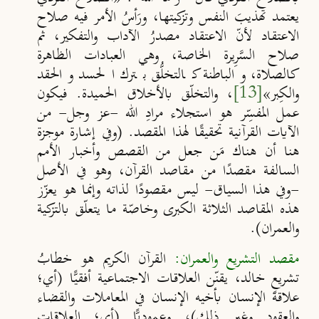
يعتمد تهذيبَ النفس وتزكيتها، ورَأسُ الأمر فيه صلاح
الاعتقاد لأنّ الاعتقاد مصدرُ الآداب والتفكير، ثم
صلاح السَّرِيرة الخاصة، وهي العبادات الظاهرة
كالصلاة، والباطنة كالتخلُّق بترك الحسد والحقد
والكِبر
»
[13]
، والتخلّق بالأخلاق الحميدة
.
فيكون
عمل المفسِّر هو استجلاء مرادِ الله -عز وجل- من
الآيات القرآنية تحقيقًا لهذا المقصد. (وفي إشارة موجزة
هنا أن هناك مَن جعل من القصص وأخبار الأمم
السالفة مقصدًا من مقاصد القرآن، وهو في الأصل
-وفي هذا السياق- ليس مقصودًا لذاته وإنما هو يعزّز
هذه المقاصد الثلاثة الكبرى وخاصّة ما يتعلّق بالتزكية
والعمران).
مقصد التشريع والعمران
:
القرآن الكريم هو خطابُ
تشريعٍ خالد، يقنّن العلاقات الاجتماعية أفقيًّا (أي؛
علاقة الإنسان بأخيه الإنسان في المعاملات والقضاء
والعقود وغير ذلك)، وعموديًّا (أي؛ العلاقات