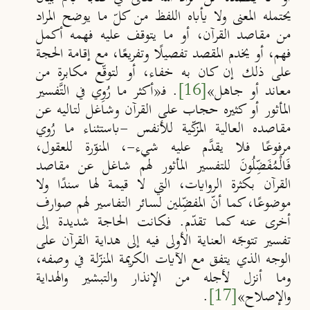
يحتمله المعنى ولا يأباه اللفظ من كلّ ما يوضح المراد
من مقاصد القرآن، أو ما يتوقف عليه فهمه أكمل
فهم، أو يخدم المقصد تفصيلًا وتفريعًا، مع إقامة الحجة
على ذلك إن كان به خفاء، أو لتوقّع مكابرة من
معاند أو جاهل
»
[16]
. فـ
«
أكثر ما رُوِي في التَّفسير
المأثور أو كثيره حجاب على القرآن وشاغل لتاليه عن
مقاصده العالية المزكّية للأنفس -باستثناء ما رُوي
مرفوعًا فلا يقدَّم عليه شيء-، المنوّرة للعقول،
فَالْمُفَضِّلُونَ للتفسير المأثور لهم شاغل عن مقاصد
القرآن بكثرة الروايات، التي لا قيمة لها سندًا ولا
موضوعًا، كما أنّ المفضِّلين لسائر التفاسير لهم صوارف
أخرى عنه كما تقدّم. فكانت الحاجة شديدة إلى
تفسير تتوجّه العناية الأولى فيه إلى هداية القرآن على
الوجه الذي يتفق مع الآيات الكريمة المنزّلة في وصفه،
وما أنزل لأجله من الإنذار والتبشير والهداية
والإصلاح
»
[17]
.