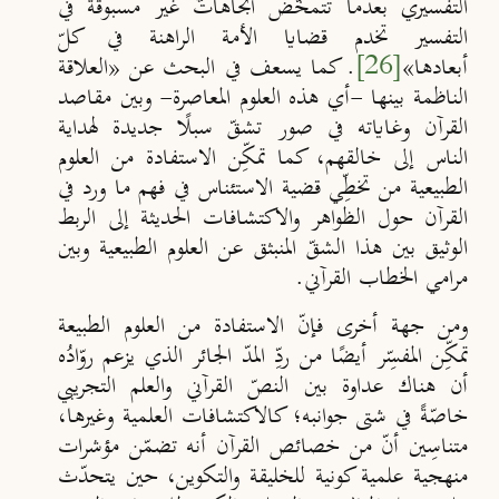
التفسيري بعدما تتمخّض اتجاهاتٌ غير مسبوقة في
التفسير تخدم قضايا الأمة الراهنة في كلّ
أبعادها
»
[26]
.
كما يسعف في البحث عن «العلاقة
الناظمة بينها -أي هذه العلوم المعاصرة- وبين مقاصد
القرآن وغاياته في صور تشقّ سبلًا جديدة لهداية
الناس إلى خالقهم، كما تمكِّن الاستفادة من العلوم
الطبيعية من تخطِّي قضية الاستئناس في فهم ما ورد في
القرآن حول الظواهر والاكتشافات الحديثة إلى الربط
الوثيق بين هذا الشقّ المنبثق عن العلوم الطبيعية وبين
مرامي الخطاب القرآني.
ومن جهة أخرى فإنّ الاستفادة من العلوم الطبيعة
تمكِّن المفسِّر أيضًا من ردِّ المدّ الجائر الذي يزعم روّادُه
أن هناك عداوة بين النصّ القرآني والعلم التجريبي
خاصّةً في شتى جوانبه؛ كالاكتشافات العلمية وغيرها،
متناسِين أنّ من خصائص القرآن أنه تضمّن مؤشرات
منهجية علمية كونية للخليقة والتكوين، حين يتحدّث