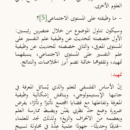
العلوم الأخرى.
- ما وظيفته على المستوى الاجتماعي
[5]
؟
وسيكون تناول الموضوع من خلال عنصرين رئيسين:
الأول خصصته للحديث عن وظيفية علم التفسير على
المستوى المعرفي، والثاني خصصته للحديث عن وظيفية
علم التفسير على المستوى الاجتماعي، يسبقهما
تمهيد، وتقفوهما خاتمة تضم أبرز الخلاصات والنتائج.
تمهيد:
إنّ الأساس الفلسفي للعلم والذي يُسائل المعرفة في
جانبها الإبستيمولوجي، ويناقش إشكالية وظيفية
المعرفة وتفاعلها مع قضايا المجتمع تأثيرًا وتأثرًا، يفرض
ضرورة وضع حدّ نظري يقنّن ويضبط ممارسة العلم
ويعصمه من الانحراف والزيغ؛ ولذلك نجد للعلماء
-قديمًا وحديثًا- جهودًا علمية عِدَّة في محاولة تسييج