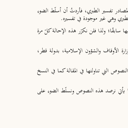
لمصادر تفسير الطبري، فأردتُ أن أسلّط الضوء
لطبري وهي غير موجودة في تفسيره.
ا سابقًا؛ ولذا فلن نكرّر هذه الإحالة كلّ مرة
ارة الأوقاف والشؤون الإسلامية، بدولة قطر،
لنصوص التي تناولتها في المقالة كما في النسخ
ابن عطية للطبري وهي غير موجودة في تفسيره أربعة عشر (14) نصًّا، وفيما يأتي نرصد هذه النصوص ونسلّط الضوء على