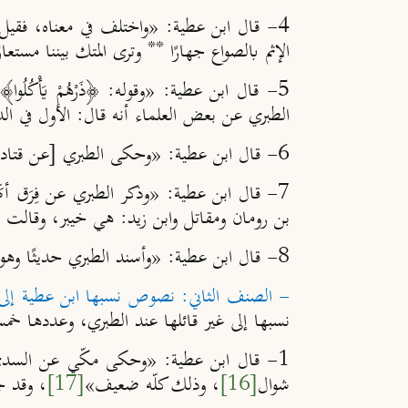
4- قال ابن عطية: «واختلف في معناه، فقيل: هو الأترنج، وقيل: هو اسم يعمّ ما يقطع بالسكين من الفواكه كالأترنج والتفاح وغيره،
الإثم بالصواع جهارًا ** وترى المتك بيننا مستعارً
5- قال ابن عطية: «وقوله:
﴿
ذَرْهُمْ يَأْكُلُوا
﴾
ا
الطبري عن بعض العلماء أنه قال:
الأول في الد
6- قال ابن عطية: «
وحكى الطبري [عن قتادة
7- قال ابن عطية: «
وذكر الطبري عن فِرَق أ
بن رومان ومقاتل وابن زيد: هي خيبر، وقالت فِ
8- قال ابن عطية: «
وأسند الطبري حديثًا
وهو 
- الصنف الثاني: نصوص نسبها ابن عطية إلى غ
نسبها إلى غير قائلها عند الطبري، وعددها 
1- قال ابن عطية: «وحكى مكّ
ي عن السدي 
شوال
[16]
، وذلك كلّه ضعيف
»
[17]
، وقد ج