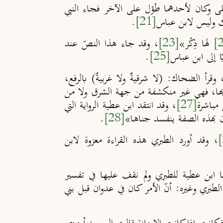
ى وكان لأحدهما طَوْل على الآخر فجاء النبي
لك وليس لابن عباس
[21]
.
لها ذِكْر
»
[23]
، وقد جاء هذا النصّ عند
ًا إلى ابن عباس
[25]
.
ٍ﴾، وقرأ الضحاك: (لا شرقيةٌ ولا غربيةٌ) بالرفع،
ها، فهي غير منكشفة من جهة الشرق ولا من
مباشرة
[27]
، وقد انتقد ابن عطية الرواية التي
 بهذه الصفة ينفسد جناها»
[28]
.
، وقد أورد الطبري هذه القراءة معزوة لابن
بن عطية للطبري ولم نقف عليها في تفسير
الطبري وغيره:
أنّ الأمر كان في عدوان قبل بني