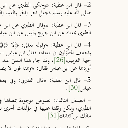
2- قال ابن عطية: «
وحكى الطبري عن ابن ع
صلى الله عليه وسلم فجعل الحر بالحر والعبد بال
3- قال ابن عطية: «
وقال الطبري عن ابن عباس: 
الطبري بمعناه عن ابن جريج وليس عن ابن عبا
4- قال ابن عطية: «وقوله تعالى: ﴿لَا شَرْقِيَّة
واختلف المتأوّلون في معناه،
فقال ابن عباس -ف
جهة الغرب
»
[26]
، وقد جاء هذا النصّ عند ا
أوردها عن ابن عباس فقال
: «وهذا قول لا ي
5- قال ابن عطية: «
قال الطبري:
وفي بعض 
عباس
[30]
.
- الصنف الثالث: نصوص موجودة بمعناها في
الطبري، ولكن وقفنا عليها في مؤلّفات أخرى 
مالك بن كنانة
»
[31]
.