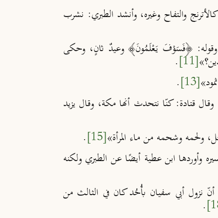
وأنشد الطبري: نشرب
وقوله:
﴿
فَسَوْفَ يَعْلَمُونَ
﴾
وعيدٌ ثانٍ،
وحكى
ين؟
»
[11]
.
مود
»
[13]
.
،
وقال قتادة: كنّا نتحدث أنها مكة
، وقال يزيد
ل، ولحمه وشحمه من ماء المرأة
»
[15]
.
ه وأوردها ابن عطية أيضًا عن الطبري ولكنه
نّ نزول أبي سفيان بأُحُد كان في الثالث من
.