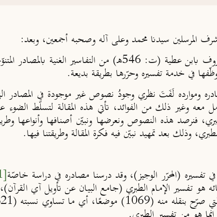
 أشرف المرسلين سيدنا محمد وعلى آله وصحبه أجمعين، وبعد:
فإنّ تفسير (المحرر الوجيز) للإمام أبي محمد المعروف بابن عطية (ت: 546
وظّفها في خدمة تفسيره وحرّرها بطريقة بديعة.
ره وموارده لَفَتَ نظري وجودُ نصوص غير موجودة في المصادر الت
ل معه وغير ذلك من الفوائد، تأتي هذه المقالة لتسلّط الضوء 
طبري، فنرصد هذه النصوص ونعرضها ونبيّن أصنافها وأنواعها وط
، وذلك بعد تمهيد نبيّن فيه فكرة المقالة وطريقتنا فيها.
 تفسيره (المحرّر الوجيز)، وقد درسنا مصادره في دراسة خاصّة
[1]
نائه هو تفسير الإمام الطبري (جامع البيان عن تأويل آي القرآن)،
م
إنما هو من تفسير الطبري.