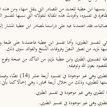
 ينسبها ابن عطية للعديد من المصادر التي ينقل منها، ومن هذه ا
في تفسيره، وأفردتُ هذه المقالة لنقولاته التي نسبها لتفسير ا
ائيات فقد اعتمدنا فيه على دراستنا لمصادر ابن عطية المشار إليه
 لتفسير الطبري، وأمّا تفسير ابن عطية فاعتمدنا على طبعة وز
شيها لمزيد من تصوّر النصّ وفروقات النُّسَخ والفوائد سوى ذلك.
طة لتفسيري الطبري وابن عطية لمزيدٍ من التأكّد مِن صحة وقوع ا
مقصود بعون الله وتوفيقه.
لقد بلغ عددُ النصوص التي نسبها 
تها للطبري، وذلك من خلال أربعة محاور، وهي إجمالًا كما يأتي:
للطبري وهي غير موجودة في تفسير الطبري.
لطبري وهي غير موجودة في تفسير الطبري.