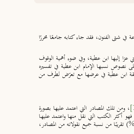
هـ) من التفاسير الغنية بالمصادر المتنوّعة في شتى الفنون، فقد جاء كتابه جامعًا محررًا
ي عزا إليها ابن عطية، وفي ضوء أهمية الوقوف
على نصوص نسبها الإمام ابن عطية في تفسيره
ريقة ابن عطية في عرضها مع تعرّض لطرف من
، ومن تلك المصادر التي اعتمد عليها بصورة
 فهو أكثر الكتب التي نقل منها واعتمد عليها
ن بين مصادره كافة، حيث بلغت النقولات التي صرّح بنقله منه (1069) موضعًا، أي ما تساوي نسبته (21%) تقريبًا من نسبة جميع نقولاته من المصادر،