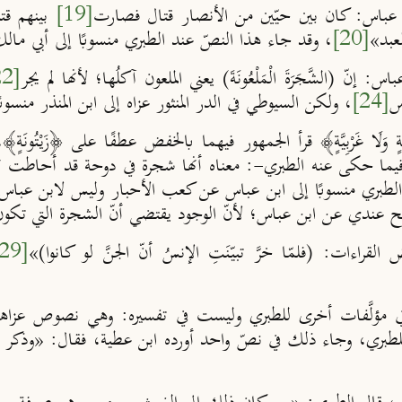
باس: كان بين حيّين من الأنصار قتال فصارت
[19]
بينهم قتل
عبد
»
[20]
، وقد جاء هذا النصّ عند الطبري منسوبًا إلى أبي ما
إنّ (الشَّجَرَةَ الْمَلْعُونَةَ) يعني الملعون آكلُها؛ لأنها لم يجر
[22]
س
[24]
، ولكن السيوطي في الدر المنثور عزاه إلى ابن المنذر منسوب
ٍ وَلَا غَرْبِيَّةٍ﴾ قرأ الجمهور فيهما بالخفض عطفًا على ﴿زَيْتُونَة
يما حكى عنه الطبري-: معناه أنها شجرة في دوحة قد أحاطت ب
لطبري منسوبًا إلى ابن عباس عن كعب الأحبار وليس لابن عباس 
صح عندي عن ابن عباس
؛
لأن
الوجود يقتضي أن
الشجرة التي تكون
القراءات: (فلمّا خرَّ تبيّنَتِ الإنسُ أنّ الجنَّ لو كانوا)
»
[29]
 مؤلَّفات أخرى للطبري وليست في تفسيره:
وهي نصوص عزاها ا
للطبري، وجاء ذلك في نصّ واحد أورده ابن عطية
،
فقال:
«
وذكر 