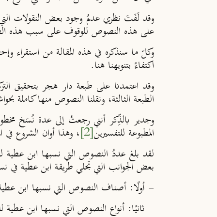
وقد لَفَتَ نظري عدمُ وجود بعض النقولات التي
على هذه النصوص للوقوف على سبب هذه الظاهرة 
وكلّ ما سنذكره في هذه المقالة من استقراء وإحص
اكتفاءً بتنويهنا هنا.
وقد اعتمدنا على طبعة دار هجر بتحقيق التركي
الطبعة الثالثة، ونقلنا النصوص منها كاملة بحوا
وجدير بالذِّكر أنني رجعتُ إلى عدة نُسَخ مخطو
المطبوعة للتفسيرين
[2]
، وهذا أوان الشروع في ال
بعض الجوانب التي تجلي طريقة ابن عطية في نسب
- أولًا
: أصناف النصوص التي نسبها ابن عطية 
- ثانيًا
: أنواع النصوص التي نسبها ابن عطية ل