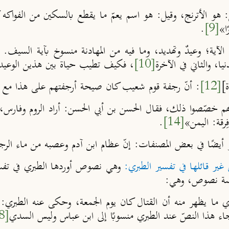
ا
»
[9]
.
لآية؛ وعيدٌ وتهديد، وما فيه من المهادنة منسوخ بآية السيف. 
نيا، والثاني في الآخرة
[10]
، فكيف تطيب حياة بين هذين الوعيد
]
[12]
: أنّ رجفة قوم شعيب كان صيحة أرجفتهم على هذا مع ث
نهم خصّصوا ذلك
، فقال الحسن بن أبي الحسن: أراد الروم وفارس
رقة: اليمن»
[14]
.
أيضًا في بعض المصنفات:
إنّ عظام ابن آدم وعصبه من ماء الرج
ير قائلها في تفسير الطبري:
وهي نصوص أوردها الطبري في تفسير
خمسة نصوص، وهي:
ما يظهر منه أن القتال كان يوم الجمعة،
وحكى عنه الطبري: أ
اء هذا النصّ عند الطبري منسوبًا إلى ابن عباس وليس السدي
[18]