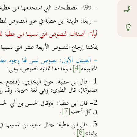
- ثالثًا
: المصطلحات التي استخدمها ابن عطية
- رابعًا
: طريقة ابن عطية في عزو النصوص للط
أولًا: أصناف النصوص التي نسبها ابن عطية لل
يمكننا إرجاع النصوص الأربعة عشر التي نسبها
- الصنف الأول: نصوص ليس لها وجود مطلقً
المطبوعة
[4]
، وعددها ثمانية نصوص، وهي:
1- قال ابن عطية: «وفي البخاري: (فنفتح به عيونًا عمي
صموم
ا)،
قال الطبري: وهي لغة حميرية
. وقد ر
2- قال ابن عطية: «
وقال الحسن بن أبي الح
في كلّ أحد
»
[7]
.
3- قال ابن عطية: «
قال سعيد بن المسيب في
براءة
»
[8]
.