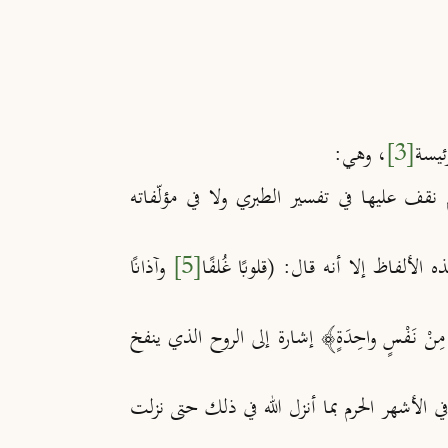
ئيسة
[3]
، وهي:
ف عليها في تفسير الطبري ولا في مؤلّفاته
 الألفاظ إلا أنه قال: (قلوب
ا غ
لف
ا
[5]
وآذان
ْ مِنْ نَفْسٍ واحِدَةٍ﴾ إشارة إلى الروح الذي ينفخ
ي الأشهر الحرم بما أنزل الله في ذلك حتى نزلت