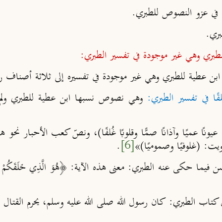
 في عزو النصوص للطبري.
بري.
طبري وهي غير موجودة في تفسير الطبري:
 ابن عطية للطبري وهي غير موجودة في تفسيره إلى ثلاثة أصناف ر
ا في تفسير الطبري:
وهي نصوص نسبها ابن عطية للطبري ولم نق
ا وآذان
ا صم
ا وقلوب
ا غ
لف
ا)، ونصّ كعب الأحبار نحو هذه
ويت: (غلوفي
ا وصمومي
ا)»
[6]
.
سن فيما حكى عنه الطبري:
معنى هذه الآية: ﴿هُوَ الَّذِي خَلَقَكُم
 كتاب الطبري:
كان رسول الله صلى الله عليه وسلم، يحرم القتال ف