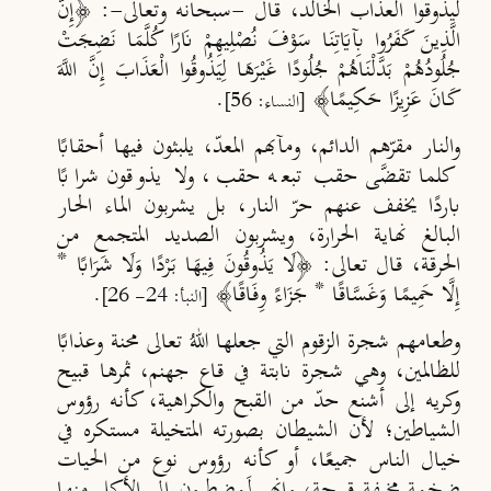
ليذوقوا العذاب الخالد، قال -سبحانه وتعالى-:
﴿إِنَّ
الَّذِينَ كَفَرُوا بِآيَاتِنَا سَوْفَ نُصْلِيهِمْ نَارًا كُلَّمَا نَضِجَتْ
جُلُودُهُمْ بَدَّلْنَاهُمْ جُلُودًا غَيْرَهَا لِيَذُوقُوا الْعَذَابَ إِنَّ اللَّهَ
كَانَ عَزِيزًا حَكِيمًا﴾
.
[النساء: 56]
والنار مقرّهم الدائم، ومآبهم المعدّ، يلبثون فيها أحقابًا
كلما تقضَّى حقب تبعه حقب، ولا يذوقون شرابًا
باردًا يخفف عنهم حرّ النار، بل يشربون الماء الحار
البالغ نهاية الحرارة، ويشربون الصديد المتجمع من
الحرقة، قال تعالى: ﴿لَ
ا يَذُوقُونَ فِيهَا بَرْدًا وَل
ا شَرَابًا *
إِلَّا حَمِيمًا وَغَسَّاقًا * جَزَاءً وِفَاقًا﴾
.
[النبأ: 24- 26]
وطعامهم شجرة الزقوم التي جعلها اللهُ تعالى محنة وعذابًا
للظالمين، وهي شجرة نابتة في قاع جهنم، ثمرها قبيح
وكريه إلى أشنع حدّ من القبح والكراهية، كأنه رؤوس
الشياطين؛ لأن الشيطان بصورته المتخيلة مستكره في
خيال الناس جميعًا، أو كأنه رؤوس نوع من الحيات
ضخمة مخيفة قبيحة، وإنهم لَمضطرون إلى الأكل منها