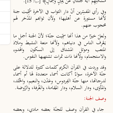
مَسْكَنِهِمْ آيَةٌ جَنَّتَانِ عَنْ يَمِينٍ وَشِمَالٍ﴾
.
[سبأ: 15]
وفي رأي المفسِّرين أنّ دار الثواب في الآخرة سُمِّيت جنة
لأنها مستورة عن أهليها؛ ولأن ثوابهم المدّخر لهم
محجوب عنهم.
ولعلّ خيرًا من هذا أنها سمِّيت جنّ
ة؛ لأن
ّ الجنة أجمل ما
يَعْرِف الناس في دنياهم، ولأنها متعة النشيط وملاذ
المتعب وموئل المشتاق إلى السكون والهدوء
والاستجمام، ولأنها ذات ثمرات تشتهيها النفوس.
وقد وردت في القرآن الكريم كلمات كثيرة للدلالة على
جنّة الآخرة، سواءٌ أكانت أسماء متعددة لها أم أسماء
لدرجاتها، منها جنّة الفِ
ردوس، وع
دْن، والنعيم، والخ
لد،
والمأو
ى، ودار السلام، ودار الم
ُقامة، والغُرفة، والرَّوضة.
وصف الجنة:
جاء في القرآن وصف للجنّة بعضه مادي، وبعضه