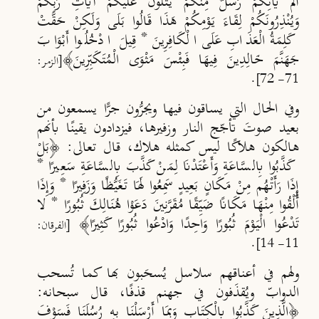
أَلَمْ يَأْتِكُمْ رُسُلٌ مِنْكُمْ يَتْلُونَ عَلَيْكُمْ آيَاتِ رَبِّكُمْ
وَيُنْذِرُونَكُمْ لِقَاءَ يَوْمِكُمْ هَذَا قَالُوا بَلَى وَلَكِنْ حَقَّتْ
كَلِمَةُ الْعَذَابِ عَلَى الْكَافِرِينَ * قِيلَ ادْخُلُوا أَبْوَابَ
جَهَنَّمَ خَالِدِينَ فِيهَا فَبِئْسَ مَثْوَى الْمُتَكَبِّرِينَ﴾
[الزمر:
.
71- 72]
وفي الحال التي يساقون فيها ويجرُّون جرًّا يسمعون من
بعيد صوتَ تأجّج النار وزفيرها، فيزدادون يقينًا بأنهم
هالكون هلاكًا ليس كمثله هلاك، قال تعالى: ﴿بَلْ
كَذَّبُوا بِالسَّاعَةِ وَأَعْتَدْنَا لِمَنْ كَذَّبَ بِالسَّاعَةِ سَعِيرًا *
إِذَا رَأَتْهُم مِنْ مَكَانٍ بَعِيدٍ سَمِعُوا لَهَا تَغَيُّظًا وَزَفِيرًا * وَإِذَا
أُلْقُوا مِنْهَا مَكَانًا ضَيِّقًا مُقَرَّنِينَ دَعَوْا هُنَالِكَ ثُبُورًا * لا
تَدْعُوا الْيَوْمَ ثُبُورًا وَاحِدًا وَادْعُوا ثُبُورًا كَثِيرًا﴾
[الفرقان:
.
11- 14]
ولهم في أعناقهم سلاسل يُسحَبون بها كما تُ
سحب
الدواب
ويُقذَفون في جهنم قذفًا، قال سبحانه:
﴿الَّذِينَ كَذَّبُوا بِالْكِتَابِ وَبِمَا أَرْسَلْنَا بِهِ رُسُلَنَا فَسَوْفَ