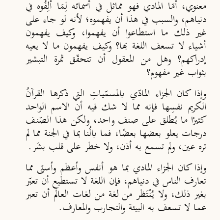
معنوي، أمّا المادي فهو مماثل في أسمائه لِ
م
َا ألِفُوه في
دنياهم، والسبب في هذا أن يفهموه؛ لأنه لو جاء على
غير ذلك ما استطاعوا أن يفهموا، وكيف يفهمون
أشياء لا تسعف اللغة بها؟ وكيف يفهمون ما لا يعيه
إدراكهم؟ وهل من المعقول أن تتحقّق ثمرة التبشير
بثواب غير مفهوم؟
وإذا كان الجزاء المادّي بالمسمّياتِ التي ذكرها القرآن
الكريم نفسِها فإنه مما لا شك فيه أن الاسم الواحد
كثيرًا ما يُطلق على صنف واحد، ولكن هذا الصّنف
درجات يعلو بعضها بعضًا، فما بالُنا بما في الجنة مما لم
تره عين، ولم تسمع به أذن، ولا خطر على قلب بشَر.
وإذا كان الجزاء المادي بما هو أنفس وأعظم وأسنَى مما
تعارف الناس في دنياهم، فإن اللغة لا تستطيع أن تعبّر
بغير ذلك، ولا يُنْتَظر من لغة من لغات العالم أن تعبر
عما لا تسعف به البيئة والتجارب والمعارف.