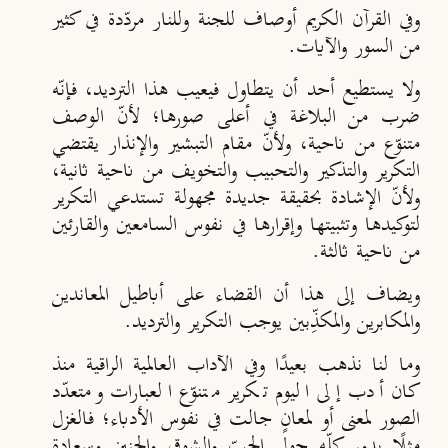
وفي القرآن الكريم أوصاف للجنة وللنار مردّدة في كثير
من السور والآيات.
ولا يستطيع أحد أن يتطاول فيعيب هذا الترديد، فإنّه
ضرب من البلاغة في أعلى صورها؛ لأنّ الوصف
متنوّع من ناحية، ولأنّ مقام التبشير والإنذار يقتضي
التكرير والتذكير والتحبيب والتخويف من ناحية ثانية،
ولأنّ الإشادة بحقيقة جديدة مجهولة تستدعي التكرير
لتوكيدها وتثبيتها وإقرارها في نفوس السامعين والقارئين
من ناحية ثالثة.
ويضاف إلى هذا أن القضاء على أباطيل المعاندين
والمكابرين والمكذِّبين يوجب التكرير والترديد.
وما لنا نذهب بعيدًا وفي الآداب العالمية الراقية منذ
كان أدب إلى اليوم تكرير متنوّع العبارات ومتعدّد
الصور لمعنى أو لمعانٍ جالت في نفوس الأدباء؛ فالغزل
مثلًا يدور كلّه حول الحبّ والشوقِ والحنين وسعادة