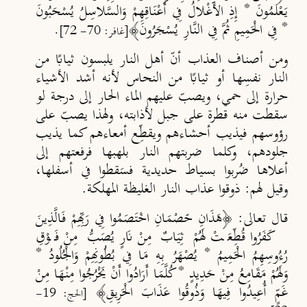
يَعْلَمُونَ * إِذِ الأَغْلالُ فِي أَعْنَاقِهِمْ وَالسَّلاسِلُ يُسْحَبُونَ
* فِي الْحَمِيمِ ثُمَّ فِي النَّارِ يُسْجَرُونَ﴾
.
[غافر: 70- 72]
ومن أصناف العذاب أنّ أهل النار يلبسون ثيابًا من
النار نفسِها أو ثيابًا من النحاس لأنه أشد الأشياء
حرارة إلى حمي، ويصبّ
عليهم الماء الحار إلى درجة لو
سقطت منه قطرة على جبل لأذابته، ولهذا يصب
على
رؤوسهم فيذيب أحشاءهم ويقط
ِّع أمعاءهم كما يذيب
جلودهم، وكلما ضربتهم النار بلهبها فرفعتهم إلى
أعلاها ضُربوا بسياط حديدية فسَقطوا في أسفلها،
وقيل لهم: ذوقوا عذاب النار الغليظة المهلكة.
قال تعالى: ﴿هَذَانِ خَصْمَانِ اخْتَصَمُوا فِي رَبِّهِمْ فَالَّذِينَ
كَفَرُوا قُطِّعَتْ لَهُمْ ثِيَابٌ مِنْ نَارٍ يُصَبُّ مِنْ فَوْقِ
رُءُوسِهِمُ الْحَمِيمُ * يُصْهَرُ بِهِ مَا فِي بُطُونِهِمْ وَالْجُلُودُ *
وَلَهُمْ مَقَامِعُ مِنْ حَدِيدٍ * كُلَّمَا أَرَادُوا أَنْ يَخْرُجُوا مِنْهَا مِنْ
غَمٍّ أُعِيدُوا فِيهَا وَذُوقُوا عَذَابَ الْحَرِيقِ﴾
[الحج: 19-