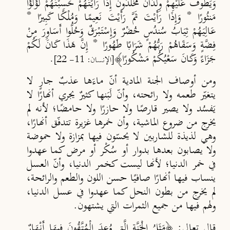
وَيَطُوفُ عَلَيْهِمْ وِلْدَانٌ مُخَلَّدُونَ إِذَا رَأَيْتَهُمْ حَسِبْتَهُمْ لُؤْلُؤًا
مَنثُورًا * وَإِذَا رَأَيْتَ ثَمَّ رَأَيْتَ نَعِيمًا وَمُلْكًا كَبِيرًا *
عَالِيَهُمْ ثِيَابُ سُندُسٍ خُضْرٌ وَإِسْتَبْرَقٌ وَحُلُّوا أَسَاوِرَ مِنْ
فِضَّةٍ وَسَقَاهُمْ رَبُّهُمْ شَرَابًا طَهُورًا * إِنَّ هَذَا كَانَ لَكُمْ
جَزَاءً وَكَانَ سَعْيُكُمْ مَشْكُورًا﴾
.
[الإنسان: 11- 22]
ومن أوصاف الجنة المادية أنّ ماءَها عذبٌ جارٍ لا
يتغيّر طعمه ولا رائحته، وأنّ
لَب
نها كثيرٌ يجري أنهارًا لا
ي
فس
ُد ولا يصير قارصًا ولا حازرًا ولا حامضًا؛ لأنه لم
يخرج من ضروع الماشية، وأن خمرها غزيرة تتدفّق أنهارًا،
وهي لذيذة للشاربين لا يحسّون فيها بمزازة ولا حموضة
ولا يصابون بعدها بدوار أو سُكْر أو مرض كما عهدوا
في خمر الدنيا؛ لأنها ليست كخمر الدنيا، وأنّ العسل
ينساب فيها أنهارًا صافيًا حسن اللون والطعم والرائحة،
لم يخرج من بطون النحل كما عهدوا في عسل الدنيا،
ولهم فيها من جميع الثمرات التي يشتهون.
قال تعالى: ﴿مَثَلُ الْجَنَّةِ الَّتِي وُعِدَ الْمُتَّقُونَ فِيهَا أَنْهَارٌ