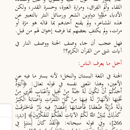
اللقاء وألمِ الفِراق، ومرارة الغيرة، وحسرة القدر، ولكن
الأدباء ملؤُوا دواوين الشعر ورسائل النثر بالتعبير عن
هذه المشاعر، ولم يقنع أحدهم بما قاله هو مرّة أو
مرات، ولم يكتفِ بعضهم بما فرضه إخوان لهم من قبل.
فهل عجب أن جاء وصف الجنة ووصف النار في
آيات شتى من القرآن الكريم؟!
أجمل ما يعرف الناس:
الجنة في اللغة البستان والنخل؛ لأنه يستر ما فيه عن
الأعين، وهذا المعنى نفسه في قوله تعالى: ﴿أَيَوَدُّ
أَحَدُكُمْ أَنْ تَكُونَ لَهُ جَنَّةٌ مِنْ نَخِيلٍ وَأَعْنَابٍ تَجْرِي مِنْ
تَحْتِهَا الأَنْهَارُ لَهُ فِيهَا مِنْ كُلِّ الثَّمَرَاتِ وَأَصَابَهُ الْكِبَرُ
وَلَهُ ذُرِّيَّةٌ ضُعَفَاءُ فَأَصَابَهَا إِعْصَارٌ فِيهِ نَارٌ فَاحْتَرَقَتْ
كَذَلِكَ يُبَيِّنُ اللَّهُ لَكُمُ الآيَاتِ لَعَلَّكُمْ تَتَفَكَّرُونَ﴾
[البقرة:
، وفي قوله سبحانه: ﴿لَقَدْ كَانَ لِسَبَإٍ فِي
266]