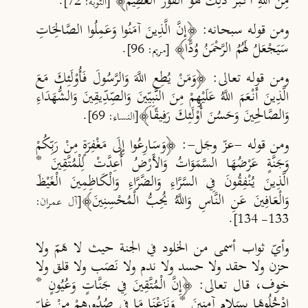
مِنَ اللَّهِ أَكْبَرُ ذَلِكَ هُوَ الْفَوْزُ الْعَظِيمُ﴾
.
[التوبة: 72]
ومن قوله سبحانه: ﴿إِنَّ الَّذِينَ آمَنُوا وَعَمِلُوا الصَّالِحَاتِ
سَيَجْعَلُ لَهُمُ الرَّحْمَنُ وُدًّا﴾
.
[مريم: 96]
ومن قوله تعالى: ﴿وَمَنْ يُطِعِ اللَّهَ وَالرَّسُولَ فَأُوْلَئِكَ مَعَ
الَّذِينَ أَنْعَمَ اللَّهُ عَلَيْهِمْ مِنَ النَّبِيِّينَ وَالصِّدِّيقِينَ وَالشُّهَدَاءِ
وَالصَّالِحِينَ وَحَسُنَ أُوْلَئِكَ رَفِيقًا﴾
.
[النساء: 69]
ومن قوله -عزّ وجَل-: ﴿وَسَارِعُوا إِلَى مَغْفِرَةٍ مِنْ رَبِّكُمْ
وَجَنَّةٍ عَرْضُهَا السَّمَوَاتُ وَالأَرْضُ أُعِدَّتْ لِلْمُتَّقِينَ *
الَّذِينَ يُنْفِقُونَ فِي السَّرَّاءِ وَالضَّرَّاءِ وَالْكَاظِمِينَ الْغَيْظَ
وَالْعَافِينَ عَنِ النَّاسِ وَاللَّهُ يُحِبُّ الْمُحْسِنِينَ﴾
[آل عمران:
.
133- 134]
وأيّ ثواب أسمى من الخلود في الجنة حيث لا هَمّ ولا
حزن ولا حقد ولا حسد ولا ندم ولا نَصَب ولا قلق ولا
خوف، قال تعالى: ﴿إِنَّ الْمُتَّقِينَ فِي جَنَّاتٍ وَعُيُونٍ *
ادْخُلُوهَا بِسَلامٍ آمِنِينَ * وَنَزَعْنَا مَا فِي صُدُورِهِمْ مِنْ غِلٍّ