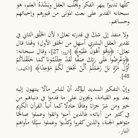
كلّها تدبيرًا يبهر الفكر ويخلُب العقل ويَشْدَهُ العلم، هو
سبحانه القدير على بعث الموتى من قبورهم وإحيائهم
وحسابهم.
ولا منفذ إلى شكّ في قدرته تعالى؛ لأن الخَلْق الثاني في
تقدير العقل البشري أسهل من الخلق الأول؛ ولهذا قال
تعالى: ﴿وَهُوَ أَهْوَنُ عَلَيْهِ﴾
، وقال سبحانه:
[الروم: 27]
﴿وَعُرِضُوا عَلَى رَبِّكَ صَفًّا لَقَدْ جِئْتُمُونَا كَمَا خَلَقْنَاكُمْ
أَوَّلَ مَرَّةٍ بَلْ زَعَمْتُمْ أَلَّنْ نَجْعَلَ لَكُمْ مَوْعِدًا﴾
[الكهف:
.
48]
وإنّ التفكير السديد ليؤكّد أنّ للناس مآلًا ينتهون إليه
بعد يوم القيامة، ويجزون على ما قدموا في دنياهم من
خير ومن شرّ جزاءً وفاقًا عادلًا كما أنبأ القرآن الكريم
في كثير من آياته، فالذين آمنوا واتقوا وعملوا صالحًا
مثواهم الجنة، والذين كفروا وكذّبوا وعملوا سيِّـئًا مأواهم
النار.