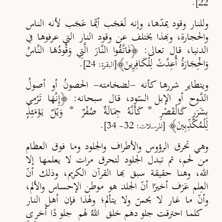
.
22]
وللنار وقود يمدّها، وإنه لَعَ
ج
ب أي
ما ع
ج
ب لأنه الناس
والحجارة، وبهذا يختلف عن وقود النار التي عرفوها في
الدنيا، قال تعالى: ﴿فَاتَّقُوا النَّارَ الَّتِي وَقُودُهَا النَّاسُ
وَالْحِجَارَةُ أُعِدَّتْ لِلْكَافِرِينَ﴾
.
[البقرة: 24]
ويتطاير شررها كأنه -لضخامته- الحصونُ أو أصولُ
الدَّ
وح أو الإبل السّود، قال سبحانه: ﴿إِنَّهَا تَرْمِي
بِشَرَرٍ كَالْقَصْرِ * كَأَنَّهُ جِمَالَةٌ صُفْرٌ * وَيْلٌ يَوْمَئِذٍ
لِلْمُكَذِّبِينَ﴾
.
[المرسلات: 32- 34]
وهي تحرق الرؤوس والأطراف والجلود وما فوق العظام
من لحم، ثم تبدل الجلود لتحرق مرات لا يعلمها إلا
الله، وهنا حقيقة سبق بها القرآن الكريم، وذلك أنّ
العِلم عَ
ر
ف أخيرًا أن
الجلد هو موطن الإحساس والألم،
وأن
ما غار لا يحسّ ولا يتألم؛ ولهذا فإن أهل النار
كلما احترقت جلودهم خلق اللهُ لهم جلودًا أخرى