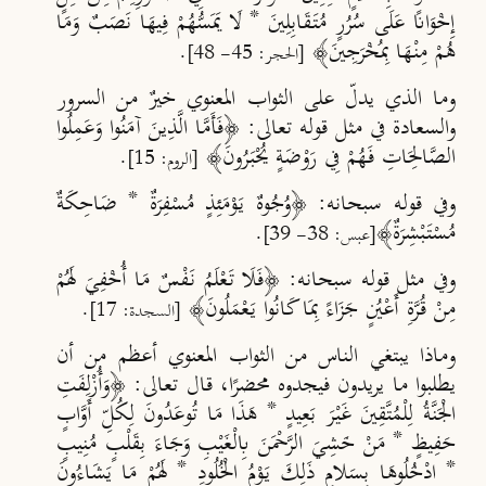
إِخْوَانًا عَلَى سُرُرٍ مُتَقَابِلِينَ * لَا يَمَسُّهُمْ فِيهَا نَصَبٌ وَمَا
هُمْ مِنْهَا بِمُخْرَجِينَ﴾
.
[الحجر: 45- 48]
وما الذي يدلّ على الثواب المعنوي خيرٌ من السرور
والسعادة في مثل قوله تعالى: ﴿فَأَمَّا الَّذِينَ آمَنُوا وَعَمِلُوا
الصَّالِحَاتِ فَهُمْ فِي رَوْضَةٍ يُحْبَرُونَ﴾
.
[الروم: 15]
وفي قوله سبحانه: ﴿وُجُوهٌ يَوْمَئِذٍ مُسْفِرَةٌ * ضَاحِكَةٌ
مُسْتَبْشِرَةٌ﴾
.
[عبس: 38- 39]
وفي مثل قوله سبحانه: ﴿فَلَا تَعْلَمُ نَفْسٌ مَا أُخْفِيَ لَهُمْ
مِنْ قُرَّةِ أَعْيُنٍ جَزَاءً بِمَا كَانُوا يَعْمَلُونَ﴾
.
[السجدة: 17]
وماذا يبتغي الناس من الثواب المعنوي أعظم من أن
يطلبوا ما يريدون فيجدوه محضرًا، قال تعالى: ﴿وَأُزْلِفَتِ
الْجَنَّةُ لِلْمُتَّقِينَ غَيْرَ بَعِيدٍ * هَذَا مَا تُوعَدُونَ لِكُلِّ أَوَّابٍ
حَفِيظٍ * مَنْ خَشِيَ الرَّحْمَنَ بِالْغَيْبِ وَجَاءَ بِقَلْبٍ مُنِيبٍ
* ادْخُلُوهَا بِسَلامٍ ذَلِكَ يَوْمُ الْخُلُودِ * لَهُمْ مَا يَشَاءُونَ