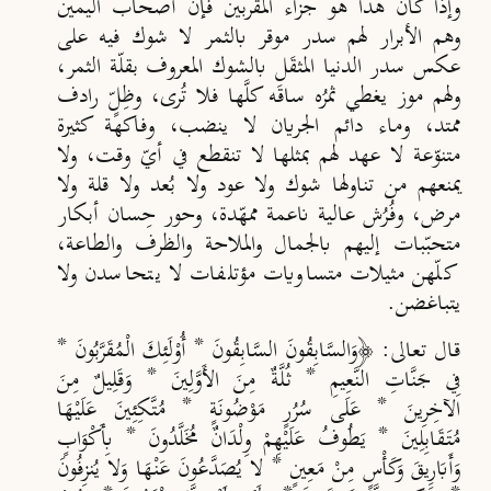
وإذا كان هذا هو جزاء المقربين فإنّ أصحاب اليمين
وهم الأبرار لهم سدر موقر بالثمر لا شوك فيه على
عكس سدر الدنيا المثقَل بالشوك المعروف بقلّة الثمر،
ولهم موز يغطي ثمرُه ساقَ
ه كل
ها فلا ت
رى، وظ
ل
رادف
ممتد، وماء دائم الجريان لا ينضب، وفاكهة كثيرة
متنوّعة لا عهد لهم بمثلها لا تنقطع في أي
وقت، ولا
يمنعهم من تناولها شوك ولا عود ولا ب
عد ولا قلة ولا
مرض، وف
ر
ُش عالية ناعمة ممهّدة، وحور حِسان أبكار
متحبّبات إليهم بالجمال والملاحة والظرف والطاعة،
كلّهن مثيلات متساويات مؤتلفات لا يتحاسدن ولا
يتباغضن.
قال تعالى: ﴿وَالسَّابِقُونَ السَّابِقُونَ * أُوْلَئِكَ الْمُقَرَّبُونَ *
فِي جَنَّاتِ النَّعِيمِ * ثُلَّةٌ مِنَ الأَوَّلِينَ * وَقَلِيلٌ مِنَ
الآخِرِينَ * عَلَى سُرُرٍ مَوْضُونَةٍ * مُتَّكِئِينَ عَلَيْهَا
مُتَقَابِلِينَ * يَطُوفُ عَلَيْهِمْ وِلْدَانٌ مُخَلَّدُونَ * بِأَكْوَابٍ
وَأَبَارِيقَ وَكَأْسٍ مِنْ مَعِينٍ * لا يُصَدَّعُونَ عَنْهَا وَلا يُنزِفُونَ