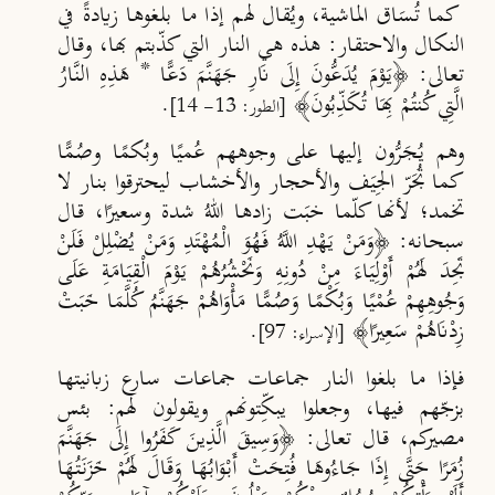
كما تُسَاق الماشية، ويُقال لهم إذا ما بلغوها زيادةً
في
النكال والاحتقار: هذه هي النار التي كذ
بتم بها، وقال
تعالى: ﴿يَوْمَ يُدَعُّونَ إِلَى نَارِ جَهَنَّمَ دَعًّا * هَذِهِ النَّارُ
الَّتِي كُنتُمْ بِهَا تُكَذِّبُونَ﴾
.
[الطور: 13- 14]
وهم يُـجَـرُّون إليها على وجوههم عُ
ميًا وب
كمًا وصُمًّا
كما تُجَر
الج
ي
ف والأحجار والأخشاب ليحترقوا بنار لا
تخمد؛ لأنها كلّما خب
ت زادها اللهُ شدة وسعيرًا، قال
سبحانه: ﴿وَمَنْ يَهْدِ اللَّهُ فَهُوَ الْمُهْتَدِ وَمَنْ يُضْلِلْ فَلَنْ
تَجِدَ لَهُمْ أَوْلِيَاءَ مِنْ دُونِهِ وَنَحْشُرُهُمْ يَوْمَ الْقِيَامَةِ عَلَى
وَجُوهِهِمْ عُمْيًا وَبُكْمًا وَصُمًّا مَأْوَاهُمْ جَهَنَّمُ كُلَّمَا خَبَتْ
زِدْنَاهُمْ سَعِيرًا﴾
.
[الإسراء: 97]
فإذا ما بلغوا النار جماعات جماعات سارع زبانيتها
بزجّهم فيها، وجعلوا يبكِّتونهم ويقولون لهم: بئس
مصيركم،
قال تعالى:
﴿وَسِيقَ الَّذِينَ كَفَرُوا إِلَى جَهَنَّمَ
زُمَرًا حَتَّى إِذَا جَاءُوهَا فُتِحَتْ أَبْوَابُهَا وَقَالَ لَهُمْ خَزَنَتُهَا