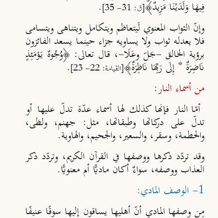
فِيهَا وَلَدَيْنَا مَزِيدٌ﴾
.
[ق: 31- 35]
وإنّ الثواب المعنوي لَيتعاظم ويتكامل ويتناهى ويتسامى
فلا يعدله ثواب ولا يساويه جزاء حينما يسعد الفائزون
برؤية الخالق -جَلّ وعَلَا-، قال تعالى: ﴿وُجُوهٌ يَوْمَئِذٍ
نَاضِرَةٌ * إِلَى رَبِّهَا نَاظِرَةٌ﴾
.
[القيامة: 22- 23]
من أسماء النار:
أمّا النار فإنها كذلك لها أسماء عدّة تدلّ عليها أو
تدلّ على دركاتها وطبقاتها، مثل: جهنم، ولظى،
والحطمة، وسقر، والسعير، والجحيم، والهاوية.
وقد تردّد ذكرها ووصفها في القرآن الكريم، وتردّد ذكر
العذاب ووصفه، سواءٌ أكان ماديًّا أم معنويًّا.
1- الوصف المادي:
مِن وصفها المادي أنّ أهليها يساقون إليها سوقًا عنيفًا