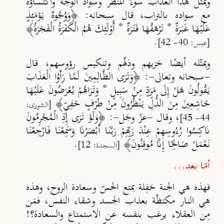
ويمثّل هذا العذابَ سوءُ
المنظر وسواد
الوجه واكتساؤه
مع سواده بالتراب، قال سبحانه: ﴿وَوُجُوهٌ يَوْمَئِذٍ
عَلَيْهَا غَبَرَةٌ * تَرْهَقُهَا قَتَرَةٌ * أُوْلَئِكَ هُمُ الْكَفَرَةُ الْفَجَرَةُ﴾
.
[عبس: 40- 42]
ويمثّله أيضًا خزيهم وذلّهم وتنكيس رؤوسهم، قال
-سبحانه وتعالى-: ﴿وَتَرَى الظَّالِمِينَ لَمَّا رَأَوُا الْعَذَابَ
يَقُولُونَ هَلْ إِلَى مَرَدٍّ مِنْ سَبِيلٍ * وَتَرَاهُمْ يُعْرَضُونَ عَلَيْهَا
خَاشِعِينَ مِنَ الذُّلِّ يَنْظُرُونَ مِنْ طَرْفٍ خَفِيٍّ﴾
[الشورى:
، وقال -عزّ وجَل-:
﴿وَلَوْ تَرَى إِذِ الْمُجْرِمُونَ
44- 45]
نَاكِسُوا رُءُوسِهِمْ عِنْدَ رَبِّهِمْ رَبَّنَا أَبْصَرْنَا وَسَمِعْنَا فَارْجِعْنَا
نَعْمَلْ صَالِحًا إِنَّا مُوقِنُونَ﴾
.
[السجدة: 12]
أمّا بعد...
فهذه هي الجنة حَفِلة بمتع الحسّ وسعادة الروح، وهذه
هي النار مكتظّة بعذاب الجسد وشقاء النفس، فمَن
مِن العقلاء يرغب بنفسه عن الاستمتاع والسعادة؟!