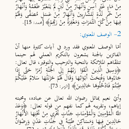
مِنْ مَاءٍ غَيْرِ آسِنٍ وَأَنْهَارٌ مِنْ لَبَنٍ لَمْ يَتَغَيَّرْ طَعْمُهُ وَأَنْهَارٌ
مِنْ خَمْرٍ لَذَّةٍ لِلشَّارِبِينَ وَأَنْهَارٌ مِنْ عَسَلٍ مُصَفًّى وَلَهُمْ
فِيهَا مِنْ كُلِّ الثَّمَرَاتِ وَمَغْفِرَةٌ مِنْ رَبِّهِمْ﴾
.
[محمد: 15]
2- الوصف المعنوي:
أمّا الوصف المعنوي فقد ورد في آيات كثيرة منها أنّ
الفائزين بالجنة يشعرون بالتكريم العملي لهم حينما
تتلقّ
اهم الملائكة بالتحية والترحيب والتوقير، قال تعالى:
﴿وَسِيقَ الَّذِينَ اتَّقَوْا رَبَّهُمْ إِلَى الْجَنَّةِ زُمَرًا حَتَّى إِذَا
جَاءُوهَا وَفُتِحَتْ أَبْوَابُهَا وَقَالَ لَهُمْ خَزَنَتُهَا سَلامٌ عَلَيْكُمْ
طِبْتُمْ فَادْخُلُوهَا خَالِدِينَ﴾
.
[الزمر: 73]
وأيّ نعيم يماثل رضوان الله تعالى عن عباده، ومحبته
إياهم، وتقريبه لهم كما نفهم من قوله تعالى: ﴿وَعَدَ
اللَّهُ الْمُؤْمِنِينَ وَالْمُؤْمِنَاتِ جَنَّاتٍ تَجْرِي مِنْ تَحْتِهَا الأَنْهَارُ
خَالِدِينَ فِيهَا وَمَسَاكِنَ طَيِّبَةً فِي جَنَّاتِ عَدْنٍ وَرِضْوَانٌ