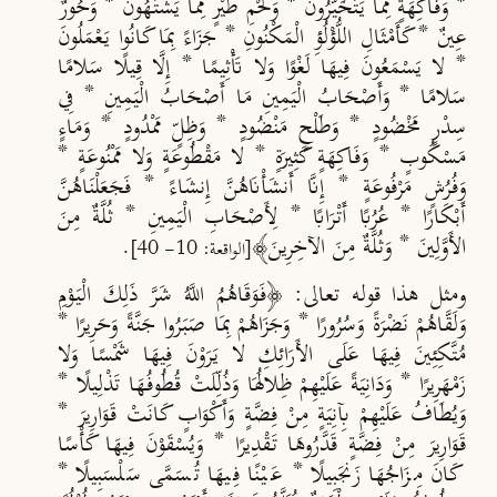
* وَفَاكِهَةٍ مِمَّا يَتَخَيَّرُونَ * وَلَحْمِ طَيْرٍ مِمَّا يَشْتَهُونَ * وَحُورٌ
عِينٌ * كَأَمْثَالِ اللُّؤْلُؤِ الْمَكْنُونِ * جَزَاءً بِمَا كَانُوا يَعْمَلُونَ
* لا يَسْمَعُونَ فِيهَا لَغْوًا وَلا تَأْثِيمًا * إِلَّا قِيلًا سَلامًا
سَلامًا * وَأَصْحَابُ الْيَمِينِ مَا أَصْحَابُ الْيَمِينِ * فِي
سِدْرٍ مَخْضُودٍ * وَطَلْحٍ مَنْضُودٍ * وَظِلٍّ مَمْدُودٍ * وَمَاءٍ
مَسْكُوبٍ * وَفَاكِهَةٍ كَثِيرَةٍ * لا مَقْطُوعَةٍ وَلا مَمْنُوعَةٍ *
وَفُرُشٍ مَرْفُوعَةٍ * إِنَّا أَنشَأْنَاهُنَّ إِنشَاءً * فَجَعَلْنَاهُنَّ
أَبْكَارًا * عُرُبًا أَتْرَابًا * لِأَصْحَابِ الْيَمِينِ * ثُلَّةٌ مِنَ
الأَوَّلِينَ * وَثُلَّةٌ مِنَ الآخِرِينَ﴾
.
[الواقعة: 10- 40]
ومثل هذا قوله تعالى: ﴿فَوَقَاهُمُ اللَّهُ شَرَّ ذَلِكَ الْيَوْمِ
وَلَقَّاهُمْ نَضْرَةً وَسُرُورًا * وَجَزَاهُمْ بِمَا صَبَرُوا جَنَّةً وَحَرِيرًا *
مُتَّكِئِينَ فِيهَا عَلَى الأَرَائِكِ لا يَرَوْنَ فِيهَا شَمْسًا وَلا
زَمْهَرِيرًا * وَدَانِيَةً عَلَيْهِمْ ظِلالُهَا وَذُلِّلَتْ قُطُوفُهَا تَذْلِيلًا *
وَيُطَافُ عَلَيْهِمْ بِآنِيَةٍ مِنْ فِضَّةٍ وَأَكْوَابٍ كَانَتْ قَوَارِيرَ *
قَوَارِيرَ مِنْ فِضَّةٍ قَدَّرُوهَا تَقْدِيرًا * وَيُسْقَوْنَ فِيهَا كَأْسًا
كَانَ مِزَاجُهَا زَنجَبِيلًا * عَيْنًا فِيهَا تُسَمَّى سَلْسَبِيلًا *