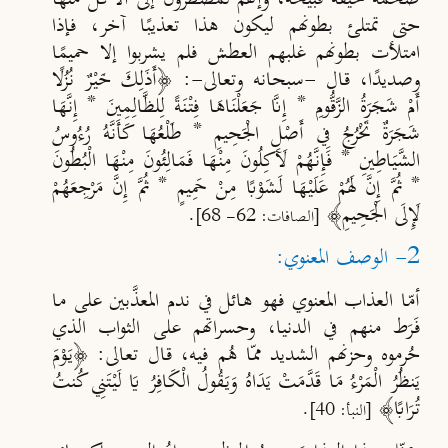
حتى تمتلئ بطونهم ليكون هذا تعذيبًا آخر، فإذا
امتلأت بطونهم غلبهم العطش فلم يشربوا إلا حميمًا
وصديدًا، قال -سبحانه وتعالى-: ﴿أَذَلِكَ خَيْرٌ نُزُلًا
أَمْ شَجَرَةُ الزَّقُّومِ * إِنَّا جَعَلْنَاهَا فِتْنَةً لِلظَّالِمِينَ * إِنَّهَا
شَجَرَةٌ تَخْرُجُ فِي أَصْلِ الْجَحِيمِ * طَلْعُهَا كَأَنَّهُ رُءُوسُ
الشَّيَاطِينِ * فَإِنَّهُمْ لَآكِلُونَ مِنْهَا فَمَالِئُونَ مِنْهَا الْبُطُونَ
* ثُمَّ إِنَّ لَهُمْ عَلَيْهَا لَشَوْبًا مِنْ حَمِيمٍ * ثُمَّ إِنَّ مَرْجِعَهُمْ
لَإِلَى الْجَحِيمِ﴾
.
[الصافات: 62- 68]
2- الوصف المعنوي:
أمّا العذاب المعنوي فهو هائل في ندم المعذَّبين على ما
فَ
ر
ط منهم في الدنيا، وحسراتهم على الثواب الذي
حُرموه وحزنهم الشديد مم
ا ه
م فيه، قال تعالى: ﴿يَوْمَ
يَنظُرُ الْمَرْءُ مَا قَدَّمَتْ يَدَاهُ وَيَقُولُ الْكَافِرُ يَا لَيْتَنِي كُنتُ
تُرَابًا﴾
.
[النبأ: 40]