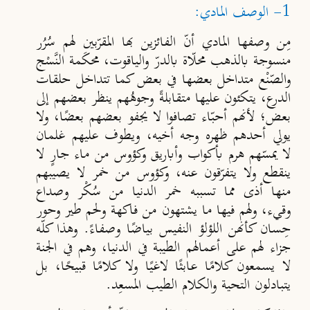
1- الوصف المادي:
مِن وصفها المادي أنّ الفائزين بها المقرّبين لهم سُرُر
منسوجة بالذهب محلّ
اة بالدر
والياقوت، محكَمة النَّسْج
والصّنْع متداخل بعضها في بعض كما تتداخل حلقات
الدرع، يتكئون عليها متقابلة
وجوه
هم ينظر بعضهم إلى
بعض؛ لأنهم أحب
اء تصافوا لا يجفو بعضهم بعضًا، ولا
يولي أحدهم ظهره وجه أخيه، ويطوف عليهم غلمان
لا يمس
ّهم هرم بأكواب وأباريق وكؤوس من ماء جارٍ لا
ينقطع ولا يتفرّقون عنه، وكؤوس من خمر لا يصيبهم
منها أذى مما تسببه خمر الدنيا من سُكْر وصداع
وقيء، ولهم فيها ما يشتهون من فاكهة ولحم طير وحور
حِسان كأنهن اللؤلؤ النفيس بياضًا وصفاءً. وهذا كلّه
جزاء لهم على أعمالهم الطيبة في الدنيا، وهم في الجنة
لا يسمعون كلامًا عابثًا لاغيًا ولا كلامًا قبيحًا، بل
يتبادلون التحية والكلام الطيب المسعِد.