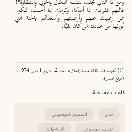
ومن ذا الذي يجلب لنفسه النكال والخزي والشقاوة؟!
فاللهم غفرانك إذا أسأنا، وكرمك إذا أحسنّ
ا، لنكون
ممن ر
ض
يت
عنهم وأرضيت
َهم وأسعَدْتَهم بالجنة التي
تُورثها من عبادك مَن كان تقيًّا.
[1]
نُشرت هذه المقالة بمجلة (الهلال)، العدد 2، بتاريخ 1 فبراير 1974م.
(موقع تفسير).
كلمات مفتاحية
تدبر
التفسير الموضوعي
تفسير موضوعي
الجنة والنار