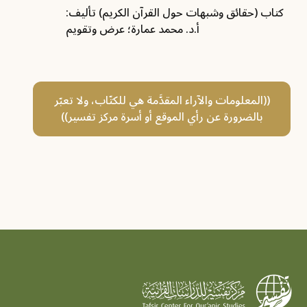
كتاب (حقائق وشبهات حول القرآن الكريم) تأليف:
أ.د. محمد عمارة؛ عرض وتقويم
((المعلومات والآراء المقدَّمة هي للكتّاب، ولا تعبّر
بالضرورة عن رأي الموقع أو أسرة مركز تفسير))