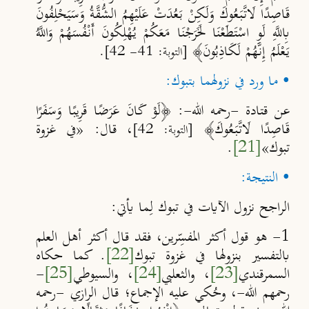
قَاصِدًا لَاتَّبَعُوكَ وَلَكِنْ بَعُدَتْ عَلَيْهِمُ الشُّقَّةُ وَسَيَحْلِفُونَ
بِاللَّهِ لَوِ اسْتَطَعْنَا لَخَرَجْنَا مَعَكُمْ يُهْلِكُونَ أَنْفُسَهُمْ وَاللَّهُ
يَعْلَمُ إِنَّهُمْ لَكَاذِبُونَ﴾
[التوبة: 41- 42].
• ما ورد في نزولهما بتبوك:
عن قتادة -رحمه الله-: ﴿لَوْ كَانَ ‌عَرَضًا قَرِيبًا وَسَفَرًا
قَاصِدًا لَاتَّبَعُوكَ﴾
، قال: «في غزوة
[التوبة: 42]
تبوك»
[21]
.
• النتيجة:
الراجح نزول الآيات في تبوك لِما يأتي:
1- هو قول أكثر المفسِّرين، فقد قال أكثر أهل العلم
بالتفسير بنزولها في غزوة تبوك
[22]
. كما حكاه
السمرقندي
[23]
، والثعلبي
[24]
، والسيوطي
[25]
-
رحمهم الله-، وحُكي عليه الإجماع؛ قال الرازي -رحمه