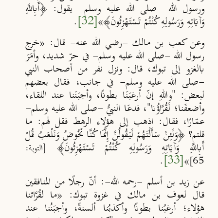
ورسول الله -صلى الله عليه وسلم- يقول: ﴿أَبِاللَّهِ
وَآيَاتِهِ وَرَسُولِهِ كُنْتُمْ تَسْتَهْزِئُونَ﴾»
[32]
.
وعن كعب بن مالك -رضي الله عنه- قال: «خرج
رسول الله -صلى الله عليه وسلم- في حرّ شديد، وأمَرَ
بالغزو إلى تبوك، قال: ونزل نفر من أصحاب النبي
-صلى الله عليه وسلم- في جانب، فقال بعضهم
لبعض: "واللهِ إنّ أرغبَنَا بطونًا، وأجبَنَنا عند اللقاء،
وأضعفَنا؛ لَقُرَّاؤُنا"، فدعَا النبيُّ -صلى الله عليه وسلم-
عمّارًا، فقال: اذهب إلى هؤلاء الرهط فقل لهم: ما
قلتم؟ ﴿وَلَئِنْ سَأَلْتَهُمْ لَيَقُولُنَّ إِنَّمَا كُنَّا ‌نَخُوضُ وَنَلْعَبُ قُلْ
أَبِاللَّهِ وَآيَاتِهِ وَرَسُولِهِ كُنْتُمْ تَسْتَهْزِئُونَ﴾
[التوبة:
.
[33]
»
65]
عن زيد بن أسلم -رحمه الله-: أنّ رجلًا من المنافقين
قال لعوف بن مالك في غزوة تبوك: «ما لقُرَّائنا
هؤلاء؛ أرغبُنا بطونًا وأكذبُنا ألسنةً، وأجبَنُنا عند