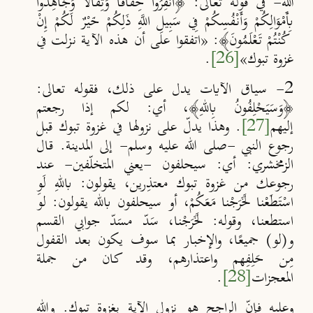
الله- في قوله تعالى:
﴿انْفِرُوا ‌خِفَافًا وَثِقَالًا وَجَاهِدُوا
بِأَمْوَالِكُمْ وَأَنْفُسِكُمْ فِي سَبِيلِ اللَّهِ ذَلِكُمْ خَيْرٌ لَكُمْ إِنْ
كُنْتُمْ تَعْلَمُونَ﴾: «اتفقوا على أن هذه الآية نزلت في
غزوة تبوك»
[26]
.
2- سياق الآيات يدل على ذلك، فقوله تعالى:
﴿وَسَيَحْلِفُونُ بِاللهِ﴾، أي: لكم إذا رجعتم
إليهم
[27]
. وهذا يدلّ على نزولها في غزوة تبوك قبل
رجوع النبي -صلى الله عليه وسلم- إلى المدينة. قال
الزمخشري: أي: سيحلفون -يعني المتخلّفين- عند
رجوعك من غزوة تبوك معتذِرين، يقولون: باللهِ لَوِ
اسْتَطَعْنا لَخَرَجْنا مَعَكُمْ، أو سيحلفون بالله يقولون: لو
استطعنا، وقوله: لَخَرَجْنا، سَدّ مسَدّ جوابي القسم
و(لو) جميعًا، والإخبار بما سوف يكون بعد القفول
مِن حَلِفِهم واعتذارهم، وقد كان من جملة
المعجزات
[28]
.
وعليه فإنّ الراجح هو نزول الآية بغزوة تبوك. والله