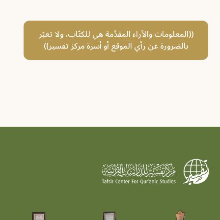
((المعلومات والآراء المقدَّمة هي للكتّاب، ولا تعبّر
بالضرورة عن رأي الموقع أو أسرة مركز تفسير))