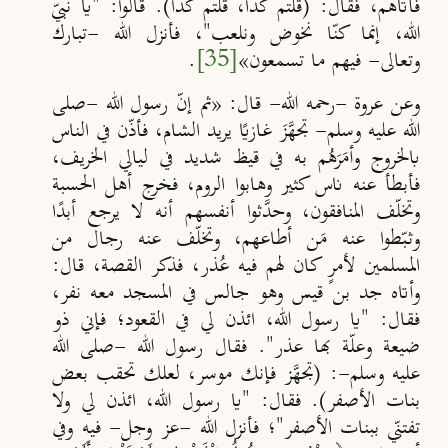
فأتاهم، فقال: (قلتم كذا، قلتم كذا). قالوا: "يا نبيّ
الله، إنما كنّا نخوض ونلعب"، فأنزل الله -تبارك
وتعالى- فيهم ما تسمعون»
[35]
.
وعن عروة -رحمه الله- قال: «ثم إنّ رسول الله -صلى
الله عليه وسلم- تجهَّزَ غازيًا يريد الشام، فأذّن في الناس
بالخروج وأمَرَهُم به في قيظ شديد في ليالي الخريف،
فأبطأ عنه ناس كثير وهابوا الروم، فخرج أهل الحسبة
وتخلّف المنافقون، وحدَّثوا أنفسهم أنه لا يرجع أبدًا
وثـبّطوا عنه مَن أطاعهم، وتخلّف عنه رجال من
المسلمين لأمرٍ كان لهم فيه عُذر، فذكر القصة، قال:
وأتاه جد بن قيس وهو جالس في المسجد معه نفر،
فقال: "يا رسول الله، ائذن لي في القعود؛ فإني ذو
ضيعة وعلّة بها عذر". فقال رسول الله -صلى الله
عليه وسلم-: (تجهَّز فإنك موسر، لعلك تحقب بعض
بنات الأصفر). فقال: "يا رسول الله، ائذن لي ولا
تفتنّي ببنات الأصفر"؛ فأنزل الله -عز وجل- فيه وفي