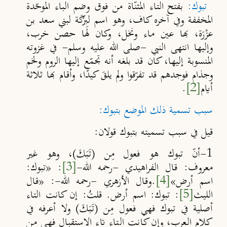
تبوك:
بفتح التاء المثنّاة من فوق وضم الباء الموحّدة
المخففة وفي آخره كاف، وهو اسم لبِرْكَة لبني سعد بن
عزْرَة، بها عين ماء ونخل، وكان لها حصن خرب،
وإليها انتهى النبي -صلى الله عليه وسلم- في غزوته
المنسوبة إليها، كان قد بلغه أنه تجمّع إليها الروم ولخم
وجذام فوجدهم قد تفرّقوا ولم يلقَ كيدًا، وأقام بها ثلاثة
أيام
[2]
.
سبب تسمية ذلك الموضع بتبوك:
قيل في سبب تسميته بتبوك قولان:
1-أنّ تبوك هو فعول مِن (تَبَكَ)، وهو غير
معروف
:
قال الفراهيدي -رحمه الله-
[3]
: «تبوك:
اسم أرض»
[4]
.وقال الأزهري -رحمه الله-: «قال
الليث
[5]
: تبوك: اسم أرض. قلتُ: إن كانت التاء
أصلية في تبوك فهي فعول مِن (تَبَكَ) ولا أعرفه في
كلام العرب، وإن كانت التاء تاء الاستقبال فهي مِن