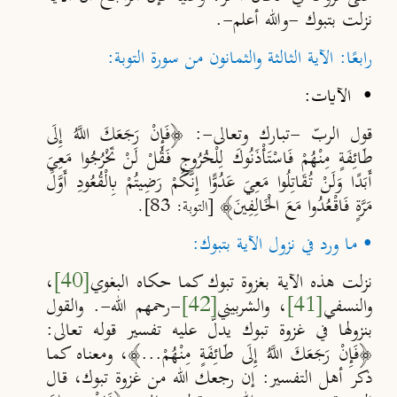
نزلت بتبوك -والله أعلم-.
رابعًا: الآية الثالثة والثمانون من سورة التوبة:
• الآيات:
قول الربّ -تبارك وتعالى-: ﴿فَإِنْ ‌رَجَعَكَ ‌اللَّهُ إِلَى
طَائِفَةٍ مِنْهُمْ فَاسْتَأْذَنُوكَ لِلْخُرُوجِ فَقُلْ لَنْ تَخْرُجُوا مَعِيَ
أَبَدًا وَلَنْ تُقَاتِلُوا مَعِيَ عَدُوًّا إِنَّكُمْ رَضِيتُمْ بِالْقُعُودِ أَوَّلَ
مَرَّةٍ فَاقْعُدُوا مَعَ الْخَالِفِينَ﴾
[التوبة: 83].
• ما ورد في نزول الآية بتبوك:
نزلت هذه الآية بغزوة تبوك كما حكاه البغوي
[40]
،
والنسفي
[41]
، والشربيني
[42]
-رحمهم الله-. والقول
بنزولها في غزوة تبوك يدلّ عليه تفسير قوله تعالى:
﴿فَإِنْ رَجَعَكَ اللَّهُ إِلَى طَائِفَةٍ مِنْهُمْ...﴾، ومعناه كما
ذكر أهل التفسير: إن رجعك الله من غزوة تبوك، قال