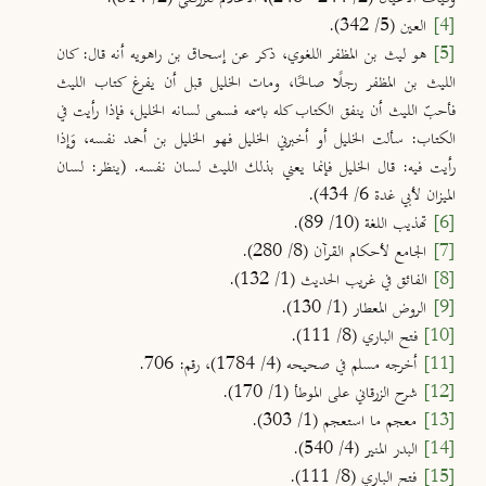
[4]
العين (5/ 342).
[5]
هو ليث بن المظفر اللغوي، ذكر عن إسحاق بن راهويه أنه قال: كان
الليث بن المظفر رجلًا صالحًا، ومات الخليل قبل أن يفرغ كتاب الليث
فأحبّ الليث أن ينفق الكتاب كله باسمه فسمى لسانه الخليل، فإذا رأيت في
الكتاب: سألت الخليل أو أخبرني الخليل فهو الخليل بن أحمد نفسه، وَإذا
رأيت فيه: قال الخليل فإنما يعني بذلك الليث لسان نفسه. (ينظر: لسان
الميزان لأبي غدة 6/ 434).
[6]
تهذيب اللغة (10/ 89).
[7]
الجامع لأحكام القرآن (8/ 280).
[8]
الفائق في غريب الحديث (1/ 132).
[9]
الروض المعطار (1/ 130).
[10]
فتح الباري (8/ 111).
[11]
أخرجه مسلم في صحيحه (4/ 1784)، رقم: 706.
[12]
شرح الزرقاني على الموطأ (1/ 170).
[13]
معجم ما استعجم (1/ 303).
[14]
البدر المنير (4/ 540).
[15]
فتح الباري (8/ 111).