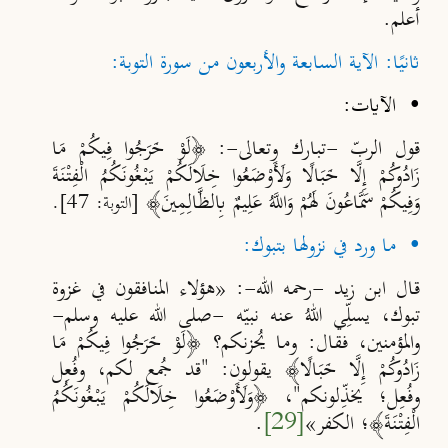
أعلم.
ثانيًا: الآية السابعة والأربعون من سورة التوبة:
•
الآيات
:
قول الربّ -تبارك وتعالى-: ﴿لَوْ خَرَجُوا فِيكُمْ مَا
زَادُوكُمْ إِلَّا خَبَالًا وَلَأَوْضَعُوا خِلَالَكُمْ يَبْغُونَكُمُ الْفِتْنَةَ
وَفِيكُمْ سَمَّاعُونَ لَهُمْ وَاللَّهُ عَلِيمٌ بِالظَّالِمِينَ﴾
[التوبة: 47].
• ما ورد في نزولها بتبوك:
قال ابن زيد -رحمه الله-: «هؤلاء المنافقون في غزوة
تبوك، يسلِّي اللهُ عنه نبيّه -صلى الله عليه وسلم-
والمؤمنين، فقال: وما يُحزنكم؟ ﴿لَوْ خَرَجُوا فِيكُمْ مَا
زَادُوكُمْ إِلَّا خَبَالًا﴾ يقولون: "قد جُمع لكم، وفُعِل
وفُعِل؛ يخذِّلونكم"، ﴿وَلَأَوْضَعُوا خِلَالَكُمْ يَبْغُونَكُمُ
الْفِتْنَةَ﴾؛ الكفر»
[29]
.