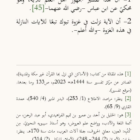
1- أن هذا تفسير جمهور أهل العلم للآية، وهو
محكيّ عن ابن عباس -رضي الله عنهما-
[45]
.
2- أن الآية نزلت في غزوة تبوك تبعًا للآيات النازلة
في هذه الغزوة -والله أعلم-.
[1]
هذه المقالة من كتاب: (الأماكن التي نزل بها القرآن غير مكة والمدينة)،
الصادر عن مركز تفسير سنة 1444هـ= 2023م، ص133 وما بعدها.
(موقع تفسير).
[2]
ينظر: مراصد الاطلاع (1/ 253)، البدر المنير (4/ 540)، عمدة
القاري (9/ 65).
[3]
هو: الخليل بن أحمد بن عمرو بن تميم الفراهيدي، أبو عبد الرحمن، من
أئمة اللغة والأدب، وواضع علم العروض، وهو أستاذ سيبويه النحويّ. مِن
كُتُبِه: العين، معاني الحروف، جملة آلات العرب، مات سنة 170هـ. ينظر:
وفيات الأعيان (2/ 244- 248)، الأعلام للزركلي (2/ 314).