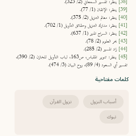
[38]
ينظر: تفسير السمعاني (2/ 323).
[39]
ينظر: الإتقان (1/ 77).
[40]
ينظر: معالم التنزيل (2/ 375).
[41]
ينظر: مدارك التنزيل وحقائق التأويل (1/ 702).
[42]
ينظر: السراج المنير (1/ 637).
[43]
بحر العلوم (2/ 78).
[44]
زاد المسير (2/ 285).
[45]
ينظر: تنوير المقباس، ص163، لباب التأويل للخازن (2/ 390)،
تفسير أبي السعود (4/ 89)، روح البيان (3/ 474).
كلمات مفتاحية
أسباب النزول
نزول القرآن
تبوك