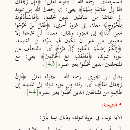
السمرقندي -رحمه الله-: «قوله تعالى: ﴿فَإِنْ رَجَعَكَ
اللَّهُ إِلَى طَائِفَةٍ مِنْهُمْ﴾ يعني: إن رجَعكَ الله مِن تبوك
إلى طائفة من المنافقين الذين تخلّفوا، ﴿فَاسْتَأْذَنُوكَ
لِلْخُرُوجِ﴾ معك إلى غزوة أُخرى، ﴿فَقُلْ لَنْ تَخْرُجُوا
مَعِيَ أَبَدًا﴾ إلى الغزو، ويقال: معناه: لن تخرجوا إلّا
مطيعين من غير أن تكون لهم شركة في الغنيمة،
﴿إِنَّكُمْ رَضِيتُمْ بِالْقُعُودِ أَوَّلَ مَرَّةٍ﴾ أي: بالتخلّف عن
غزوة تبوك، ﴿فَاقْعُدُوا مَعَ الْخَالِفِينَ﴾ يعني: مع
المتخلِّفين الذين تخلَّفوا بغير عذر»
[43]
.
وقال ابن الجوزي -رحمه الله-: «قوله تعالى: ﴿فَإِنْ
رَجَعَكَ اللَّهُ﴾، أي: ردّك مِن غزوة تبوك إلى المدينة إِلى
طائِفَةٍ من المنافقين الذين تخلَّفوا بغير عذر»
[44]
.
• النتيجة:
الآية نزلت في غزوة تبوك، وذلك لِما يأتي: