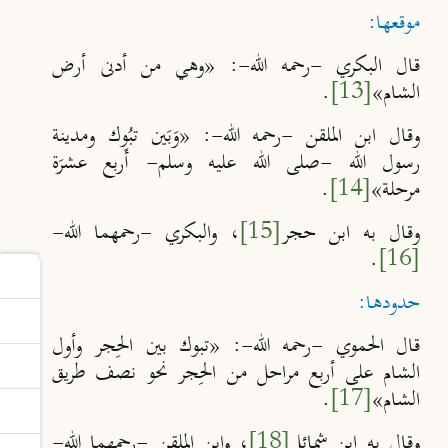
موقعها:
قال البكري -رحمه الله-: «وهي من أدنى أرض
الشام»
[13]
.
وقال ابن الملقن -رحمه الله-: «وَبَين تبُوك ومدينة
رسول الله -صلى الله عليه وسلم- أَربع عشرَة
مرحلة»
[14]
.
وقال به ابن حجر
[15]
، والبكري -رحمهما الله-
.
[16]
حدودها:
قال الحموي -رحمه الله-: «تبوك بين الحِجر وأول
الشام على أربع مراحل من الحِجر نحو نصف طريق
الشام»
[17]
.
وقال به ابن شمائل
[18]
، وابن الملقن -رحمهما الله-