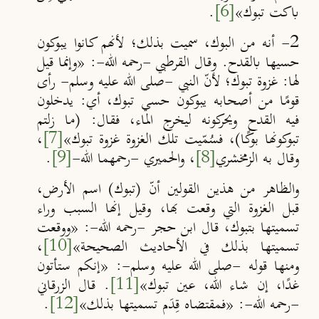
باكت تبوك»
[6]
.
2- أنه من البوك، سميت بذلك؛ لأنهم كانوا يبوكون
حسيها بالقدح. وقال القرطبي -رحمه الله-: «وإنما قيل
لها: غزوة تبوك؛ لأنّ النبي -صلى الله عليه وسلم- رأى
قومًا من أصحابه يبوكون حسي تبوك، أي: يدخلون
فيه القدح ويحركونه ليخرج الماء، فقال: (ما زلتم
تبوكونها بوكًا)، فسُمّيت تلك الغزوة غزوة تبوك»
[7]
،
وقال به الزمخشري
[8]
، والحميري -رحمهما الله-
[9]
.
والظاهر من هذين القولين أنّ (تبوك) اسم الأرض،
قبل الغزوة التي وقعت بها، وقيل إنها السبب وراء
تسميتها بتبوك، قال ابن حجر -رحمه الله-: «ووقعت
تسميتها بذلك في الأحاديث الصحيحة»
[10]
،
ومنها قوله -صلى الله عليه وسلم-: «إنكم ستأتون
غدًا، إن شاء الله، عين تبوك»
[11]
. قال الزرقاني
-رحمه الله-: «فمقتضاه قِدَم تسميتها بذلك»
[12]
.