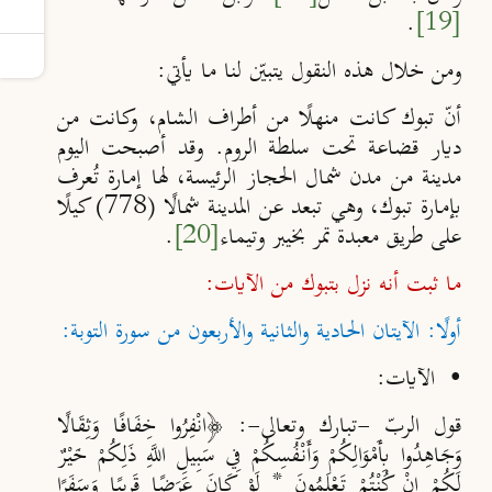
.
[19]
ومن خلال هذه النقول يتبيّن لنا ما يأتي:
أنّ تبوك كانت منهلًا من أطراف الشام، وكانت من
ديار قضاعة تحت سلطة الروم. وقد أصبحت اليوم
مدينة من مدن شمال الحجاز الرئيسة، لها إمارة تُعرف
بإمارة تبوك، وهي تبعد عن المدينة شمالًا (778) كيلًا
على طريق معبدة تمر بخيبر وتيماء
[20]
.
ما ثبت أنه نزل بتبوك من الآيات:
أولًا: الآيتان الحادية والثانية والأربعون من سورة التوبة:
•
الآيات:
قول الربّ -تبارك وتعالى-: ﴿انْفِرُوا ‌خِفَافًا وَثِقَالًا
وَجَاهِدُوا بِأَمْوَالِكُمْ وَأَنْفُسِكُمْ فِي سَبِيلِ اللَّهِ ذَلِكُمْ خَيْرٌ
لَكُمْ إِنْ كُنْتُمْ تَعْلَمُونَ * لَوْ كَانَ عَرَضًا قَرِيبًا وَسَفَرًا