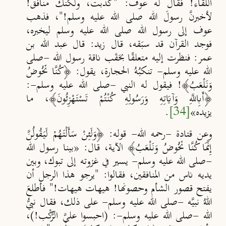
اللقاء! فقال له عوف: "كذبت، ولكنك منافق!
لأخبرنَّ رسولَ الله صلى الله عليه وسلم!"، فذهب
عوف إلى رسول الله صلى الله عليه وسلم ليخبره،
فوجد القرآن قد سبَقه، قال زيد: قال عبد الله بن
عمر:
فنظرت إليه متعلقًا بحَقَب ناقة رسول الله -صلى
الله عليه وسلم- تنكبُهُ الحجارة، يقول: ﴿كُنَّا نَخُوضُ
وَنَلْعَبُ﴾! فيقول له النبي -صلى الله عليه وسلم-:
﴿أَبِاللَّهِ وَآيَاتِهِ وَرَسُولِهِ كُنْتُمْ تَسْتَهْزِئُونَ﴾، ما
يزيده»
[34]
.
وعن قتادة -رحمه الله- قوله: ﴿وَلَئِنْ سَأَلْتَهُمْ لَيَقُولُنَّ
إِنَّمَا كُنَّا ‌نَخُوضُ وَنَلْعَبُ﴾ الآية، قال: «بينا رسول الله
-صلى الله عليه وسلم- يسير في غزوته إلى تبوك، وبين
يديه ناس من المنافقين، فقالوا: "يرجو هذا الرجل أن
يفتح قصور الشأم وحصونها!
هيهات هيهات!" فأطلعَ
اللهُ نبيَّه -صلى الله عليه وسلم- على ذلك، فقال نبيُّ
الله -صلى الله عليه وسلم-: (احبسوا عليَّ الرَّكْب!)،