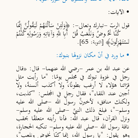
•
الآيات
:
قول الربّ -تبارك وتعالى-: ﴿وَلَئِنْ سَأَلْتَهُمْ لَيَقُولُنَّ إِنَّمَا
كُنَّا ‌نَخُوضُ وَنَلْعَبُ قُلْ أَبِاللَّهِ وَآيَاتِهِ وَرَسُولِهِ كُنْتُمْ
تَسْتَهْزِئُونَ﴾
[التوبة: 65].
• ما ورد في أنّ مكان نزولها بتبوك:
عن عبد الله بن عمر -رضي الله عنهما- قال: «قال
رجل في غزوة تبوك في مجلسٍ يومًا: "ما رأيت مثل
قرّائنا هؤلاء لا أرغب بطونًا، ولا أكذب ألسنةً، ولا
أجبن عند اللقاء"، فقال رجل في المجلس: "كذبت،
ولكنك منافق، لأخبرنَّ رسولَ الله -صلى الله عليه
وسلم-"، فبلغ ذلك النبيَّ -صلى الله عليه وسلم-
ونزل القرآن، قال عبد الله: فأنا رأيته متعلقًا بحقب
ناقة رسول الله -صلى الله عليه وسلم- تنكبه الحجارة،
وهو يقول: "يا رسول الله، إنما كنّا نخوض ونلعب"،