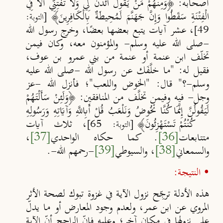
أصحابه: ﴿وَمِنْهُمْ مَنْ يَقُولُ ائْذَنْ لِي وَلَا تَفْتِنِّي أَلَا فِي
الْفِتْنَةِ ‌سَقَطُوا وَإِنَّ جَهَنَّمَ لَمُحِيطَةٌ بِالْكَافِرِينَ﴾
[التوبة:
، عشر آيات يتبع بعضها بعضًا، وخرج رسول الله
49]
-صلى الله عليه وسلم- والمؤمنون معه، وكان فيمن
تخلّف ابن عنمة أو عنمة من بني عمرو بن عوف،
فقيل له: "ما خلَّفَك عن رسول الله -صلى الله عليه
وسلم-؟" قال: "الخوض واللعب"؛ فأنزل الله -عز
وجل- فيه وفيمن تخلَّف من المنافقين
:
﴿وَلَئِنْ سَأَلْتَهُمْ
لَيَقُولُنَّ إِنَّمَا كُنَّا ‌نَخُوضُ وَنَلْعَبُ قُلْ أَبِاللَّهِ وَآيَاتِهِ وَرَسُولِهِ
كُنْتُمْ تَسْتَهْزِئُونَ﴾
، ثلاث آيات
[التوبة: 65]
متتابعات
[36]
. كما حكاه الواحدي
[37]
،
والسمعاني
[38]
، والسيوطي
[39]
-رحمهم الله-.
• النتيجة:
هذه الأدلة ترجِّح نزول الآية في غزوة تبوك لصحة الأثر
المروي عن ابن عمر، ولعدم وجود المعارض أو ما يدلّ
على نزولها في مكان آخر؛ وعليه فإنّ الراجح أنّ الآية