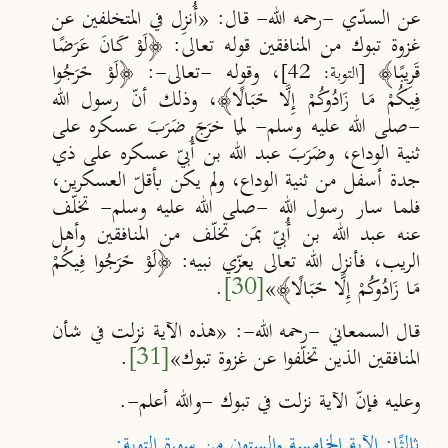
عن السدّي -رحمه الله- قال: «أُنزِل في المتخلفين عن
غزوة تبوك من المنافقين قوله تعالى: ﴿لَوْ كَانَ عَرَضًا
قَرِيبًا﴾
، وقوله -تعالى-: ﴿لَوْ خَرَجُوا
[التوبة: 42]
فِيكُمْ مَا زَادُوكُمْ إِلَّا خَبَالًا﴾، وذلك أنّ رسول الله
-صلى الله عليه وسلم- لمّا خرَجَ ضَرَبَ عسكره على
ثنية الوداع، وضَرَبَ عبد الله بن أُبيّ عسكره على ذي
جدة أسفل من ثنية الوداع، ولم يكن بأقلّ العسكرين،
فلما سار رسول الله -صلى الله عليه وسلم- تخلّف
عنه عبد الله بن أُبيّ بمَن تخلّف من المنافقين وأهل
الريب، فأنزل الله تعالى يعزّي نبيه: ﴿لَوْ خَرَجُوا فِيكُمْ
مَا زَادُوكُمْ إِلَّا خَبَالًا﴾»
[30]
.
قال السمعاني -رحمه الله-: «هذه الآية نزلت في شأن
المنافقين الذين تخلّفوا عن غزوة تبوك»
[31]
.
وعليه فإنّ الآية نزلت في تبوك -والله أعلم-.
ثالثًا: الآية الخامسة والستون من سورة التوبة: