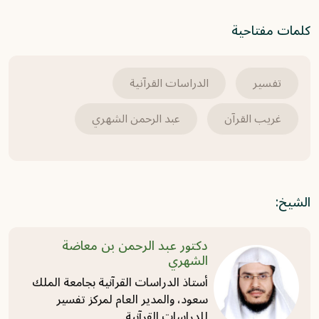
﴿إِنَّمَا يُؤَخِّرُهُمْ لِيَوْمٍ ‌تَشْخَصُ ‌فِيهِ الْأَبْصَارُ﴾ [إبراهيم:
كلمات مفتاحية
42].
2025-07-20
تفسير
الدراسات القرآنية
برنامج غريب القرآن | الحلقة 351 | قوله تعالى:
غريب القرآن
عبد الرحمن الشهري
﴿وَسَخَّرَ لَكُمُ الشَّمْسَ وَالْقَمَرَ دَائِبَيْنِ﴾ [إبراهيم:
33].
2025-07-20
الشيخ:
برنامج غريب القرآن | الحلقة 350 | قوله تعالى:
﴿لَا بَيْعٌ فِيهِ وَلَا خِلَالٌ﴾ [إبراهيم: 31].
دكتور عبد الرحمن بن معاضة
الشهري
2025-07-20
أستاذ الدراسات القرآنية بجامعة الملك
سعود، والمدير العام لمركز تفسير
للدراسات القرآنية.