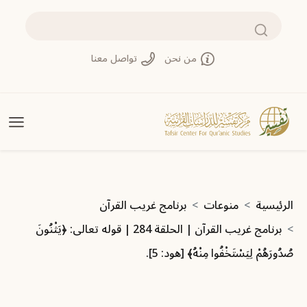
جاوز إلى المحتوى الرئيسي
بحث
من نحن
تواصل معنا
سار التنقل
الرئيسية
منوعات
برنامج غريب القرآن
برنامج غريب القرآن | الحلقة 284 | قوله تعالى: ‏﴿‏‌يَثْنُونَ
‌صُدُورَهُمْ ‌لِيَسْتَخْفُوا ‌مِنْهُ﴾ [هود: 5].