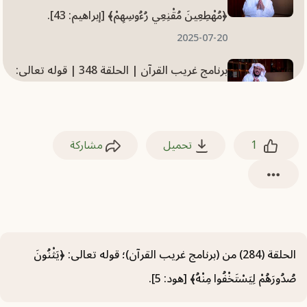
﴿مُهْطِعِينَ مُقْنِعِي رُءُوسِهِمْ﴾ [إبراهيم: 43].
2025-07-20
برنامج غريب القرآن | الحلقة 348 | قوله تعالى:
﴿اجْتُثَّتْ مِنْ فَوْقِ الأَرْضِ﴾ [إبراهيم: 26].
2025-07-20
1
تحميل
مشاركة
برنامج غريب القرآن | الحلقة 335 | قوله تعالى:
﴿وَظِلَالُهُمْ بِالْغُدُوِّ وَالْآصَالِ﴾ [الرعد: 15].
2025-07-20
برنامج غريب القرآن | الحلقة 346 | قوله تعالى:
﴿يَتَجَرَّعُهُ وَلَا يَكَادُ يُسِيغُهُ﴾ [إبراهيم: 17].
الحلقة (284) من (برنامج غريب القرآن)؛ قوله تعالى: ‏﴿‏‌يَثْنُونَ
2025-07-20
‌صُدُورَهُمْ ‌لِيَسْتَخْفُوا ‌مِنْهُ﴾ [هود: 5].
برنامج غريب القرآن | الحلقة 352 | قوله تعالى: