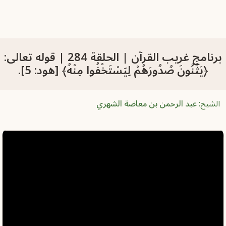
برنامج غريب القرآن | الحلقة 284 | قوله تعالى:
‏﴿‏‌يَثْنُونَ ‌صُدُورَهُمْ ‌لِيَسْتَخْفُوا ‌مِنْهُ﴾ [هود: 5].
الشيخ:
عبد الرحمن بن معاضة الشهري