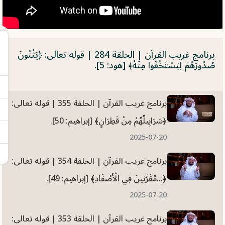
برنامج غريب القرآن | الحلقة 284 | قوله تعالى: ‏﴿‏‌يَثْنُونَ
‌صُدُورَهُمْ ‌لِيَسْتَخْفُوا ‌مِنْهُ﴾ [هود: 5].
برنامج غريب القرآن | الحلقة 355 | قوله تعالى:
﴿سَرَابِيلُهُمْ مِنْ قَطِرَانٍ﴾ [إبراهيم: 50].
2025-07-20
برنامج غريب القرآن | الحلقة 354 | قوله تعالى:
﴿...مُقَرَّنِينَ فِي الْأَصْفَادِ﴾ [إبراهيم: 49].
2025-07-20
برنامج غريب القرآن | الحلقة 353 | قوله تعالى: