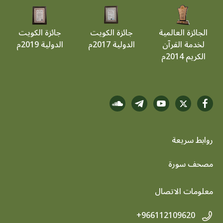
الجائزة العالمية
جائزة الكويت
جائزة الكويت
لخدمة القرآن
الدولية 2017م
الدولية 2019م
الكريم 2014م
روابط سريعة
footer menu
مصحف سورة
معلومات الاتصال
+966112109620