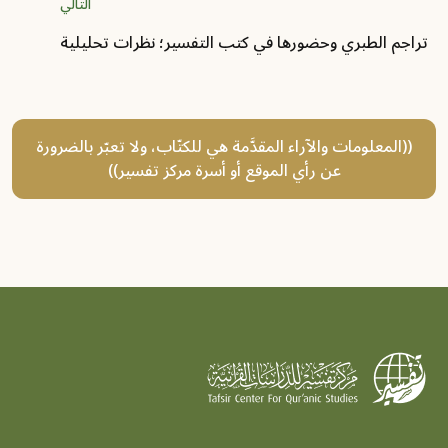
التالي
تراجم الطبري وحضورها في كتب التفسير؛ نظرات تحليلية
((المعلومات والآراء المقدَّمة هي للكتّاب، ولا تعبّر بالضرورة
عن رأي الموقع أو أسرة مركز تفسير))