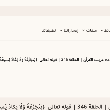
ئط
ملفات
إصداراتنا
تطبيقاتنا
ب القرآن | الحلقة 346 | قوله تعالى: ﴿يَتَجَرَّعُهُ وَلَا يَكَادُ يُسِيغُهُ﴾ [إبراهيم: 17].
ا يَكَادُ يُسِيغُهُ﴾ [إبراهيم: 17].