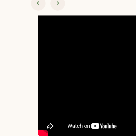
خِلَالٌ﴾ [إبراهيم: 31].
2025-07-20
برنامج غريب القرآن | الحلقة 349
| قوله تعالى: ﴿وَأَحَلُّوا قَوْمَهُمْ ‌دَارَ
‌الْبَوَارِ﴾ [إبراهيم: 28].
2025-07-20