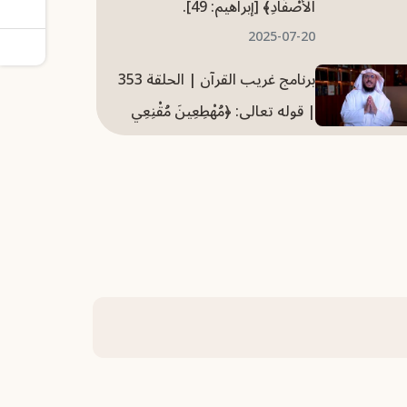
الْأَصْفَادِ﴾ [إبراهيم: 49].
2025-07-20
برنامج غريب القرآن | الحلقة 353
| قوله تعالى: ﴿مُهْطِعِينَ مُقْنِعِي
رُءُوسِهِمْ﴾ [إبراهيم: 43].
2025-07-20
برنامج غريب القرآن | الحلقة 348
| قوله تعالى: ﴿اجْتُثَّتْ مِنْ فَوْقِ
الأَرْضِ﴾ [إبراهيم: 26].
2025-07-20
برنامج غريب القرآن | الحلقة 335
| قوله تعالى: ﴿وَظِلَالُهُمْ بِالْغُدُوِّ