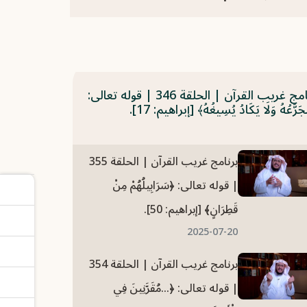
برنامج غريب القرآن | الحلقة 346 | قوله تعالى:
جَرَّعُهُ وَلَا يَكَادُ يُسِيغُهُ﴾ [إبراهيم: 17].
برنامج غريب القرآن | الحلقة 355
| قوله تعالى: ﴿سَرَابِيلُهُمْ مِنْ
قَطِرَانٍ﴾ [إبراهيم: 50].
2025-07-20
برنامج غريب القرآن | الحلقة 354
| قوله تعالى: ﴿...مُقَرَّنِينَ فِي