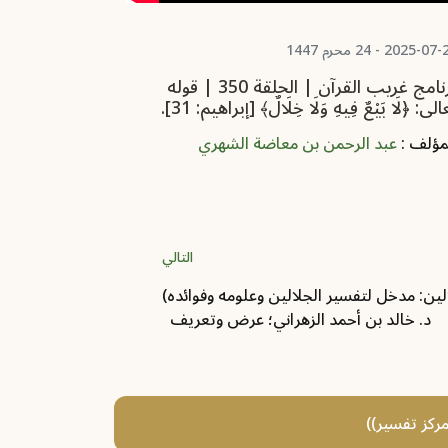
2025-0 - 24 محرم 1447
2025-07-20 - 24 محرم 1447
برنامج غريب القرآن | الحلقة 350 | قوله
لى: ﴿لَا بَيْعٌ فِيهِ وَلَا خِلَالٌ﴾ [إبراهيم: 31].
تعالى: ﴿وَأَحَلُّو
مؤلف :
عبد الرحمن بن معاضة الشهري
المؤلف :
عبد
التالي
لين: مدخل لتفسير الجلالين وعلومه وفوائده)‏
د. خالد بن أحمد الزهراني؛ عرض وتعريف ‎ ‎
مركز تفسير))