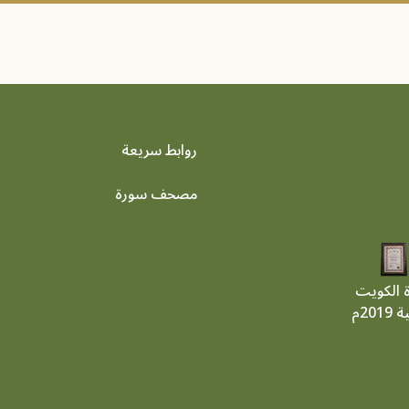
روابط سريعة
footer menu
مصحف سورة
ة الكويت
201م