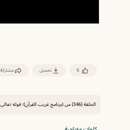
6
تحميل
مشاركة
الحلقة (346) من (برنامج غريب القرآن)؛ قوله تعالى: ﴿يَتَجَرَّعُهُ وَلَا يَكَادُ يُسِيغُهُ﴾ [إبراهيم: 17].
كلمات مفتاحية