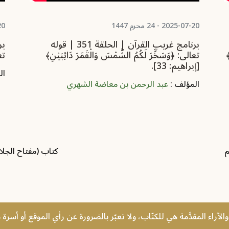
2025-07-20 - 24 محرم 1447
7-20
برنامج غريب القرآن | الحلقة 351 | قوله
﴾
تعالى: ﴿وَسَخَّرَ لَكُمُ الشَّمْسَ وَالْقَمَرَ دَائِبَيْنِ﴾
تعا
[إبراهيم: 33].
ال
المؤلف :
عبد الرحمن بن معاضة الشهري
م
كتاب ‏(مفتاح الجلا
الآراء المقدَّمة هي للكتّاب، ولا تعبّر بالضرورة عن رأي الموقع أو أسرة 