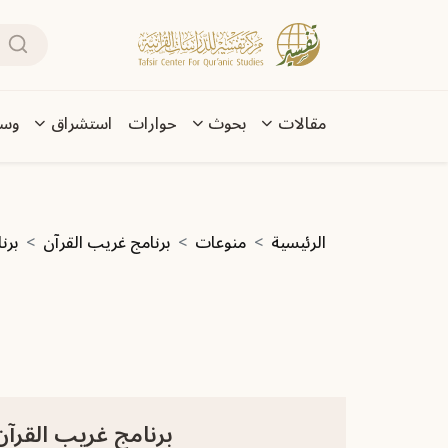
تجاوز إلى المحتوى الرئيسي
بحث
Main navigation
مقالات
بحوث
حوارات
استشراق
وسا
مسار التنقل
الرئيسية
منوعات
برنامج غريب القرآن
برنامج غري
برنامج غريب القرآن | الحلقة 346 | قوله تعالى: ﴿يَتَجَرَّعُهُ وَلَ