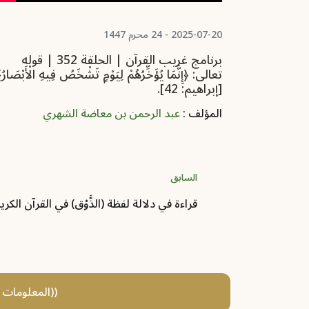
2025-07-20 - 24 محرم 1447
 القرآن | الحلقة 335 | قوله
برنامج غريب القرآن | الحلقة 352 | قوله
: 15].
تعالى: ﴿إِنَّمَا يُؤَخِّرُهُمْ لِيَوْمٍ ‌تَشْخَصُ ‌فِيهِ الْأَبْصَارُ
[إبراهيم: 42].
المؤلف :
عبد الرحمن بن معاضة الشهري
السابق
قراءة في دلالة لفظة (الذَّوْق) في القرآن الكري
((المعلومات و