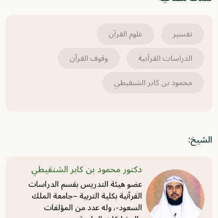
2025-07-20
برنامج غريب القرآن | الحلقة 351 | قوله تعالى:
تفسير
علوم القرآن
﴿وَسَخَّرَ لَكُمُ الشَّمْسَ وَالْقَمَرَ دَائِبَيْنِ﴾ [إبراهيم:
الدراسات القرآنية
وقوف القرآن
33].
محمود بن كابر الشنقيطي
2025-07-20
برنامج غريب القرآن | الحلقة 350 | قوله تعالى:
﴿لَا بَيْعٌ فِيهِ وَلَا خِلَالٌ﴾ [إبراهيم: 31].
الشيخ:
2025-07-20
دكتور محمود بن كابر الشنقيطي
عضو هيئة التدريس بقسم الدراسات
القرآنية بكلية التربية –جامعة الملك
السعود-، وله عدد من المؤلفات