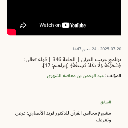
2025-07-20 - 24 محرم 1447
برنامج غريب القرآن | الحلقة 346 | قوله تعالى:
﴿يَتَجَرَّعُهُ وَلَا يَكَادُ يُسِيغُهُ﴾ [إبراهيم: 17].
المؤلف :
عبد الرحمن بن معاضة الشهري
السابق
مشروع مجالس القرآن للدكتور فريد الأنصاري: عرض
وتعريف