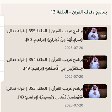
برنامج وقوف القرآن - الحلقة 13
برنامج غريب القرآن | الحلقة 355 | قوله تعالى:
﴿سَرَابِيلُهُمْ مِنْ قَطِرَانٍ﴾ [إبراهيم: 50].
2025-07-20
برنامج غريب القرآن | الحلقة 354 | قوله تعالى:
﴿...مُقَرَّنِينَ فِي الْأَصْفَادِ﴾ [إبراهيم: 49].
2025-07-20
برنامج غريب القرآن | الحلقة 353 | قوله تعالى:
﴿مُهْطِعِينَ مُقْنِعِي رُءُوسِهِمْ﴾ [إبراهيم: 43].
2025-07-20