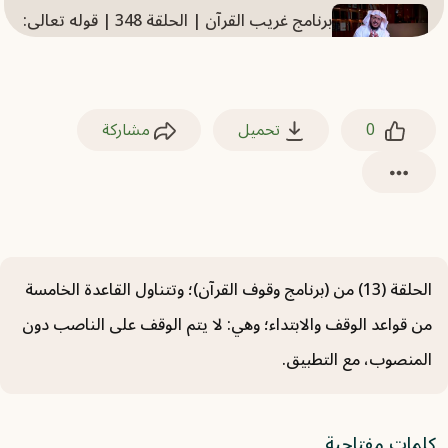
برنامج غريب القرآن | الحلقة 348 | قوله تعالى:
﴿اجْتُثَّتْ مِنْ فَوْقِ الأَرْضِ﴾ [إبراهيم: 26].
2025-07-20
0
تحميل
مشاركة
برنامج غريب القرآن | الحلقة 335 | قوله تعالى:
﴿وَظِلَالُهُمْ بِالْغُدُوِّ وَالْآصَالِ﴾ [الرعد: 15].
2025-07-20
برنامج غريب القرآن | الحلقة 346 | قوله تعالى:
﴿يَتَجَرَّعُهُ وَلَا يَكَادُ يُسِيغُهُ﴾ [إبراهيم: 17].
الحلقة (13) من (برنامج وقوف القرآن)؛ وتتناول القاعدة الخامسة
2025-07-20
من قواعد الوقف والابتداء؛ وهي: لا يتم الوقف على الناصب دون
المنصوب، مع التطبيق.
برنامج غريب القرآن | الحلقة 352 | قوله تعالى:
﴿إِنَّمَا يُؤَخِّرُهُمْ لِيَوْمٍ ‌تَشْخَصُ ‌فِيهِ الْأَبْصَارُ﴾ [إبراهيم:
42].
كلمات مفتاحية