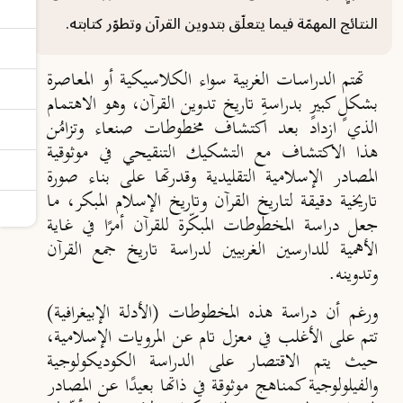
النتائج المهمّة فيما يتعلّق بتدوين القرآن وتطوّر كتابته.
تهتم الدراسات الغربية سواء الكلاسيكية أو المعاصرة
بشكلٍ كبيرٍ بدراسةِ تاريخ تدوين القرآن، وهو الاهتمام
الذي ازداد بعد اكتشاف مخطوطات صنعاء وتزامُن
هذا الاكتشاف مع التشكيك التنقيحي في موثوقية
المصادر الإسلامية التقليدية وقدرتها على بناء صورة
تاريخية دقيقة لتاريخ القرآن وتاريخ الإسلام المبكر، ما
جعل دراسة المخطوطات المبكّرة للقرآن أمرًا في غاية
الأهمية للدارسين الغربيين لدراسة تاريخ جمع القرآن
وتدوينه.
ورغم أن دراسة هذه المخطوطات (الأدلة الإبيغرافية)
تتم على الأغلب في معزل تام عن المرويات الإسلامية،
حيث يتم الاقتصار على الدراسة الكوديكولوجية
والفيلولوجية كمناهج موثوقة في ذاتها بعيدًا عن المصادر