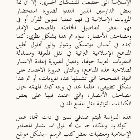
الإسلامية التي خضعت للتشكيك الجذري، إلا أنّ ثمة
بعض الدارِسين الذين التفتوا لضرورة استحضار
المرويات الإسلامية في فهم عملية تدوين القرآن أو في
فهم بعض التفاصيل الخاصّة بالمصحف الإمام
ومصاحف الأمصار، سواء تم هذا بشكل نظري، كما
نجده في أعمال موتسكي وشولر والتي تحاول تحليل
المناهج الإسلامية التراثية في نقل المعرفة ومساءلة
النظريات الغربية حولها، وتصل لضرورة إعادة الاعتبار
لصلاحية هذه المناهج، وبالتالي ضرورة الاعتماد على
النواة الصحيحة التي تشملها هذه المرويات، أو تم هذا
بشكل تطبيقي، مثلما نجد في ورقة كوك المهمّة حول
مصاحف الأمصار، والتي اعتمد فيها على بعض
الكتابات التراثية مثل المقنع للداني.
هذه الدراسة لهيثم صدقي تسير في ذات اتجاه عمل
كوك ونولدكه، حيث تحاول استثمار المصادر
الإسلامية ومعطيات بعض كتب الرسم -بشكل موسّع