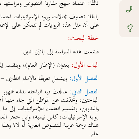
ثالثًا
: اعتماد منهج مقارنة النصوص ودراستها درا
رابعًا
: تصنيف مجالات ورود الإسرائيليات اعتمادًا
على أن مثل هذه الروايات لم تتمكن على الإط
خطة البحث:
قسّمت هذه الدراسة إلى بابَيْن اثنين:
الباب الأول:
بعنوان (الإطار العام)، وينقسم 
الفصل الأول:
ويشمل تعريفًا بالإمام الطبري -ر
الفصل الثاني:
عالجتْ فيه الباحثة بداية ظهو
الباحثين، وتحدّثت عن المواطن التي جاء منها أ
والتدوين، وتقسيم العلماء للإسرائيليات إلى 
رواية الإسرائيليات، كابن تيمية، وابن حجر الع
هناك ترجمة عربية للنصوص العبرية أم لا؟ وهذا
عام.