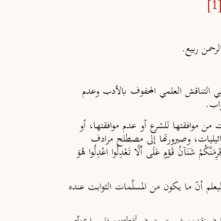
[1
رحمن ربيع.
التناقش العلمي المحفوف بالأدب وعدم
واب.
ت من موافقتها للشرع أو عدم موافقتها، أو
لإسرائيليات، وصيرورتها إلى مصطلح مرادف
ُ قَوْمٍ عَلَى أَلَّا تَعْدِلُوا اعْدِلُوا هُوَ
لم أنّ ما يكون من المسلَّمات الثوابت عنده