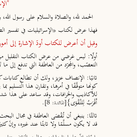
"الإ
الحمد لله، والصلاة والسلام على رسول الله، 
فهذا عرض لكتاب «الإسرائيليات في تفسير الطبري
وقبل أن أعرض للكتاب أودّ الإشارة إلى أمور
أولًا:
ليس غرضي من عرض الكتاب التقليل من ش
التعصّب، والمجرّد من العاطفة التي تدفع إلى ما ل
ثانيًا:
الإنصاف عزيز، ولك أن تطالع كتابات كثيرٍ
كونها متوقَّفًا في أمرها، وتقارن هذا التسليم بم
للأكاذيب والخرافات، وقد ساعد على هذا شدة البُغض لبني
أَقْرَبُ لِلتَّقْوَى}
.
[المائدة: 8]
ثالثًا:
ينبغي أن تُقْصَى العاطفة في مجال البحث 
قد لا يكون مسلَّمًا ولا ثابتًا عند غيره، وإنّ 