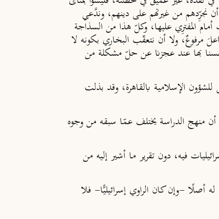
 في نقده، غير عميق في تخطئته، فليسوا بمنأى
 نجرِّدهم من غيرتهم على دينهم، وندَّعي
ت أمام المفترِي عليها، وكلّ هذا من السذاجة
لَ مرفوعٌ، ولا أن نتعقّب البخاري بكونه لا
نفسنا بها عند عجزنا عن حلّ مشكلة من
 للشؤون الإسلامية بالقاهرة، وقد بذلت
تْ أن منهج الدراسة يختلف عمّا سبقه من وجوه
ائيليات فيه، دون تقرير ما أشير إليه من
 له أصلًا -وإن كان الراوي إسرائيليًّا- فلا