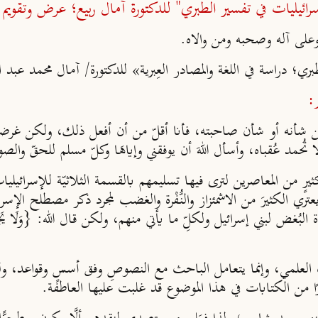
سرائيليات في تفسير الطبري" للدكتورة آمال ربيع؛ عرض وتقويم
]
وعلى آله وصحبه ومن والاه.
؛ دراسة في اللغة والمصادر العِبرية» للدكتورة/ آمال محمد عبد ال
:
أنه أو شأن صاحبته، فأنا أقلّ من أن أفعل ذلك، ولكن غرضي 
ا تُحمد عُقباه، وأسأل اللهَ أن يوفقني وإياهَا وكلّ مسلم للحقّ والص
 من المعاصرين لترى فيها تسليمهم بالقسمة الثلاثيّة للإسرائيليا
ا يعتري الكثيرَ من الاشمئزاز والنُّفْرة والغضب لمجرد ذكر مصطلح ا
 إسرائيل ولكلِّ ما يأتي منهم، ولكن قال الله: {وَلَا يَجْرِمَنَّكُمْ شَنَآن
العلمي، وإنما يتعامل الباحث مع النصوصِ وفق أسسٍ وقواعد، وليع
كثيرًا من الكتابات في هذا الموضوع قد غلبت عليها العاطفة.