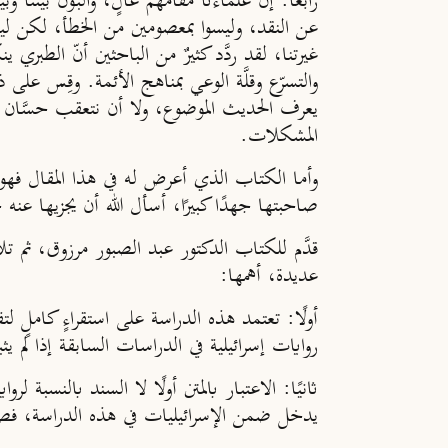
رابعًا:
إنّ علماءنا مقامهم عالٍ، والبَوْن بيننا 
عن النقد، وليسوا بمعصومين من الخطأ، لكن ليس 
غيرتنا، لقد ردَّد كثيرٌ من الباحثين أنّ الطبري
والتسرّع وقلَّة الوعي بمناهج الأئمة. وقِس عل
يعرف الحديث الموضوع، ولا أن نتعقب حسَّان 
المشكلات.
وأما الكتاب الذي أعرض له في هذا المقال فهو
صاحبتها جهدًا كبيرًا، أسأل الله أن يجزيها عنه خي
قدَّم للكتاب الدكتور عبد الصبور مرزوق، ثم تل
عديدة، أهمها:
أولًا
: تعتمد هذه الدراسة على استقراءٍ كاملٍ لتف
روايات إسرائيلية في الدراسات السابقة إذا لم ي
ثانيًا
: الاعتبار بالمتن أولًا لا السند بالنسبة لرو
يدخل ضمن الإسرائيليات في هذه الدراسة، فصحة