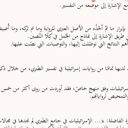
هم النتائج التي توصّلت إليها، والتوصيات التي نصّت عليها.
لديها تمامًا من روايات إسرائيلية في تفسير الطبري، من خلال ذك
سرائيليات وفق منهج خاصّ، فقد أوردت من روى أكثر من خمس روا
لتمحيص لرواياتهم.
ة الفاضلة: «... الإسرائيليات في جامع الطبري لم نجدها في مجالات