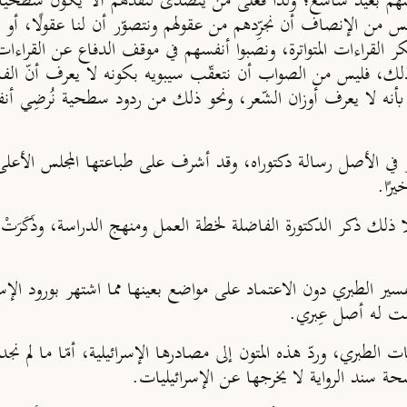
وبينهم بعيد شاسع؛ ولذا فعَلى من يتصدى لنقدهم ألَّا يكون سطحيًّا
من الإنصاف أن نجرِّدهم من عقولهم ونتصوّر أن لنا عقولًا، أو أن
 ينكر القراءات المتواترة، ونصبوا أنفسهم في موقف الدفاع عن القراءا
ى ذلك، فليس من الصواب أن نتعقّب سيبويه بكونه لا يعرف أنّ الفاع
بأنه لا يعرف أوزان الشّعر، ونحو ذلك من ردود سطحية نُرضِي أ
 في الأصل رسالة دكتوراه، وقد أشرف على طباعتها المجلس الأعلى
رًا.
ا ذلك ذكر الدكتورة الفاضلة لخطة العمل ومنهج الدراسة، وذَكَرَ
سير الطبري دون الاعتماد على مواضع بعينها مما اشتهر بورود الإسر
ثبت له أصل عِبري.
ايات الطبري، وردّ هذه المتون إلى مصادرها الإسرائيلية، أمّا ما لم نجد
 سند الرواية لا يخرجها عن الإسرائيليات.