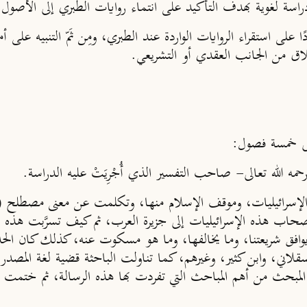
سة لغوية بهدف التأكيد على انتماء روايات الطبري إلى الأصول ال
 على استقراء الروايات الواردة عند الطبري، ومِن ثَمّ التنبيه على 
لاق من الجانب العقدي أو التشريعي.
إلى خمسة فصول:
حمه الله تعالى- صاحب التفسير الذي أُجْرِيَتْ عليه الدراسة.
ر الإسرائيليات، وموقف الإسلام منها، وتكلمت عن معنى مصطلح (
صحاب هذه الإسرائيليات إلى جزيرة العرب، ثم كيف تسرَّبت هذه الرو
ما يوافق شريعتنا، وما يخالفها، وما هو مسكوت عنه، كذلك كان ا
سقلاني، وابن كثير، وغيرهم، كما تناولت الباحثة قضية لغة المصدر
 المبحث من أهم المباحث التي تفردت بها هذه الرسالة، ثم ختمت ال