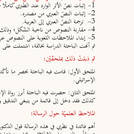
1- إثبات نصّ الأثر الوارد عند الطبري كاملًا مع الإشارة إلى موضعه من التفسير.
2- إثبات النصّ العبري من مصدره.
3- ترجمة النصّ العبري إلى العربية.
4- مقارنة النصوص من ناحية الشّكل؛ وذلك بإبراز ما تمَّ أَخْذُه من الأصل العبري للرواية وما تم تركه، وما أُضيف وما حُذف.
5- إبداء الملاحظات اللغوية على النصوص عن طريق الإشارة إلى نماذج من الجُمل في كِلَا النّصين.
ثم أنهت الباحثة الدراسة بخاتمة، اشتملت على أ
ثم ذيلتْ ذلك بملحقَيْن:
الملحق الأول:
قامت فيه الباحثة بحصر ما تأكّد 
الإسرائيلي.
الملحق الثاني:
حصرت فيه الباحثة أبرز رواة الإ
كذلك فقد دخل إلى قائمة من ينبغي التدقيق وا
الملاحظ العلميّة حول الرسالة:
أهم فائدة في نظري في هذه الرسالة قول الدكتور