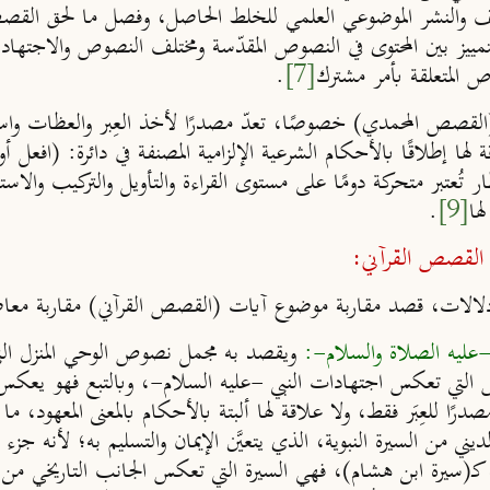
والنشر الموضوعي العلمي للخلط الحاصل، وفصل ما لحق القصص ا
مييز بين المحتوى في النصوص المقدّسة ومختلف النصوص والاجتهاد
ص المتعلقة بأمر مشترك
[7]
.
قصص المحمدي) خصوصًا، تعدّ مصدرًا لأخذ العِبر والعظات واستدر
ة لها إطلاقًا بالأحكام الشرعية الإلزامية المصنفة في دائرة: (افعل 
ر تُعتبر متحركة دومًا على مستوى القراءة والتأويل والتركيب والا
ها
[9]
.
ات القصص القرآني:
الات، قصد مقاربة موضوع آيات (القصص القرآني) مقاربة معاصر
ويقصد به مجمل نصوص الوحي المنزل الت
لتي تعكس اجتهادات النبي -عليه السلام-، وبالتبع فهو يعكس أول
درًا للعِبَر فقط، ولا علاقة لها ألبتة بالأحكام بالمعنى المعهود، 
ني من السيرة النبوية، الذي يتعيَّن الإيمان والتسليم به؛ لأنه جزء
بوية كـ(سيرة ابن هشام)، فهي السيرة التي تعكس الجانب التاريخي م