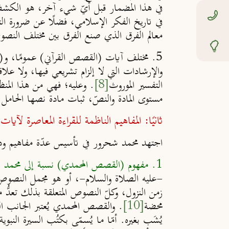
في هذا المضمار قبل أيّ شيء آخر، هو الكشف 
في تاريخ الفكر الإسلامي، فضلًا عن ضرورة الت
معالم الفرق الذي صنع الفرق بين مختلف النصو
5.
مختلف آيات (القصص القرآني) عمومًا، و(ال
والإرشادات التي لا إلزام تشريعي فيها، ولا علاق
التفسير الموروث
[8]
. وعليه؛ فهي من هذا المنظا
مستوى المادة والنصّ، ثبات مادة نصها الحامل ل
ثانيًا: المفاهيم الناظمة للقراءة المعاصرة لآي
اجتهد محمد شحرور في تأسيس عدّة مفاهيم ودل
1. مفهوم (القصص المحمدي) نسبة إلى محمد -عليه الصلاة والسلام-:
-عليه الصلاة والسلام-، أو هو مجمل النصوص ا
زمن النزول، وكلّ النصوص المتعلقة بذلك تعدُّ مص
محضة
[10]
. والقصص المحمدي يُعتبر الجانب الدي
يُشَب بغيره. أمّا ما يُسمّى بكتُب السيرة الن