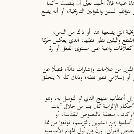
ً عليه؛ فإنّ الجهد تعيَّن أن ينصبَّ -كما
اظم السنن والقوانين التاريخية، أو أنه يضع
ية التي يضعها هذا أو ذاك من الناس،
 القطع واليقين نظير نصّها، الذي يعكس حركة
عة كعلاقات واعية على مستوى الفعل أو ردّ
حي المنزل من علامات وإشارات دالّة، فضلًا عن
ربي أو إسلامي نظير نصّه؛ وذلك كلّه لا يتحقق
 إلى أعطاب المنهج الذي تم التوسل به، وهو
حكام الإلزامية كان يتم من خلال آيات
اء كانت متعلقة بالنصوص المقدّسة، أو
سلموا زمن التدوين والترسيم، فوقعوا من ثمة
ص القرآني. وإنّ مِن أولى المهام الأساسية