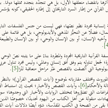
ا بانقضاء متعلقها الأول، بل هي تتجدّد بتجدد ممثلها دومًا. بناء
ني من إطار السرد التاريخاني إلى إطاره الحقيقي، كونه يؤسّس لنو
إنسانية مجردة نظير نصّها، فهي ليست من جنس الفلسفات التاريخ
تمال، فضلًا عن التحيُّز المذهبي والأيديولوجي، بل هي قائمة على
ان وأخيه الإنسان، أو بين الإنسان والوحي، أو بين الإنسان والطبي
.
ة القرآنية التاريخية المجردة والمطردة بناءً على ما يثبته نصّ الو
معاصرة؛ لجعل تناوله يتم وفق أفق إنساني وعالمي، وليس مجرد تناول ع
ولوجية التي أُلصقت بالقصص عَبْر مراحل متعاقبة تَتْرَا
[5]
.
 الموروث ومختلف مقارباته لموضوع (آيات القصص القرآني)؛ بالنظر
لة والأحكام
[6]
، وآيات القصص والأخبار؛ بحيث إن استنباط الأ
اغات التي تصَوَّروها بمختلف الروايات والأخبار التي وجدوها؛ سو
تهادات منقولة عن أهل الكتاب من اليهود تحديدًا، خصوصًا الذين أ
ا بقي من الصحة في الكتب المقدّسة، شوّه أيضًا دلالات آيات القص