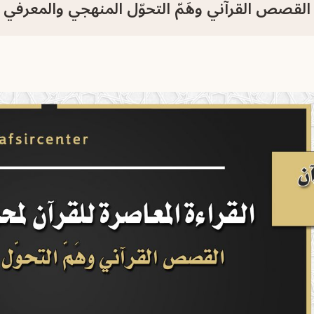
القصص القرآني وهَمّ التحوّل المنهجي والمعرفي