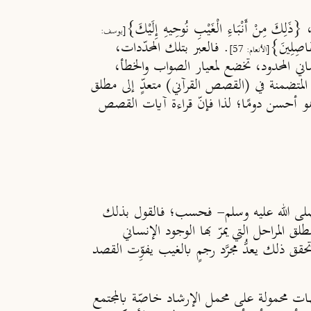
 {ذَلِكَ مِنْ أَنْبَاءِ الْغَيْبِ نُوحِيهِ إِلَيْكَ}
[يوسف:
فَاصِلِينَ}
. فالعبر بتلك المحدّدات،
[الأنعام: 57]
ني المحدود، تخضع لمعيار الصواب والخطأ،
المتضمنة في (القصص القرآني) متعدٍّ إلى مطلق
 هو أحسن دومًا؛ لذا فإنّ قراءة آيات القصص
-صلى الله عليه وسلم- فحسب؛ فالقول بذلك
ق المراحل التي يمرّ بها الوجود الإنساني
 ذلك يعدُّ مجرَّد رجمٍ بالغيب يفوِّت القصد
 محمولة على محمل الإرشاد خاصّة بالمجتمع