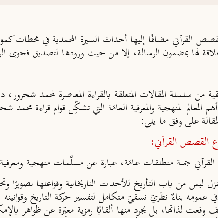
القرآني مضافًا إليها أحداث السيرة المحمدية في محطات كموق
 علاقة لها بمضمون الرسالة، إلا من حيث ورودها لتصديق فحوى الر
بيقية من سلسلة المقالات المتعلقة بالقراءة المعاصرة لمحمد شحرور،
 المعالم المنهجية والمعرفية العامّة التي تشكِّل قوام قراءة محمد 
مقالة على وفق ما يلي:
وضوع القصص القرآني:
رآني جملة منطلقات عامّة، عبارة عن مسلَّمات منهجية ومعرفية مع
 ليس من باب التأريخ للأحداث التاريخانية وفواعلها تصويرًا وتح
 عمومه بناءٌ نظريّ نسقيّ متكامل لتفسير حركة التاريخ وقوانينه ال
وقعت لذاتها، بل يجرد منها ألقابًا رمزية معبِّرة عن ظواهر بالإم