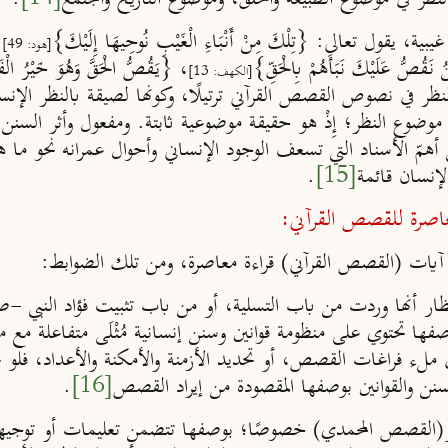
يقول تعالى: {تِلْكَ مِنْ أَنْبَاءِ الْغَيْبِ نُوحِيهَا إِلَيْكَ}
،
[هود: 49]
ُ عَلَيْكَ نَبَأَهُمْ بِالْحَقِّ}
، {يَقُصُّ الْحَقَّ وَهُوَ خَيْرُ الْ
[الكهف: 13]
ظر في نصوص القصص القرآني ترتيلًا، وكونها لصيقة بالنظر الإنسا
ة موضوع النظر؛ إِذْ هو حقيقة موضوعية ثابتة. ومفعول وأثر السنن 
 أهمّ الأسناد التي تسعف الوجود الإنساني وأحوال عمرانه نحو ما
لإنسان قائمة
[15]
.
المعاصرة للقصص القرآني:
آيات (القصص القرآني) قراءة معاصرة، ومن تلك الضوابط:
ظار أنها وردت من باب التسلية، أو من باب تثبيت فؤاد النبي 
وصفها تحتوي على منظومة قوانين وسنن إنسانية مُثْلَى متفاعلة مع مطل
لء فراغات القصص، أو تحديد الأزمنة والأمكنة والأعداد، فلو تحقق
لسنن والقوانين بوصفها المقصودة من إيراد القصص
[16]
.
و(القصص المحمدي) خصوصًا؛ بوصفها تتضمن تعليمات أو توجيهات