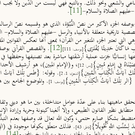
عي والشعبي ونحو ذلك. وبالتبع فهي ليست من الدّين ولا يجب الإيم
عليهم الصلاة والسلام-
[11]
.
وصفه الجزء الأكبر من نصّ النُّبُوّة، الذي هو وقسيمه نصّ الرسال
صية تاريخية متعلقة بالأنبياء والرسل -عليهم الصلاة والسلام- 
لتي تعتبر الجزء المتغير من القرآن؛ بمعنى أنها تعكس القوانين الم
ابِ مَا كَانَ حَدِيثًا يُفْتَرَى}
[12]
. والقصص القرآني بوصفه أح
[يوسف: 111]
سانيًّا جَرَت عملية أرشَفَتها مباشرة بعد تصنيفها وحفظها في (الإمام
صَيْنَاهُ فِي إِمَامٍ مُبِينٍ}
، و(الإمام المبين)، هو أرشيف الأحداث 
[يس: 12]
َاتُ الْكِتَابِ الْمُبِينِ}
. وقوله: {طس تِلْكَ آيَاتُ الْقُرْ
[الشعراء: 1، 2]
الر تِلْكَ آيَاتُ الْكِتَابِ الْمُبِينِ}
. والموضوع الجامع بي
[يوسف: 1]
تحقق ماهيتها بناء على عدّة عوامل متداخلة، بين ما هو ديني وثق
متطابق نظير القانون الطبيعي، وإلا ألغينا كينونة وحرية وإرادة الإ
ط بشكلٍ صارم حتمي، وكون الله تعالى قد وصفها بعدم التبدُّل والتحوّ
ِدَ لِسُنَّتِ اللَّهِ تَحْوِيلًا}
. فذلك متعلّق بكونها موجودة في (ال
[فاطر: 43]
نظر في موضوع الطبيعة والخلق، وموضوع التاريخ والمجتمع
[14]
.