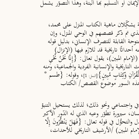
ان أو التسليم بها ألبتة، وهذا التصوّر يشمل
ة يشكِّلان ماهية الكتاب المنزل على محمد،
الذي تم ذكر قصصهم في الوحي المنزل، وإن
فتوحة القابلة للتصرف الإنساني، بدليل قوله
داثًا تاريخية قد تَلازَم فيها (الإنزال)
 المبين)، يقول تعالى: {إِنَّا نَحْنُ نُحْيِ
التاريخية والإنسانية الفردية والجماعية، ومنه
آنِ وَكِتَابٍ مُبِينٍ}
، وقوله: {طسم *
[النمل: 1]
ن هذه السور موضوع القصص/ الكتاب
افي واجتماعي ونحو ذلك؛ لذلك يستحيل التنبؤ
نسان، سيرورة تطوّر وعيه الذي له الدّور الأكبر
ُل في قوله تعالى: {فَهَلْ يَنْظُرُونَ إِلَّا
إمام المبين) /الأرشيف التاريخي للأحداث،