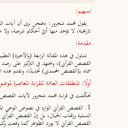
تسهيم:
يقول محمد شحرور: «فنحن نرى أن آيات القصص 
تاريخية، لا تؤخذ منها أيّ أحكام شرعية، ولا
مقدمة:
نتناول في هذه المقالة الرابعة (والأخيرة) التط
القصص القرآني)، ونجتهد في التركيز على رصد أهم
سماه بـ(القصص المحمدي) تحديدًا، ونقدم هذه ال
أولًا: المنطلقات العامّة للقراءة المعاصرة لم
تحكّمَت في قراءة محمد شحرور لآيات القصص الق
1.
القصص القرآني الوارد في نصوص الوحي المنزل
التسلية وإلهاب الخيال، بل إنّ القصص القرآني في
القصص القرآني لا يورد الظواهر كما وقعت وكيف 