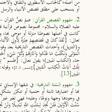
من أصله؛ كالجانب الأسطوري والثقافي والاجتما
أو ينسحب على مطلق قصص الأنبياء والرسل -
2. مفهوم القصص القرآني:
ضمّ نصُّ القرآن -ب
عليه الصلاة والسلام- مجموعةَ نصوص قرآنية قص
كانت في أصلها نصوصًا منزلة أو موحى بها، وهي ا
تعالى: {لَقَدْ كَانَ فِي قَصَصِهِمْ عِبْرَةٌ لِأُولِي الْأَلْبَ
و(التنزيل)، وأحداث القصص التاريخية بعد وقوعها إن
الْمَوْتَى وَنَكْتُبُ مَا قَدَّمُوا وَآثَارَهُمْ وَكُلَّ شَيْءٍ أَحْ
جاء (الكتاب المبين)؛ يقول تعالى: {طسم * تِلْكَ آي
تِلْكَ آيَاتُ الْكِتَابِ الْمُبِينِ}
، وقوله: {
[القصص: 1، 2]
المبين
[13]
.
3. مفهوم السّنة التاريخية:
في شقها الإنساني ت
بها أو اعتبارها ثابتة أو حتمية أو تتكرّر بشكلٍ 
في وجودها وجهة ونوعًا، وعليه؛ فهي تغير غير منضب
سُنَّتَ الْأَوَّلِينَ فَلَنْ تَجِدَ لِسُنَّتِ اللَّهِ تَبْدِيلًا وَلَنْ تَج
ومن هذا المنظور لا يمكن أن نطابق بين منهج ال