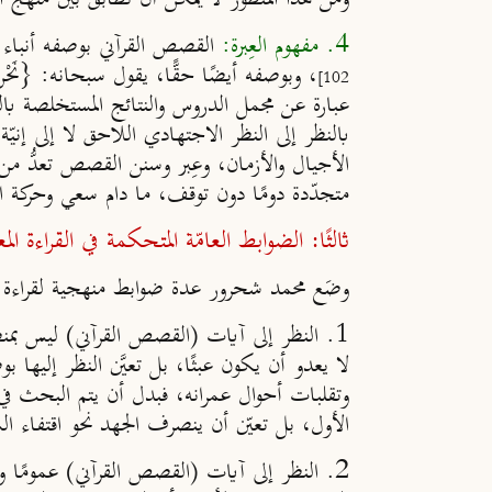
4. مفهوم العِبرة:
القصص القرآني بوصفه أنباء غيبية، 
، وبوصفه أيضًا حقًّا، يقول سبحانه: {نَحْنُ نَقُصّ
102]
عبارة عن مجمل الدروس والنتائج المستخلصة بالن
بالنظر إلى النظر الاجتهادي اللاحق لا إلى إنيّ
الأجيال والأزمان، وعِبر وسنن القصص تعدُّ من
متجدّدة دومًا دون توقف، ما دام سعي وحركة ا
ثالثًا: الضوابط العامّة المتحكمة في القراءة 
وضَع محمد شحرور عدة ضوابط منهجية لقراءة 
1.
النظر إلى آيات (القصص القرآني) ليس بمن
لا يعدو أن يكون عبثًا، بل تعيَّن النظر إليها ب
وتقلبات أحوال عمرانه، فبدل أن يتم البحث في م
الأول، بل تعيّن أن ينصرف الجهد نحو اقتفاء ا
2.
النظر إلى آيات (القصص القرآني) عمومًا 