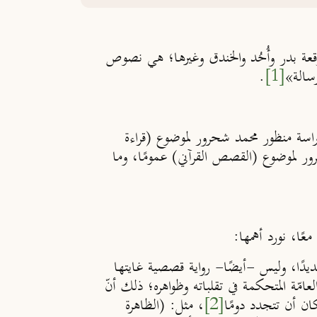
عة بدر وأُحُد والخندق وغيرها؛ هي نصوص
سالة»
[1]
.
 دراسة منظور محمد شحرور لموضوع (قراءة
شحرور لموضوع (القصص القرآني) عمومًا، وما
ًا، نورد أهمها:
ديدًا، وليس -أيضًا- رواية قصصية غايتها
عامّة المتحكمة في تقلباته وظواهره؛ ذلك أنّ
كان أن تتجدد دومًا
[2]
، مثل: (الظاهرة