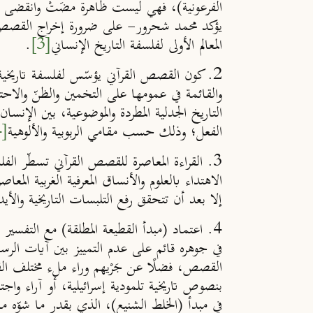
الفرعونية)، فهي ليست ظاهرة مضَتْ وانقضى أثره
يؤكد محمد شحرور- على ضرورة إخراج القصص القرآ
المعالم الأولى لفلسفة التاريخ الإنساني
[3]
.
2.
كون القصص القرآني يؤسّس لفلسفة تاريخية 
والقائمة في عمومها على التخمين والظنّ والاح
التاريخ الجدلية المطردة والموضوعية، بين الإنس
الفعل؛ وذلك حسب مقامي الربوبية والألوهية
[4]
3.
القراءة المعاصرة للقصص القرآني تسطّر الفلسف
الاهتداء بالعلوم والأنساق المعرفية الغربية ال
إلا بعد أن تتحقق رفع التلبسات التاريخية والأيدي
4.
اعتماد (مبدأ القطيعة المطلقة) مع التفسير
في جوهره قائم على عدم التمييز بين آيات الرسا
القصص، فضلًا عن جَرْيهم وراء ملء مختلف الفر
بنصوص تاريخية تلمودية إسرائيلية، أو آراء واج
في مبدأ (الخلط الشنيع)، الذي بقدر ما شوّه م