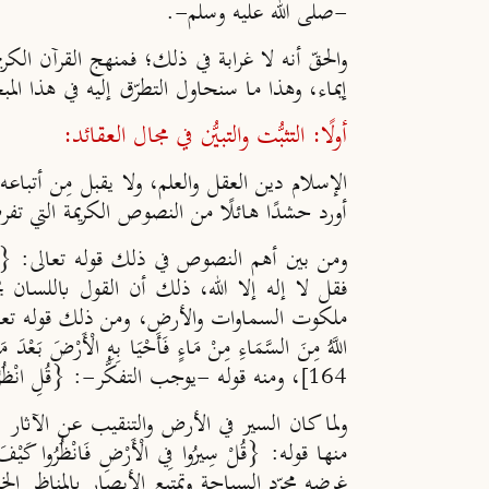
-صلى الله عليه وسلم-.
والحقّ أنه لا غرابة في ذلك؛ فمنهج القرآن الكر
إيماء، وهذا ما سنحاول التطرّق إليه في هذا المبح
أولًا: التثبُّت والتبيُّن في مجال العقائد:
الإسلام دين العقل والعلم، ولا يقبل مِن أتباع
أورد حشدًا هائلًا من النصوص الكريمة التي تفر
ومن بين أهم النصوص في ذلك قوله تعالى: {فَاعْلَمْ أَنَّهُ لَا إِلَه
فقل لا إله إلا الله، ذلك أن القول باللسان يح
ملكوت السماوات والأرض، ومن ذلك قوله تعالى: {إِنَّ فِي خَلْقِ
اللَّهُ مِنَ السَّمَاءِ مِنْ مَاءٍ فَأَحْيَا بِهِ الْأَرْضَ بَعْدَ م
، ومنه قوله -يوجب التفكُّر-: {قُلِ انْظُرُوا مَاذَا 
164]
ولما كان السير في الأرض والتنقيب عن الآثار ا
منها قوله: {قُلْ سِيرُوا فِي الْأَرْضِ فَانْظُرُوا كَيْفَ بَدَأَ ا
غرضه مجرّد السياحة وتمتيع الأبصار بالمناظر الخ