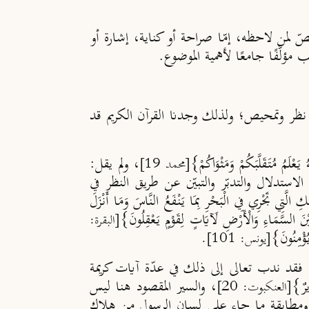
نصّ لمن لاحظه، إمّا صراحة أو كناية، إشارة أو
مؤلَّفًا جامعًا لأهمية الموضوع.
ون نظر وتمحيص؛ ولذلك وجدنا القرآن الكريم قد
لَمُ مُتَقَلَّبَكُمْ وَمَثْوَاكُمْ}
، ولم يقل:
[محمد 19]
لاستدلال والتدبّر والتبيّن عن طريق النظر في
َجْرِي فِي الْبَحْرِ بِمَا يَنْفَعُ النَّاسَ وَمَا أَنْزَلَ
يْنَ السَّمَاءِ وَالْأَرْضِ لَآيَاتٍ لِقَوْمٍ يَعْقِلُونَ}
[البقرة:
ؤْمِنُونَ}
[يونس: 101].
ز، فقد ندب تعالى إلى ذلك في عدّة آيات كريمة
ِيرٌ}
، والسير المقصود هنا ليس
[العنكبوت: 20]
بيّن ومطابقة ما جاء على لسان الرسولِ مِن هلاك