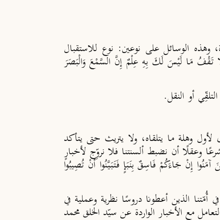
آخرة، وهذه الوسائل على نوعين: نوع للاستقبال
َيْسَ لَكَ بِهِ عِلْمٌ إِنَّ السَّمْعَ وَالْبَصَرَ
تلقِّي أو النقل.
ق لأول وهلة ما يتلقاه، ولا يتريث حتى يتأكد
ا وعقلًا أن نضبط ألسنتنا فلا نروِّج لأخبارٍ
َكُمْ فَاسِقٌ بِنَبَإٍ فَتَبَيَّنُوا أَنْ تُصِيبُوا
 أُمّتنا الذين أعطونا دروسًا نظرية وعملية في
التعامل مع الأخبار الواردة عن سيّد الخلق محمد