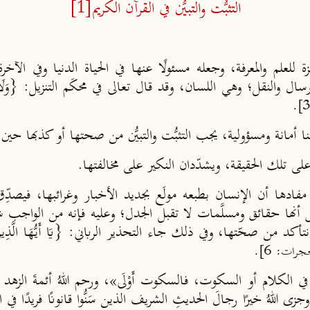
التثبُّت والتبيُّن في القرآن الكريم
[1]
ة للعلم والمعرفة، وجعله مسئولًا عنها في الحياة الدنيا وفي ال
النقل؛ وهي اللسان، وقد قال تعالى في محكَم التنزيل: {وَلَا تَقْفُ مَا ل
تنا أمانة ومسؤولية، يجب التثبُّت والتبيُّن من صحتها أو كذبها حين ال
ّدان على تلك الحقيقة، ويشدّدان النكير على مخالفتها.
 مفادها أن الإنسان بطبعه مولَع بجديد الأخبار وغرائبها، فيصدِّ
نها حقائق ومسلَّمات لا تقبل الجدل؛ وعليه فإنه من الواجب شرعً
ها، وفي ذلك جاء التحذير الرباني: {يَا أَيُّهَا الَّذِينَ آمَنُوا إِنْ جَاء
جرات: 6].
الكلام أو السكوت، فالسكوت أَوْلَى»، ورحم اللهُ أئمةَ الزهد في
لهُ خيرًا رجالَ الحديثِ الشريف الذين سَنُّوا قانونًا فريدًا في 