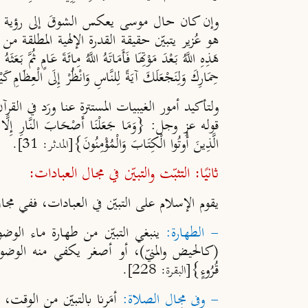
وإن كان حال موسى يعكس الشوقَ إلى رؤية المحب
هو عُزير يتبيّن حقيقة القدرة الإلهية المطلقة من خلال ع
هَذِهِ اللَّهُ بَعْدَ مَوْتِهَا فَأَمَاتَهُ اللَّهُ مِائَةَ عَامٍ ثُمَّ ب
حِمَارِكَ وَلِنَجْعَلَكَ آيَةً لِلنَّاسِ وَانْظُرْ إِلَى الْعِظَامِ كَي
ولتأكيد أمور الغيبيات المستترة عنا ورَد في ا
قوله عز وجل: {وَمَا جَعَلْنَا أَصْحَابَ النَّارِ إِلَّا مَلَائِكَةً 
الَّذِينَ أُوتُوا الْكِتَابَ وَالْمُؤْمِنُونَ}
[المدثر: 31].
ثانيًا: التثبّت والتبيّن في مجال العبادات:
يقوم الإسلام على التبيّن في العبادات، ففي مجا
- الطهارة:
ينبغي التبيّن من طهارة ماء الوضو
(كالحيض والمنيّ)، أو أصغر يكفي منه الوضوء (كالم
قُرُوءٍ}
[البقرة: 228].
- وفى مجال الصلاة
:
أمَرنا بالتبيّن من الوقت، ف