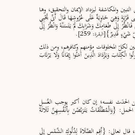
بين والمكاشفة ليزداد الإيمان والتحقيق، وها
َهِيَ خَاوِيَةٌ عَلَى عُرُوشِهَا قَالَ أَنَّى يُحْيِي
ٍ فَانْظُرْ إِلَى طَعَامِكَ وَشَرَابِكَ لَمْ يَتَسَنَّهْ وَانْظُرْ إِلَى
كُلِّ شَيْءٍ قَدِيرٌ}
[البقرة: 259].
يقين لكلّ المخلوقات مؤمنهم وكافرهم، ومن ذلك
 الْكِتَابَ وَيَزْدَادَ الَّذِينَ آمَنُوا إِيمَانًا وَلَا يَرْتَابَ
ّن من الحدَث نفسه؛ إن كان أكبر يوجب الغُسل
َقَاتُ يَتَرَبَّصْنَ بِأَنْفُسِهِنَّ ثَلَاثَةَ
لى: {أَقِمِ الصَّلَاةَ لِدُلُوكِ الشَّمْسِ إِلَى