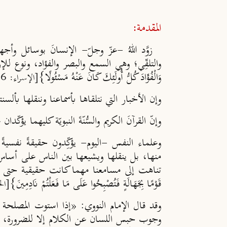
المقدمة:
زوَّد اللهُ -عزّ وجلّ- الإنسانَ بوسائل وأجهز
والتلقِّي؛ وهي السمع والبصر والفؤاد، ونوع للإرسال و
وَالْفُؤَادَ كُلُّ أُولَئِكَ كَانَ عَنْهُ مَسْئُولًا}
[الإسراء: 36].
وإن الأخبار التي نتلقاها بأسماعنا وننقلها بألسن
وإنّ القرآنَ الكريم والسُّنّةَ النبويّة كليهما يؤك
وعلماء النفس -اليوم- يؤكِّدون حقيقةً نفسيةً
منها، بل ينقلها ويشيعها بين الناس على أساس أ
تناهت إلى مسامعنا مهما كانت حقيقية حتى نتأكد من صحّت
قَوْمًا بِجَهَالَةٍ فَتُصْبِحُوا عَلَى مَا فَعَلْتُمْ نَادِمِينَ}
[الح
وقد قال الإمام النووي: «إذا استوت المصلحة في 
وجوب حبس اللسان عن الكلام إلا للضرورة، وجزى ال