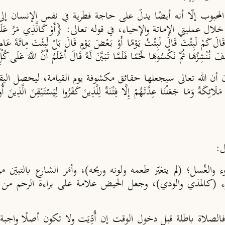
وب إلّا أنه أيضًا يدلّ على حاجة فطرية في نفس الإنسان إلى الت
مليتي الإماتة والإحياء، في قوله تعالى: {أَوْ كَالَّذِي مَرَّ عَلَى قَرْيَةٍ و
َعَثَهُ قَالَ كَمْ لَبِثْتَ قَالَ لَبِثْتُ يَوْمًا أَوْ بَعْضَ يَوْمٍ قَالَ بَلْ لَبِثْتَ مِائَةَ عَام
ْفَ نُنْشِزُهَا ثُمَّ نَكْسُوهَا لَحْمًا فَلَمَّا تَبَيَّنَ لَهُ قَالَ أَعْلَمُ أَنَّ اللَّهَ عَلَى 
لقرآن أن الله تعالى سيجعلها حقائق مكشوفة يوم القيامة، ليحصل ال
وَمَا جَعَلْنَا عِدَّتَهُمْ إِلَّا فِتْنَةً لِلَّذِينَ كَفَرُوا لِيَسْتَيْقِنَ الَّذِينَ أُوتُوا
ل:
ء والغُسل؛ (لم يتغيّر طعمه ولونه وريحه)، وأمَر الشارع بالتبي
ذي والودي)، وجعل الحيض علامة على براءة الرحم من الحمل: {وَالْمُطَلّ
الصلاة باطلة قبل دخول الوقت إن أُدِّيَت ولا تكون أصلًا واجبة، قال تعا