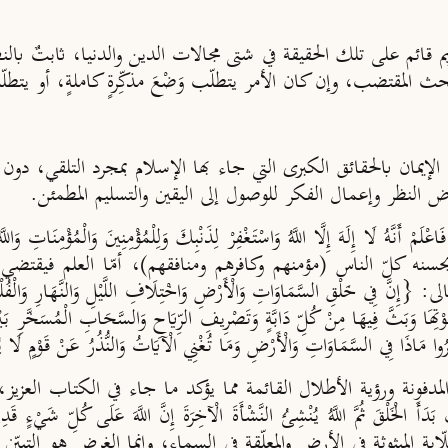
يم قائم على تلك الحقيقة في شتى مجالات الدين والدنيا، ثابتٌ بال
ث المقتضب، وإن كان الأمر يتطلّب وَضْعَ مذكِّرةٍ كاملةٍ، أو يتطلّب 
ه الإيمان بالحقائق الكبرى التي جاء بها الإسلام بمجرد التلقي، د
ض النظر وإعمال الفكر للوصول إلى اليقين والتسليم المطمئن.
َ إِلَّا اللَّهُ وَاسْتَغْفِرْ لِذَنْبِكَ وَلِلْمُؤْمِنِينَ وَالْمُؤْمِنَاتِ وَاللَّهُ يَعْ
سنه كلّ الناس (مؤمنهم وكافرهم ومنافقهم)، أمّا العلم فيقتضي ا
 السَّمَاوَاتِ وَالْأَرْضِ وَاخْتِلَافِ اللَّيْلِ وَالنَّهَارِ وَالْفُلْكِ الَّتِي ت
َوْتِهَا وَبَثَّ فِيهَا مِنْ كُلِّ دَابَّةٍ وَتَصْرِيفِ الرِّيَاحِ وَالسَّحَابِ الْمُسَخَّرِ بَ
فِي السَّمَاوَاتِ وَالْأَرْضِ وَمَا تُغْنِي الْآيَاتُ وَالنُّذُرُ عَنْ قَوْمٍ لَا يُ
لمدفونة ورؤية الأطلال القائمة مما يؤكد ما جاء في الكتاب العزي
لْخَلْقَ ثُمَّ اللَّهُ يُنْشِئُ النَّشْأَةَ الْآخِرَةَ إِنَّ اللَّهَ عَلَى كُلِّ شَيْءٍ قَد
لّابة المبثوثة في الأرض والمعلّقة في السماء، وإنما الغرض هو الت