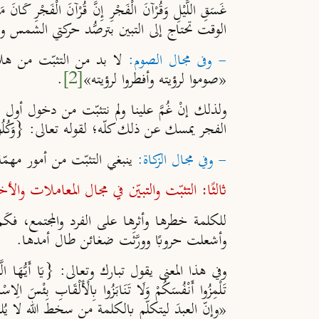
غَسَقِ اللَّيْلِ وَقُرْآنَ الْفَجْرِ إِنَّ قُرْآنَ الْفَجْرِ كَانَ 
الوقت تحتاج إلى التبين بترصُّد حركتي الشمس وا
- وفى مجال الصوم:
لا بد من التثبّت من هلال ر
«صوموا لرؤيته وأفطروا لرؤيته»
[2]
.
ولذلك إنْ غُمَّ علينا ولم نتثبّت من دخول أول
الفجر يمسك عن ذلك كلّه؛ لقوله تعالى: {وَكُلُوا وَاشْرَبُوا ح
- وفي مجال الزكاة:
ينبغي التثبّت من أمور مهمّ
ثالثًا: التثبّت والتبيّن في مجال المعاملات والأ
للكلمة خطرها وأثرها على الفرد والمجتمع، 
وأشعلت حروبًا وورَّثَت ضغائن طال أمدها.
وفي هذا المعنى يقول تبارك وتعالى: {يَا أَيُّهَا الَّذِينَ آمَ
تَلْمِزُوا أَنْفُسَكُمْ وَلَا تَنَابَزُوا بِالْأَلْقَابِ بِئْسَ الِا
«وإنّ العبدَ ليتكلّم بالكلمة من سخط الله لا يُل