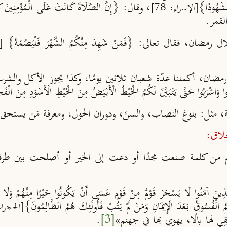
مَشْهُودًا}
، وقال: {إِنَّ الصَّلَاةَ كَانَتْ عَلَى الْمُؤْمِنِينَ كِت
[الإسراء: 78]
لقمر.
مضان، فقال تعالى: {فَمَنْ شَهِدَ مِنْكُمُ الشَّهْرَ فَلْيَصُمْهُ}
[ا
 رمضان، أكملنا عدّة شعبان ثلاثين يومًا، وكذا يجوز الأكل والشر
َتَّى يَتَبَيَّنَ لَكُمُ الْخَيْطُ الْأَبْيَضُ مِنَ الْخَيْطِ الْأَسْوَدِ مِنَ الْفَ
ة، مثل: بلوغ النصاب، والسنّ، ودوران الحول، ومعرفة مَن يستحق ال
خلاق
:
فكَم من كلمة صنعت مجدًا أو دعت إلى الخير أو أصلحت بين طرف
نُوا لَا يَسْخَرْ قَوْمٌ مِنْ قَوْمٍ عَسَى أَنْ يَكُونُوا خَيْرًا مِنْهُمْ وَلَا نِس
سْمُ الْفُسُوقُ بَعْدَ الْإِيمَانِ وَمَنْ لَمْ يَتُبْ فَأُولَئِكَ هُمُ الظَّالِمُونَ}
[الحجرات:
قِي لها بالًا، يهوي بها في جهنم»
[3]
.