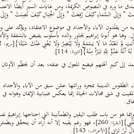
صدق ما ورد في النصوص الكريمة، ومن غايات السير أيضًا الاعتبا
ِقَتْ * وَإِلَى السَّمَاءِ كَيْفَ رُفِعَتْ * وَإِلَى الْجِبَالِ كَيْفَ نُصِبَتْ * وَإ
ه من يقلّدون الآباء والأجداد في موضوع الاعتقاد، ويؤكّد عل
ول. وها هو أبونا إبراهيم يحاور والده بأسلوب يفيض بالشفقة وال
تَعْبُدُ مَا لَا يَسْمَعُ وَلَا يُبْصِرُ وَلَا يُغْنِي عَنْكَ شَيْئًا}
[مريم: 42]
ُ عَدُوٌّ لِلَّهِ تَبَرَّأَ مِنْهُ}
[التوبة: 114].
مد إلى كبيرِ آلهتهم فيضع المعول في عنقه، بعد أن يحطّم الأوثان
ء الطقوس الدينية بمجرد وراثتها عمّن سبق من الآباء والأجداد 
ام المقيت في شتى مجالات الحياة إنما يعكس ضبابية الإيمان وهوان
آفاق.
 هو من باب طلب اليقين والطمأنينة التي احتاجها إبراهيمُ نفسُه، حي
َلْبِي}
، فهو رغم يقينه إلا أنه أراد أن يتحقّق ويط
[
البقرة: 260]
َ لَنْ تَرَانِي}
[الأعراف: 143].