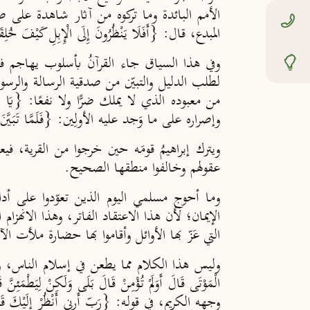
الأمم البائدة وما تركوه من آثار شاهدة على 
المبدع، قال: {أَفَلَا يَنْظُرُونَ إِلَى الْإِبِلِ كَيْفَ خُل
وفي هذا السياق جاء القرآنُ بأسلوب يهاجم في
لطلب الدليل والتبيّن من صدقية الرسالة والرس
من معبوده الذي لا يملك ضرًّا ولا نفعًا: {يَا أَبَتِ لِمَ 
وإصراره على ما وَجد عليه الأولِين: {فَلَمَّا تَبَيَّنَ لَهُ أَنَّه
ويترك إبراهيمُ قومَه حين خرجوا من القرية، فيع
عقولهم وخالفوا منطقها الصحيح.
وما أحوج مسلمي اليوم الذين تعوّدوا على أدا
الإيمان؛ لأن هذا الاعتقاد الفاتر، وهذا الانهز
التي عَزّ بها الأوائل وأقاموا بها حضارة ملأت ال
وليس هذا الكلام مما يطعن في إسلام الناس، وإنما
الْمَوْتَى قَالَ أَوَلَمْ تُؤْمِنْ قَالَ بَلَى وَلَكِنْ لِيَطْمَئِنَّ ق
وجهه الكريم، في قوله: {رَبِّ أَرِنِي أَنْظُرْ إِلَيْكَ قَال