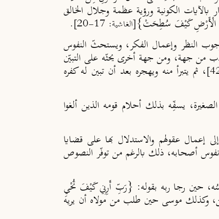
ر بالآيات الكونية ورؤية عظمة وجلال الخالق
ِلَى الْأَرْضِ كَيْفَ سُطِحَتْ}
[الغاشية: 17-20].
ى وجوب النظر وإعمال الفكر، ويستحثّ النفوس
أدب من جهة، ومن جهة أخرى يحثّه على التبيّن
، ثم يتبرأ منه ويهجره بعد أن تبين له كفره
 الصغيرة، يسفِّه بذلك أحلام قومه الذين ألغوا
إلى إعمال عقولهم والاستدلال بها على قضايا
ه في نفوس أصحابه، ذلك بالرغم من توفّر النصوص
ن رجا ربه بقوله: {رَبِّ أَرِنِي كَيْفَ تُحْيِ
مئن، وكذلك موسى حين طلب من مولاه أن يريه