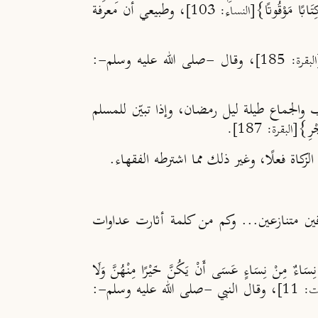
َابًا مَوْقُوتًا}
، وطبيعي أن معرفة
[النساء: 103]
، وقال -صلى الله عليه وسلم-:
لبقرة: 185]
ب والجماع طيلة ليل رمضان، وإذا تبيّن للمسلم
جْرِ}
[البقرة: 187].
زكاة فعلًا، وغير ذلك مما اشترطه الفقهاء.
ين متنازعين... وكم من كلمة أثارت عداوات
َاءٌ مِنْ نِسَاءٍ عَسَى أَنْ يَكُنَّ خَيْرًا مِنْهُنَّ وَلَا
، وقال النبي -صلى الله عليه وسلم-:
 11]