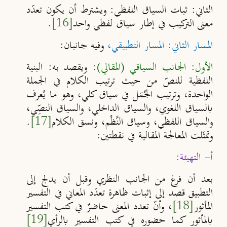
الثاني:
ثبات السياق اللفظي: ويشترط أن يكون تعدّد
معنى التركيب في إطار سياق لفظي واحد
[16]
.
المسار الثاني: المسار التطبيقي،
وفيه جانبان:
الأول: الجانب السياقي (المقالي):
ويقصد به: البنية
اللفظية للنصّ من حيث ترتيب الكلام في الجملة
الواحدة، وترتيب الجُمَل في سياق كلي، وهو ما يُعرف
بالسياق اللغوي، والسياق الداخلي، والسياق النصِّي،
والسياق اللفظي، وسياق النَّظْم، ونسق الكلام
[17]
.
وتمثّلت المعالجة المقالية في نقطتين:
أ- التهيئة:
بعد أن فرغ من الجانب النظري وقبل أن يدلج إلى
التطبيق قصد إلى إثبات ظاهرة تعدّد المعاني في التفسير
المأثور
[18]
، وأنّ تعدد المعنى حاضرٌ في كتب التفسير
بالمأثور كما حضوره في كتب التفسير بالرأي
[19]