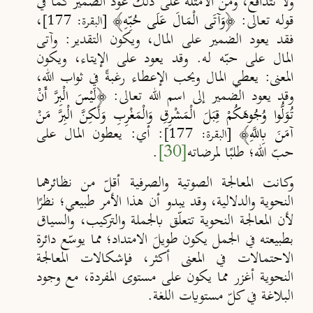
ولا تتدافع، ومن الأمثلة على ذلك عود الضمير كما في
قوله تعالى: ﴿
وَآتَى الْمَالَ عَلَى حُبِّهِ
﴾
،
[البقرة: 177
]
فقد يعود الضمير على المال، ويكون التقدير: وآتى
المال على حبّه له. وقد يعود على الإيتاء، ويكون
المعنى: يعطي المال ويحب الإعطاء رغبةً في ثواب الله،
وقد يعود الضمير إلى اسم الله تعالى: ﴿
لَيْسَ الْبِرَّ أَنْ
تُوَلُّوا وُجُوهَكُمْ قِبَلَ الْمَشْرِقِ وَالْمَغْرِبِ وَلَكِنَّ الْبِرَّ مَنْ
آمَنَ بِاللَّهِ
﴾
: أي: يعطون المال على
[البقرة: 177
]
حبّ الله؛ طلبًا لمرضاته
[30]
.
وكانت المعالجة الصوتية والصرفية أقلّ من نظائرهما
النحوية والدلالية، وقد يبدو أن هذا الأمر طبيعي؛ نظرًا
لأن المعالجة النحوية تتعلّق بالجملة والتركيب، والسياق
بطبيعته في الجمل يكون طويلَ الامتداد؛ مما يوسّع دائرة
الاحتمالات في المعنى أكثر، فإشكالات المعالجة
النحوية أغزر مما يكون على مستوى المفردة، مع وجود
البلاغة في كلّ مستويات اللغة.