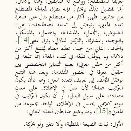
تعريفًا للمصطلح، ووضعَ له ضابطين، وهذا بإجمال.
أمّا تفصيل ذلك بإيجاز، فإنه تطرّق لمعالجة المصطلح
من جانبين: ظهور أكثر من مصطلح يدل على ظاهرة
تعدد المعنى، وتوصّل إلى تسعة مصطلحات، هي:
الغموض، والمجمل، والمتشابه، والمحتمل، والمشكل،
والتوجيه، والمشترك، والتركيز الدلالي، وثراء المعنى
[14]
.
والجانب الثاني من حيث تعدّد معناه لِيَسَعَ أكثرَ من
دلالة، ولم يتوقّف تتبُّعُه في كتب اللغة، إنما تتبَّعَه في
أكثر من حقل معرفي؛ لعدم التمايز التخصصي بين
حقول المعرفة في العصور المتقدمة، وبعد هذا التتبع
توصّل المؤلّف إلى تعريف لتعدد المعنى، وهو «
أن يكون
التركيب صالحًا لأن يدلّ في الإطلاق على معانٍ
متعددة، على سبيل البدل، أو أن يكون التركيب في
موقع كلامي يحتمل في الإطلاق الواحد مجموعة من
المعاني
»
[15]
، وقد وضع ضابطين لتعدّد المعاني:
الأول:
ثبات الصيغة اللفظية، وألا تتغير ولو بحركة.