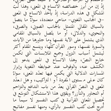
إِذْ إن من أبرز خصائصه الاتساع في المعنى، وهذا لُبّ
المشكل في هذه الدراسة، إِذْ يأخذ الاتساع في المعنى
-في الجانب اللغوي- مناحي متعددة، سواءٌ ما يتصل
بالسياق المقالي المتمثل بالجانب الصوتي، والصرفي،
والنحوي، والدلالي، أو ما يتّصل بالسياق المقامي
الذي يشتمل على الآية نفسها وما جاورها من الآيات
والسورة نفسها، وسور القرآن كلّها، ويتسع المقام أكثر
ليشمل أسباب النزول وجميع الملابسات التي تكمن
خارج النصّ، وهذا الاتساع في المعنى يدعو إلى
الكشف عنه، والوقوف عند ضوابطه اللغوية وإبراز
المسارات الدلالية التي يكمن فيها تعدّد المعنى، سواءٌ
كان على مستوى المفردة أو التراكيب، وهل تعدّد
المعنى في النصّ القرآني يعدّ من باب التدافع والتزاحم
أم التجاور والتآزر؟ ويقوّي هذا الاستشكال التوسّع في
تحصيل المعاني القرآنية في كتب التفسير لا سيما ما
أُدرج تحت كتب التفسير بالرأي، ومنها تفسير مفاتيح