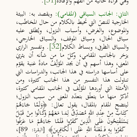
وهي قراءة خالية من الفهم والإفادة
[31]
.
الثاني: الجانب السياقي (المقامي):
ويقصد به: البيئة
الخارجية للنصّ التي تحيط بالكلام من حال المخاطَب،
والموضوع، والغرض، وأسباب النزول، ويُطلق عليه
سياق الحال، وسياق الموقف، والسياق الخارجي،
والسياق الظرفي، وبساط الكلام
[32]
. وتفسير الرازي
يزخر بالجانب المقامي، وكلّ ما من شأنه أن يثري
المعنى، وهذا أسهم في أن يجد المؤلِّفُ مادةً غنية يقوّم
على أساسها دراسته في هذا الجانب، والدراسات التي
تناولت هذا التفسير من هذا الجانب كثيرة، ومن
الأمثلة التي أوردها المؤلِّف في الجانب المقامي كثيرة،
أذكرُ منها ما يتعلّق بتعدّد المعنى من سبب النزول؛
ليتضح المقام بالمقال، يقول تعالى: ﴿وَلَمَّا جَاءَهُمْ
كِتَابٌ مِنْ عِنْدِ اللَّهِ مُصَدِّقٌ لِمَا مَعَهُمْ وَكَانُوا مِنْ قَبْلُ
يَسْتَفْتِحُونَ عَلَى الَّذِينَ كَفَرُوا فَلَمَّا جَاءَهُمْ مَا عَرَفُوا
كَفَرُوا بِهِ فَلَعْنَةُ اللَّهِ عَلَى الْكَافِرِينَ﴾
،
[
البقرة: 89]