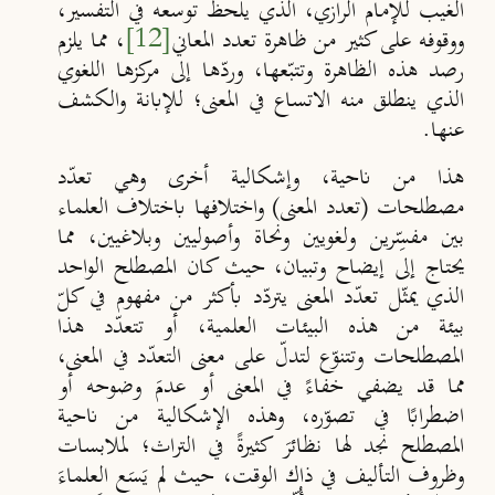
الغيب للإمام الرازي، الذي يلحظ توسعه في التفسير،
ووقوفه على كثير من ظاهرة تعدد المعاني
[12]
، مما يلزم
رصد هذه الظاهرة وتتبّعها، وردّها إلى مركزها اللغوي
الذي ينطلق منه الاتساع في المعنى؛ للإبانة والكشف
عنها.
هذا من ناحية، وإشكالية أخرى وهي تعدّد
مصطلحات (تعدد المعنى) واختلافها باختلاف العلماء
بين مفسِّرين ولغويين ونحاة وأصوليين وبلاغيين، مما
يحتاج إلى إيضاح وتبيان، حيث كان المصطلح الواحد
الذي يمثّل تعدّد المعنى يتردّد بأكثر من مفهوم في كلّ
بيئة من هذه البيئات العلمية، أو تتعدّد هذا
المصطلحات وتتنوّع لتدلّ على معنى التعدّد في المعنى،
مما قد يضفي خفاءً في المعنى أو عدمَ وضوحه أو
اضطرابًا في تصوّره، وهذه الإشكالية من ناحية
المصطلح نجد لها نظائرَ كثيرةً في التراث؛ لملابسات
وظروف التأليف في ذاك الوقت، حيث لم يَسَع العلماءَ