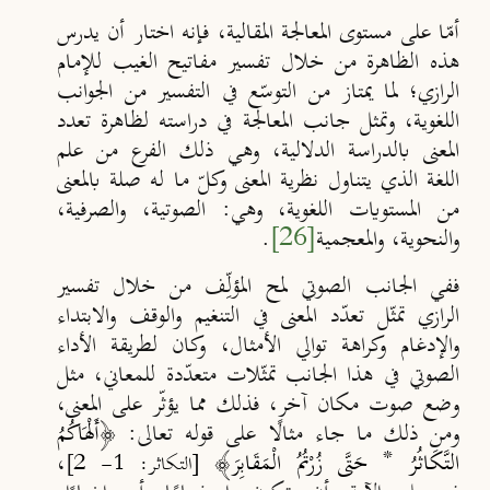
أمّا على مستوى المعالجة المقالية، فإنه اختار أن يدرس
هذه الظاهرة من خلال تفسير مفاتيح الغيب للإمام
الرازي؛ لما يمتاز من التوسّع في التفسير من الجوانب
اللغوية، وتمثل جانب المعالجة في دراسته لظاهرة تعدد
المعنى بالدراسة الدلالية، وهي ذلك الفرع من علم
اللغة الذي يتناول نظرية المعنى وكلّ ما له صلة بالمعنى
من المستويات اللغوية، وهي: الصوتية، والصرفية،
والنحوية، والمعجمية
[26]
.
ففي
الجانب الصوتي
لمح المؤلِّف من خلال تفسير
الرازي تمثّل تعدّد المعنى في التنغيم والوقف والابتداء
والإدغام وكراهة توالي الأمثال، وكان لطريقة الأداء
الصوتي في هذا الجانب تمثّلات متعدّدة للمعاني، مثل
وضع صوت مكان آخر، فذلك مما يؤثّر على المعنى،
ومن ذلك ما جاء مثالًا على قوله تعالى: ﴿
أَلْهَاكُمُ
التَّكَاثُرُ * حَتَّى زُرْتُمُ الْمَقَابِرَ
﴾
،
[التكاثر: 1- 2
]