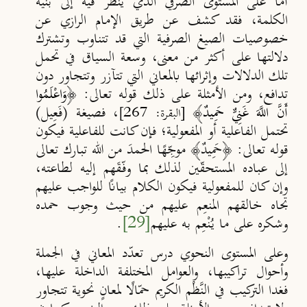
أمّا على
المستوى الصرفي
الذي يُنظر فيه إلى بنية
الكلمة، فقد كشف عن طريق الإمام الرازي عن
خصوصيات الصيغ الصرفية التي قد تتناوب وتشترك
دلالتها على أكثر من معنى، وسعة السياق في تحمل
تلك الدلالات وإثرائها بالمعاني التي تتآزر وتتجاور دون
تدافع، ومن الأمثلة على ذلك قوله تعالى: ﴿
وَاعْلَمُوا
أَنَّ اللَّهَ غَنِيٌّ حَمِيدٌ
﴾
، فصيغة (فَعِيل)
[البقرة: 267
]
تحتمل الفاعلية أو المفعولية؛ فإن كانت للفاعلية فيكون
قوله تعالى: ﴿حَمِيدٌ﴾ موجِّهًا الحمدَ من الله تبارك تعالى
إلى عباده المستحقّين لذلك بما وفّقَهم إليه لطاعته،
وإن كان للمفعولية فيكون الكلام بيانًا للواجب عليهم
تجاه خالقهم المنعِم عليهم من حيث وجوب حمده
وشكره على ما يُنْعِم به عليهم
[29]
.
وعلى
المستوى النحوي
درس تعدّد المعاني في الجملة
وأحوال تراكيبها، والعوامل المختلفة الداخلة عليها،
فغدا التركيب في النَّظْم الكريم حمّالًا لمعانٍ نحوية تتجاور