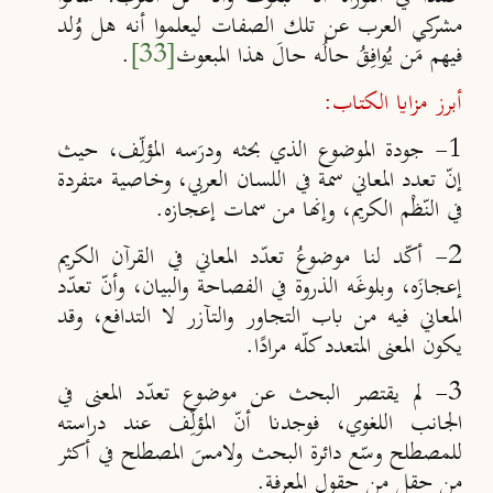
مشركي العرب عن تلك الصفات ليعلموا أنه هل وُلد
فيهم مَن يُوافِقُ حالُه حالَ هذا المبعوث
[33]
.
أبرز مزايا الكتاب:
1- جودة الموضوع الذي بحثه ودرَسه المؤلِّف، حيث
إنّ تعدد المعاني سمة في اللسان العربي، وخاصية متفردة
في النّظْم الكريم، وإنها من سمات إعجازه.
2- أكّد لنا موضوعُ تعدّد المعاني في القرآن الكريم
إعجازَه، وبلوغَه الذروة في الفصاحة والبيان، وأنّ تعدّد
المعاني فيه من باب التجاور والتآزر لا التدافع، وقد
يكون المعنى المتعدد كلّه مرادًا.
3- لم يقتصر البحث عن موضوع تعدّد المعنى في
الجانب اللغوي، فوجدنا أنّ المؤلِّف عند دراسته
للمصطلح وسّع دائرة البحث ولامسَ المصطلح في أكثر
من حقل من حقول المعرفة.