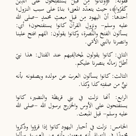
فقوله: ﴿وَكَانُوا مِنْ قَبْلُ يَسْتَفْتِحُونَ عَلَى الَّذِينَ
كَفَرُوا﴾، حيث يتعدّد المعنى؛ بناءً على سبب النزول؛
أحدها
: أنّ اليهود مِن قبلِ مبعثِ محمدٍ -صلى الله
عليه وسلم- ونزولِ القرآن كانوا يستفتحون؛ أي:
يسألون الفتحَ والنُّصرة، وكانوا يقولون: اللهم افتح علينا
وانصرنا بالنبي الأمّي.
الثاني
: كانوا يقولون لمُخالِفيهم عند القتال: هذا نبيّ
أطلَّ زمانُه ينصرنا عليكم.
الثالث
: كانوا يسألون العربَ عن مولده ويصفونه بأنه
نبيٌّ من صفتِه كذا وكذا.
الرابع
: أنها نزلت في بني قريظة والنضير، كانوا
يستفتحون على الأوس والخزرج برسول الله -صلى الله
عليه وسلم- قبل المبعث.
الخامس
: نزلت في أحبار اليهود كانوا إذا قرؤوا وذَكروا
محمدًا في التوراة أنه مبعوث وأنه من العرب؛ سألوا