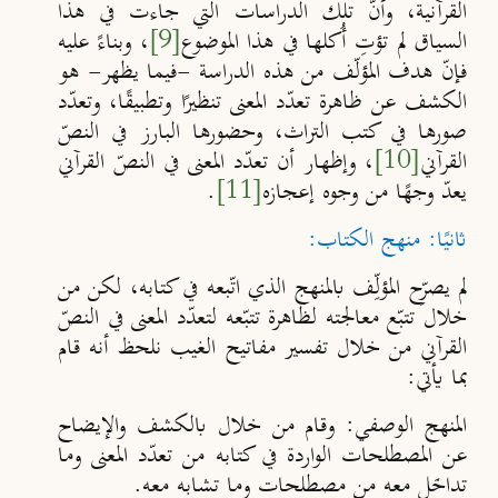
القرآنية، وأنّ تلك الدراسات التي جاءت في هذا
السياق لم تؤتِ أُكلها في هذا الموضوع
[9]
، وبناءً عليه
فإنّ هدف المؤلّف من هذه الدراسة -فيما يظهر- هو
الكشف عن ظاهرة تعدّد المعنى تنظيرًا وتطبيقًا، وتعدّد
صورها في كتب التراث، وحضورها البارز في النصّ
القرآني
[10]
، وإظهار أن تعدّد المعنى في النصّ القرآني
يعدّ وجهًا من وجوه إعجازه
[11]
.
ثانيًا: منهج الكتاب
:
لم يصرِّح المؤلِّف بالمنهج الذي اتّبعه في كتابه، لكن من
خلال تتبّع معالجته لظاهرة تتبّعه لتعدّد المعنى في النصّ
القرآني من خلال تفسير مفاتيح الغيب نلحظ أنه قام
بما يأتي:
المنهج الوصفي
: وقام من خلال بالكشف والإيضاح
عن المصطلحات الواردة في كتابه من تعدّد المعنى وما
تداخَل معه من مصطلحات وما تشابه معه.