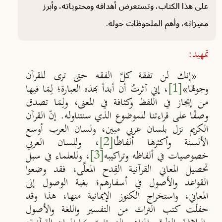
على هذا الكتاب، وتستعرض أهدافه ومحتوياته، وأبرز
مميزاته، وأهم الملحوظات حوله.
تمهيد:
«إنك لن تفقهَ كلَّ الفقه حتى ترى للقرآن
وجوهًا»
[1]
، إني آثرتُ أن أبدأ بهذه العبارة؛ لِمَا فيها
من إيجاز في اللفظ وكثافة في المعنى، ولِمَا تصدق
وصفًا على قراءتنا للموضوع الذي سنتناوله. إنّ القرآن
الكريم نزل بلسان عربي مبين، ولسان العرب أوسع
الألسنة وأكثرها ألفاظًا
[2]
، وللسان العربي
خصوصيات في ألفاظه وتراكيبه
[3]
، وللعلماء في سبل
تحصيل المعاني القرآنية القِدح المعلَّى، فقد وضعوا
القواعد والأصول في أسفارهم؛ بغية الوصول إلى
المعاني، واستخراج الكنوز الإيمانية منها، هذا وقد
حفلَت كتب التراث من التفسير واللغة والأصول