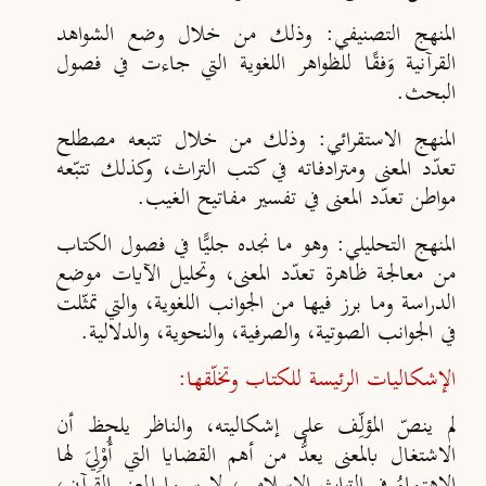
المنهج التصنيفي:
وذلك من خلال وضع الشواهد
القرآنية وَفقًا للظواهر اللغوية التي جاءت في فصول
البحث.
المنهج الاستقرائي:
وذلك من خلال تتبعه مصطلح
تعدّد المعنى ومترادفاته في كتب التراث، وكذلك تتبّعه
مواطن تعدّد المعنى في تفسير مفاتيح الغيب.
المنهج التحليلي:
وهو ما نجده جليًّا في فصول الكتاب
من معالجة ظاهرة تعدّد المعنى، وتحليل الآيات موضع
الدراسة وما برز فيها من الجوانب اللغوية، والتي تمثّلت
في الجوانب الصوتية، والصرفية، والنحوية، والدلالية.
الإشكاليات الرئيسة للكتاب وتخلّقها:
لم ينصّ المؤلِّف على إشكاليته، والناظر يلحظ أن
الاشتغال بالمعنى يعدُّ من أهم القضايا التي أُوْلِيَ لها
الاهتمامُ في التراث الإسلامي، لا سيما المعنى القرآني،