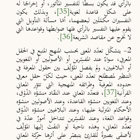
بالرأي قد يكون بسطًا للتفسير المأثور، أو إخراجًا له
على شكل قاعدة لغوية
[35]
، وبذلك يكون
التفسيران مكمّلَين لبعضهما، أمّا مسألة التأويل التي
يقوم عليها التفسير بالرأي فلها ضوابطها وقواعدها التي
لا تخرج عن مقاصد الشريعة
[36]
.
2- يتشكّل تعدّد المعنى بحسَب المنهج المتبع في الحقل
المعرفي، سواءٌ عند المفسِّرين أو الأصوليين أو اللغويين
أو البلاغيين، ولم يفصل المؤلِّف بين حقول المعرفة في
التنظير لمصطلح تعدّد المعنى، حيث لكلّ حقل معرفي
حدوده المعرفية وطرائقه المنهجية التي تثوِّر المعاني
القرآنية
[37]
، فتعدّد المعاني عند النقّاد منشؤه الذّوْق،
وعند اللغويين منشؤه القاعدة، وعند الأصوليين منشؤه
الأحكام المترتّبة عليها، وعند البلاغيين منشؤه الذّوْق
وقواعد اللغة، وعند المفسِّرين تتداخل أمورٌ عدّة في
تعدّد المعاني، وهذه ناحية لو التفَتَ إليها المؤلِّف
لأضفَى بصيرةً للقارئ يتبصّر على أثرها حركة المعاني