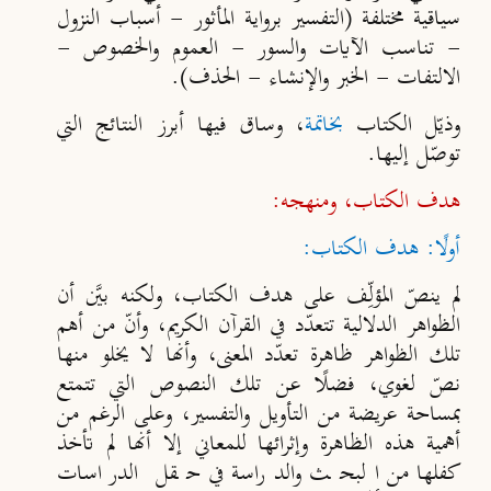
سياقية مختلفة (التفسير برواية المأثور - أسباب النزول
- تناسب الآيات والسور - العموم والخصوص -
الالتفات - الخبر والإنشاء - الحذف).
وذيّل الكتاب
بخاتمة
، وساق فيها أبرز النتائج التي
توصّل إليها.
هدف الكتاب، ومنهجه:
أولًا: هدف الكتاب:
لم ينصّ المؤلِّف على هدف الكتاب، ولكنه بيَّن أن
الظواهر الدلالية تتعدّد في القرآن الكريم، وأنّ من أهم
تلك الظواهر ظاهرة تعدّد المعنى، وأنها لا يخلو منها
نصّ لغوي، فضلًا عن تلك النصوص التي تتمتع
بمساحة عريضة من التأويل والتفسير، وعلى الرغم من
أهمية هذه الظاهرة وإثرائها للمعاني إلا أنها لم تأخذ
كفلها من البحث والدراسة في حقل الدراسات