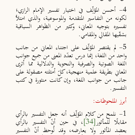
4- أحسن المؤلِّف في اختيار تفسير الإمام الرازي؛
لكونه من التفاسير المتقدمة والموسوعية، والذي امتلأ
تفسيره بتوجيه المعاني، وكثير من الظواهر السياقية
بشقّيها المقالي والمقامي.
5- لم يقتصر المؤلِّف على اجتناء المعاني من جانب
واحد من اللغة، إنما درس تعدّد المعنى من جميع جوانب
اللغة الصوتية والصرفية والنحوية والدلالية مما أثرى
المعاني بطريقة علمية منهجية، كلّ أمثلته مصقولة على
جانب من جوانب اللغة، وإن كانت منثورة في كتب
التفسير.
أبرز الملحوظات:
1- نلمح من كلام المؤلِّف أنه جعل التفسير بالرأي
مقابلًا للمأثور
[34]
، في حين أنّ التفسير بالرأي
يعضد المأثور ولا يعارضه، وقد لُوحظ أنّ التفسير