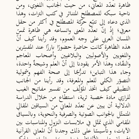
ظاهرة تعدّد المعاني، من حيث الجانب اللغوي، ومن
ناحية سبكه للمصطلح المتناثر في كتب التراث، وهذا
الذي دعاه إلى تتبّع حركة المصطلح في أكثر من حقل
معرفي؛ إِذْ إنّ تعدّد المعنى واتساعه هي ظاهرة تمسّ
اللسان العربي على وجه العموم، وقد رأينا كيف أنّ
هذه الظاهرة كانت حاضرة حضورًا بارزًا عند المفسِّرين
واللغويين والأصوليين والبلاغيين وأصحاب المعاجم
والنقّاد، وهذا الأمر يقودنا إلى أنّ العلم وشيجةٌ واحدة،
وجاء هذا التباين؛ تدرُّجًا إلى صحة الفهم وشمولية
التصوّر الكلي للعلم والمعرفة، وقد رأينا من الجانب
التطبيقي كيف اتخذ المؤلِّف من تفسير مفاتيح الغيب
للرازي مادة خصبة ثرية، استطاع من خلال الدراسة
الدلالية أن يبين عن تعدّد المعاني من السياقين المقالي
المتمثّل بالجوانب الصوتية والصرفية والنحوية، وبالسياق
المقامي الذي تمثّل في ملابسات النزول والمناسبات بين
الآيات، وتأسيسًا على ذلك وجدنا أنّ المعاني القرآنية