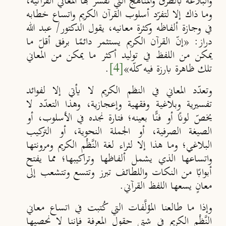
والبلاغة بالطرق والمناهج التي تفسّر بها المعاني القرآنية،
وما ذاك إلا لتفرّد أسلوب القرآن الكريم واتساع خطابه
في وجازة ألفاظه وكثرة معانيه، يقول الدكتور/ عبد الله
دراز: «إنّ القرآن الكريم يستثمر دائمًا برفق أقلّ ما
يمكن من اللفظ في توليد أكثر ما يمكن من المعاني
تلك ظاهرة بارزة فيه كلّه»
[4]
.
وتعدّد المعاني في النظم الكريم لا يأتي إلا لفوائد
تفسيرية وبلاغية وفقهية وإعجازية، وهذا التعدّد لا
يخصّ لونًا أو فنًّا بعينه؛ فتارة نجده في الأسلوب، أو
الصيغة الصرفية، أو الجملة النحوية، أو التركيب
البلاغي؛ وما هذا إلا لثراء لغة النَّظْم الكريم ومرونتها
واتساعها الذي يشمل ألفاظها وتراكيبها؛ مما يفتح
أبوابًا من النكات واللطائف تبرز وتتسع وتتشعب إلى
معانٍ يسعها اللفظ القرآني.
وإذا ما طالعنا المؤلَّفات التي كُتبت في اتساع معاني
النَّظْم الكريم في شتى حقول المعرفة فإننا لا نحصيها