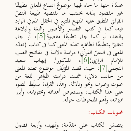
عددًا؛ منها ما جاء فيها موضوعُ اتساع المعاني تطبيقًا
غير مقصود بذاته بحسَب ما تقتضيه طبيعة النصّ
القرآني المطبق عليه المنهج المتبع في الحقل المعرفي الوارد
فيه، كما في كتب التفسير والأصول واللغة والبلاغة
والنقد، أو كما جاء تطبيقًا مقصودًا
[5]
، أو جاء
تنظيرًا وتطبيقًا لظاهرة تعدّد المعنى كما في كتاب (تعدّد
المعنى في النصّ القرآني؛ دراسة دلالية في مفاتيح الغيب
للإمام الرازي)
[6]
، للدكتور/ إيهاب سعيد
النجمي
[7]
، حيث قصد المؤلِّف موضوع تعدد المعنى
من جانب دلالي، شملت دراسته ظواهر اللغة من
صوت وصرف ونحو ودلالة. وهذه القراءة تسلِّط الضوء
على هذا الكتاب، وتستعرض أهدافه ومحتوياته، وأبرز
مميزاته، وأهم الملحوظات حوله.
محتويات الكتاب:
يتضمّن الكتاب على مقدّمة، وتمهيد، وأربعة فصول