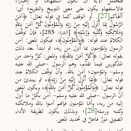
فتحتمل الآية أن تكون استفهامًا أو إخبارًا،
فالاستفهام يكون على معنى التوبيخ والتقريع؛ أي:
أألهاكم
[27]
. أو الوقف كما في قوله تعالى: ﴿
آمَنَ
الرَّسُولُ بِمَا أُنْزِلَ إِلَيْهِ مِنْ رَبِّهِ وَالْمُؤْمِنُونَ كُلٌّ آمَنَ بِاللَّهِ
وَمَلَائِكَتِهِ وَكُتُبِهِ وَرُسُلِهِ
﴾
، فإنْ توقَّفَ
[البقرة: 285
]
الكلامُ عند قوله: ﴿
وَالْمُؤْمِنُونَ
﴾
،
فيكون المعنى: آمن
الرسول والمؤمنون بما أُنزل من ربه، ثم ابتدأ بعد ذلك
بقوله تعالى: ﴿
كُلٌّ آمَنَ بِاللَّهِ
﴾، والمعنى: كلُّ واحد من
المذكورين فيما تقدَّم، وهم الرسول -صلى الله عليه
وسلم- والمؤمنون؛ آمنَ بالله. وأنْ توقَّفَ الكلامُ عند
قوله تعالى: ﴿
بِمَا أُنْزِلَ إِلَيْهِ مِنْ رَبِّهِ
﴾
،
ثم يبتدئ من
قوله تعالى: ﴿
وَالْمُؤْمِنُونَ كُلٌّ آمَنَ بِاللَّهِ
﴾
،
ويكون المعنى
أنّ الرسول -صلى الله عليه وسلم- آمن بكلّ ما أُنزل
إليه من ربه، وأمّا المؤمنون فإنهم آمنوا بالله وملائكته
وكتبه ورسله
[28]
؛ وبذلك يكون لطريقة الأداء
الصوتي دورٌ فاعلٌ في تحديد المعنى.