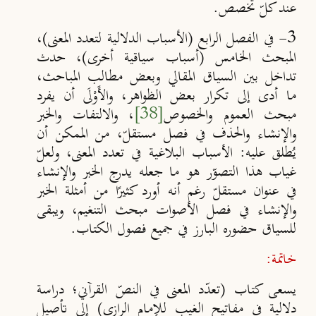
عند كلّ تخصص.
3- في الفصل الرابع (الأسباب الدلالية لتعدد المعنى)،
المبحث الخامس (أسباب سياقية أخرى)، حدث
تداخل بين السياق المقالي وبعض مطالب المباحث،
ما أدى إلى تكرار بعض الظواهر، والأَوْلَى أن يفرد
مبحث العموم والخصوص
[38]
، والالتفات والخبر
والإنشاء والحذف في فصل مستقلّ، من الممكن أن
يُطلق عليه: الأسباب البلاغية في تعدد المعنى، ولعلّ
غياب هذا التصوّر هو ما جعله يدرج الخبر والإنشاء
في عنوان مستقلّ رغم أنه أورد كثيرًا من أمثلة الخبر
والإنشاء في فصل الأصوات مبحث التنغيم، ويبقى
للسياق حضوره البارز في جميع فصول الكتاب.
خاتمة:
يسعى كتاب (تعدّد المعنى في النصّ القرآني؛ دراسة
دلالية في مفاتيح الغيب للإمام الرازي) إلى تأصيل