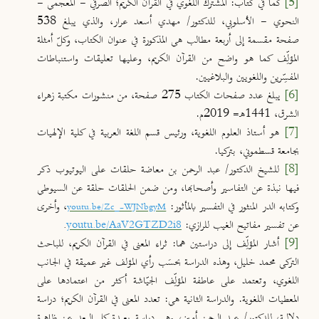
[5]
كما في كتاب: المشترك اللغوي في القرآن الكريم؛ الصرفي - المعجمي -
النحوي - الأسلوبي، للدكتور/ مهدي أسعد عرار، والذي يبلغ 538
صفحة مقسمة إلى أربعة مطالب هي المذكورة في عنوان الكتاب، وكلّ أمثلة
المؤلِّف كما هو واضح من القرآن الكريم، وعليها تعليقات واستنباطات
المفسِّرين واللغويين والبلاغيين.
[6]
يبلغ عدد صفحات الكتاب 275 صفحة، من منشورات مكتبة زهراء
الشرق، 1441هـ= 2019م.
[7]
هو أستاذ العلوم اللغوية، ورئيس قسم اللغة العربية في كلية الإلهيات
بجامعة قسطموني، بتركيا.
[8]
للشيخ الدكتور/ عبد الرحمن بن معاضة حلقات على اليوتيوب ذكر
فيها نبذة عن التفاسير وأصحابها، ومن ضمن الحلقات حلقة عن السيوطي
وكتابه الدر المنثور في التفسير بالمأثور:
، وأخرى
youtu.be/Zc_-WJNbgyM
عن تفسير مفاتيح الغيب للرازي:
.
youtu.be/AaV2GTZD2i8
[9]
أشار المؤلِّف إلى دراستين هما: ثراء المعنى في القرآن الكريم، للباحث
التركي محمد خليل، وهذه الدراسة بحسَب رأي المؤلف غير عميقة في الجانب
اللغوي، وتعتمد على عاطفة المؤلِّف الجيّاشة أكثر من اعتمادها على
المعطيات اللغوية. والدراسة الثانية هي: تعدد المعنى في القرآن الكريم؛ دراسة
دلالية، للدكتور/ عبد الرحمن أمين، وهي دراسة بعيدة كل البعد عن ظاهرة