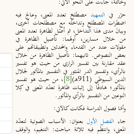
وخاتمة، جاءت على النحو الآتي:
حرّر في
التمهيد
مصطلحَ تعدد المعنى، وعالج فيه
اضطرابَ المصطلح وتداخلَه مع مصطلحات أخرى،
وبيانَ مدى هذا التداخل، ثم أصّل لظاهرة تعدد المعنى
من خلال مسارين،
أولهما:
تأصيل الظاهرة في
مقولات عدد من القدماء والمحدثين وتطبيقاتهم على
بعض النصوص.
ثانيهما:
تأصيل الظاهرة من خلال
عقد مقارنة بين تفسير الرازي من حيث هو تفسير
بالرأي، وتفسير الدر المنثور في التفسير بالمأثور لجلال
الدين السيوطي (911هـ)
[8]
، من حيث هو تفسير
بالمأثور؛ هادفًا إلى إثبات ظاهرة تعدّد المعنى في كِلا
النوعين من التفسير بالرأي والمأثور.
وأمّا فصول الدراسة فكانت كالآتي:
جاء
الفصل الأول
بعنوان: الأسباب الصوتية لتعدّد
المعنى، وانتظم فيه ثلاثة مباحث: التنغيم، والوقف