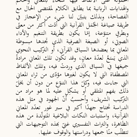
المحمولة على الألفاظ فيها سخاء بالمعاني والحكم
والهدايات الربانية بما يطابق الكلام لمقتضى الحال مع
الفصاحة، وبذلك يتبيّن لنا شيء من الإعجاز في
طريقة صياغة الجُمَل القرآنية التي أدّت أكثر من معنًى
وبطرقٍ متنوّعة، إمّا يكون بطريقة التنغيم والأداء
الصوتي، أو الصيغة الصرفية الذي تجدها مبسوطة
المعاني بما يعضدها السياق القرآني، أو التركيب النحوي
الذي يَسَعُ لعدّة معانٍ، وقد تكون تلك المعاني مرادةً
جميعَها في السياق الذي وردتْ فيه، وتلك الألفاظ
المصطفاة التي لا يكون لغيرها مؤدّى من ثراء المعاني
التي جاءت فيه، وكلّ هذا التنوّع من دون أن يخلّ
ذلك بفهم المتلقي أو يشكِل عليه لما هو مراد من
التركيب الشريف، وأحسبُ أنّ الجهود في مثل هذه
الدراسة تحتاج جهدًا أكبر في سبر غور تعدّد المعاني
القرآنية، واستنبات النكات البلاغية المتولّدة من هذه
الظاهرة، والتراث التفسيري غنيّ بهذه التوجيهات التي
تتطلّب منّا جمعها ودراستها والوقوف عليها.