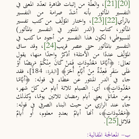
[20]
[21]
، والعلّة من إثبات ظاهرة تعدّد المعنى في
التفسير المأثور بأنه أشدّ صرامة من التفسير
بالرأي
[22]
[23]
، واختار المؤلِّف من كتب تفسير
المأثور، كتاب (الدر المنثور في التفسير بالمأثور)
للسيوطي؛ لكون هذا التفسير من أجود ما كتب في
التفسير بالمأثور حتى عصر قريب
[24]
، وقد ساق
المؤلِّف عددًا من الأمثلة؛ أذكرُ واحدًا منها، يقول
تعالى: ﴿أَيَّامًا مَعْدُودَاتٍ فَمَنْ كَانَ مِنْكُمْ مَرِيضًا أَوْ
عَلَى سَفَرٍ فَعِدَّةٌ مِنْ أَيَّامٍ أُخَرَ﴾
، فقد
[البقرة: 184]
جاء في الدر المنثور عن عطاء في قوله: ﴿أَيَّامًا
مَعْدُودَاتٍ﴾، أي: الصيام ثلاثة أيام من كلّ شهر،
وعن مقاتل يعني أيام رمضان ثلاثين يومًا، وكذلك
جاء عند الرازي من حيث البناء الصرفي في قوله:
﴿مَعْدُودَاتٍ﴾، أنها أيامٌ بعددٍ معلوم، أو أيامٌ
قلائل
[25]
.
ب- المعالجة المقالية: