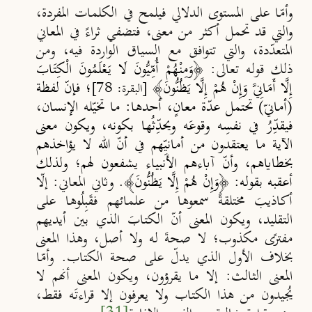
وأمّا على
المستوى الدلالي
فيلمح في الكلمات المفردة،
والتي قد تحمل أكثر من معنى، فتضفي ثراءً في المعاني
المتعدّدة، والتي تتوافق مع السياق الواردة فيه، ومن
ذلك قوله تعالى: ﴿
وَمِنْهُمْ أُمِّيُّونَ لَا يَعْلَمُونَ الْكِتَابَ
إِلَّا أَمَانِيَّ وَإِنْ هُمْ إِلَّا يَظُنُّونَ
﴾
؛ فإن
لفظة
[البقرة: 78]
(أمانيّ) تحتمل عد
ة معانٍ، أحدها: ما تخي
له الإنسان
،
فيقد
ر
في نفس
ه وقوع
ه ويحد
ث
ها بكونه، ويكون معنى
الآية ما يعتقدون من أماني
هم في أن
الله لا يؤاخذهم
بخطاياهم، وأن
آباءهم الأنبياء يشفعون لهم
؛
ولذلك
أعقبه بقوله:
﴿
وَإِنْ هُمْ إِلَّا يَظُنُّونَ
﴾. وثاني المعاني: إلّا
أكاذيبَ مختلقةً سمعوها من علمائهم فقَبِلُوها على
التقليد، ويكون المعنى أنّ الكتابَ الذي بين أيديهم
مفترًى مكذوب؛ لا صحةَ له ولا أصل، وهذا المعنى
بخلاف الأول الذي يدلّ على صحة الكتاب. وأمّا
المعنى الثالث: إلا ما يقرؤون، ويكون المعنى أنهم لا
يُجيدون من هذا الكتاب ولا يعرفون إلا قراءتَه فقط،