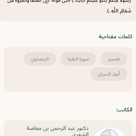
رَسُولا مِنْكُمْ يَتْلُو عَلَيْكُمْ آيَاتِنَا..) حتى قوله: (إِنَّ الصَّفَا وَالْمَرْوَةَ مِن
سورة الأعراف (18) تفسير من الآية 152 حتى
شَعَائِرِ اللَّهِ..).
الآية 158
2021-05-31
كلمات مفتاحية
سورة الأعراف (17) تفسير من الآية 146 حتى
الآية 151
2021-05-31
تفسير
سورة البقرة
البيضاوي
سورة الأعراف (16) تفسير من الآية 137 حتى
أنوار التنزيل
الآية 145
2021-05-31
الكاتب:
دكتور عبد الرحمن بن معاضة
الشهري