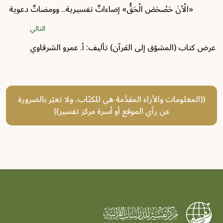
«الْآنَ حَصْحَصَ الْحَقُّ» إضاءاتٌ تفسيرية.. وومضاتٌ دعوية
التالي
عرض كتاب (المشوّق إلى القرآن) تأليف: أ. عمرو الشرقاوي
((المعلومات والآراء المقدَّمة هي للكتّاب، ولا تعبّر بالضرورة
عن رأي الموقع أو أسرة مركز تفسير))