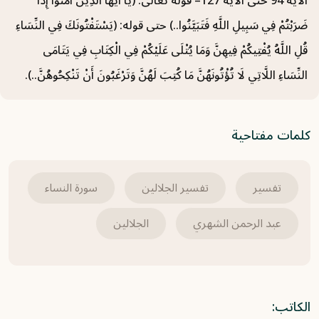
الآية 94 حتى الآية 127– قوله تعالى: (يَا أَيُّهَا الَّذِينَ آمَنُوا إِذَا
ضَرَبْتُمْ فِي سَبِيلِ اللَّهِ فَتَبَيَّنُوا..) حتى قوله: (يَسْتَفْتُونَكَ فِي النِّسَاءِ
سورة الأعراف (18) تفسير من الآية 152 حتى
قُلِ اللَّهُ يُفْتِيكُمْ فِيهِنَّ وَمَا يُتْلَى عَلَيْكُمْ فِي الْكِتَابِ فِي يَتَامَى
الآية 158
النِّسَاءِ اللَّاتِي لَا تُؤْتُونَهُنَّ مَا كُتِبَ لَهُنَّ وَتَرْغَبُونَ أَنْ تَنْكِحُوهُنَّ..).
2021-05-31
سورة الأعراف (17) تفسير من الآية 146 حتى
كلمات مفتاحية
الآية 151
2021-05-31
تفسير
تفسير الجلالين
سورة النساء
سورة الأعراف (16) تفسير من الآية 137 حتى
الآية 145
عبد الرحمن الشهري
الجلالين
2021-05-31
الكاتب: