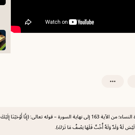
الدرس (29) من التعليق على تفسير الجلالين؛ سورة النساء؛ من الآية 163 إلى نهاية السورة – قوله تعالى:
َ لَيْسَ لَهُ وَلَدٌ وَلَهُ أُخْتٌ فَلَهَا نِصْفُ مَا تَرَكَ).