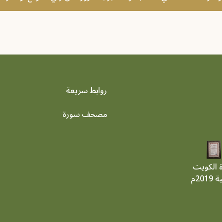
روابط سريعة
footer menu
مصحف سورة
ة الكويت
201م