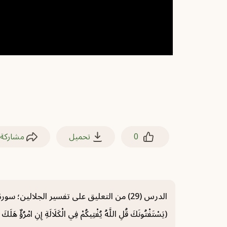
0
تحميل
مشاركة
(يَسْتَفْتُونَكَ قُلِ اللَّهُ يُفْتِيكُمْ فِي الْكَلَالَةِ إِنِ امْرُؤٌ هَلَك