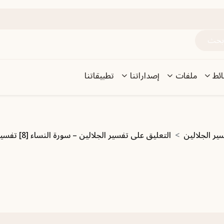
ئط
ملفات
إصداراتنا
تطبيقاتنا
ير الجلالين
التعليق على تفسير الجلالين – سورة النساء [8] تفسير الآية 163 إلى آخر السورة