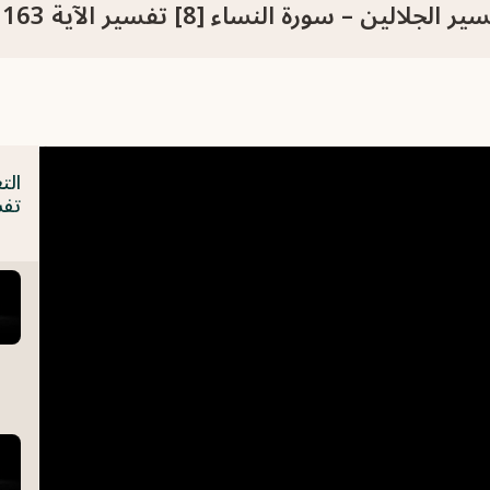
 – سورة النساء [8] تفسير الآية 163 إلى آخر السورة
تفسير ا